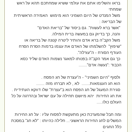
בראו והשלימו אתם את עולמי ששיא שמחתכם תהא על ראש
שמחתי
משל המנדט של היום השמיני הוא מימוש האמירה הראשיתית
של הבריאה :
"אשר ברא לעשות". גם ביסוד של "בריאת האדם"
והנה, כך בדיוק גם במעשה ברית המילה.
משל הקב"ה ברא אדם והותיר ליטרה קטנה של בריאה או
"שיפוץ" להשלמתו של האדם את עצמו בדמות הסרת הסרח
העודף הסורח - ה"עורלה".
כך גם אמר הקב"ה בפנותו למאגר נשמות האדם שליד כסא
הכבוד :"נעשה אדם".......
ולסוף "היום השמיני" - ה"עצרת של חג הפסח .
הוא חג העצמאות....... לא , לא תברחו מזה .......
סגירת המעגל של חג הפסח הוא ב"עצרת" שלו דווקא העתידית .
את חג החירות יהא מיושם תחילה על עם ישראל ובהדרגה על כל
העולם כולו.....
ומה חבל שהמערכת כאן מתעקשת לפסוח עליו : על חג החירות
המשלים לחג החירות הראשוני... חלילה כהיותו : "לא חג" במסכת
כלל החגים