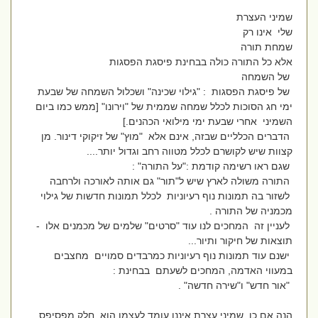
שמיני העצרת
שלי אינו רק
שמחת תורה
אלא כל התורה כולה בבחינת פיסגת הפסגות
של השמחה
של פיסגת הפסגות : "גילוי שכינה" ושכלול השמחה של שבעת
ימי חג הסוכות לכלל שמחה שממית של "וירונו" [ממש כמו ביום
השמיני אחרי שבעת ימי מילואי הכהנים.]
הדברים הכלליים שבזה, אינם אלא "מוץ" של זיקוקי דינור. מן
קצוות שיש לקושרם לכלל מטווה רחב וגדול יותר....
שגם ראו רשימה קודמת :"על התורה" :
התורה משולה לארץ שיש ל"תור" גם אותה לאורכה ולרחבה
לשזור בה תמונות נוף רעיוניות לכלל תמונות חדשות של גילוי
מכמניה של התורה .
לעניין זה המחכים לנו עוד "סרטים" שלמים של מכמנים אלו -
תוצאות של חיקור ותיור...
ישנם עוד תמונות נוף רעיוניות כמרבדים סמויים מחצבים
במעווי האדמה, המחכים לשעתם בבחינת :
"אור חדש" ו"שירה חדשה" .
הנה אם כן ,שמיני עצרת איננו עומד לעצמו הוא חלק מפסיפס