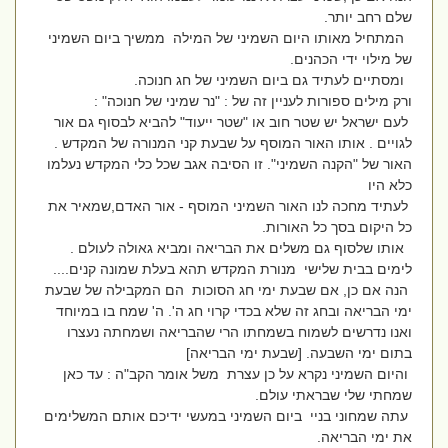
שלם רחב יותר.
המתחיל מאותו היום השמיני של המילה ממשיך ביום השמיני
של מילוי ידי הכהנים.
ומסתיים לעתיד גם ביום השמיני של חג חנוכה.
ורק מילים ספורות לעניין זה של : "נר שמיני של חנוכה" :
לעם ישראל יש שטר חוב או "שטר ייעוד" להביא לבסוף גם אור
לגויים . אותו האור המוסף על שבעת קני המנורה של המקדש .
האור של "הקנה השמיני". זו הסיבה אגב שכל כלי המקדש נעלמו
כלא היו
לעתיד מחכה לנו האור השמיני המוסף - אור האדם,שמאיר את
כל היקום בסך כל האורות.
אותו שלסוף גם משלים את הבריאה ומביא גאולה לעולם .
לימים בבית שלישי מנורת המקדש תהא בעלת שמונה קנים....
הנה אם כן, אם שבעת ימי חג הסוכות הם המקבילה של שבעת
ימי הבריאה ובחג זה שלא בכדי קרוי חג ה'. ה' שמח בו במיוחד
ואנו נדרשים לשמוח בשמחתו הרי שהבריאה ושמחתה נעצרו
בתום ימי השבעה. [שבעת ימי הבריאה]
והיום השמיני נקרא על כן עצרת משל אומר הקב"ה : עד כאן
שמחתי שלי שבראתי עולם.
עתה שמחוני בניי ביום השמיני במעשי ידיכם אותם המשלימים
את ימי הבריאה.