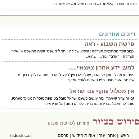
תבת התורה, שלאחר חג הסוכות יש לחגוג יום אחד נו
יונים אחרונים
פרשת השבוע - ראה
עצוב שכך מסתכמת הצדקה : שהיא שקולה ויותר ל"משפט" שאם המשפט = "ארץ"
הצדקה = "אדם" ועוד... . שהוא..
למען יידע אחרון צאצאיי.....
פעם הראה לי הזקן זקן אחר, שכל כולו כעין "פקעת" אדם . שהוא כל כך כפוף. עד
שדומה שעוד מעט ופניו נושקים לארץ. אזיי,הו..
אין מסלול עוקף עם ישראל
גם זה צריך שיאמר : מה עושים כשעם ישראל טובל בטינופת מוסרית מנוער מערכיו.
מותר להתאבל בבדידות מדברית. לפרוש מהם [אליהו ירמיה ו..
ראשי
|
אתרי עזר
|
אודות חידוש
|
פרסם
hidush.co.il