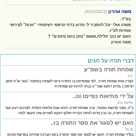
משה אהרון
(6/10/2023)
בס"ד.
משהו אולי יוכל להסביר לי מדוע בדף הראשי רשימותיי "זוכות" לצירופי
אותיות לע"ז.
האם יש בכך חלילה,משום "נותן בהם סימנים" ?
משה אהרון
ברי תורה על חגים
מחת תורה בשמ"ע
יב
קורין אותו שמחת תורה , לפי שמסיימין בו התורה וראוי לשמוח בסיומה ' (טור או”ח סימן
סט ). מדוע דווקא שמ " ע נבחר להיות יום שמחת ת
ל ידי מחיאות כפיים! ㈇..
לעזר כהן
ה, מפני קדושת המועד, ערב שמחת תורה, תהא שנת פלאות דגולות. לפניכם רעיון קצר
מחת תורה, ובו נבין מדוע לוחות הברית חולקו דווקא לשניים ומה הקשר למח
אם יש לסגור את ספר התורה בז..
ל גל
''ד שמחת תורה: האם יש לסגור את ספר התורה בזמן הברכה פתיחה בפרשת פנחס