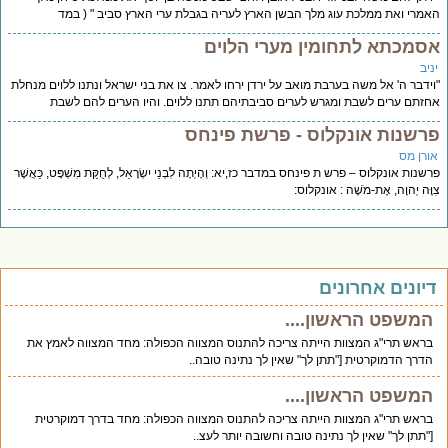
מרי ואת ממלכת עוג מלך הבשן הארץ לעריה בגבלת ערי הארץ סביב " ( במד
סמכתא לתחומין מערי הלוים
יב
ידבר ה' אל משה בערבת מואב על ירדן ירחו לאמר. צו את בני ישראל ונתנו ללוים מנחלת
זתם ערים לשבת ומגרש לערים סביבתיהם תתנו ללוים. והיו הערים להם לשבת
רשנות אונקלוס - פרשת פינחס
ורן מס
שנות אונקלוס – פרש ת פינחס במדבר כז,יא: וְהָיְתָה לִבְנֵי יִשְׂרָאֵל, לְחֻקַּת מִשְׁפָּט, כַּאֲשֶׁר
וָּה יְהוָה, אֶת-מֹשֶׁה : אונקלוס:
יונים אחרונים
המשפט הראשון....
בראש תרי"ג המצוות הייתה צריכה להתנוס המצווה הכפולה: מחד המצווה לאמץ את
הדרך הדמוקרטית ["תתן לך" שאין לך נתינה טובה..
המשפט הראשון....
בראש תרי"ג המצוות הייתה צריכה להתנוס המצווה הכפולה: מחד בדרך דמוקרטית
["תתן לך" שאין לך נתינה טובה וחשובה יותר לעצ..