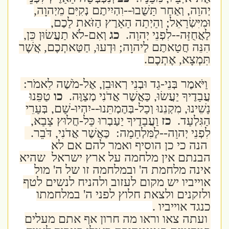
יְהוָה, וְאַחַר תָּשֻׁבוּ--וִהְיִיתֶם נְקִיִּם מֵיְהוָה,
וּמִיִּשְׂרָאֵל; וְהָיְתָה הָאָרֶץ הַזֹּאת לָכֶם,
לַאֲחֻזָּה--לִפְנֵי יְהוָה.
כג
וְאִם-לֹא תַעֲשׂוּן כֵּן,
הִנֵּה חֲטָאתֶם לַיהוָה; וּדְעוּ, חַטַּאתְכֶם, אֲשֶׁר
תִּמְצָא, אֶתְכֶם.
וַיֹּאמֶר בְּנֵי-גָד וּבְנֵי רְאוּבֵן, אֶל-מֹשֶׁה לֵאמֹר:
עֲבָדֶיךָ יַעֲשׂוּ, כַּאֲשֶׁר אֲדֹנִי מְצַוֶּה.
כו
טַפֵּנוּ
נָשֵׁינוּ, מִקְנֵנוּ וְכָל-בְּהֶמְתֵּנוּ--יִהְיוּ-שָׁם, בְּעָרֵי
הַגִּלְעָד.
כז
וַעֲבָדֶיךָ יַעַבְרוּ כָּל-חֲלוּץ צָבָא,
לִפְנֵי יְהוָה--לַמִּלְחָמָה: כַּאֲשֶׁר אֲדֹנִי, דֹּבֵר.
הנה כי כן הוסיף ואמר להם אם לא
הבנתם אין מלחמה על ארץ ישראל שהיא
אינה מלחמת ה' ובמלחמה זו של ה' מול
אוייביו יש מקום לעזוב ולהניח לנשים לטף
ולזקנים ולצאת חלוץ לפני ה' במלחמתו
כנגד אוייביו .
ועתה צאו וראו מה חרון אף אתם מעלים