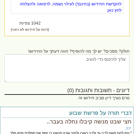
להקדשת החידוש (בחינם!) לעילוי נשמה, לרפואה ולהצלחה
לחץ כאן
1042 צפיות
(דווח על חידוש לא ראוי)
חולק? מסכים? יש לך מה להוסיף? חווה דעתך על החידוש!
דיונים - תשובות ותגובות (0)
טרם נערך דיון סביב חידוש זה
ברי תורה על פרשת שבוע
צי שבט מנשה קיבלו נחלה בעבר..
יב
ויתן להם משה לבני גד ולבני ראובן ולחצי שבט מנשה בן יוסף את ממלכת סיחן מלך