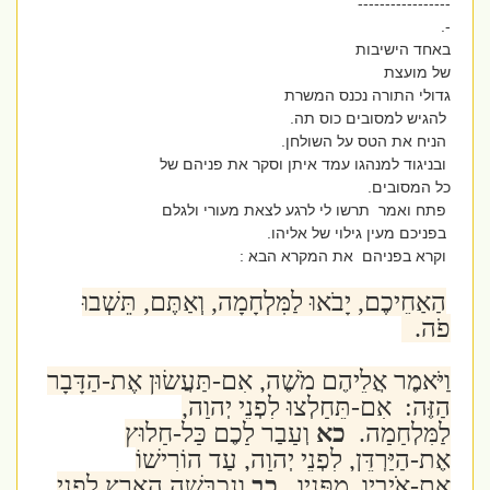
-----------------
-.
באחד הישיבות
של מועצת
גדולי התורה נכנס המשרת
להגיש למסובים כוס תה.
הניח את הטס על השולחן.
ובניגוד למנהגו עמד איתן וסקר את פניהם של
כל המסובים.
פתח ואמר תרשו לי לרגע לצאת מעורי ולגלם
בפניכם מעין גילוי של אליהו.
וקרא בפניהם את המקרא הבא :
הַאַחֵיכֶם, יָבֹאוּ לַמִּלְחָמָה, וְאַתֶּם, תֵּשְׁבוּ
פֹה.
וַיֹּאמֶר אֲלֵיהֶם מֹשֶׁה, אִם-תַּעֲשׂוּן אֶת-הַדָּבָר
הַזֶּה: אִם-תֵּחָלְצוּ לִפְנֵי יְהוָה,
לַמִּלְחָמָה.
כא
וְעָבַר לָכֶם כָּל-חָלוּץ
אֶת-הַיַּרְדֵּן, לִפְנֵי יְהוָה, עַד הוֹרִישׁוֹ
אֶת-אֹיְבָיו, מִפָּנָיו.
כב
וְנִכְבְּשָׁה הָאָרֶץ לִפְנֵי