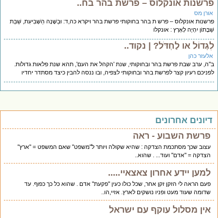
רשנות אונקלוס – פרשת בהר בח..
ורן מס
שנות אונקלוס – פרש ת בהר בחוקותי פרשת בהר ויקרא כה,ד: וּבַשָּׁנָה הַשְּׁבִיעִת, שַׁבַּת
ַבָּתוֹן יִהְיֶה לָאָרֶץ : אונקלו
גְדוֹל או לַחְדֹּל? | נקוד..
לעזר כהן
ה, ערב שבת פרשת בהר ובחוקותי, שנת 'הקהל את העם', תהא שנת פלאות גדולות.
ניכם רעיון קצר לפרשת בהר ובחוקותי לצפיה, ובו ננסה להבין כיצד מסתדר יחדיו
יונים אחרונים
פרשת השבוע - ראה
עצוב שכך מסתכמת הצדקה : שהיא שקולה ויותר ל"משפט" שאם המשפט = "ארץ"
הצדקה = "אדם" ועוד... . שהוא..
למען יידע אחרון צאצאיי.....
פעם הראה לי הזקן זקן אחר, שכל כולו כעין "פקעת" אדם . שהוא כל כך כפוף. עד
שדומה שעוד מעט ופניו נושקים לארץ. אזיי,הו..
אין מסלול עוקף עם ישראל