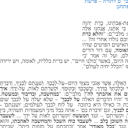
בי"ם לתורה –
פרשת
תחנן
ֲבֹתֵינוּ, כָּרַת יְהוָה
ִי אִתָּנוּ, אֲנַחְנוּ אֵלֶּה
יִּים: מלבי"ם: "
והלא כרת
בם נולדו אחרי זה? ...
האישים הפרטים שהיו
אומה
, עם דור דורים
ם, ועל זה אמר 'כי
היום', באשר 'כולנו חיים'". יש ברית כללית, לאומה, ויש ירידה
ז "הכלל יחיה לעולם".
ָאֵלֶּה, אֲשֶׁר אָנֹכִי מְצַוְּךָ הַיּוֹם--עַל-לְבָבֶךָ. וְשִׁנַּנְתָּם לְבָנֶיךָ, וְדִבַּרְתָּ
ךָ וּבְלֶכְתְּךָ בַדֶּרֶךְ, וּבְשָׁכְבְּךָ וּבְקוּמֶךָ. וּקְשַׁרְתָּם לְאוֹת, עַל-יָדֶךָ:
איך
שם את אהבתך לה'
? מלבי"ם: "
במחשבה, ובדיבור ובמעשה
.
 'והיו הדברים האלה
על לבבך'
– שלא יעלה על לבבך שום
 ה' כאילו היא כתובה על לוח לבבך לעולמים; 'ושננתם' -
לבניך
, וגם 'ודברת בם' – אתה בכל מיני המעמדות תשהיה, בין
; וקשרתם' – ונגד
המעשה
'וקשרתם לאות על ידך ...
לשעבד
 השוכן בלב
...
לשעבד כוח השכל והמחשבה לאהבתו,
והוא
 ונגד
'בכל מאודך'
אמר 'וכתבתם על מזוזות ביתך', שביתך