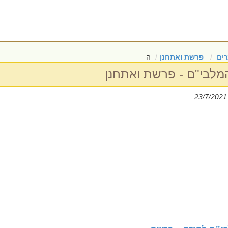
ים
פרשת ואתחנן
ה
מלבי"ם - פרשת ואתחנן
|