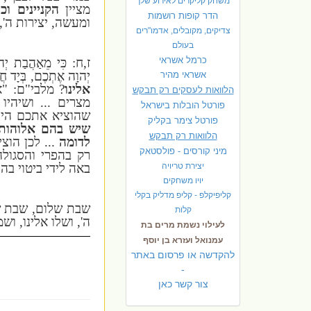
משחק קליקרים לאירוע שלך
מציין
הקניינים וכ
הדר קופות רושמות
ומעשה, יצירות ה',
צדיקים, מקובלים, אדמו"רים
בעולם
כרמל אשראי
ז,ח: כִּי מֵאַהֲבַת יְהו
יְהוָה אֶתְכֶם, בְּיָד חֲזָ
אשראי מהיר
אלינו
? מלבי"ם: "
הלוואות לעסקים רק תבקש
מצרים ... ושיהי
פורטל הובלות בישראל
שהוציא אתכם היה
פ
ורטל צימר בקליק
שיש בהם אלוהות
הלוואות רק תבקש
לדומה
... לכן הוצי
מיני קורסים - פולסטאק
רק בהפרי והסגולה
יצירת טריויה
באה לידי ביטוי בה
יויו משחקים
קליפיקלפ - קליפ מדליק בקלי
שבת שלום, שבת ש
קלות
ה', ושלו אלינו, וש
לעילוי נשמת מרים בת
עמנואל ועזרא בן יוסף
להקדשה או פרסום באתר
-
צור קשר כאן