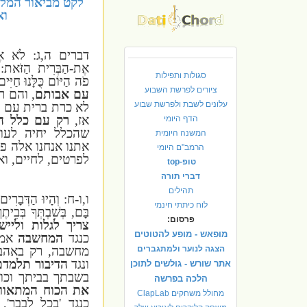
לקט מביאור המל
וא
דברים ה,ג: לֹא אֶת-א
אֶת-הַבְּרִית הַזֹּאת: כּ
סגולות ותפילות
פֹה הַיּוֹם כֻּלָּנוּ חַ
ציורים לפרשת השבוע
עם אבותם
, והם רו
עלונים לשבת ולפרשת שבוע
לא כרת ברית עם 
אז,
רק עם כלל ה
הדף היומי
שהכלל יחיה לעול
המשנה היומית
אתנו אנחנו אלה פה 
הרמב"ם היומי
לפרטים, לחיים, וא
טופ-top
דברי תורה
תהילים
ו,ו-ח: וְהָיוּ הַדְּבָרִים ה
לוח כיתתי חינמי
בָּם, בְּשִׁבְתְּךָ בְּבֵיתֶ
פרסום:
צריך לגלות וליי
מופאש - מופע להטוטים
כנגד
המחשבה
אמר
הצגה לנוער ולמתגברים
מחשבה, רק באהבת
ונגד
הדיבור
תלמדם 
אתר שורש - גולשים לתוכן
בשבתך בביתך וכו'
הלכה בפרשה
את הכוח המתאווה
מחולל משחקים ClapLab
כנגד 'בכל לבבך',