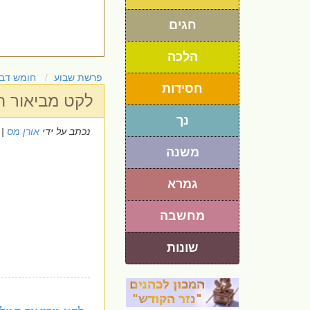
חגים
הלכה
פרשת שבוע
חומש דבר
חסידות
לקט מביאור ה
נך
נכתב על ידי
אורן מס
 23/7/2021
משנה
גמרא
מחשבה
שונות