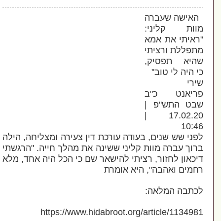
אישה שעברה
וות קליני:
איתי את אמא
פללת ורציתי
היא תפסיק,
 היה לי טוב"
רי
ריאנט כ"ב
בט התש"פ |
17.02.20 |
10:
ני שש שנים, בעודה עורכת דין צעירה ומצליחה, הילה
וך עברה מוות קליני ששינה את מהלך חייה. "הרגשתי
כאון לחזור, רציתי להישאר שם כי הכל היה אחד, מלא
מים ואהבה", היא אומרת
תבה המלאה:
https://www.hidabroot.org/article/11349