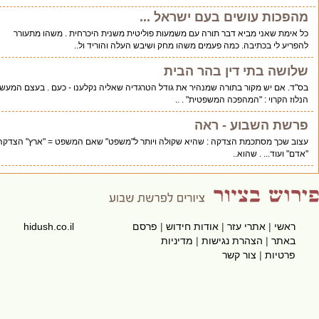
ות עושים בעם ישראל ...
ת שאני מביא דבר תורה עם משמעות פוליטית משנית היכרחית . משהו מתעורר
 לי בכתיבה. כמה פעמים משהו מחק ושיבש העלה והוריד ול..
ה בתי דין בהר הבית
אם יש מקור בתורה שמנהיר את גודל הטרגדיה שאליה נקלענו - כעם . בעצם המעשה
הקרוי : "המהפכה המשפטית" . ..
 השבוע - ראה
כך מסתכמת הצדקה : שהיא שקולה ויותר ל"משפט" שאם המשפט = "ארץ" הצדקה =
עוד... . שהוא..
שי
|
אתרי עזר
|
אודות חידוש
|
פרסם
hidush.co.il
תר
|
הצהרת נגישות
|
מדיניות
טיות
|
צור קשר