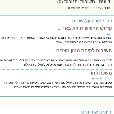
ם - תשובות ותגובות (0)
ערך דיון סביב חידוש זה
תורה על שונות
 החודש דווקא בא"י ..
זה לכם ראש חדשים ראשון הוא לכם לחדשי השנה " (שמות יב ,ב ). '" החדש הזה " - (
ש " ר ) הראהו לבנה בחידושה , ואמר
ות לקיחת ממון מצרים
 באזני העם וישאלו איש מאת רעהו ואשה מאת רעותה כלי כסף וכלי זהב" (שמות יא,ב).
 מרן גדול הדור הרה"ג חיים דרוקמן שליט"א, ב'הגלות והגאולה'
וקחו
שעשועי
צר מתוך שיעורו של הרב יגאל שנדורפי - ראש ישיבת ישועת מרדכיתהליך השחרור
 שעברו בני ישראל בלקיחת השא ארבעה מימים לפני ליל יצאת מצרים
ם אחרונים