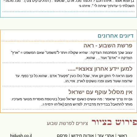
ן זומא אומר : איזהו חכם ? הלומד מכל אדם , שנאמר : ( תהלים קיט צט ): " מכל מלמדי
כלתי כי עדותיך שיחה לי ". איזהו גי
יונים אחרונים
פרשת השבוע - ראה
עצוב שכך מסתכמת הצדקה : שהיא שקולה ויותר ל"משפט" שאם המשפט = "ארץ"
הצדקה = "אדם" ועוד... . שהוא..
למען יידע אחרון צאצאיי.....
פעם הראה לי הזקן זקן אחר, שכל כולו כעין "פקעת" אדם . שהוא כל כך כפוף. עד
שדומה שעוד מעט ופניו נושקים לארץ. אזיי,הו..
אין מסלול עוקף עם ישראל
גם זה צריך שיאמר : מה עושים כשעם ישראל טובל בטינופת מוסרית מנוער מערכיו.
מותר להתאבל בבדידות מדברית. לפרוש מהם [אליהו ירמיה ו..
ראשי
|
אתרי עזר
|
אודות חידוש
|
פרסם
hidush.co.il