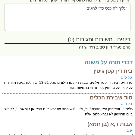
חולק? מסכים? יש לך מה להוסיף? חווה דעתך על החידוש!
דיונים - תשובות ותגובות (0)
טרם נערך דיון סביב חידוש זה
ברי תורה על משנה
ית דין קטן גיטין
ל סייג
סדר גיטין בית דין קטן חילונים: בבית דין קטן חילונים מגיל 13-21 יש הלכות גיטין מיוחדות
 קניין ועל גירושין כפי הנהוג בתנועות נוער
וד שבירת הכלים
ל סייג
ים: "...ושבירתן היא טהרתן", ב', א':, - "ויש במה שנברא ביום הראשון טומאה...", י"ז, י"ג:
ום הראשון לא נברא כלום אלה
בות ד,א (בן זומא)
יב