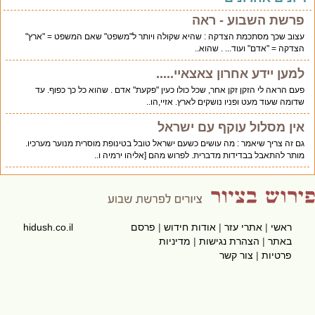
פרשת השבוע - ראה
עצוב שכך מסתכמת הצדקה : שהיא שקולה ויותר ל"משפט" שאם המשפט = "ארץ"
הצדקה = "אדם" ועוד... . שהוא..
למען יידע אחרון צאצאיי.....
פעם הראה לי הזקן זקן אחר, שכל כולו כעין "פקעת" אדם . שהוא כל כך כפוף. עד
שדומה שעוד מעט ופניו נושקים לארץ. אזיי,הו..
אין מסלול עוקף עם ישראל
גם זה צריך שיאמר : מה עושים כשעם ישראל טובל בטינופת מוסרית מנוער מערכיו.
מותר להתאבל בבדידות מדברית. לפרוש מהם [אליהו ירמיה ו..
ראשי
|
אתרי עזר
|
אודות חידוש
|
פרסם
hidush.co.il
באתר
|
הצהרת נגישות
|
מדיניות
פרטיות
|
צור קשר