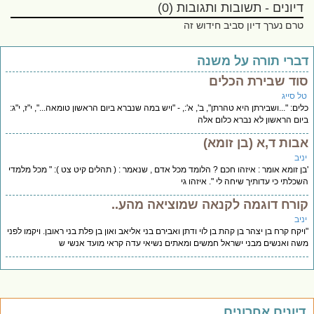
דיונים - תשובות ותגובות (0)
טרם נערך דיון סביב חידוש זה
ברי תורה על משנה
וד שבירת הכלים
ל סייג
ים: "...ושבירתן היא טהרתן", ב', א':, - "ויש במה שנברא ביום הראשון טומאה...", י"ז, י"ג:
ום הראשון לא נברא כלום אלה
בות ד,א (בן זומא)
יב
ן זומא אומר : איזהו חכם ? הלומד מכל אדם , שנאמר : ( תהלים קיט צט ): " מכל מלמדי
כלתי כי עדותיך שיחה לי ". איזהו גי
ורח דוגמה לקנאה שמוציאה מהע..
יב
יקח קרח בן יצהר בן קהת בן לוי ודתן ואבירם בני אליאב ואון בן פלת בני ראובן. ויקמו לפני
ה ואנשים מבני ישראל חמשים ומאתים נשיאי עדה קראי מועד אנשי ש
יונים אחרונים