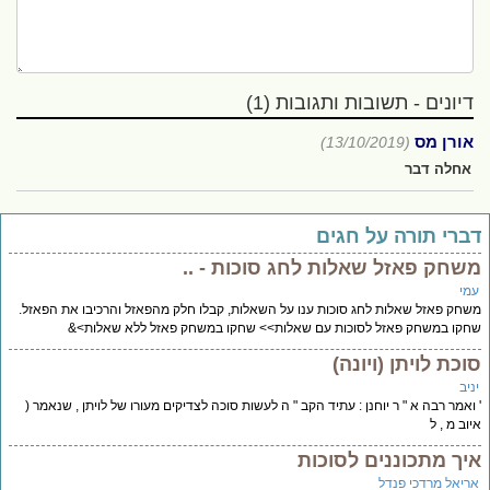
דיונים - תשובות ותגובות (1)
אורן מס
(13/10/2019)
אחלה דבר
ברי תורה על חגים
שחק פאזל שאלות לחג סוכות - ..
מי
חק פאזל שאלות לחג סוכות ענו על השאלות, קבלו חלק מהפאזל והרכיבו את הפאזל.
קו במשחק פאזל לסוכות עם שאלות>> שחקו במשחק פאזל ללא שאלות>&
וכת לויתן (ויונה)
יב
ואמר רבה א " ר יוחנן : עתיד הקב " ה לעשות סוכה לצדיקים מעורו של לויתן , שנאמר (
וב מ , ל
יך מתכוננים לסוכות
ריאל מרדכי פנדל