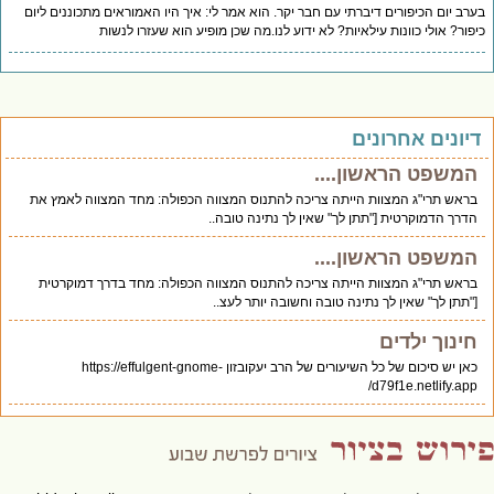
רב יום הכיפורים דיברתי עם חבר יקר. הוא אמר לי: איך היו האמוראים מתכוננים ליום
פור? אולי כוונות עילאיות? לא ידוע לנו.מה שכן מופיע הוא שעזרו לנשות
יונים אחרונים
המשפט הראשון....
בראש תרי"ג המצוות הייתה צריכה להתנוס המצווה הכפולה: מחד המצווה לאמץ את
הדרך הדמוקרטית ["תתן לך" שאין לך נתינה טובה..
המשפט הראשון....
בראש תרי"ג המצוות הייתה צריכה להתנוס המצווה הכפולה: מחד בדרך דמוקרטית
["תתן לך" שאין לך נתינה טובה וחשובה יותר לעצ..
חינוך ילדים
כאן יש סיכום של כל השיעורים של הרב יעקובזון https://effulgent-gnome-
d79f1e.netlify.app/