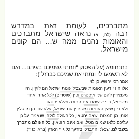
מתברכים, לעומת זאת במדרש
רבה
נראה שישראל מתברכים
(לה, יא)
והאומות נהנים ממה ש... הם קונים
מישראל.
בתנחומא (על הפסוק "ונתתי גשמיכם בעיתם... ואם
לא תשמעו לי ונתתי את שמיכם כברזל"):
אמר רבי יהושע בן לוי:
אלו היו יודעין האומות שבשביל עונות ישראל הם לוקין, היו
מעמידין להם שני איסטרטיוטין (שוטרים) לכל אחד ואחד
מישראל, כדי שישמרו את התורה ושלא יחטאו.
ולא דיין שאין האומות משמרין את ישראל, אלא עוד הן מבטלין
אותן מן המצות. שאם יחטאו, כל העולם לוקה, שנאמר: על כן
עליכם כלאו שמים מטל.
ואם אינם חוטאין,
כל העולם מתברך
בשבילם
, שנא': והתברכו בזרעך כל גויי הארץ (ברא' כו ד).