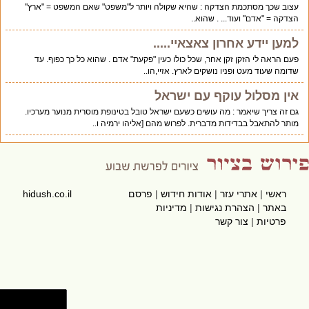
עצוב שכך מסתכמת הצדקה : שהיא שקולה ויותר ל"משפט" שאם המשפט = "ארץ"
הצדקה = "אדם" ועוד... . שהוא..
למען יידע אחרון צאצאיי.....
פעם הראה לי הזקן זקן אחר, שכל כולו כעין "פקעת" אדם . שהוא כל כך כפוף. עד
שדומה שעוד מעט ופניו נושקים לארץ. אזיי,הו..
אין מסלול עוקף עם ישראל
גם זה צריך שיאמר : מה עושים כשעם ישראל טובל בטינופת מוסרית מנוער מערכיו.
מותר להתאבל בבדידות מדברית. לפרוש מהם [אליהו ירמיה ו..
ראשי
|
אתרי עזר
|
אודות חידוש
|
פרסם
hidush.co.il
באתר
|
הצהרת נגישות
|
מדיניות
פרטיות
|
צור קשר