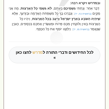
ובמדרש ויקרא רבה:
דָּבָר אַחֵר: וְנָתַתִּי
גִשְׁמֵיכֶם
בְּעִתָּם,
לֹא גִּשְׁמֵי כָּל הָאֲרָצוֹת.
מָה אֲנִי
מְקַיֵּם
: וְנִבְרְכוּ בְךָ כָּל מִשְׁפְּחֹת הָאֲדָמָה וּבְזַרְעֶךָ, אֶלָּא
(בראשית כח, יד)
שֶׁיִּהְיֶה הַשּׂבַע בְּאֶרֶץ יִשְׂרָאֵל וְרָעָב בְּכָל הָאֲרָצוֹת
, וְיִהְיוּ כָּל
הָאֲרָצוֹת בָּאִין וְלוֹקְחִין מִכֶּם פֵּרוֹת וּמְעַשְׂרִין אֶתְכֶם בִּכְסָפִים, כָּעִנְיָן
שֶׁנֶּאֱמַר
: וַיְלַקֵּט יוֹסֵף אֶת כָּל הַכֶּסֶף.
(בראשית מז, יד)
לכל החידושים ודברי התורה ל
מדרש
לחצו כאן
»