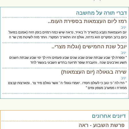
ברי תורה על מחשבה
מז ליום העצמאות בספירת העומ..
יב
ם העצמאות נקבע בתאריך ה' באייר, נראה שיש כמה רמזים בזמן הזה (אמנם בפועל
ום ברוב המקרים הוא נדחה, אולם זהו התאריך המקורי. ויותר מזה לשיטת מרן שר ה
ובל שנת החמישים (וגלות מצרי..
יב
וספרת לך שבע שבתת שנים שבע שנים שבע פעמים והיו לך ימי שבע שבתת השנים
ע וארבעים שנה . והעברת שופר תרועה בחדש השבעי בעשור לחד
ירה בגאולה (יום העצמאות)
יב
הדו לה ' כי טוב כי לעולם חסדו . יאמרו גאולי ה ' אשר גאלם מיד צר . ומארצות קבצם
זרח ו ממערב מצפון ומים "
יונים אחרונים
פרשת השבוע - ראה