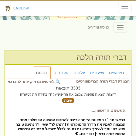
|
ENGLISH
Toggle
navigation
כניסה ומדורים
Toggle
navigation
דברי תורה הלכה
חידושים
שיעורים
עלונים
אקורדים
תגובות
הצג רק דברי תורה קצרים/וורטים
לחיפוש מדוייק יותר לחצו כאן
3303 תוצאות
להצגת תוצאות נוספות, צמצם את החיפוש על ידי בחירת תת קטגוריה
שבת
המשפט הראשון....
בראש תרי"ג המצוות הייתה צריכה להתנוס המצווה הכפולה: מחד
המצווה לאמץ את הדרך הדמוקרטית ["תתן לך" שאין לך נתינה טובה
וחשובה יותר לעצמך שהיא גם נתינה לכלל ישראל מבחירה ומימוש
הדמוקרטיה כראוי] : וכך גם..