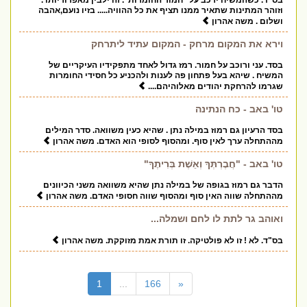
בס"ד. כשהמשיח ירכב על "חמור החומרות". זה ילבין מאפרוריותו .
וזוהר המתינות שתאיר ממנו תציף את כל ההוויה..... בזיו נועם,אהבה
ושלום . משה אהרון
וירא את המקום מרחק - המקום עתיד ליתרחק
בסד. עני ורוכב על חמור. רמז גדול לאחד מתפקידיו העיקריים של
המשיח . שיהא בעל פתחון פה לענות ולהכניע כל חסידי החומרות
שגרמו להרחקת יהודים מאלוהיהם....
טו' באב - כח הנתינה
בסד הרעיון גם רמוז במילה נתן . שהיא כעין משוואה. סדר המילים
מההתחלה ערך לאין סוף. ומהסוף לסופי הוא האדם. משה אהרון
טו' באב - "חֲבֶרְתְּךָ וְאֵשֶׁת בְּרִיתֶךָ"
הדבר גם רמוז בגופה של במילה נתן שהיא משוואה משני הכיוונים
מההתחלה שווה האין סוף ומהסוף שווה חסופי האדם. משה אהרון
ואוהב גר לתת לו לחם ושמלה...
בס"ד. לא ! זו לא פולטיקה. זו תורת אמת מזוקקת. משה אהרון
(current)
1
...
166
«