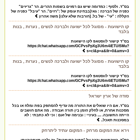
בס"ד. ולסוף : כמדומה שיש גם רמזים בשמות ההרים. הר "גריזים"
כפניה של הברכה : גאי[בבחינת עומק של :"רזים". הר "עיבל" כפניה של
הקללה : "עי" - של בל. [חורבות שלא עלנו] משה אהרון
קו הישועות - מסוגל לכל ישועה ולברכה לנשים , נערות , בנות
בלבד
בס"ד קישור לווסטאפ לקו הישועות
https://chat.whatsapp.com/GCPvsPpXg3U6m4iETUi5Mu?
s=cl&p=a&ilr=0&amv=3
קו הישועות - מסוגל לכל ישועה ולברכה לנשים , נערות , בנות
בלבד
בס"ד קישור לווסטאפ לקו הישועות
https://chat.whatsapp.com/GCPvsPpXg3U6m4iETUi5Mu?
s=cl&p=a&ilr=0&amv=3
סודה של ארץ ישראל
בס"ד. אם היו שואלים את התורה מה עדיף להסתפק בפת ומלח או בכל
מסכנות אחרת, או לחלק הזמן בין תורה ועבודה . מה אתם חושבים
הייתה התשובה. .... בעיניי : ובנימה של זעם : וכי לא כתבתי : לא
במסכנות תאכל..
וירא את המקום מרחק - המקום עתיד ליתרחק