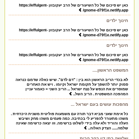
כאן יש סיכום של כל השיעורים של הרב יעקובזון https://effulgent-
gnome-d79f1e.netlify.app/
חינוך ילדים
כאן יש סיכום של כל השיעורים של הרב יעקובזון https://effulgent-
gnome-d79f1e.netlify.app/
חינוך ילדים
כאן יש סיכום של כל השיעורים של הרב יעקובזון https://effulgent-
gnome-d79f1e.netlify.app/
המשפט הראשון....
לא בכדי הריב הראשון הוא בין : "דם לדם". שיש כאלה שדמם כנראה
סמוק יותר להשפך על תקומת ישראל וקיומו . ויש את האחרים
שמוסרים את הנפש על נצח ישראל ... הריב השני = כאמור עניין
המהפכה המשפטית . הריב השל..
מהפכות עושים בעם ישראל ...
כל אימת שאני מביא דבר תורה עם משמעות פוליטית משנית היכרחית .
משהו מתעורר להפריע לי בכתיבה. כמה פעמים משהו מחק ושיבש
העלה והוריד ולא עלה בידי לשלוט ברשימה. וזו יצאה כרשימה שאינה
שלמה...... הצדק האלוה..
שלושה בתי דין בהר הבית