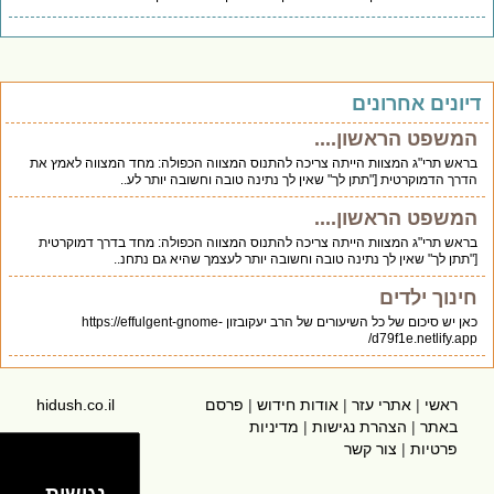
דיונים אחרונים
המשפט הראשון....
בראש תרי"ג המצוות הייתה צריכה להתנוס המצווה הכפולה: מחד המצווה לאמץ את
הדרך הדמוקרטית ["תתן לך" שאין לך נתינה טובה וחשובה יותר לע..
המשפט הראשון....
בראש תרי"ג המצוות הייתה צריכה להתנוס המצווה הכפולה: מחד בדרך דמוקרטית
["תתן לך" שאין לך נתינה טובה וחשובה יותר לעצמך שהיא גם נתחנ..
חינוך ילדים
כאן יש סיכום של כל השיעורים של הרב יעקובזון https://effulgent-gnome-
d79f1e.netlify.app/
ראשי
|
אתרי עזר
|
אודות חידוש
|
פרסם
hidush.co.il
באתר
|
הצהרת נגישות
|
מדיניות
פרטיות
|
צור קשר