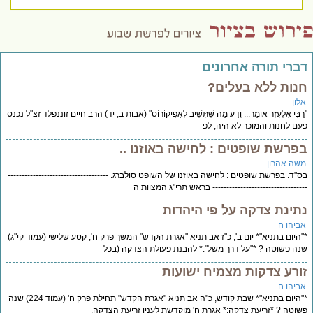
דברי תורה אחרונים
חנות ללא בעלים?
אלון
"רַבִּי אֶלְעָזָר אוֹמֵר... וְדַע מַה שֶּׁתָּשִׁיב לָאַפִּיקוֹרוֹס" (אבות ב, יד) הרב חיים זוננפלד זצ"ל נכנס
פעם לחנות והמוכר לא היה, לפ
בפרשת שופטים : לחישה באוזנו ..
משה אהרון
בס"ד. בפרשת שופטים : לחישה באוזנו של השופט סולברג. ------------------------------------
---------------------------------- בראש תרי"ג המצוות ה
נתינת צדקה על פי היהדות
אביהו ח
*"היום בתניא"* יום ב', כ"ז אב תניא "אגרת הקדש" המשך פרק ח', קטע שלישי (עמוד קי"ג)
שנה פשוטה ? *"על דרך משל":* להבנת פעולת הצדקה (בכל
זורע צדקות מצמיח ישועות
אביהו ח
*"היום בתניא"* שבת קודש, כ"ה אב תניא "אגרת הקדש" תחילת פרק ח' (עמוד 224) שנה
פשוטה ? *זריעת צדקה:* אגרת ח' מוקדשת לענין זריעת הצדקה.