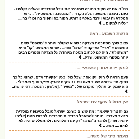
בס"ד. אם יש מקור בתורה שמנהיר את גודל הטרגדיה שאליה נקלענו -
כעם . בעצם המעשה הנלוז הקרוי : "המהפכה המשפטית" . כי אז
המקרא זה יבוא וירצד באלף נורותיו. הפוך בה והפוך בה וכולי בה.....
"עליה למקום ..
פרשת השבוע - ראה
עצוב שכך מסתכמת הצדקה : שהיא שקולה ויותר ל"משפט" שאם
המשפט = "ארץ" הצדקה = "אדם" ועוד... . שהוא המשפט "קו" והיא
"משקולת". היה לנו לכתוב מסכת מיוחדת על הצדקה וספרים רבים
יותר מספרי המשפט. שרק..
למען יידע אחרון צאצאיי.....
פעם הראה לי הזקן זקן אחר, שכל כולו כעין "פקעת" אדם . שהוא כל כך
כפוף. עד שדומה שעוד מעט ופניו נושקים לארץ. אזיי,הוסיף ואמר לי .
הוא שמקיים תהליך מוקדם של : "משיח" .[מלשון : הנמכה. דהיינו שח..
אין מסלול עוקף עם ישראל
גם זה צריך שיאמר : מה עושים כשעם ישראל טובל בטינופת מוסרית
מנוער מערכיו. מותר להתאבל בבדידות מדברית. לפרוש מהם [אליהו
ירמיה ועוד.] ולדבר ב"מדבר"רק עם האלוהים . ולהתפלל שיהיה לאן
לחזור.... משה ..
מעמד סיני של משה...