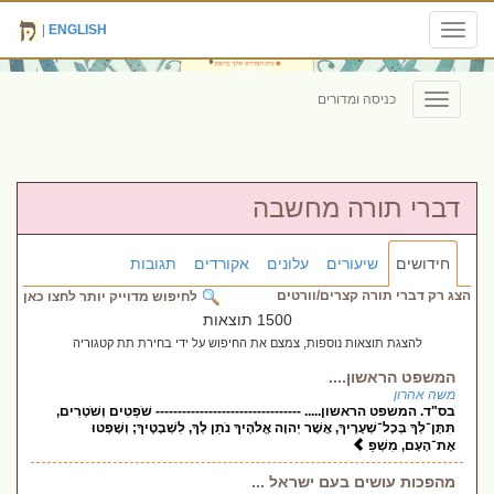
|
ENGLISH
Toggle
navigation
כניסה ומדורים
Toggle
navigation
דברי תורה מחשבה
חידושים
שיעורים
עלונים
אקורדים
תגובות
הצג רק דברי תורה קצרים/וורטים
לחיפוש מדוייק יותר לחצו כאן
1500 תוצאות
להצגת תוצאות נוספות, צמצם את החיפוש על ידי בחירת תת קטגוריה
המשפט הראשון....
משה אהרון
בס"ד. המשפט הראשון..... --------------------------------- שֹׁפְטִים וְשֹׁטְרִים,
תִּתֶּן־לְךָ בְּכָל־שְׁעָרֶיךָ, אֲשֶׁר יְהוָה אֱלֹהֶיךָ נֹתֵן לְךָ, לִשְׁבָטֶיךָ; וְשָׁפְטוּ
אֶת־הָעָם, מִשְׁפַ
מהפכות עושים בעם ישראל ...