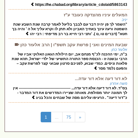
https://he.chabad.org/library/article_cdo/aid/5863143
המעלים עיניו מהצדקה כעובד ע"ז
יניב
"השמר לך פן יהיה דבר עם לבבך בליעל לאמר קרבה שנת השבע שנת
השמטה ורעה עינך באחיך האביון ולא תתן לו וקרא עליך אל ה ' והיה בך
חטא” (דברים טו ,ט ). 'ותני רבי חייא בר רב מדיפתי : רבי יהו
שבעת המינים ואני | פרשת עקב תשפ"ו | הרב אלעזר כהן
אלעזר כהן
ב"ה, ימי ההכנה לכ"ף מנחם אב, יום הילולת הגאון האלוקי אביו של
הרבי ובשנה זו - הכנסת ספר התורה התשיעי של ילדי ישראל, תהא שנת
פלאות וניסים. כמדי שבוע, לפניכם סרטון שבועי קצר לפרשת עקב –
והפעם נלמד מסר
לא דור דעה אלא דור עדה...
משה אהרון
בס"ד. לא דור דיעה אלא דור עדה... ------------------------------------------ אין
לך תמונה יותר מסולפת. מאותה שציירו המדרשים את דור המדבר -
כ"דור דיעה" . הרעיפו עליהם מסה של שבחים והכל בניג
(current)
1
...
75
«