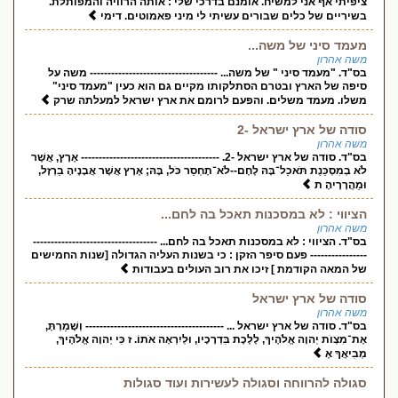
ציפיתי אף אני למשיח. אומנם בדרכי שלי : אותה הרוויה והמפותלת.
בשיריים של כלים שבורים עשיתי לי מיני פאמוטים. דימי
מעמד סיני של משה...
משה אהרון
בס"ד. "מעמד סיני " של משה... ------------------------------------ משה על
סיפה של הארץ ובטרם הסתלקותו מקיים גם הוא כעין "מעמד סיני"
משלו. מעמד משלים. והפעם לרומם את ארץ ישראל למעלתה שרק
סודה של ארץ ישראל -2
משה אהרון
בס"ד. סודה של ארץ ישראל -2. --------------------------------------- אֶרֶץ, אֲשֶׁר
לֹא בְמִסְכֵּנֻת תֹּאכַל־בָּהּ לֶחֶם--לֹא־תֶחְסַר כֹּל, בָּהּ; אֶרֶץ אֲשֶׁר אֲבָנֶיהָ בַרְזֶל,
וּמֵהֲרָרֶיהָ ת
הציווי : לא במסכנות תאכל בה לחם...
משה אהרון
בס"ד. הציווי : לא במסכנות תאכל בה לחם... -----------------------------------
---------------- פעם סיפר הזקן : כי בשנות העליה הגדולה [שנות החמישים
של המאה הקודמת ] זיכו את רוב העולים בעבודות
סודה של ארץ ישראל
משה אהרון
בס"ד. סודה של ארץ ישראל ... --------------------------------------- וְשָׁמַרְתָּ,
אֶת־מִצְוֺת יְהוָה אֱלֹהֶיךָ, לָלֶכֶת בִּדְרָכָיו, וּלְיִרְאָה אֹתוֹ. ז כִּי יְהוָה אֱלֹהֶיךָ,
מְבִיאֲךָ אֶ
סגולה להרווחה וסגולה לעשירות ועוד סגולות