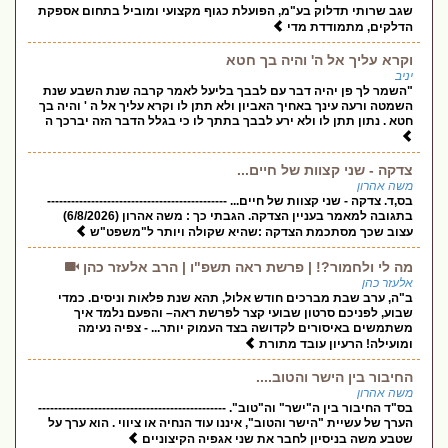
שגב שרותי תדלוק בע"מ, הפועלת כגוף מקצועי ומוביל בתחום אספקת
הדלקים, מתמודדת מדי
וקרא עליך אל ה' והיה בך חטא
יניב
"השמר לך פן יהיה דבר עם לבבך בליעל לאמר קרבה שנת השבע שנת
השמטה ורעה עינך באחיך האביון ולא תתן לו וקרא עליך אל ה ' והיה בך
חטא . נתון תתן לו ולא ירע לבבך בתתך לו כי בגלל הדבר הזה יברכך ה
צדקה - שני קצוות של חיים...
משה אהרון
בס,ד. צדקה - שני קצוות של חיים... ---------------------------------------------
בתגובה למאמר בעניין הצדקה. הגבתי כך : משה אהרון (6/8/2026)
עצוב שכך מסתכמת הצדקה :שהיא שקולה ויותר ל"משפט"ש
מה לי ולחמור?! | פרשת ראה תשפ"ו | הרב אלעזר כהן
אלעזר כהן
ב"ה, ערב שבת מברכים חודש אלול, תהא שנת פלאות וניסים. כמדי
שבוע, לפניכם סרטון שבועי קצר לפרשת ראה– והפעם נלמד איך
משתמשים באיסורים לקדושה בצד העמוק יותר... - צפיה נעימה
ומועילה! הרעיון עובד מתורת
החיבור בין הישר והטוב....
משה אהרון
בס"ד החיבור בין ה"ישר" וה"טוב". -----------------------------------------------
הערך של עשיית "הישר והטוב", איננו עוד הנחיה או ציווי . הוא ערך על
שטבע משה בניסיון לחבר את שני אגפיה הקיצוניים