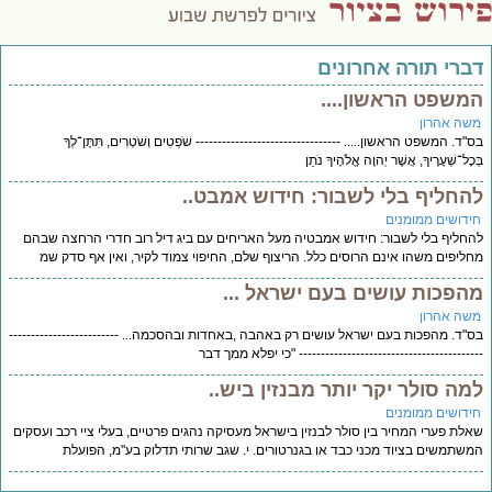
דברי תורה אחרונים
המשפט הראשון....
משה אהרון
בס"ד. המשפט הראשון..... --------------------------------- שֹׁפְטִים וְשֹׁטְרִים, תִּתֶּן־לְךָ
בְּכָל־שְׁעָרֶיךָ, אֲשֶׁר יְהוָה אֱלֹהֶיךָ נֹתֵן
להחליף בלי לשבור: חידוש אמבט..
חידושים ממומנים
להחליף בלי לשבור: חידוש אמבטיה מעל האריחים עם ביג דיל רוב חדרי הרחצה שבהם
מחליפים משהו אינם הרוסים כלל. הריצוף שלם, החיפוי צמוד לקיר, ואין אף סדק שמ
מהפכות עושים בעם ישראל ...
משה אהרון
בס"ד. מהפכות בעם ישראל עושים רק באהבה ,באחדות ובהסכמה... -------------------------
------------------------------------------ "כי יפלא ממך דבר
למה סולר יקר יותר מבנזין ביש..
חידושים ממומנים
שאלת פערי המחיר בין סולר לבנזין בישראל מעסיקה נהגים פרטיים, בעלי ציי רכב ועסקים
המשתמשים בציוד מכני כבד או בגנרטורים. י. שגב שרותי תדלוק בע"מ, הפועלת