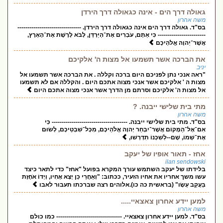
גאולה דרך הים - אינה כגאולה דרך הירדן
משה אהרון
בס"ד. גאולה דרך הים אינה כגאולה דרך הירדן. --------------------------------
------------------------ כִּי אַתֶּם, עֹבְרִים אֶת־הַיַּרְדֵּן, לָבֹא לָרֶשֶׁת אֶת־הָאָרֶץ,
אֲשֶׁר־יְהוָה אֱלֹהֵיכֶם
את הברכה אשר תשמעו אל מצות ה' אלקיכם
יניב
"ראה אנכי נתן לפניכם היום ברכה וקללה . את הברכה אשר תשמעו אל
מצות ה ' אלקיכם אשר אנכי מצוה אתכם היום . והקללה אם לא תשמעו
אל מצות ה' אלקיכם וסרתם מן הדרך אשר אנכי מצוה אתכם היום
מתי בית שלישי ייבנה. ?
משה אהרון
בס"ד. מתי בית שלישי ייבנה. -------------------------------------- כִּי
אִם־אֶל־הַמָּקוֹם אֲשֶׁר־יִבְחַר יְהוָה אֱלֹהֵיכֶם, מִכָּל־שִׁבְטֵיכֶם, לָשׂוּם
אֶת־שְׁמוֹ, שָׁם--לְשִׁכְנוֹ תִדְרְשׁוּ,
אחז - תאור אופיו של יעקב
ilan sendowski
בלידתו של יעקב השתמש עורך המקרא בפועל "אחז" כדי לתאר כיצד
עשו משך אחריו את אחיו הזעיר, ככתוב: "וְאַחֲרֵי כֵן יָצָא אָחִיו, וְיָדוֹ אֹחֶזֶת
בַּעֲקֵב עֵשָׂו" (בראשית כה כו).אלוהים רצה שברכתו תעבור לאבו
למען יידע אחרון צאצאיי.....
משה אהרון
בס"ד. למען יידע אחרון צאצאיי. --------------------------------- כמו כולם