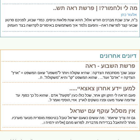
מה לי ולחמור?! | פרשת ראה תש..
אלעזר כהן
ב"ה, ערב שבת מברכים חודש אלול, תהא שנת פלאות וניסים. כמדי שבוע, לפניכם סרטון
שבועי קצר לפרשת ראה– והפעם נלמד איך משתמשים באיסורים לקדושה בצד העמוק
דיונים אחרונים
פרשת השבוע - ראה
עצוב שכך מסתכמת הצדקה : שהיא שקולה ויותר ל"משפט" שאם המשפט = "ארץ"
הצדקה = "אדם" ועוד... . שהוא המשפט "קו" והיא "משקולת". ה..
למען יידע אחרון צאצאיי.....
פעם הראה לי הזקן זקן אחר, שכל כולו כעין "פקעת" אדם . שהוא כל כך כפוף. עד
שדומה שעוד מעט ופניו נושקים לארץ. אזיי,הוסיף ואמר ל..
אין מסלול עוקף עם ישראל
גם זה צריך שיאמר : מה עושים כשעם ישראל טובל בטינופת מוסרית מנוער מערכיו.
מותר להתאבל בבדידות מדברית. לפרוש מהם [אליהו ירמיה ו..