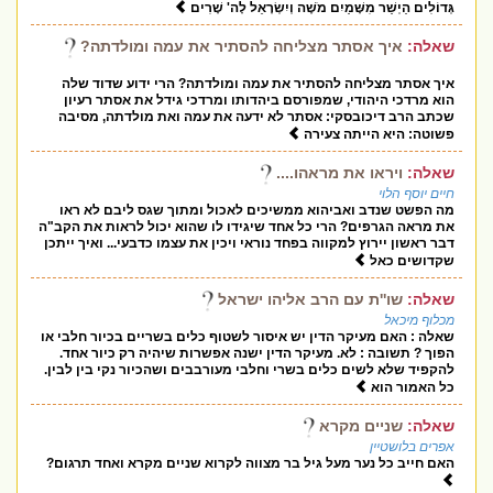
גְּדוֹלִים הַיְשַׁר מִשָּׁמַיִם מֹשֶׁה וְיִשְׂרָאֵל לָה' שָׁרִים
שאלה:
איך אסתר מצליחה להסתיר את עמה ומולדתה?
איך אסתר מצליחה להסתיר את עמה ומולדתה? הרי ידוע שדוד שלה
הוא מרדכי היהודי, שמפורסם ביהדותו ומרדכי גידל את אסתר רעיון
שכתב הרב דיכובסקי: אסתר לא ידעה את עמה ואת מולדתה, מסיבה
פשוטה: היא הייתה צעירה
שאלה:
ויראו את מראהו....
חיים יוסף הלוי
מה הפשט שנדב ואביהוא ממשיכים לאכול ומתוך שגס ליבם לא ראו
את מראה הגרפים? הרי כל אחד שיגידו לו שהוא יכול לראות את הקב"ה
דבר ראשון יירוץ למקווה בפחד נוראי ויכין את עצמו כדבעי... ואיך ייתכן
שקדושים כאל
שאלה:
שו''ת עם הרב אליהו ישראל
מכלוף מיכאל
שאלה : האם מעיקר הדין יש איסור לשטוף כלים בשריים בכיור חלבי או
הפוך ? תשובה : לא. מעיקר הדין ישנה אפשרות שיהיה רק כיור אחד.
להקפיד שלא לשים כלים בשרי וחלבי מעורבבים ושהכיור נקי בין לבין.
כל האמור הוא
שאלה:
שניים מקרא
אפרים בלושטיין
האם חייב כל נער מעל גיל בר מצווה לקרוא שניים מקרא ואחד תרגום?