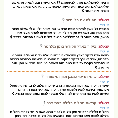
ורציתי לשאול אם מותר להשתמש ?? אני הייתי רוצה לשאול את אמא
שלי אבל אם היה אסור היא הייתה כועסת .. . . . . ..אז אני שואלת כאן ..
הכרתי את האתר
שאלה:
תפילה עם כלי נשק
שי טחן
הכנסת כלי נשק לבית הכנסת הרב שי טחן אני חייל ויש לי שאלה עבור
הרב בבקשה. כשמגיע זמן תפילה ואין לי אפשרות להניח מעלי את
הנשק, האם מותר לי להתפלל עם הנשק. שלום לשואל החשוב. בדבר
שאלה:
ביקור בארץ הקודש בזמן מלחמה
שי טחן
רשאי אדם לבקר בארץ ישראל אף בזמנים שלא עלינו יש גל פיגועים או
מלחמה, אבל לא ילך לבקר במקומות מסוכנים, לדוגמא בכפרים ערבים
או להבדיל בקברי צדיקים במקומות שאינם בטוחים. הרב שי טחן. הנה
איתא ב
שאלה:
שינוי תריסי המזגן וכוון המאוורר.
שי טחן
שינוי תריסי המזגן וכוון המאוורר. הרב שי טחן שלום לרב. רציתי לשאול
אם מותר בשבת להזיז ולשנות את תריסי המזגן לפי הצורך, דהיינו
כשחם להזיז את התריסים לכוון שלי וכשקר לכוון אותם לכוון הנגדי.
שאלה:
קריאת תהלים בלילה בעת צרה
שי טחן
תהלים בלילה הרב שי טחן שלום לכבוד הרב. האם מותר לקרוא תהלים
בלילה לנוכח מצב החירום שאנו נמצאים בו? שלום וברכה, ויהי רצון