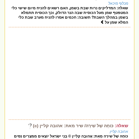
מכלוף מיכאל
שאלה: המדליקים נרות שבת בשמן, האם רשאים להניח מיום שישי כלי
המטפטף שמן מעל הכוסית שבה הנר הדולק, וכך הכוסית תתמלא
בשמן במהלך השבת? תשובה: חכמים אסרו להניח מערב שבת כלי
המלא שמן על
שאלה:
כּוֹחָהּ שֶׁל שִׁירָה/ שיר מאת: אהובה קליין (c)
אהובה קליין
כּוֹחָהּ שֶׁל שִׁירָה מֵאֵת: אֲהוּבָה קְלַייְן © בְּנֵי יִשְׂרָאֵל יוֹצְאִים מִמִּצְרַיִם נִסִּים