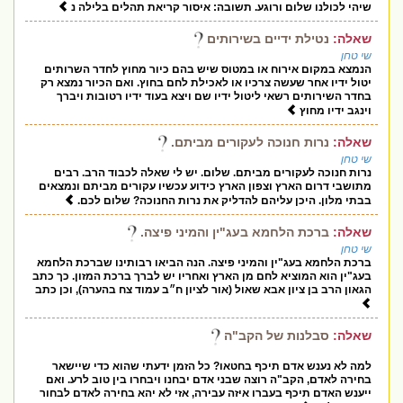
שיהי לכולנו שלום ורוגע. תשובה: איסור קריאת תהלים בלילה נ
שאלה:
נטילת ידיים בשירותים
שי טחן
הנמצא במקום אירוח או במטוס שיש בהם כיור מחוץ לחדר השרותים
יטול ידיו אחר שעשה צרכיו או לאכילת לחם בחוץ. ואם הכיור נמצא רק
בחדר השירותים רשאי ליטול ידיו שם ויצא בעוד ידיו רטובות ויברך
וינגב ידיו מחוץ
שאלה:
נרות חנוכה לעקורים מביתם.
שי טחן
נרות חנוכה לעקורים מביתם. שלום. יש לי שאלה לכבוד הרב. רבים
מתושבי דרום הארץ וצפון הארץ כידוע עכשיו עקורים מביתם ונמצאים
בבתי מלון. היכן עליהם להדליק את נרות החנוכה? שלום לכם.
שאלה:
ברכת הלחמא בעג"ין והמיני פיצה.
שי טחן
ברכת הלחמא בעג"ין והמיני פיצה. הנה הביאו רבותינו שברכת הלחמא
בעג"ין הוא המוציא לחם מן הארץ ואחריו יש לברך ברכת המזון. כך כתב
הגאון הרב בן ציון אבא שאול (אור לציון ח״ב עמוד צח בהערה), וכן כתב
שאלה:
סבלנות של הקב"ה
למה לא נענש אדם תיכף בחטאו? כל הזמן ידעתי שהוא כדי שיישאר
בחירה לאדם, הקב"ה רוצה שבני אדם יבחנו ויבחרו בין טוב לרע. ואם
ייענש האדם תיכף בעברו איזה עבירה, אזי לא יהא בחירה לאדם לבחור