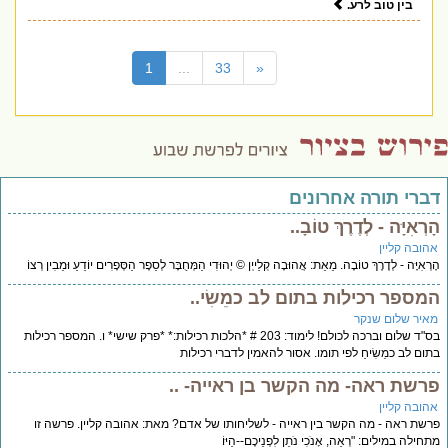
בין טוב לרע.
(current)
1
...
33
«
דברי תורה אחרונים
הָרְאִיָּה - לְדֶרֶךְ טוֹבָ..
אהובה קליין
הָרְאִיָּה - לְדֶרֶךְ טוֹבָה. מֵאֵת: אֲהוּבָה קְלַייְן © יְהוּדִי הַמְּחֻבָּר לְסֵפֶר הַסְּפָרִים יוֹדֵעַ וּמֵבִין רְצוֹ
המספר רכילות בתום לב כמֵשִׂי..
מאיר שלום שנקר
בס"ד שלום וברכה לכולם! לימוד: 203 # *הלכות רכילות:* *פרק שישי* ו. המספר רכילות
בתום לב כמֵשִׂיחַ לפי תומו. אסור להאמין לדברי רכילות
פרשת ראה- מה הקשר בן ראייה- ..
אהובה קליין
פרשת ראה - מה הקשר בין ראייה - לשליחותו של אדם? מאת: אהובה קליין. פרשה זו
מתחילה במילים: "רְאֵה, אָנֹכִי נֹתֵן לִפְנֵיכֶם--הַיּוֹ