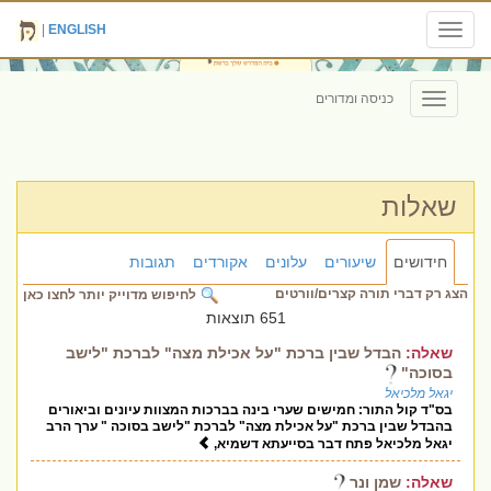
|
ENGLISH
Toggle
navigation
כניסה ומדורים
Toggle
navigation
שאלות
חידושים
שיעורים
עלונים
אקורדים
תגובות
הצג רק דברי תורה קצרים/וורטים
לחיפוש מדוייק יותר לחצו כאן
651 תוצאות
שאלה:
הבדל שבין ברכת "על אכילת מצה" לברכת "לישב
בסוכה"
יגאל מלכיאל
בס"ד קול התור: חמישים שערי בינה בברכות המצוות עיונים וביאורים
בהבדל שבין ברכת "על אכילת מצה" לברכת "לישב בסוכה " ערך הרב
יגאל מלכיאל פתח דבר בסייעתא דשמיא,
שאלה:
שמן ונר