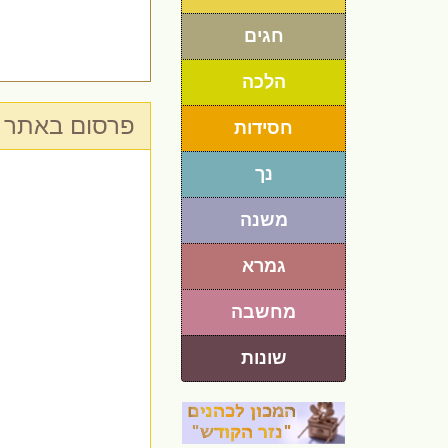
חגים
הלכה
פרסום באתר 
חסידות
נך
משנה
גמרא
מחשבה
שונות