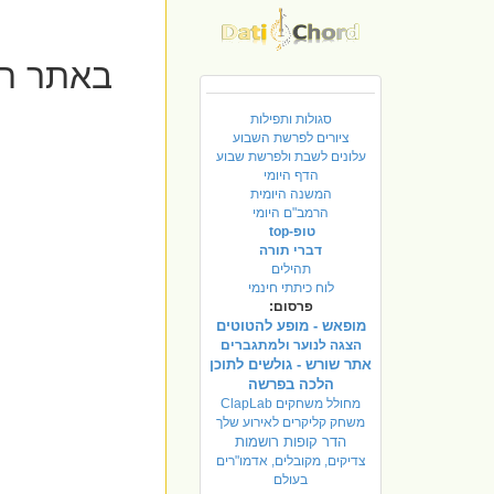
סגולות ותפילות
ציורים לפרשת השבוע
עלונים לשבת ולפרשת שבוע
הדף היומי
המשנה היומית
הרמב"ם היומי
טופ-top
דברי תורה
תהילים
לוח כיתתי חינמי
פרסום:
מופאש - מופע להטוטים
הצגה לנוער ולמתגברים
אתר שורש - גולשים לתוכן
הלכה בפרשה
מחולל משחקים ClapLab
משחק קליקרים לאירוע שלך
הדר קופות רושמות
צדיקים, מקובלים, אדמו"רים
בעולם