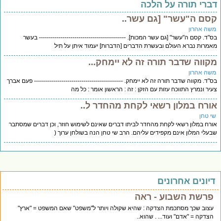
דברי תורה על הלכה
קסם ה"עשר" [גם עשר..
משה אהרון
בס"ד. קסם ה"עשר" [גם עשר המכות]. -------------------------------------------- בעשר
מאמרות נברא העולם ובעשרת הדברים [הדברות] יעמוד איתן על תיל
מקווה שדבר תורה זה לא יימחק...
משה אהרון
בס"ד. מקווה שדבר תורה זה לא יימחק. --------------------------------------------- פעם אברך
צעיר ונמרץ התווכח עזות עם הזקן : זה : הראשון אומר : כל מה
אורח במלון רשאי לקחת מהחדר ל..
שי טחן
אורח במלון רשאי לקחת מהחדר לביתו דברים שאינם לשימוש חוזר, וכן דברים שמסתבר
שבעלי המלון אינם מקפידים עליהם. הרב שי טחן הנה בשולחן ערוך (
דיונים אחרונים
פרשת השבוע - ראה
עצוב שכך מסתכמת הצדקה : שהיא שקולה ויותר ל"משפט" שאם המשפט = "ארץ"
הצדקה = "אדם" ועוד... . שהוא..