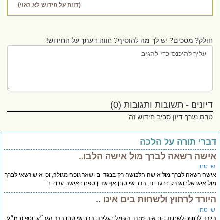
(דווח על חידוש לא ראוי)
חולק? מסכים? יש לך מה להוסיף? חווה דעתך על החידוש!
דיונים - תשובות ותגובות (0)
טרם נערך דיון סביב חידוש זה
ברי תורה על הלכה
ישה רשאה לברך מול אישה הלבו..
י טחן
שה רשאה לברך מול אישה הלבושה רק בבגד ים ושאר גופה מגולה, וכן איש רשאי לברך
ל איש שלבוש רק בבגד ים. הרב שי טחן אף שדין טפח באישה ערוה נ
יורד לרחוץ ולשחות בים אינו ..
י טחן
ורד לרחוץ ולשחות בים אינו מברך הגומל בעליתו. הרב שי טחן הנה הגר״ע יוסף (חזו״ע