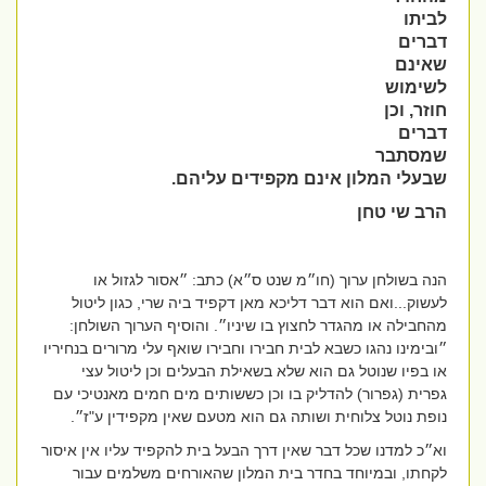
לביתו
דברים
שאינם
לשימוש
חוזר, וכן
דברים
שמסתבר
שבעלי המלון אינם מקפידים עליהם.
הרב שי טחן
הנה בשולחן ערוך (חו״מ שנט ס״א) כתב: ״אסור לגזול או
לעשוק...ואם הוא דבר דליכא מאן דקפיד ביה שרי, כגון ליטול
מהחבילה או מהגדר לחצוץ בו שיניו״. והוסיף הערוך השולחן:
״
ובימינו נהגו כשבא לבית חבירו וחבירו שואף עלי מרורים בנחיריו
או בפיו שנוטל גם הוא שלא בשאילת הבעלים וכן ליטול עצי
גפרית (גפרור) להדליק בו וכן כששותים מים חמים מאנטיכי עם
נופת נוטל צלוחית ושותה גם הוא מטעם שאין מקפידין ע"ז״.
וא״כ למדנו שכל דבר שאין דרך הבעל בית להקפיד עליו אין איסור
לקחתו, ובמיוחד בחדר בית המלון שהאורחים משלמים עבור