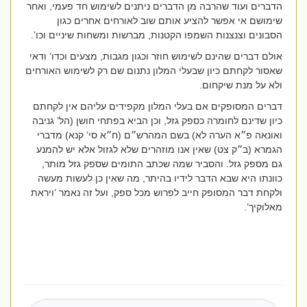
הדברים ועוד שהרבה מן הדברים ניתנים לשימוש חד פעמי, ואחר
שימושם אי אפשר להציע אותם שוב לאורחים אחרים כגון
הסבונים וצנצנות השמפו הקטנות, מברשות ומשחות שיניים וכו’.
אולם דברים שהינם לשימוש חוזר וכגון מגבות, מצעים וכדו’ ודאי
שאסור לקחתם כיון שבעלי המלון נתנום שם רק לשימוש האורחים
ולא על מנת שיקחום.
דברים המסופקים אם בעלי המלון מקפידים עליהם אין לקחתם
כיון שדינם לחומרה כספק גזל, וכן הביא בפתחי חושן (הל’ גניבה
ואונאה פ״א הערה לא) בשם המהרש״ם (ח״א סי’ קנא) מדברי
הגמרא (ב״ק צט) שאין אנו מוזהרים שלא לגזול אלא יש להמנע
גם מספק גזל. והסביר שמה שכתב התומים שספק גזל מותר,
כוונתו היא שבא הדבר לידיו בהיתר, מה שאין כן לעשות מעשה
ולקחת דבר המסופק חייב לפרוש מכל ספק, ועל זה נאמר ’ויראת
מאלוקיך’.