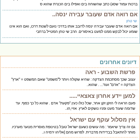
כות עמוד שסג) כתב שהשוחה בים ואפילו בים הכנרת שהוא ס
ם רואה אדם שעובר עבירה ינסה..
י טחן
 רואה אדם שעובר עבירה ינסה לדובב אותו בדרכי נועם לשנות דרכו, ואם הוא אינו
מע יכול לבקש ממנו למעט באיסורים. הרב שי טחן המטייל ברחבי
יונים אחרונים
פרשת השבוע - ראה
עצוב שכך מסתכמת הצדקה : שהיא שקולה ויותר ל"משפט" שאם המשפט = "ארץ"
הצדקה = "אדם" ועוד... . שהוא..
למען יידע אחרון צאצאיי.....
פעם הראה לי הזקן זקן אחר, שכל כולו כעין "פקעת" אדם . שהוא כל כך כפוף. עד
שדומה שעוד מעט ופניו נושקים לארץ. אזיי,הו..
אין מסלול עוקף עם ישראל
גם זה צריך שיאמר : מה עושים כשעם ישראל טובל בטינופת מוסרית מנוער מערכיו.
מותר להתאבל בבדידות מדברית. לפרוש מהם [אליהו ירמיה ו..