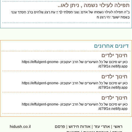
תפילה לעילוי נשמה , ניתן לאו..
ב"ה תפילה לעילוי נשמתו של אדם: וַאֲנִי תְפִלָּתִי לְךָ יְיָ עֵת רָצוֹן אֱלֹהִים בְּרֹב חַסְדֶּךָ עֲנֵנִי
בֶּאֱמֶת יִשְׁעֶךָ: יְהִי רָצון מ
דיונים אחרונים
חינוך ילדים
כאן יש סיכום של כל השיעורים של הרב יעקובזון https://effulgent-gnome-
d79f1e.netlify.app/
חינוך ילדים
כאן יש סיכום של כל השיעורים של הרב יעקובזון https://effulgent-gnome-
d79f1e.netlify.app/
חינוך ילדים
כאן יש סיכום של כל השיעורים של הרב יעקובזון https://effulgent-gnome-
d79f1e.netlify.app/
ראשי
|
אתרי עזר
|
אודות חידוש
|
פרסם
hidush.co.il