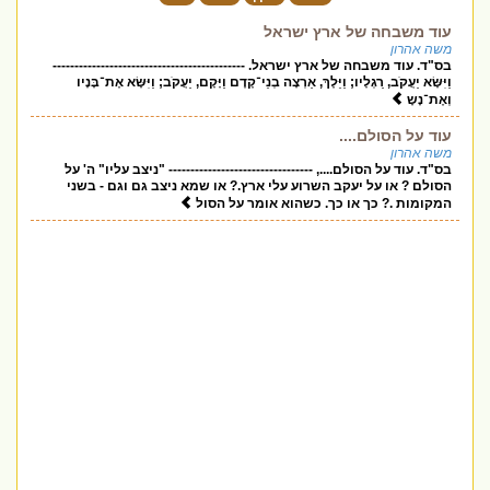
עוד משבחה של ארץ ישראל
משה אהרון
בס"ד. עוד משבחה של ארץ ישראל. --------------------------------------------
וַיִּשָּׂא יַעֲקֹב, רַגְלָיו; וַיֵּלֶךְ, אַרְצָה בְנֵי־קֶדֶם וַיָּקָם, יַעֲקֹב; וַיִּשָּׂא אֶת־בָּנָיו
וְאֶת־נָשָ
עוד על הסולם....
משה אהרון
בס"ד. עוד על הסולם...., --------------------------------- "ניצב עליו" ה' על
הסולם ? או על יעקב השרוע עלי ארץ.? או שמא ניצב גם וגם - בשני
המקומות .? כך או כך. כשהוא אומר על הסול