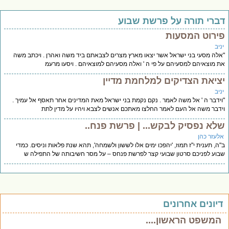
ברי תורה על פרשת שבוע
ירוט המסעות
יב
לה מסעי בני ישראל אשר יצאו מארץ מצרים לצבאתם ביד משה ואהרן . ויכתב משה
 מוצאיהם למסעיהם על פי ה ' ואלה מסעיהם למוצאיהם . ויסעו מרעמ
ציאת הצדיקים למלחמת מדיין
יב
ידבר ה ' אל משה לאמר . נקם נקמת בני ישראל מאת המדינים אחר תאסף אל עמיך .
דבר משה אל העם לאמר החלצו מאתכם אנשים לצבא ויהיו על מדין לתת
לא נפסיק לבקש... | פרשת פנח..
לעזר כהן
ה, תענית י"ז תמוז, 'יהפכו ימים אלו לששון ולשמחה', תהא שנת פלאות וניסים. כמדי
וע לפניכם סרטון שבועי קצר לפרשת פנחס – על מסר חשיבותה של התפילה ש
יונים אחרונים
המשפט הראשון....