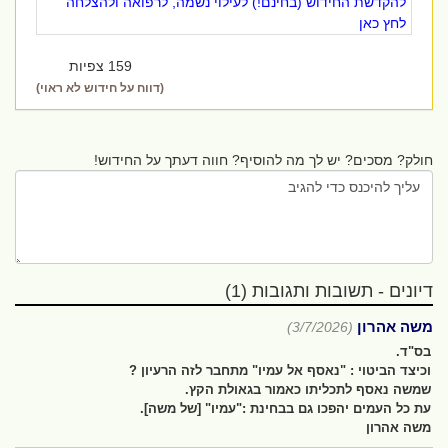
להקדשת החידוש (בחינם!) לעילוי נשמה, לרפואה ולהצלחה
לחץ כאן
159 צפיות
(דווח על חידוש לא ראוי)
חולק? מסכים? יש לך מה להוסיף? חווה דעתך על החידוש!
דיונים - תשובות ותגובות (1)
משה אהרון
(3/7/2026)
בס"ד.
וכיצד הביטוי : "נאסף אל עמיו" מתחבר לזה הרעיון ?
שמשה נאסף לתכליתו כאמור בגאולת הקץ.
עת כל העמים יהפכו גם בבחינת :"עמיו" [של משה].
משה אהרון