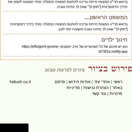
בראש תרי"ג המצוות הייתה צריכה להתנוס המצווה הכפולה: מחד המצווה לאמץ את
הדרך הדמוקרטית ["תתן לך" שאין לך נתינה טובה..
המשפט הראשון....
בראש תרי"ג המצוות הייתה צריכה להתנוס המצווה הכפולה: מחד בדרך דמוקרטית
["תתן לך" שאין לך נתינה טובה וחשובה יותר לעצ..
חינוך ילדים
כאן יש סיכום של כל השיעורים של הרב יעקובזון https://effulgent-gnome-
d79f1e.netlify.app/
ראשי
|
אתרי עזר
|
אודות חידוש
|
פרסם
hidush.co.il
באתר
|
הצהרת נגישות
|
מדיניות
פרטיות
|
צור קשר