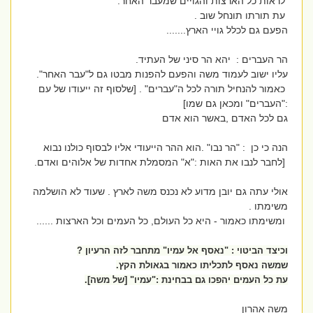
לראות כל הארצות והגויים שמעבר האחר.
עת תורתו תונחל שוב .
הפעם גם לכלל גויי הארץ.......
הר העברים : יהא הר סיני של העתיד.
עליו ישוב לעמוד משה והפעם להפנות מבטו גם ל"עבר האחר".
כאמור להנחיל תורה לכל ה"עברים" . [שלסוף זה ייעודו של עם
:"העברים" ומכאן גם שמו]
גם לכל האדם ,באשר הוא אדם
הנה כי כן : "הר נבו" .הוא ההר הייעודי אליו לבסוף כולנו נבוא
[לחבר לנבו את האות :"א" המסמלת אחדות של אלוהים ואדם.
אולי עתה גם יובן מדוע לא נכנס משה לארץ . שעוד לא הושלמה
משימתו .
ומשימתו כאמור - היא כל העולם, כל העמים וכל הארצות ......
וכיצד הביטוי : "נאסף אל עמיו" מתחבר לזה הרעיון ?
שמשה נאסף לתכליתו כאמור בגאולת הקץ.
עת כל העמים יהפכו גם בבחינת :"עמיו" [של משה].
משה אהרון