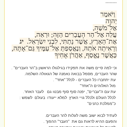
--------
וַיֹּאמֶר
יְהוָה
אֶל־מֹשֶׁה,
עֲלֵה אֶל־הַר הָעֲבָרִים הַזֶּה; וּרְאֵה,
אֶת־הָאָרֶץ, אֲשֶׁר נָתַתִּי, לִבְנֵי יִשְׂרָאֵל.
יג
וְרָאִיתָה אֹתָהּ, וְנֶאֱסַפְתָּ אֶל־עַמֶּיךָ גַּם־אָתָּה,
כַּאֲשֶׁר נֶאֱסַף, אַהֲרֹן אָחִיךָ
וכי למה סיים משה את תפקידו בגילגולו הראשון ב"הר העברים" .
שהר העברים, מסמל בבואה נאמנה של הגאולה השלמה.
עת יתחברו כל העברים - לכלל "אחד" .
מול האלוהים ה"אחד"
עת עם ה"עברים", יפנה סוף סוף מבטו גם לעבר האחר.
לכלל העולם ולכלל גויי הארץ למלא ייעודו בעולם לשמש :
כ"ממלכת כהנים"
לעתיד לבוא ישוב משה לעלות להר העברים.
והפעם ההיא לראות גם את "העבר" ההפוך .