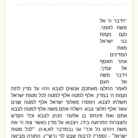
"
וידבר ה
'
אל
משה לאמר
.
נקם נקמת
בני ישראל
מאת
המדינים
אחר תאסף
אל עמיך
.
וידבר משה
אל העם
לאמר החלצו מאתכם אנשים לצבא ויהיו על מדין לתת
נקמת ה
'
במדין
.
אלף למטה אלף למטה לכל מטות ישראל
תשלחו לצבא
.
וימסרו מאלפי ישראל אלף למטה שנים
עשר אלף חלוצי צבא
.
וישלח אתם משה אלף למטה לצבא
אתם ואת פינחס בן אלעזר הכהן לצבא וכלי הקדש
וחצצרות התרועה בידו
.
ויצבאו על מדין כאשר צוה ה
'
את
משה ויהרגו כל זכר
"
וגו
' (
במדבר לא
,
א
-
ז
). '
"
לכל מטות
ישראל
" - (
ספרי
)
לרבות שבט לוי
' (
רש
"
י
).
התורה מביאה