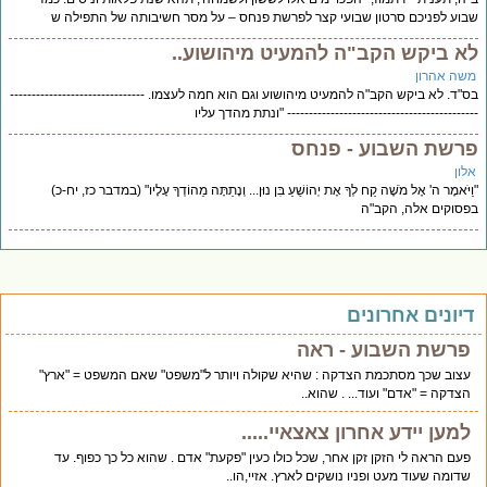
שבוע לפניכם סרטון שבועי קצר לפרשת פנחס – על מסר חשיבותה של התפילה ש
לא ביקש הקב"ה להמעיט מיהושוע..
משה אהרון
בס"ד. לא ביקש הקב"ה להמעיט מיהושוע וגם הוא חמה לעצמו. -------------------------------
-------------------------------------------- "ונתת מהדך עליו
פרשת השבוע - פנחס
אלון
"וַיֹּאמֶר ה' אֶל מֹשֶׁה קַח לְךָ אֶת יְהוֹשֻׁעַ בִּן נוּן... וְנָתַתָּה מֵהוֹדְךָ עָלָיו" (במדבר כז, יח-כ)
בפסוקים אלה, הקב"ה
דיונים אחרונים
פרשת השבוע - ראה
עצוב שכך מסתכמת הצדקה : שהיא שקולה ויותר ל"משפט" שאם המשפט = "ארץ"
הצדקה = "אדם" ועוד... . שהוא..
למען יידע אחרון צאצאיי.....
פעם הראה לי הזקן זקן אחר, שכל כולו כעין "פקעת" אדם . שהוא כל כך כפוף. עד
שדומה שעוד מעט ופניו נושקים לארץ. אזיי,הו..