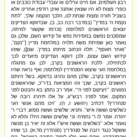
רבון העולמים
,
אם היינו ערלים או עובדי עבודת כוכבים או
כופרי מצות לא היו שונאין אותנו
!
ואינן רודפין אחרינו אלא
בשביל תורה ומצות שנתת לנו
,
הלכך הנקמה שלך
,
"
לתת
נקמת ה
'
במדין
"' (
במדבר רבה כב
,
ב
).
שבדווקא הצדיקים
יוצאים הראשונים למלחמה
(
וכרמז שקשור למיתה
,
שמסכנים נפשם במסירות נפש על קידוש השם
,
שלכן גם
נאמר כאן שמיתת משה תלויה במלחמת מדיין
['"
נקם
",
"
ואחר תאסף
",
תלה הכתוב מיתתו במדין
'.
שם
]),
שזהו
קידוש השם עצום
,
ולכן דווקא הצדיקים מיועדים לכך
לכתחילה
,
ללכת הראשונים בקרב
.
לכן גם מתגלה
במלחמת העי שיצאו הסנהדרין למלחמה
;
ואף נראה שהיו
הראשונים בקרב
,
שלכן מהם נהרגו בדווקא
,
בשל היותם
ראש
ונים בקרב
,
שכך זהו המציאות בדר
"
כ
,
שהראשונים
נפגעים
: '"
ויציקום לפני ה
'”.
אמר רב נחמן
:
בא וחבטם לפני
המקום
.
אמר לפניו
:
רבש
"
ע
,
על אלו תיהרג רובה של
סנהדרין
?
דכתיב
(
יהושע ז
,
ה
)
: "
ויכו מהם אנשי העי
כשלשים וששה איש
".
ותניא
:
שלשים וששה ממש
,
דברי ר
'
יהודה
.
אמר לו ר
'
נחמיה
:
וכי שלשים וששה היו
?!
והלא לא
נאמר אלא
: "
כשלשים וששה איש
"!
אלא זה יאיר בן מנשה
ששקול כנגד רובה של סנהדרין
' (
סנהדרין מד
,
א
).
כך שזהו
שהסנהדרין
,
שהם שיא גילוי לימוד התורה בישראל
,
הם