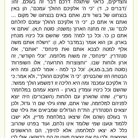
והצדיקים
,
כראוי שיתגלה דרכם דבר זה בעולם
.
זהו
:
'
(
דברים כ
,
ד
) "
כי ה
'
אלקיכם ההולך עמכם
",
הן באין
בנצחונו של בשר ודם
,
ואתם באים בנצחונו של מקום
…
ואתם אי אתם כן
. "
כי ה
'
אלקיכם ההולך עמכם
להלחם
לכם
"
וגו
',
זה מחנה הארון
' (
משנה
;
סוטה ח
,
א
).
'
ואתם אי
אתם כן כו
'.
וכל כך למה
?
מפני שהשם וכל כינויו מונחין
בארון
.
וכן הוא אומר
(
במדבר לא
,
ו
): "
וישלח אותם משה
אלף למטה לצבא אותם ואת פינחס
". "
אותם
",
אלו
סנהדרין
. "
פינחס
",
זה משוח מלחמה
. "
וכלי הקודש
",
זה
ארון ולוחות שבו
. "
וחצוצרות התרועה
",
אלו השופרות
'
(
סוטה מב
,
ב
-
מג
,
א
). '
וכל כך למה
-
אומר להם
,
ומה היא
הבטחה הזו שהבטיחן
: "
כי ה
'
אלקיכם ההולך
",
ולא אמר
:
כי
ה
'
אלקיכם עמכם
?
ומה היא הליכה זו דמשמע הולך ממש
?.
שהשם וכל כינויו עומדין בארון
-
היוצא עמהם במלחמה
'
(
רש
"
י
).
שזהו שהארון עם הלוחות
(
השבורים
)
היה יוצא
לפניהם למלחמה
,
שה
'
אתם
,
שזהו גילוי שם ה
'
גדול
,
ולכן
יוצאים הסנהדרין
,
הת
"
ח הגדולים שמביאים את גילוי שם
ה
'
בעולם
(
שהם אלו שיצאו במלחמת מדיין
,
ולא ישבו
ללמוד וטענו שמי שלומד אינו נלחם
,
ועוד בפרט שהרוב
כלל לא יצאו למלחמה
;
אלא להיפך
,
הם הראשונים
שיוצאים
,
ולכן גם אם יוצאים מעט זה הם בדווקא
).
אולי לכן