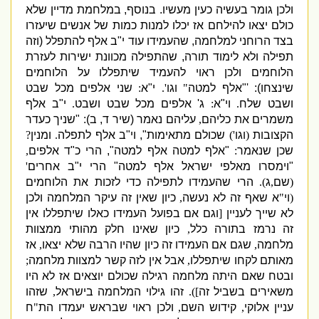
ולכן גומר בעשיה כעין מעשיו
.
בנוסף
,
במלחמת מדיין שלא
כולם יצאו להילחם אז יכלו למנות כמות של אנשים שיעזרו
בצד הרוחני למלחמה
,
שהעמידו עוד י
"
ב אלף להתפלל
(
וזה
תפילה ולא לימוד תורה
,
שהתפילה מכוונת ישירות לעזרת
הלוחמים ולכן ראוי להעמיד שיתפללו על הלוחמים
שינצחו
):
'"
אלף למטה
"
וגו
'.
י
"
א
:
שני אלפים מכל שבט
ושבט שלח
.
וי
"
א
:
ג
'
אלפים מכל שבט ושבט
.
י
"
ב אלף
משמרים את כליהם
,
עליהם נאמר
(
שיר ד
,
ב
)
: "
שניך כעדר
הקצובות
(
וגו
')
שכולם מתאימות
",
וי
"
ב אלף לתפלה
.
ומנין
?
שכן שנאמר
:
"
אלף למטה אלף למטה
",
הרי כ
"
ד אלפים
,
"
וימסרו מאלפי ישראל אלף למטה
"
הרי י
"
ב אחרים
'
(
שם
,
ג
).
הרי שהעמידו לתפילה כדי לזכות את הלוחמים
(
וי
"
א שאף זה לא נעשה
,
כיון שאין זה עיקר המלחמה ולכן
לא שייך לעניין
[
וגם אם בפועל העמידו כאלו שיתפללו אין
זה נרמז בתורה כלל
,
כיון שאינו חלק מהותי ממצוות
מלחמה
,
שגם אם העמידו זה כיון שהיו הרבה שלא יצאו
,
אז
מאותם לקחו שיתפללו
,
אבל אין לזה קשר למצוות מלחמה
;
ובטח שאם היתה מלחמה רגילה שכולם יוצאים אז לא היו
משאירים בשביל זה
]).
זהו גילוי המלחמה בישראל
,
שזהו
עניין אלוקי
,
קידוש השם
,
ולכן ראוי שבראש יעמדו הת
"
ח