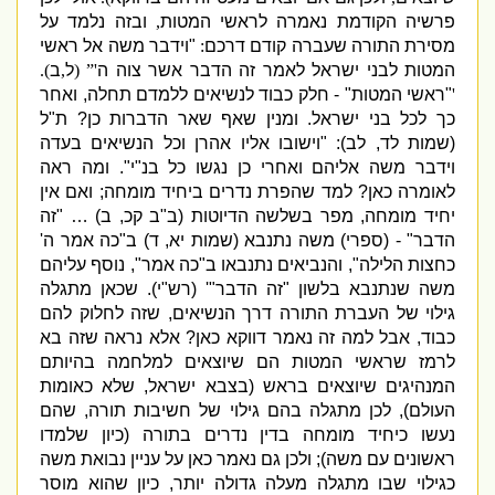
פרשיה הקודמת נאמרה לראשי המטות
,
ובזה נלמד על
מסירת התורה שעברה קודם דרכם
:
"
וידבר משה אל ראשי
המטות לבני ישראל לאמר זה הדבר אשר צוה ה
'” (
ל
,
ב
).
'
"
ראשי המטות
" -
חלק כבוד לנשיאים ללמדם תחלה
,
ואחר
כך לכל בני ישראל
.
ומנין שאף שאר הדברות כן
?
ת
"
ל
(
שמות לד
,
לב
): "
וישובו אליו אהרן וכל הנשיאים בעדה
וידבר משה אליהם ואחרי כן נגשו כל בנ
"
י
".
ומה ראה
לאומרה כאן
?
למד שהפרת נדרים ביחיד מומחה
;
ואם אין
יחיד מומחה
,
מפר בשלשה הדיוטות
(
ב
"
ב קכ
,
ב
) … "
זה
הדבר
" - (
ספרי
)
משה נתנבא
(
שמות יא
,
ד
)
ב
"
כה אמר ה
'
כחצות הלילה
",
והנביאים נתנבאו ב
"
כה אמר
",
נוסף עליהם
משה שנתנבא בלשון
"
זה הדבר
"' (
רש
"
י
).
שכאן מתגלה
גילוי של העברת התורה דרך הנשיאים
,
שזה לחלוק להם
כבוד
,
אבל למה זה נאמר דווקא כאן
?
אלא נראה שזה בא
לרמז שראשי המטות הם שיוצאים למלחמה בהיותם
המנהיגים שיוצאים בראש
(
בצבא ישראל
,
שלא כאומות
העולם
),
לכן מתגלה בהם גילוי של חשיבות תורה
,
שהם
נעשו כיחיד מומחה בדין נדרים בתורה
(
כיון שלמדו
ראשונים עם משה
);
ולכן גם נאמר כאן על עניין נבואת משה
כגילוי שבו מתגלה מעלה גדולה יותר
,
כיון שהוא מוסר