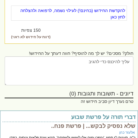
להקדשת החידוש (בחינם!) לעילוי נשמה, לרפואה ולהצלחה
לחץ כאן
150 צפיות
(דווח על חידוש לא ראוי)
חולק? מסכים? יש לך מה להוסיף? חווה דעתך על החידוש!
דיונים - תשובות ותגובות (0)
טרם נערך דיון סביב חידוש זה
דברי תורה על פרשת שבוע
שלא נפסיק לבקש... | פרשת פנח..
אלעזר כהן
ב"ה, תענית י"ז תמוז, 'יהפכו ימים אלו לששון ולשמחה', תהא שנת פלאות וניסים. כמדי