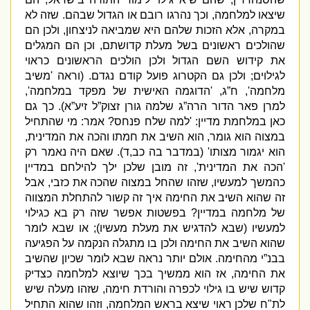
שיצאו למלחמה
,
וכך נהרגו רובם או הגדול שבהם
.
שזה לא
במקרה
,
אלא הזכות שלהם היא שמביאה לניצחון
,
ולכן הם
שהולכים ראשונים בשל מעלת קדושתם
,
וכן הם המגלים
את קידוש השם הגדול ולכן הולכים הראשונים כראוי
לגילוים
;
ולכן גם הקטרוג פועל קודם נגדם
. (
וראה
'
משיב
מלחמה
',
ח”ג
, '
הדוגמה האישית של מפקד במלחמה
',
למרן פאר הדור הרה”ג שלמה גורן זצוק”ל זיע”א
).
כך גם
כאן במלחמת מדיין
: '
למה שלח פנחס
?
אמר
:
מי שהתחיל
במצוה הוא גומר
,
הוא השיב את חמתו והכה את המדינית
,
הוא יגמור מצותו
' (
במדבר בה כב
,
ד
).
שאם היה נאמר רק
'
הכה את המדינית
',
זה מובן שלכן ילך להילחם במדיין
כהמשך למעשיו
,
שזהו שהחל במצוה שהכה את כזבי
,
אבל
זה שהוא השיב את החימה איך זה קשור להתחלת המצווה
של מלחמה במדיין
?
בפשטות אפשר שזה רק בא כגילוי
למעשיו
(
שבא להדגיש את מעלת מעשיו
);
או שבא לומר
שהוא השיב את החימה ולכן בו מתגלה הנקמה על הפגיעה
בבנ”י מהחימה
.
אולם יותר נראה שבא לומר שכיון שהשיב
את החימה
,
אז הוא ממשיך בכך שיוצא למלחמה כצדיק
קדוש שיש בו גילוי לכפרה והורדת חימה
,
שזהו מעלה שיש
לת
"
ח שלכן ראוי שיצא בראש המלחמה
,
וזהו שהוא התחיל