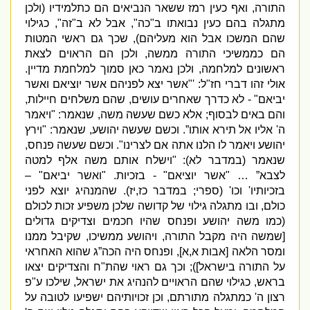
התורה
,
ואף כעין רמז ששאר הנביאים הם כתלמידיו
(
ולכן
מתגלה בהם כעין נבואתו ב
"
כה
",
אבל לא ב
"
זה
",
כגילוי
שהם המשכו אבל הוא מעליהם
),
שכך גם ראש
י המטות
הם כממשיכי התורה ממשה
,
ולכן הם הראוים לצאת
ראשונים למלחמה
,
ולכן נאמר כאן סמוך למלחמת מדיין
.
אולי זהו דברי חז
"
ל
: '"
אשר יצא לפניהם אשר יוציאם ואשר
יביאם
" -
לא כדרך שאחרים עושים
,
שהם משלחים חיילות
,
והם באים לבסוף
;
אלא כשם שעשה משה
,
שנאמר
: "
ויאמר
ה
'
אליו אל תירא אותו”
.
וכשם שעשה יהושע
,
שנאמר
: "
וירץ
יהושע ויאמר לו הלנו אתה אם לצרינו
".
וכשם שעשה פנחס
,
שנאמר
(
במדבר לא
): "
וישלח אותם משה אלף למטה
לצבא” …
"
אשר יוציאם
" -
בזכיות
. "
ואשר יביאם
" –
בזכיותיו
'
וכו
' (
ספרי
;
במדבר כז
,
יז
).
שהמנהיג יוצא לפני
כולם
,
ובו מתגלה גילוי של קדושה שלכן משפיע זכות לכולם
(
כמו משה יהושע ופנחס שהיו חכמים וצדיקים גדולים
[
שמשה היה מקבל התורה
,
ויהושע ממשיכו
,
שקיבל ממנו
ומסר הלאה
[
אבות א
,
א
],
ופנחס היה הכה”ג שהוא האחראי
על התורה בישראל
]);
וכך גם ראוי שהת
"
ח והצדיקים יצאו
בראש
,
כגילוי שהם הראויים להנהיג את ישראל
,
שילכו ע
"
פ
רצון ה
'
כמתגלה מתורתם
,
וכן זכויותיהם ישפיעו לטובה על