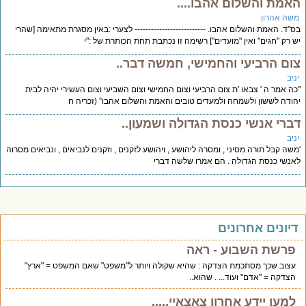
אמת והשלום אהבו....
שה אהרון
"ד. האמת והשלום אהבו. -------------------------- לצערי :באין מסגרת מתאימה [שהרי
 רק "חגים" ואין "מועדים"] רשימה זו נכתבת תחת הכותרת של :"י
ום הרביעי והחמישי, חמשה דבר..
יב
ה אמר ה ' צבאו 'ת צום הרביעי וצום החמישי וצום השביעי וצום העשירי יהיה לבית
ודה לששון ולשמחה ולמעדים טובים והאמת והשלום אהבו” (זכריה ח
ברי אנשי כנסת הגדולה ושמעון..
יב
שה קבל תורה מסיני , ומסרה ליהושע , ויהושע לזקנים , וזקנים לנביאים , ונביאים מסרוה
נשי כנסת הגדולה . הם אמרו שלשה דברי
יונים אחרונים
פרשת השבוע - ראה
עצוב שכך מסתכמת הצדקה : שהיא שקולה ויותר ל"משפט" שאם המשפט = "ארץ"
הצדקה = "אדם" ועוד... . שהוא..
למען יידע אחרון צאצאיי.....