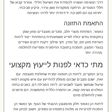
דרכי הנשימה ועשויה להפחית את השיעול הלילי. אוורור קבוע של
חללי המגורים, הרחקה ממקורות עשן וגירוי, וניקיון סביבתי,
יתרמו גם הם לסביבה ידידותית יותר לדרכי הנשימה.
התאמת התזונה
כאמור, הפחתת מוצרי חלב, סוכרים מעובדים ומזון שמן
בתקופות גודש יכולה לסייע משמעותית בהפחתת ייצור ליחות.
העדפת מזון חם, קל ומזין, תוך שילוב ירקות ירוקים עשירים
בנוגדי חמצון, תומכת בתגובה החיסונית ומסייעת להחלמה
מהירה יותר.
מתי כדאי לפנות לייעוץ מקצועי
ברוב המקרים, ליחות הן תופעה זמנית שחולפת מעצמה. עם
זאת, ישנם מצבים שבהם מומלץ להתייעץ עם איש מקצוע רפואי.
שיעול שנמשך מעבר לשבועיים, ליחה המכילה דם, כאבים בחזה
המלווים נשימה קשה, או החמרה כללית מתמשכת, הם סימנים
שאין להתעלם מהם.
ליחות הן כאמור חלק מהמנגנון ההגנתי של הגוף, אך כאשר הן
הופכות לכרוניות או מלוות בתסמינים נוספים, חשוב לבחון את