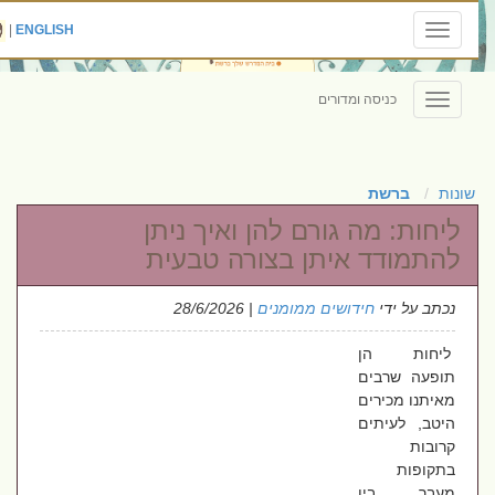
|
ENGLISH
Toggle
navigation
כניסה ומדורים
Toggle
navigation
שונות
ברשת
ליחות: מה גורם להן ואיך ניתן
להתמודד איתן בצורה טבעית
נכתב על ידי
חידושים ממומנים
| 28/6/2026
ליחות הן
תופעה שרבים
מאיתנו מכירים
היטב, לעיתים
קרובות
בתקופות
מעבר בין