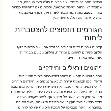
הבעיה מתחילה כאשר ייצור הליחות עולה מעל הנורמה, מה
שמוביל לאי נוחות, שיעול מתמשך, ולעיתים גם לתחושת כבדות
בחזה. במצב כזה, הגוף מנסה לפנות את העודף באמצעות
שיעול, שגם הוא רפלקס חיוני ומגן.
הגורמים הנפוצים להצטברות
ליחות
קיימים גורמים רבים שיכולים להגביר את ייצור הליחות בגוף.
חלקם קשורים לזיהומים ומחלות, וחלקם נובעים מבחירות
יומיומיות באורח החיים.
זיהומים ויראליים וחיידקיים
אחד הגורמים הנפוצים ביותר להצטברות ליחות הוא זיהום
ויראלי, כמו הצטננות שגרתית. כאשר נגיפים או חיידקים חודרים
לדרכי הנשימה, הגוף מגביר את הפרשת הליחה כחלק מהתגובה
החיסונית. בשלב זה, הצבע והמרקם של הליחה יכולים להשתנות,
מה שמספק מידע חשוב על מצב הגוף. ליחה שקופה מעידה
בדרך כלל על מצב תקין או על תחילת הצטננות, בעוד שליחה
צהובה או ירוקה מצביעה על תגובה חיסונית פעילה לזיהום.