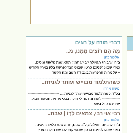
דברי תורה על חגים
מָה הֵם רוֹצִים מִמֶּנּוּ, מ..
אלעזר כהן
ב"ה, ערב חג הגאולה י"ב י"ג תמוז, תהא שנת פלאות וניסים.
כמדי שבוע לפניכם סרטון שבועי קצר לפרשת בלק בארץ הקודש
– על מהות ההפרעות בעבודת השם ומה הקשר
כשהתלמוד מבוייש ועותר לגניזת..
משה אהרון
בס"ד. כשהתלמוד מבוייש ועותר לגניזתו.... --------------------------
--------------- לאחרונה סח לי הזקן . בבכי מר את הסיפור הבא :
יש רעש גדול בשמ
רבי אוי רבי, צמאים לך! | שבת..
אלעזר כהן
ב"ה, ערב יום ההילולא, ל"ב שנים, תהא שנת פלאות וניסים .
כמדי שבוע לפניכם סרטון שבועי קצר לפרשת חוקת בארץ