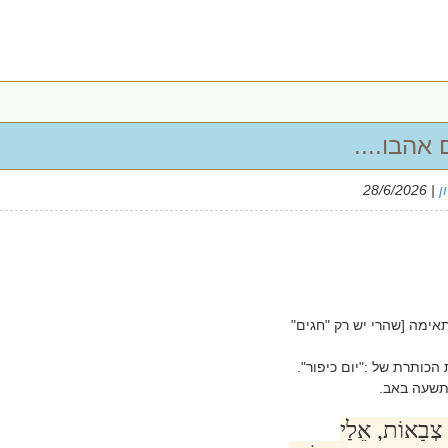
אהבו....
ן
| 28/6/2026
אימה [שהרי יש רק "חגים"
כותרת של :"יום כיפור".
תשעה באב.
 צְבָאוֹת, אֵלַי