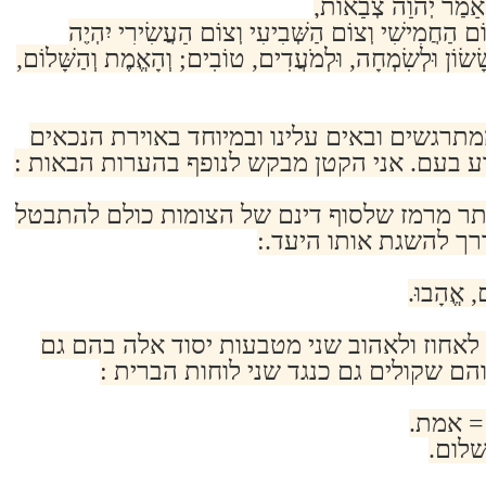
ָמַר יְהוָה צְבָאוֹת,
ם הַחֲמִישִׁי וְצוֹם הַשְּׁבִיעִי וְצוֹם הָעֲשִׂירִי יִהְיֶה
שׂוֹן וּלְשִׂמְחָה, וּלְמֹעֲדִים, טוֹבִים; וְהָאֱמֶת וְהַשָּׁלוֹם,
מתרגשים ובאים עלינו ובמיוחד באוירת הנכאים
וע בעם. אני הקטן מבקש לנופף בהערות הבאות :
ותר מרמז שלסוף דינם של הצומות כולם להתבטל
רך להשגת אותו היעד.:
ם, אֱהָבוּ.
לאחוז ולאהוב שני מטבעות יסוד אלה בהם גם
הם שקולים גם כנגד שני לוחות הברית :
= אמת.
לום.