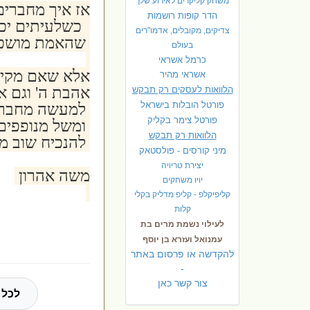
משחק קליקרים לאירוע שלך
אז איך מחברים 
הדר קופות רושמות
כשלעיתים יכול
צדיקים, מקובלים, אדמו"רים
שהאמת מושכת ל
בעולם
כרמל אשראי
אלא שאם מקיימ
אשראי מהיר
אהבת ה' וגם א
הלוואות לעסקים רק תבקש
פורטל הובלות בישראל
למעשה מחברים
פ
ורטל צימר בקליק
ומשל מנופפים 
הלוואות רק תבקש
להנכיח שוב מע
מיני קורסים - פולסטאק
יצירת טריויה
משה אהרון
יויו משחקים
קליפיקלפ - קליפ מדליק בקלי
קלות
לעילוי נשמת מרים בת
עמנואל ועזרא בן יוסף
להקדשה או פרסום באתר
-
צור קשר כאן
לכל 