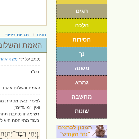
חגים
הלכה
חגים
חג יום כיפור
חסידות
האמת והשלום 
נך
נכתב על ידי
משה אהרו
משנה
בס"ד.
גמרא
האמת והשלום אהבו.
--------------------------
מחשבה
לצערי :באין מסגרת מת
ואין "מועדים"]
שונות
רשימה זו נכתבת תחת ה
בעוד מתייחסת היא ל
וַיְהִי דְּבַר־יְהוָה