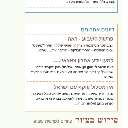
הקודש ולג' תמוז – על מהותו של רב
דיונים אחרונים
פרשת השבוע - ראה
עצוב שכך מסתכמת הצדקה : שהיא שקולה ויותר ל"משפט"
שאם המשפט = "ארץ" הצדקה = "אדם" ועוד... . שהוא..
למען יידע אחרון צאצאיי.....
פעם הראה לי הזקן זקן אחר, שכל כולו כעין "פקעת" אדם .
שהוא כל כך כפוף. עד שדומה שעוד מעט ופניו נושקים לארץ.
אזיי,הו..
אין מסלול עוקף עם ישראל
גם זה צריך שיאמר : מה עושים כשעם ישראל טובל בטינופת
מוסרית מנוער מערכיו. מותר להתאבל בבדידות מדברית.
לפרוש מהם [אליהו ירמיה ו..