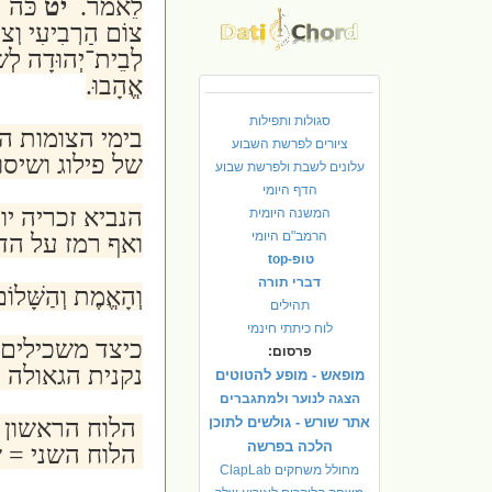
לֵאמֹר.
יט
כֹּה־א
צוֹם הָרְבִיעִי וְצוֹ
לְבֵית־יְהוּדָה לְשָׂ
אֱהָבוּ.
סגולות ותפילות
בימי הצומות ה
ציורים לפרשת השבוע
של פילוג ושיס
עלונים לשבת ולפרשת שבוע
הדף היומי
הנביא זכריה י
המשנה היומית
הרמב"ם היומי
ואף רמז על הד
טופ-top
דברי תורה
וְהָאֱמֶת וְהַשָּׁלוֹ
תהילים
לוח כיתתי חינמי
כיצד משכילים 
פרסום:
נקנית הגאולה ו
מופאש - מופע להטוטים
הצגה לנוער ולמתגברים
אתר שורש - גולשים לתוכן
הלוח
הראשון 
הלכה בפרשה
הלוח השני = ש
מחולל משחקים ClapLab