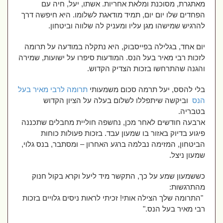
מאתגרת, מסוכנת ומלאת אחריות. אשתו, יעל, חיה עם
הפחדים שלו יום יום, תמיד מודאגת לשלומו. היא חיפשה דרך
להרגיש שמישהו מגן עליו ומעניק לה שלווה וביטחון
.
יום אחד, בגלילה בפייסבוק, היא נתקלה במודעה על תרומה
לזכות רבי מאיר בעל הנס. המודעות סיפרו על ישועות, שמירה
והגנה שהתרחשו בזכות הצדיק הקדוש
.
בלי להסס, יעל תרמה סכום משמעותי
תרומה לרבי מאיר בעל
הנס
וביקשה שיתפללו לשלום בעלה על הציון הקדוש
בטבריה
.
ארבעה חודשים לאחר מכן, נחשפה חוליית מחבלים שתכננה
פיגוע בדיוק באזור בו שמעון עבד. בזכות פעולות כוחות
הביטחון, המזימה נבלמה ברגע האחרון – ומסתבר, בנס גלוי,
שמעון ניצל
.
כששמעון שמע על כך, התקשר מיד ליעל וקרא בקול חנוק
מהתרגשות
:
"
התרומה שלך הצילה אותי! זכיתי לראות ניסים גלויים בזכות
רבי מאיר בעל הנס
."