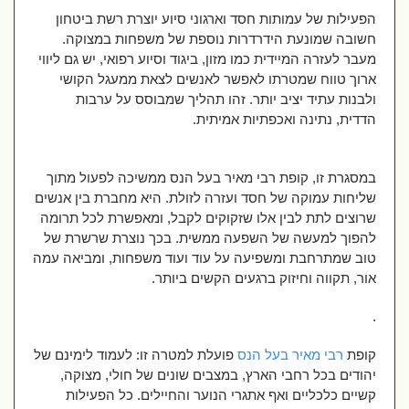
הפעילות של עמותות חסד וארגוני סיוע יוצרת רשת ביטחון
חשובה שמונעת הידרדרות נוספת של משפחות במצוקה.
מעבר לעזרה המיידית כמו מזון, ביגוד וסיוע רפואי, יש גם ליווי
ארוך טווח שמטרתו לאפשר לאנשים לצאת ממעגל הקושי
ולבנות עתיד יציב יותר. זהו תהליך שמבוסס על ערבות
הדדית, נתינה ואכפתיות אמיתית
.
במסגרת זו, קופת רבי מאיר בעל הנס ממשיכה לפעול מתוך
שליחות עמוקה של חסד ועזרה לזולת. היא מחברת בין אנשים
שרוצים לתת לבין אלו שזקוקים לקבל, ומאפשרת לכל תרומה
להפוך למעשה של השפעה ממשית. בכך נוצרת שרשרת של
טוב שמתרחבת ומשפיעה על עוד ועוד משפחות, ומביאה עמה
אור, תקווה וחיזוק ברגעים הקשים ביותר
.
.
קופת
רבי מאיר בעל הנס
פועלת למטרה זו: לעמוד לימינם של
יהודים בכל רחבי הארץ, במצבים שונים של חולי, מצוקה,
קשיים כלכליים ואף אתגרי הנוער והחיילים. כל הפעילות