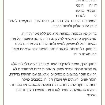
רבות בישראל.
דו״ח העוני
השנתי מראה
כי למרות
המאמצים הרבים של המדינה, רבים עדיין מתקשים להניח
אוכל על השולחן ולחיות בכבוד
.
בדיוק כאן נכנסות עמותות וארגונים ללא מטרות רווח,
שמעניקים סיוע אמיתי לנזקקים. דרך תרומה פשוטה, כל אחד
מאיתנו יכול להשפיע, לסייע ולתת לחיים של אחרים שקט
וביטחון. כל תרומה, גם אם קטנה, מגיעה למי שבאמת זקוק
לה ומשנה חיים
בנוסף לכך, חשוב להבין כי העוני אינו רק בעיה כלכלית אלא
גם אתגר חברתי ורגשי עמוק. משפחות רבות מתמודדות לא
רק עם חוסר במשאבים בסיסיים, אלא גם עם תחושת בדידות,
חוסר אונים ולעיתים אף אובדן תקווה. במצבים כאלה,
התמיכה הקהילתית והחברתית הופכת למשמעותית במיוחד,
והיא זו שמסוגלת להחזיר לאדם את תחושת הערך והכבוד
העצמי
.