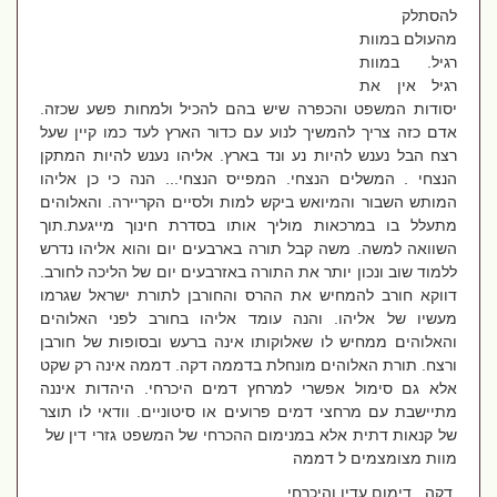
להסתלק
מהעולם במוות
רגיל. במוות
רגיל אין את
יסודות המשפט והכפרה שיש בהם להכיל ולמחות פשע שכזה.
אדם כזה צריך להמשיך לנוע עם כדור הארץ לעד כמו קיין שעל
רצח הבל נענש להיות נע ונד בארץ. אליהו נענש להיות המתקן
הנצחי . המשלים הנצחי. המפייס הנצחי... הנה כי כן אליהו
המותש השבור והמיואש ביקש למות ולסיים הקריירה. והאלוהים
מתעלל בו במרכאות מוליך אותו בסדרת חינוך מייגעת.תוך
השוואה למשה. משה קבל תורה בארבעים יום והוא אליהו נדרש
ללמוד שוב ונכון יותר את התורה באזרבעים יום של הליכה לחורב.
דווקא חורב להמחיש את ההרס והחורבן לתורת ישראל שגרמו
מעשיו של אליהו. והנה עומד אליהו בחורב לפני האלוהים
והאלוהים ממחיש לו שאלוקותו אינה ברעש ובסופות של חורבן
ורצח. תורת האלוהים מונחלת בדממה דקה. דממה אינה רק שקט
אלא גם סימול אפשרי למרחץ דמים היכרחי. היהדות איננה
מתיישבת עם מרחצי דמים פרועים או סיטוניים. וודאי לו תוצר
של קנאות דתית אלא במנימום ההכרחי של המשפט גזרי דין של
מוות מצומצמים ל דממה
דקה. .דימום עדין והיכרחי.