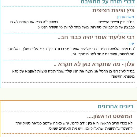
ברי תורה על מחשבה
יץ וציצת הציצית
שה אהרון
"ד. ציץ וציצת הציצית. ------------------------------- כשהקב"ה ברא את האדם לש בו
בצק של מורכבויות וסתירות. משל מחד להיות עץ השדה הנטוע
בי אליעזר אומר יהיה כבוד חב..
יב
ם אמרו שלשה דברים . רבי אליעזר אומר : יהי כבוד חברך חביב עליך כשלך , ואל תהי
ח לכעוס , ושוב יום אחד לפני מיתתך . וה
לון - מה שתקרא כאן לא תקרא ..
"ד לע"נ רוני בן מרסל אֲנִי רוֹצֶה אֶת הַנִּין שֶׁלְּךָ שׁוֹמֵר תּוֹרָה וּמִצְווֹת לְאָקָמָא שְׁכִינְתָא
עַפְרָא התשפ"ו
יונים אחרונים
המשפט הראשון....
לא בכדי הריב הראשון הוא בין : "דם לדם". שיש כאלה שדמם כנראה סמוק יותר
להשפך על תקומת ישראל וקיומו . ויש את האחרים שמוס..