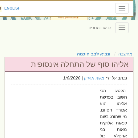
|
ENGLISH
Toggle
navigation
כניסה ומדורים
Toggle
navigation
מחשבה
ונביא לבב חוכמה
אליהו סוף של התחלה אינסופית
נכתב על ידי
משה אהרון
| 1/6/2026
הקטע הכי
חשוב בפרשת
אליהו. הוא
אכורד הסיום.
מי שהורג בשם
קנאות אלוקית
מאות בני
אדםלא יכול