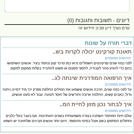
דיונים - תשובות ותגובות (0)
טרם נערך דיון סביב חידוש זה
ברי תורה על שונות
אונת קורקינט יכולה לקרות בש..
ידושים ממומנים
ני כמה שנים קורקינטים חשמליים נראו כמו טרנד קטן ונחמד בעיר. אנשים השתמשו
ם כדי להגיע מהר לעבודה, לחסוך פקקים או פשוט להתנייד בקלות ממקום למקום.
יך הרפואה המודרנית שינתה לג..
ידושים ממומנים
 לפני כמה שנים, הרבה אנשים ששמעו את המילים החלפת מפרק ירך מיד דמיינו ניתוח
ול, כאבים קשים, החלמה ארוכה וחודשים של חוסר תנועה. עבור לא מעט אנשים,
יך לבחור נכון מזון לחיית המ..
ידושים ממומנים
לם חיות המחמד השתנה בצורה משמעותית בשנים האחרונות. אם בעבר בעלי כלבים
תולים הסתפקו בשק אוכל בסיסי מהסופר, היום יותר אנשים מבינים שלתזונה יש השפע