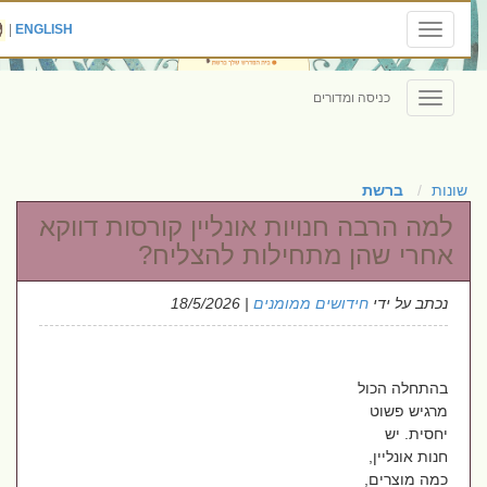
|
ENGLISH
Toggle
navigation
כניסה ומדורים
Toggle
navigation
שונות
ברשת
למה הרבה חנויות אונליין קורסות דווקא
אחרי שהן מתחילות להצליח?
נכתב על ידי
חידושים ממומנים
| 18/5/2026
בהתחלה הכול
מרגיש פשוט
יחסית. יש
חנות אונליין,
כמה מוצרים,