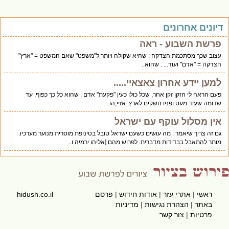
יונים אחרונים
פרשת השבוע - ראה
עצוב שכך מסתכמת הצדקה : שהיא שקולה ויותר ל"משפט" שאם המשפט = "ארץ"
הצדקה = "אדם" ועוד... . שהוא..
למען יידע אחרון צאצאיי.....
פעם הראה לי הזקן זקן אחר, שכל כולו כעין "פקעת" אדם . שהוא כל כך כפוף. עד
שדומה שעוד מעט ופניו נושקים לארץ. אזיי,הו..
אין מסלול עוקף עם ישראל
גם זה צריך שיאמר : מה עושים כשעם ישראל טובל בטינופת מוסרית מנוער מערכיו.
מותר להתאבל בבדידות מדברית. לפרוש מהם [אליהו ירמיה ו..
ראשי
|
אתרי עזר
|
אודות חידוש
|
פרסם
hidush.co.il
באתר
|
הצהרת נגישות
|
מדיניות
פרטיות
|
צור קשר