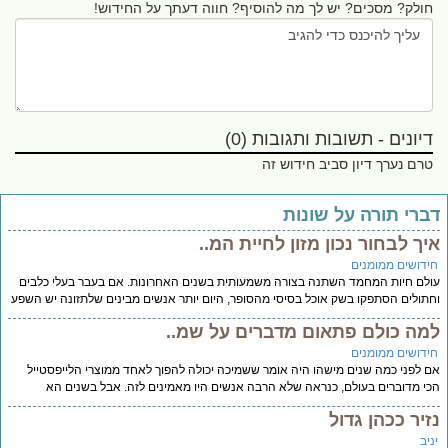
חולק? מסכים? יש לך מה להוסיף? חווה דעתך על החידוש!
דיונים - תשובות ותגובות (0)
טרם נערך דיון סביב חידוש זה
ברי תורה על שונות
יך לבחור נכון מזון לחיית המ..
ידושים ממומנים
לם חיות המחמד השתנה בצורה משמעותית בשנים האחרונות. אם בעבר בעלי כלבים
תולים הסתפקו בשק אוכל בסיסי מהסופר, היום יותר אנשים מבינים שלתזונה יש השפע
מה כולם פתאום מדברים על שמ..
ידושים ממומנים
 לפני כמה שנים מישהו היה אומר ששמיכה יכולה להפוך לאחד ממוצרי הלייפסטייל
י מדוברים בעולם, כנראה שלא הרבה אנשים היו מאמינים לזה. אבל בשנים הא
זיר ככהן גדול
יב