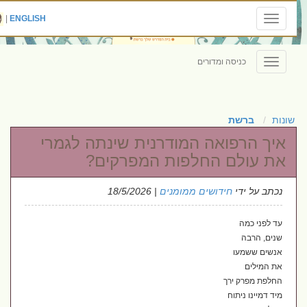
|
ENGLISH
Toggle
navigation
כניסה ומדורים
Toggle
navigation
שונות
ברשת
איך הרפואה המודרנית שינתה לגמרי
את עולם החלפות המפרקים?
נכתב על ידי
חידושים ממומנים
| 18/5/2026
עד לפני כמה
שנים, הרבה
אנשים ששמעו
את המילים
החלפת מפרק ירך
מיד דמיינו ניתוח