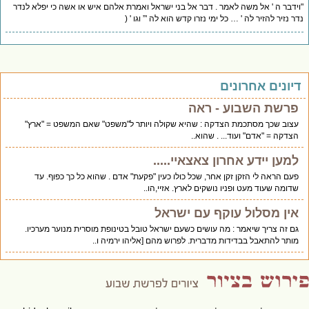
ידבר ה ' אל משה לאמר . דבר אל בני ישראל ואמרת אלהם איש או אשה כי יפלא לנדר
ר נזיר להזיר לה ' … כל ימי נזרו קדש הוא לה '” וגו ' (
יונים אחרונים
פרשת השבוע - ראה
עצוב שכך מסתכמת הצדקה : שהיא שקולה ויותר ל"משפט" שאם המשפט = "ארץ"
הצדקה = "אדם" ועוד... . שהוא..
למען יידע אחרון צאצאיי.....
פעם הראה לי הזקן זקן אחר, שכל כולו כעין "פקעת" אדם . שהוא כל כך כפוף. עד
שדומה שעוד מעט ופניו נושקים לארץ. אזיי,הו..
אין מסלול עוקף עם ישראל
גם זה צריך שיאמר : מה עושים כשעם ישראל טובל בטינופת מוסרית מנוער מערכיו.
מותר להתאבל בבדידות מדברית. לפרוש מהם [אליהו ירמיה ו..