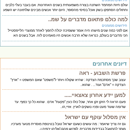
ידושים ממומנים
לם חיות המחמד השתנה בצורה משמעותית בשנים האחרונות. אם בעבר בעלי כלבים
תולים הסתפקו בשק אוכל בסיסי מהסופר, היום יותר אנשים מבינים שלתזונה יש השפע
מה כולם פתאום מדברים על שמ..
ידושים ממומנים
 לפני כמה שנים מישהו היה אומר ששמיכה יכולה להפוך לאחד ממוצרי הלייפסטייל
י מדוברים בעולם, כנראה שלא הרבה אנשים היו מאמינים לזה. אבל בשנים הא
יונים אחרונים
פרשת השבוע - ראה
עצוב שכך מסתכמת הצדקה : שהיא שקולה ויותר ל"משפט" שאם המשפט = "ארץ"
הצדקה = "אדם" ועוד... . שהוא..
למען יידע אחרון צאצאיי.....
פעם הראה לי הזקן זקן אחר, שכל כולו כעין "פקעת" אדם . שהוא כל כך כפוף. עד
שדומה שעוד מעט ופניו נושקים לארץ. אזיי,הו..
אין מסלול עוקף עם ישראל
גם זה צריך שיאמר : מה עושים כשעם ישראל טובל בטינופת מוסרית מנוער מערכיו.
מותר להתאבל בבדידות מדברית. לפרוש מהם [אליהו ירמיה ו..