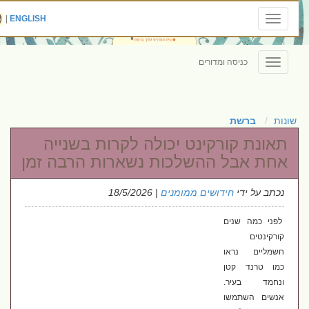
|
ENGLISH
Toggle
navigation
כניסה ומדורים
Toggle
navigation
שונות
ברשת
תאונת קורקינט יכולה לקרות בשנייה
אחת אבל ההשלכות נשארות הרבה זמן
נכתב על ידי
חידושים ממומנים
| 18/5/2026
לפני כמה שנים
קורקינטים
חשמליים נראו
כמו טרנד קטן
ונחמד בעיר.
אנשים השתמשו