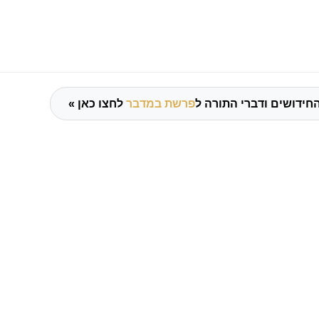
חידושים ודברי התורה ל
פרשת במדבר
לחצו כאן »