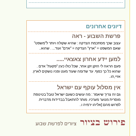
דיונים אחרונים
פרשת השבוע - ראה
עצוב שכך מסתכמת הצדקה : שהיא שקולה ויותר ל"משפט"
שאם המשפט = "ארץ" הצדקה = "אדם" ועוד... . שהוא..
למען יידע אחרון צאצאיי.....
פעם הראה לי הזקן זקן אחר, שכל כולו כעין "פקעת" אדם .
שהוא כל כך כפוף. עד שדומה שעוד מעט ופניו נושקים לארץ.
אזיי,הו..
אין מסלול עוקף עם ישראל
גם זה צריך שיאמר : מה עושים כשעם ישראל טובל בטינופת
מוסרית מנוער מערכיו. מותר להתאבל בבדידות מדברית.
לפרוש מהם [אליהו ירמיה ו..