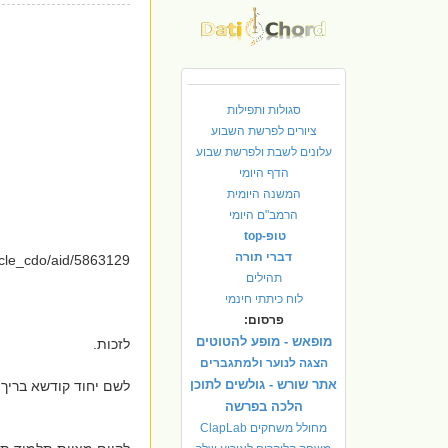
סגולות ותפילות
ציורים לפרשת השבוע
עלונים לשבת ולפרשת שבוע
הדף היומי
המשנה היומית
הרמב"ם היומי
טופ-top
דברי תורה
ticle_cdo/aid/5863129
תהילים
לוח כיתתי חינמי
פרסום:
מופאש - מופע להטוטים
לזכות.
הצגה לנוער ולמתגברים
אתר שורש - גולשים לתוכן
לשם יחוד קודשא בריך 
הלכה בפרשה
מחולל משחקים ClapLab