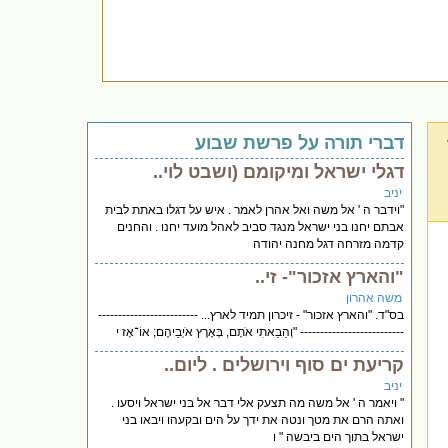
דברי תורה על פרשת שבוע
דגלי ישראל ומיקומם (ושבט לוי..
יניב
"וידבר ה ' אל משה ואל אהרן לאמר . איש על דגלו באתת לבית
אבתם יחנו בני ישראל מנגד סביב לאהל מועד יחנו . והחנים
קדמה מזרחה דגל מחנה יהודה
"והארץ אזכור"- זי..
משה אהרון
בס"ד. "והארץ אזכור" - זיכרון תמיד לארץ... -------------------------
-------------------------- "וְהֵבֵאתִי אֹתָם, בְּאֶרֶץ אֹיְבֵיהֶם; אוֹ־אָז י
קריעת ים סוף וירושלים . ליום..
יניב
" ויאמר ה ' אל משה מה תצעק אלי דבר אל בני ישראל ויסעו .
ואתה הרם את מטך ונטה את ידך על הים ובקעהו ויבאו בני
ישראל בתוך הים ביבשה " ו