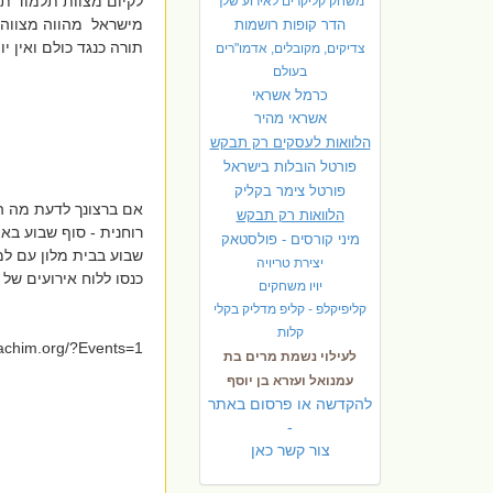
לקיום מצוות תלמוד תו
משחק קליקרים לאירוע שלך
מישראל מהווה מצווה ב
הדר קופות רושמות
תורה כנגד כולם ואין 
צדיקים, מקובלים, אדמו"רים
בעולם
כרמל אשראי
אשראי מהיר
הלוואות לעסקים רק תבקש
פורטל הובלות בישראל
פ
ורטל צימר בקליק
אם ברצונך לדעת מה הי
הלוואות רק תבקש
רוחנית - סוף שבוע בא
מיני קורסים - פולסטאק
שבוע בבית מלון עם למ
יצירת טריויה
כנסו ללוח אירועים של 
יויו משחקים
קליפיקלפ - קליפ מדליק בקלי
קלות
rachim.org/?Events=1
לעילוי נשמת מרים בת
עמנואל ועזרא בן יוסף
להקדשה או פרסום באתר
-
צור קשר כאן