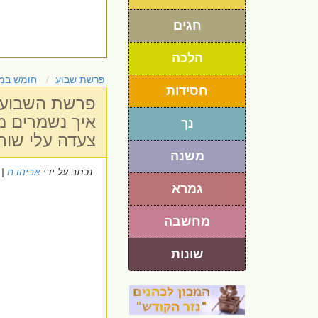
חגים
הלכה
פרשת שבוע
חומש במ
חסידות
פרשת השבוע - 
איך נשמרים מע
נך
צעדה עלי שור
משנה
נכתב על ידי
אביהו ח
 15/5/2026
גמרא
מחשבה
שונות