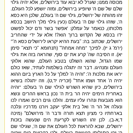
מכוסה ממנו
;
שערל לא יבוא עוד בירושלים
,
אלא יהיה גילוי
שלם של שם ה
'
שיופיע בירושלים
,
ומזה יושפע לכל העולם
.
זהו מהותה של ירושלים
,
גילוי שם ה
'
בעולם
,
שלכן היא כסא
ה
',
שזהו גילוי שם ה
'
בעולם
(
כעין גילוי מלך היושב בכסא
מלכותו
),
כנאמר על עמלק
: '
אפשר בשר ודם יכול לפשוט
ידו בכסא של הקדוש ברוך הוא
?!
אלא על ידי שהחריב
ירושלים
,
שכתוב בה
: "
בעת ההיא יקראו לירושלים כסא ה
'
”
(
ירמ
'
ג יז
).
לפיכך
"
מחה אמחה”
' (
תנחומא
"
כי תצא
"
סימן
יא
).
זו הסיבה שה
'
קרע את ים סוף
,
שהראה בזה את גילוי
שמו הגדול
,
שהוא השולט בטבע העולם
,
שהוא אלוקי
העולם ומנהיגו
.
דבר זה יתגלה בשלמות לעתיד
,
שאז כולם
יראו את מלכות ה
': “
והיה ה
'
למלך על כל הארץ ביום ההוא
יהיה ה
'
אחד ושמו אחד”
(
זכריה יד
,
ט
)
.
וזה יתגלה בשיאו
בירושלים
,
כיון שהיא השורש לגילוי שם ה
'
בעולם
: “
והיה
באחרית הימים יהיה הר בית ה
'
נכון בראש ההרים ונשא
הוא מגבעות ונהרו עליו עמים
.
והלכו גוים רבים ואמרו לכו
ונעלה אל הר ה
'
ואל בית אלקי יעקב ויורנו מדרכיו ונלכה
בארחתיו כי מציון תצא תורה ודבר ה
'
מירושלם”
(
מיכה
ד
,
א
-
ב
).
לכן זהו השורש לקריעת הים שנעשה בזכות
ירושלים
,
שבא להראות לכל העולם את שם ה
',
שגילוי שם
ה
'
זהו התגלותו הנעשית בעולם
,
ולכן בקריעת הים שהיה