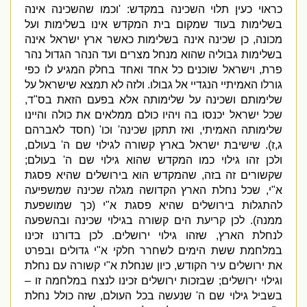
כראוי כעין תלוי השכינה במקדש
: '
וכמו שהשכינה אינה
בשלימות בעוד שמקום בית המקדש אינו בשלימות ועל
מכונה
,
כן שכינה אינה בשלימות כאשר ארץ ישראל אינה
בשלימות גבוליה שהוא מנחל מצרים ועד הנהר הגדול נהר
פרת
,
וישראל שוכנים כל אחד ואחד בחלק המגיע לו כפי
גורלו האמיתיי הנגדיי אל גבולו
.
ולזה לא תמצא שישראל על
שלימותם ושכינה על שלימותה אלא בפעם הזאת בס
"
ד
,
שכל ישראל יכנסו בה ויהיו כולם ממלאים את כולה והיינו
שלימותה האמיתי
,
ואז תתקן שכינה
'
וכו
' (
חסד לאברהם
ג
,
ז
).
שישיבת ישראל בארץ קשורה לגילוי שם ה
'
בעולם
,
ולכן זהו גילוי כמו המקדש שהוא גילוי שם ה
'
בעולם
;
שקשורים זה בזה
,
שהמקדש הוא בירושלים שהיא פסגת
א
"
י
,
שכל נחלת הארץ הקדושה מגלה שכינה שמשפיעה
להתגלות בירושלים שהיא פסגת א
"
י
(
כך שמושפעת
ממנה
).
לכן קריעת הים קשורה בגילוי שכינה ובהשפעה
לנחלת הארץ
,
שזהו גילוי ירושלים
.
לכן בדורנו זכינו
במלחמת ששת הימים לשחרר חלקי א
"
י גדולים ובפרט
את ירושלים עיר הקודש
,
כיון שנחלת א
"
י קשורה עם נחלת
וגילוי ירושלים
;
שבזכות ירושלים זכינו לנצח במלחמה זו –
בשביל גילוי שם ה
'
שנעשה בכל העולם
,
שזה כולל נחלת