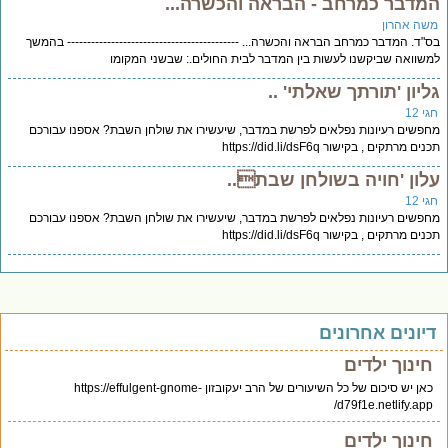
מדבר כמרחב - הבראה והכשרה...
שה אהרון
"ד. המדבר כמרחב הבראה והכשרה... ------------------------------------------- בהמשך
שוואה שביקשנו לעשות בין המדבר לבית החולים.: שבשני המקומו
ליון 'תורתך שאלתי' ..
י 12
פשים רעיונות נפלאים לפרשת במדבר, שיעשירו את שולחן השבת? אספנו עבורכם
ים מרתקים , בקישור https://did.li/dsF6q
לון 'חויה בשולחן שבת..
י 12
פשים רעיונות נפלאים לפרשת במדבר, שיעשירו את שולחן השבת? אספנו עבורכם
ים מרתקים , בקישור https://did.li/dsF6q
יונים אחרונים
חינוך ילדים
כאן יש סיכום של כל השיעורים של הרב יעקובזון https://effulgent-gnome-
d79f1e.netlify.app/
חינוך ילדים