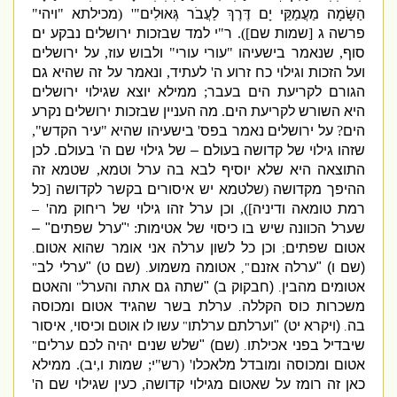
הַשָּׂמָה מַעֲמַקֵּי יָם דֶּרֶךְ לַעֲבֹר גְּאוּלִים
"' (
מכילתא
"
ויהי
"
פרשה ג
[
שמות שם
]).
ר
"
י למד שבזכות ירושלים נבקע ים
סוף
,
שנאמר בישעיהו
"
עורי עורי
"
ולבוש עוז
,
על ירושלים
ועל הזכות וגילוי כח זרוע ה
'
לעתיד
,
ונאמר על זה שהיא גם
הגורם לקריעת הים בעבר
;
ממילא יוצא שגילוי ירושלים
היא השורש לקריעת הים
.
מה העניין שבזכות ירושלים נקרע
הים
?
על ירושלים נאמר בפס
'
בישעיהו שהיא
"
עיר הקדש
",
שזהו גילוי של קדושה בעולם – של גילוי שם ה
'
בעולם
.
לכן
התוצאה היא שלא יוסיף לבא בה ערל וטמא
,
שטמא זה
ההיפך מקדושה
(
שלטמא יש איסורים בקשר לקדושה
[
כל
רמת טומאה ודיניה
]),
וכן ערל זהו גילוי של ריחוק מה
' –
שערל הכוונה שיש בו כיסוי של אטימות
: '
"
ערל שפתים
" –
אטום שפתים
וכן כל לשון ערלה אני אומר שהוא אטום
.
;
(
שם ו
) "
ערלה אזנם
אטומה משמוע
(
שם ט
) "
ערלי לב
"
.
",
אטומים מהבין
(
חבקוק ב
) "
שתה גם אתה והערל
והאטם
"
.
משכרות כוס הקללה
ערלת בשר שהגיד אטום ומכוסה
.
בה
(
ויקרא יט
) "
וערלתם ערלתו
עשו לו אוטם וכיסוי
איסור
,
"
.
שיבדיל בפני אכילתו
(
שם
) "
שלש שנים יהיה לכם ערלים
"
.
אטום ומכוסה ומובדל מלאכלו
' (
רש
"
י
;
שמות ו
,
יב
).
ממילא
כאן זה רומז על שאטום מגילוי קדושה
,
כעין שגילוי שם ה
'