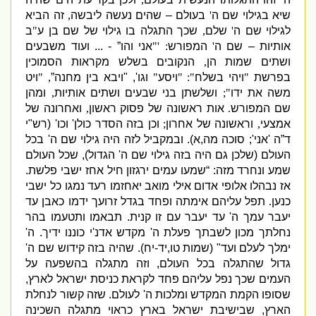
שיא בגילוי שם ה
'
בעולם – שהים נעשה ליבשה
,
זה הביא
לגילוי שם ה
'
שלם
,
שכך התגלה בו גילוי של שם בן ע
"
ב
אותיות – שם ה
'
המפורש
: '"
אני והו”
- ...
ועוד משבעים
ושתים שמות הן
,
הנקובים בשלש מקראות הסמוכין
בפרשת
"
ויהי בשלח
": "
ויסע
"
וגו
', "
ויבא בין מחנה”
, "
ויט
משה את ידו
";
ושלשתן בני שבעים ושתים אותיות
,
ומהן
שם המפורש
.
אות ראשונה של פסוק ראשון
,
ואחרונה של
אמצעי
,
וראשונה של אחרון
;
וכן בזה הסדר כולן
'
וכו
' (
רש
"
י
ד”ה
'
אני
';
סוכה מה
,
א
).
ובמקביל לזה היה גילוי שם ה
'
בכל
העולם
(
שלכן גם היה בזה גילוי שם ה
'
הגדול
),
שכל העולם
שמע ונחרד מזה
: “
שמעו עמים ירגזון חיל אחז ישבי פלשת
.
אז נבהלו אלופי אדום אילי מואב יאחזמו רעד נמגו כל ישבי
כנען
.
תפל עליהם אימתה ופחד בגדל זרועך ידמו כאבן עד
יעבר עמך ה
'
עד יעבר עם זו קנית
.
תבאמו ותטעמו בהר
נחלתך מכון לשבתך פעלת ה
'
מקדש אדנ
'
י כוננו ידיך
.
ה
'
ימלך לעלם ועד
" (
שמות טו
,
יד
-
יח
).
שהיה בזה קידוש שם ה
'
גדול שהתגלה בכל העולם
,
וזה מתגלה בהשפעה על
העמים שכך נפל עליהם פחד לקראת כניסת ישראל לארץ
,
שסופו הקמת המקדש ומלכות ה
'
לעולם
.
שזה קשור לנחלת
הארץ
,
שבישיבת ישראל בארץ כראוי מתגלה השכינה