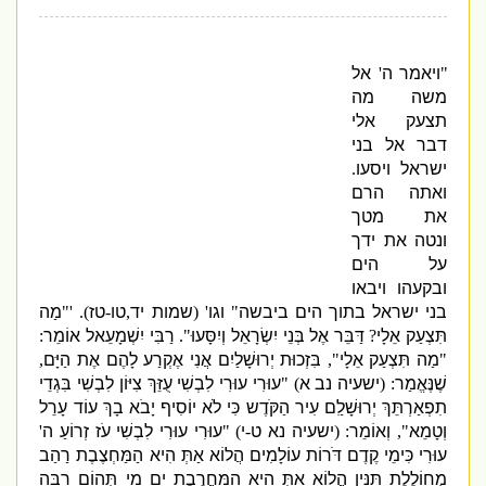
"
ויאמר ה
'
אל
משה מה
תצעק אלי
דבר אל בני
ישראל ויסעו
.
ואתה הרם
את מטך
ונטה את ידך
על הים
ובקעהו ויבאו
בני ישראל בתוך הים ביבשה
"
וגו
' (
שמות יד
,
טו
-
טז
). '"
מַה
תִּצְעַק אֵלָי
?
דַּבֵּר אֶל בְּנֵי יִשְׂרָאֵל וְיִסָּעוּ
".
רַבִּי יִשְׁמָעֵאל אוֹמֵר
:
"
מַה תִּצְעַק אֵלָי
",
בִּזְכוּת יְרוּשָׁלַיִם אֲנִי אֶקְרַע לָהֶם אֶת הַיָּם
,
שֶׁנֶּאֱמַר
: (
ישעיה נב א
) "
עוּרִי עוּרִי לִבְשִׁי עֻזֵּךְ צִיּוֹן לִבְשִׁי בִּגְדֵי
תִפְאַרְתֵּךְ יְרוּשָׁלִַם עִיר הַקֹּדֶש כִּי לֹא יוֹסִיף יָבֹא בָךְ עוֹד עָרֵל
וְטָמֵא
",
וְאוֹמֵר
: (
ישעיה נא ט
-
י
) "
עוּרִי עוּרִי לִבְשִׁי עֹז זְרוֹעַ ה
'
עוּרִי כִּימֵי קֶדֶם דֹּרוֹת עוֹלָמִים הֲלוֹא אַתְּ הִיא הַמַּחְצֶבֶת רַהַב
מְחוֹלֶלֶת תַּנִּין הֲלוֹא אַתְּ הִיא הַמַּחֲרֶבֶת יָם מֵי תְּהוֹם רַבָּה