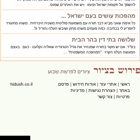
להשפך על תקומת ישראל וקיומו . ויש את האחרים שמוס..
מהפכות עושים בעם ישראל ...
כל אימת שאני מביא דבר תורה עם משמעות פוליטית משנית היכרחית . משהו מתעורר
להפריע לי בכתיבה. כמה פעמים משהו מחק ושיבש העלה והוריד ול..
שלושה בתי דין בהר הבית
בס"ד. אם יש מקור בתורה שמנהיר את גודל הטרגדיה שאליה נקלענו - כעם . בעצם
המעשה הנלוז הקרוי : "המהפכה המשפטית" . ..
ראשי
|
אתרי עזר
|
אודות חידוש
|
פרסם
hidush.co.il
באתר
|
הצהרת נגישות
|
מדיניות
פרטיות
|
צור קשר