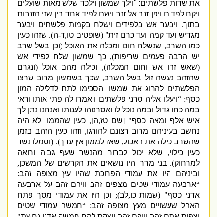
את שדות פלשתים
: "
וילך שמשון וילכד שלש מאות שועלים
ויקח לפדים ויפן זנב אל זנב וישם לפיד אחד בין שני הזנבות
בתוך
.
ויבער אש בלפידים וישלח בקמות פלשתים ויבער
מגדיש ועד קמה ועד כרם זית
" (
שופטים טו
,
ד
-
ה
).
שזהו כעין
כמו השרב
,
שנשלח חום ומכלה את האוכל
(
וכן בשל שרב
יש הרבה פעמים שריפות
),
כך שמשון שלח לפידי אש
(
שאש זהו אש וחום המכלה
),
וכילה מהם אוכל
(
ונגרם
שהזהב נעשה זול בשל השרב
,
שכך בשמשון מרוב שרצו
הפלשתים להרוג את שמשון הסכימו לתת לדלילה המון
כסף
: “
ויעלו אליה סרני פלשתים ויאמרו לה פתי אותו וראי
במה כחו גדול ובמה נוכל לו ואסרנוהו לענותו ואנחנו נתן לך
איש אלף ומאה כסף
" [
שם טז
,
ה
],
כעין שהממון לא היה
נחשב בעיניהם מרוב רצונם להורגו
,
וזהו כעין הזהב בזמן
שהשרב כילה את האכול
,
שאז לממון אין ערך
). (
וסמלו נשר
כעין כילוי
,
שלא יכול לברוח מהנשר שעף גבוה ורואה
למרחוק
).
בני מררי היו נושאים את הקרשים של המשכן
,
וביניהם היו את עמודי הפרוכת שהיו עץ מצופה זהב
:
“
ארבעה עמודי שטים מצפים זהב וויהם זהב על ארבעה
אדני כסף
" (
שמות כו
,
לב
);
וכן היו את עמודי מסך פתח
האהל שעשויים מעץ מצופה זהב
: “
חמשה עמודי שטים
וצפית אתם זהב וויהם זהב ויצקת להם חמשה אדני נחשת
"