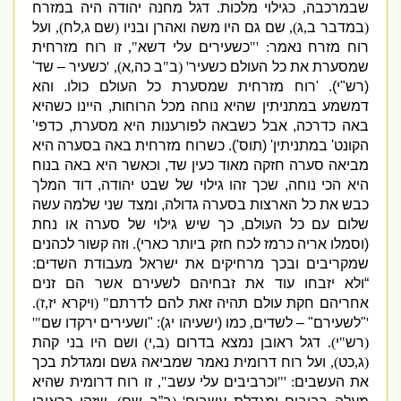
שבמרכבה
,
כגילוי מלכות
.
דגל מחנה יהודה היה במזרח
(
במדבר ב
,
ג
),
שם גם היו משה ואהרן ובניו
(
שם ג
,
לח
),
ועל
רוח מזרח נאמר
: '"
כשעירים עלי דשא
",
זו רוח מזרחית
שמסערת את כל העולם כשעיר
' (
ב
"
ב כה
,
א
), '
כשעיר –
שד
'
(
רש
"
י
). '
רוח מזרחית שמסערת כל העולם כולו
.
והא
דמשמע במתניתין שהיא נוחה מכל הרוחות
,
היינו כשהיא
באה כדרכה
,
אבל כשבאה לפורענות היא מסערת
,
כדפי
'
הקונט
'
במתניתין
' (
תוס
').
כשרוח מזרחית באה בסערה היא
מביאה סערה חזקה מאוד כעין שד
,
וכאשר היא באה בנוח
היא הכי נוחה
,
שכך זהו גילוי של שבט יהודה
,
דוד המלך
כבש את כל הארצות בסערה גדולה
,
ומצד שני שלמה עשה
שלום עם כל העולם
,
כך שיש גילוי של סערה או נחת
(
וסמלו אריה כרמז לכח חזק ביותר כארי
).
וזה קשור לכהנים
שמקריבים ובכך מרחיקים את ישראל מעבודת השדים
:
“
ולא יזבחו עוד את זבחיהם לשעירם אשר הם זנים
אחריהם חקת עולם תהיה זאת להם לדרתם
" (
ויקרא יז
,
ז
).
'
"
לשעירם
" –
לשדים
,
כמו
(
ישעיהו יג
): "
ושעירים ירקדו שם
"'
(
רש
"
י
).
דגל ראובן נמצא בדרום
(
ב
,
י
)
ושם היו בני קהת
(
ג
,
כט
),
ועל רוח דרומית נאמר שמביאה גשם ומגדלת בכך
את העשבים
: '"
וכרביבים עלי עשב
",
זו רוח דרומית שהיא