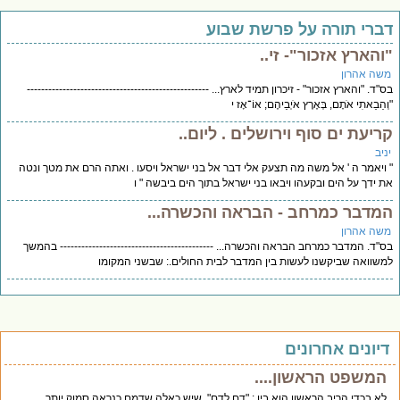
ברי תורה על פרשת שבוע
והארץ אזכור"- זי..
שה אהרון
"ד. "והארץ אזכור" - זיכרון תמיד לארץ... ---------------------------------------------------
ְהֵבֵאתִי אֹתָם, בְּאֶרֶץ אֹיְבֵיהֶם; אוֹ־אָז י
ריעת ים סוף וירושלים . ליום..
יב
ויאמר ה ' אל משה מה תצעק אלי דבר אל בני ישראל ויסעו . ואתה הרם את מטך ונטה
 ידך על הים ובקעהו ויבאו בני ישראל בתוך הים ביבשה " ו
מדבר כמרחב - הבראה והכשרה...
שה אהרון
"ד. המדבר כמרחב הבראה והכשרה... ------------------------------------------- בהמשך
שוואה שביקשנו לעשות בין המדבר לבית החולים.: שבשני המקומו
יונים אחרונים
המשפט הראשון....
לא בכדי הריב הראשון הוא בין : "דם לדם". שיש כאלה שדמם כנראה סמוק יותר