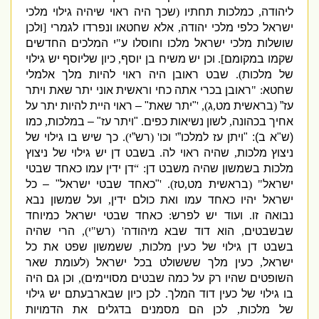
ליהודה
,
כמלכות תחתיו
(
שכך היה ראוי שיהיה גילוי מלכי
ישראל כלפי מלכי יהודה
,
אלא שחטאו ונפרדו לגמרי
[
ולכן
שושלות מלכי ישראל מלכו וחוסלו ע
"
י המלכים החדשים
שקמו במקומם
].
וכן יש משיח בן יוסף
,
כיון שליוסף יש גילוי
של מלכות
).
שבט ראובן היה ראוי להיות מלך אלמלי
שחטא
: "
ראובן בכרי אתה כחי וראשית אוני יתר שאת ויתר
עז”
(
בראשית מט
,
ג
), '
"
יתר שאת
" –
ראוי היית להיות יתר על
אחיך בכהונה
,
לשון נשיאות כפים
.
"
ויתר עז
" –
במלכות
,
כמו
(
ש
"
א ב
): "
ויתן עז למלכו”
'
וכו
' (
רש”י
).
כך שיש בו גילוי של
ניצוץ מלכות
,
שהיה ראוי לה
.
בשבט דן יש גילוי של ניצוץ
מלכות בשמשון שהיה משבט דן
: “
דן ידין עמו כאחד שבטי
ישראל
" (
בראשית מט
,
טז
).
'
"
כאחד שבטי ישראל
" –
כל
ישראל יהיו כאחד עמו ואת כולם ידין
,
ועל שמשון נבא
נבואה זו
.
ועוד יש לפרש
:
כאחד שבטי ישראל כמיוחד
שבשבטים
,
הוא דוד שבא מיהודה
' (
רש
"
י
),
הרי שהיה
בשבט דן גילוי של כעין מלכות
,
ששמשון שפט את כל
ישראל
,
כעין מלך שששולט בכל ישראל
(
לעומת שאר
השופטים שהיו רק על כמה שבטים מסויימים
),
וכן גם היה
בו גילוי של כעין דוד המלך
.
לכן כיון שבארבעתם יש גילוי
של
מלכות
,
לכן הם מסמנים בדגלים את הדמויות