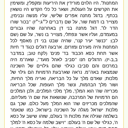
המחנות”
.
היו הלוים מורידין את היריעות ומקפלין
,
ומשימין
את הקרשים על העגלות
,
ושאר כל כלי הקדש היו נושאין
בכתף
.
בדגל מחנה אפרים שלישי
,
עליו מנשה ובנימין
,
מצוייר בו דמות שור
,
על שם
(
דברים ל״ג
:
י״ז
) "
בכור שורו
הדר לו”
.
דגל מחנה בני דן באחרונה שהיו גבורים
במעמדם
,
ועליו אשר ונפתלי
,
מצוייר בו נשר
,
על שם
(
שם
לב
): "
כנשר יעיר קנו
",
שהיה שבט בני דן מאסף לכל
המחנות והיה מעירם ומזרזם
.
ארבעה דגלים כנגד ד
'
חיות
אשר תחת כסא הכבוד בד
'
פנים
' (
לקח טוב
;
במדבר
ב
,
ב
-
יז
).
הדגלים חנו
"
סביב לאהל מועד
",
שאה
"
מ היה
במרכזם והם סביבו כגילוי שהם גילויים של השכינה
שנמצאת באה
"
מ
.
נראה שארבעת הדמויות הם גילוי של
מלכות
;
שאדם מלך על כל הבריאה
,
ואריה מלך החיות
,
ושור מלך הבהמות
,
ונשר מלך העופות
.
שכל הבריאה
מכריזה שה
'
הוא המלך
,
מלך מלכי המלכים
,
ולכן המלכים
הם הדמויות של המרכבה
,
שנושאות את שם ה
'
מעליהם
,
שהמלכים מכריזים שה
'
הוא המלך מעל כולם
.
שכך גם
מלכות ישראל מגלה על השכינה בישראל
,
כמו שנאמר
בשלמה שגילה את מלכות ה
'
בעולם
,
שזהו שישב על כסא
ה
',
כגילוי של שם ה
'
בעולם
: “
וישב שלמה על כסא ה
'
למלך