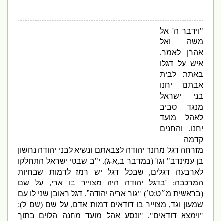
"
וידבר ה
'
אל
משה ואל
אהרן לאמר
.
איש על דגלו
באתת לבית
אבתם יחנו
בני ישראל
מנגד סביב
לאהל מועד
יחנו
.
והחנים
קדמה
מזרחה דגל מחנה יהודה לצבאתם ונשיא לבני יהודה נחשון
בן עמינדב
"
וגו
' (
במדבר ב
,
א
-
ג
).
י
"
ב שבטי ישראל התחלקו
לארבעה דגלים
,
שבכל דגל יש רמז לדמות שבחיות
המרכבה
: '
בדגל יהודה היה מצוייר בו ארי
,
על שם
(
בראשית מ״ט
:
ט׳
) "
גור אריה יהודה”
.
דגל ראובן שני לו עם
שמעון וגד
,
מצוייר בו דודאים דמות אדם
,
על שם
(
שם ל
):
"
וימצא דודאים
". "
ונסע אהל מועד מחנה הלוים בתוך