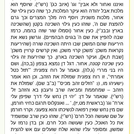
ואיננו ואחור ולא אבין
"
וגו
' (
איוב כג
)' (
רש
"
י
).
שיוסף הוא
מלכות אבל יהודה הוא עיקר המלכות
,
כך שזה כעין גילוי של
אחור
,
מלכות משנית
;
ויוסף היה מלך המצרים וכך גרם
להפצת שם ה
',
שזהו כעין גילוי השכינה בקטן
(
שהשכינה
בארץ ובבנ
"
י
),
כעין אחור
(
וסמלו שור שזה בהמה
,
כרמז
שבה להפיץ את שם ה
'
בגוים הבהמיים
).
וגרשון נשא את
היריעות שהם המשכן שבו היתה השכינה שורה
(
שהיריעות
נקראות משכן
: '
משכן קרוי משכן
,
ואין קרשים קרויין משכן
'
[
שבת ח
,
א
]),
ועיקר השכינה בארון
,
כך שהירעות זה גילוי
כעין שכינה קטנה
,
אחור
.
דגל דן נמצא בצפון
(
ב
,
כה
),
ושם
היו בני מררי
(
ג
,
לה
),
ונאמר על רוח צפונית
: '"
תזל כטל
אמרתי
",
זו רוח צפונית שמזלת את הזהב
,
וכן הוא אומר
(
ישעיהו מו
,
ו
):
"
הזלים זהב מכיס
"' (
ב
"
ב שם
). '
שמזלת את
הזהב – שמחממת ומביאה שרב ורעבון בא והזהב זל
'
(
רש
"
י
).
שנאמר על דן
: "
יהי דן נחש עלי דרך שפיפן עלי
ארח
"
וגו
' (
בראשית מט
,
יז
), ' ...
ואונקלוס תרגם כחיוי חורמן
,
שם מין נחש שאין רפואה לנשיכתו והוא צפעוני
.
וקרוי חורמן
על שם שעושה הכל חרם
' (
רש
"
י
),
שזהו כעין שרב שמשמיד
את כל האוכל
,
כעין שעושה הכל חרם
.
וכן בדן נרמז על
שמשון
,
ומסופר עליו שהוא שלח שועלים עם אש להצית