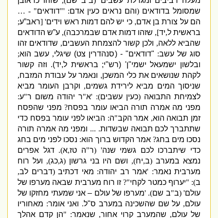
מעלה רביבים ומגדלת עשבים
' (
ב”ב שם
),
שזהו כראובן
שמסומל בדודאים
(
והם נראים כעין אדם
: '"
דודאים
" - …
הם על צורת בן אדם
,
כי יש להם דמות ראש וידים
' [
ראב”ע
;
בראשית ל
,
יד
],
שזהו דמות אדם שבמרכבה
),
ע”ש הדודאים
שהביא ללאה
,
ולכן קשור להצמחת העשבים
,
שדודאים זהו
סוג של עשב
:
"
דודאים
" - (
סנהדרין צט
)
שיגלי
,
עשב הוא
;
ובלשון ישמעאל ישמי
"
ן
' (
רש
"
י
;
בראשית ל
,
יד
).
וזה קשור
לקהת שנושאים את כלי המשכן
,
ונאמר על
עבודת המזבח
,
שניסוך המים מביא לירידת גשמים
,
וקרבן העומר מביא
לצמיחת התבואה
(
כעין עשבים
): '
א
"
ר יהודה משום ר
"
ע
:
מפני מה אמרה תורה הביאו עומר בפסח
?
מפני שהפסח
זמן תבואה הוא
,
אמר הקב
"
ה
:
הביאו לפני עומר בפסח כדי
שתתברך לכם תבואה שבשדות
. ...
ומפני מה אמרה תורה
נסכו מים בחג
?
אמר הקדוש ברוך הוא
:
נסכו לפני מים בחג
כדי שיתברכו לכם גשמי שנה
' (
ר
"
ה טז
,
א
).
דגל אפרים
נמצא במערב
(
ב
,
יח
),
ושם היו בני גרשון
(
ג
,
כג
),
ועל רוח
מערבית נאמר
: '
אמר רב יהודה
:
מאי דכתיב
(
דברים לב
,
ב
)
: "
יערוף כמטר לקחי
"?
זו רוח מערבית שבאה מערפו של
עולם
' (
ב
"
ב שם
). '
מערפו של עולם –
אני שמעתי מחזקו של
עולם
,
על שם שהשכינה במערב ס
"
ל
.
ואני אומר
:
מאחוריו
של עולם
,
שהמערב קרוי אחור
,
שנאמר
: "
הן קדם אהלך