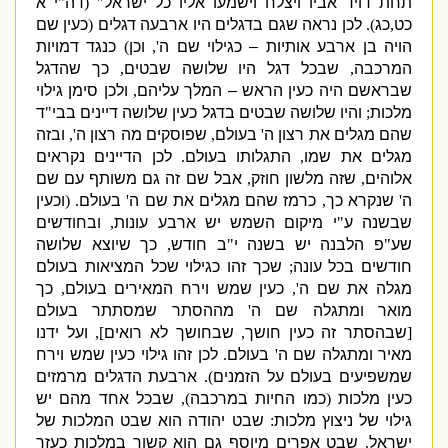
תחת דויד אביו ויצלח וישמעו אליו כל ישראל
" (
דה
"
י א
כט
,
כג
).
לכן נראה שגם בדגלים היו ארבעה דגלים
(
כעין שם
הויה בן ארבע אותיות – כגילוי שם ה
',
וכן
)
כנגד דמויות
המרכבה
,
שבכל דגל היו שלושה שבטים
,
כך שהדגל
שבראשם היה כעין הראש – המלך עליהם
,
ולכן סימן גילוי
מלכות
;
והיו שלושה שבטים בדגל כעין שלושה דיינים בבי
"
ד
שהם מגלים את רצון ה
'
בעולם
,
שפוסקים מה רצון ה
',
ובזה
מגלים את שמו
,
התגלותו בעולם
.
לכן הדיינים נקראים
אלוהים
,
שזה מלשון חוזק
,
אבל שם זה גם משותף עם שם
ה
'
שנקרא כך
,
כרמז שהם מגלים את שם ה
'
בעולם
. (
וכעין
שבשנה ע
"
י מיקום השמש יש ארבע עונות
,
ובחודשים
שע
"
פ הלבנה יש בשנה י
"
ב חודש
,
כך שיוצא שלושה
חודשים בכל עונה
;
שכך זהו כגילוי שכל המציאות בעולם
מגלה את שם ה
',
כעין שמש וירח המאירים בעולם
,
כך
מואר ומתגלה שם ה
'
מההסתר שמסתתר בעולם
[
שבהסתר זה כעין חושך
,
שבחושך לא רואים
],
ועל ידנו
מאיר ומתגלה שם ה
'
בעולם
.
לכן זהו גילוי כעין שמש וירח
שמשפיעים בעולם על הזמנים
).
ארבעת הדגלים מרמזים
כעין מלכות
(
כמו החיות במרכבה
),
שבכל אחד מהם יש
גילוי של ניצוץ מלכות
:
שבט יהודה הוא שבט המלכות של
ישראל
.
שבט אפרים מיוסף גם הוא קשור במלכות כעזר