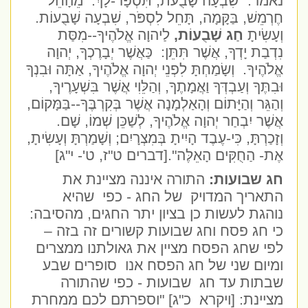
נאמר: "שִׁבְעָה שָׁבֻעֹת, תִּסְפָּר-לָךְ: מֵהָחֵל
חֶרְמֵשׁ, בַּקָּמָה, תָּחֵל לִסְפֹּר, שִׁבְעָה שָׁבֻעוֹת.
וְעָשִׂיתָ
חַג שָׁבֻעוֹת,
לַיהוָה אֱלֹהֶיךָ--מִסַּת
נִדְבַת יָדְךָ, אֲשֶׁר תִּתֵּן: כַּאֲשֶׁר יְבָרֶכְךָ, יְהוָה
אֱלֹהֶיךָ. וְשָׂמַחְתָּ לִפְנֵי יְהוָה אֱלֹהֶיךָ, אַתָּה וּבִנְךָ
וּבִתֶּךָ וְעַבְדְּךָ וַאֲמָתֶךָ, וְהַלֵּוִי אֲשֶׁר בִּשְׁעָרֶיךָ,
וְהַגֵּר וְהַיָּתוֹם וְהָאַלְמָנָה אֲשֶׁר בְּקִרְבֶּךָ--בַּמָּקוֹם,
אֲשֶׁר יִבְחַר יְהוָה אֱלֹהֶיךָ, לְשַׁכֵּן שְׁמוֹ, שָׁם.
וְזָכַרְתָּ, כִּי-עֶבֶד הָיִיתָ בְּמִצְרָיִם; וְשָׁמַרְתָּ וְעָשִׂיתָ,
אֶת- הַחֻקִּים הָאֵלֶּה".[דברים ט"ז, ט'- י"ג]
חג שבועות:
התורה איננה מציינת את
התאריך המדויק של החג - כפי שהיא
נוהגת לעשות כן בציון יתר החגים, מהסיבה:
כי חג פסח וחג שבועות קשורים זה בזה –
לפי שחג הפסח מציין את גאולתנו ממצרים
ומיום שני של חג הפסח אנו סופרים שבע
שבתות עד חג שבועות - כפי שהתורה
מציינת: [ויקרא כ"ג] "וספרתם לכם ממחרת