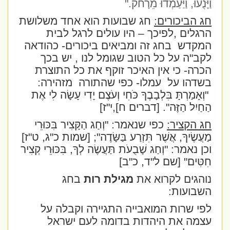
וַיָּנֻעוּ, וַיַּעַמְדוּ מֵרָחֹק
".
חג הביכורים:
חג שבועות הוא אחד משלושת
הרגלים ,לפיכך – היו עולים לרגל לבית
המקדש
בחג זה ומביאים ביכורים- כהודאה
לקב"ה על כל הטוב שגומל לנו , יש בכך
הכרה- כי אין האיכר זוקף את כל התוצרת
בשדהו על
עמלו- כפי שהתורה
מזהירה:
"וְאָמַרְתָּ בִּלְבָבֶךָ כֹּחִי וְעֹצֶם יָדִי עָשָׂה לִי אֶת
הַחַיִל הַזֶּה". [דברים ח],י"ז]
חג הקציר:
כפי שנאמר: "וְחַג הַקָּצִיר בִּכּוּרֵי
מַעֲשֶׂיךָ, אֲשֶׁר תִּזְרַע בַּשָּׂדֶה"; [שמות כ"ג, ט"ז]
וכן נאמר: "וְחַג שָׁבֻעֹת תַּעֲשֶׂה לְךָ, בִּכּוּרֵי קְצִיר
חִטִּים" [שם ל"ד, כ"ב]
נוהגים לקרוא את
מגילת רות
בחג
השבועות:
לפי שרות המואבייה התגיירה וקבלה על
עצמה את היהדות בדומה לעם ישראל