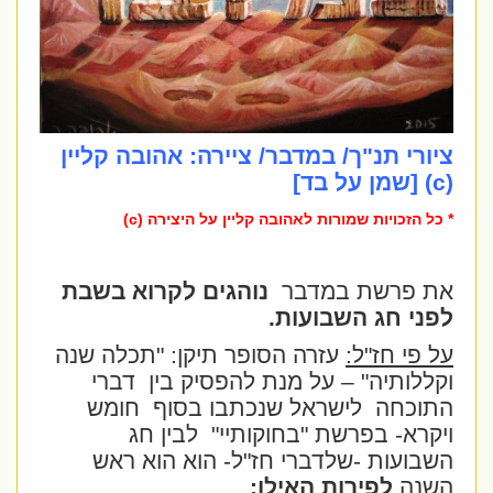
ציורי תנ"ך/ במדבר/ ציירה: אהובה קליין
(c) [שמן על בד]
* כל הזכויות שמורות לאהובה קליין על היצירה (c)
את פרשת במדבר
נוהגים לקרוא בשבת
לפני חג השבועות.
על פי חז"ל:
עזרה הסופר תיקן: "תכלה שנה
וקללותיה" – על מנת להפסיק בין
דברי
התוכחה
לישראל שנכתבו בסוף
חומש
ויקרא- בפרשת "בחוקותיי"
לבין חג
השבועות -שלדברי חז"ל- הוא הוא ראש
השנה
לפירות האילן: