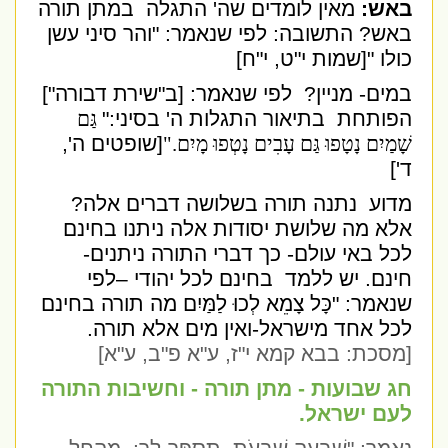
באש:
מאין לומדים שה' התגלה
במתן תורה
באש? התשובה: לפי שנאמר: "והר סיני עשן
כולו "[שמות י"ט, י"ח]
במים- מניין?
לפי שנאמר: [ב"שירת דבורה"]
הפותחת
בתיאור התגלות ה' בסיני:
"
גַּם
שָׁמַיִם נָטָפוּ גַּם עָבִים נָטְפוּ מָיִם
".
[שופטים ה',
ד']
מדוע
נתנה תורה בשלושה דברים אלה?
אלא מה שלושת יסודות אלה ניתנו בחינם
לכל באי עולם- כך דברי התורה ניתנים-
חינם. יש ללמד
בחינם לכל יהודי –לפי
שנאמר: "כָּל צָמֵא לְכוּ לַמַּיִם מה תורה בחינם
לכל אחד מישראל-ואין מים אלא תורה.
[מסכת: בבא קמא י"ז, ע"א פ"ב, ע"א]
חג שבועות - מתן תורה - וחשיבות התורה
לעם ישראל.