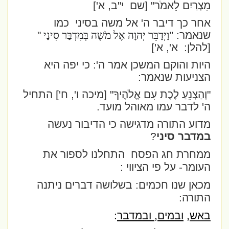
מִצְרַיִם לֵאמֹר" [שם
י"ב, א']
אחר כך דיבר ה' אל משה בסיני
כמו
שנאמר:
"וַיְדַבֵּר יְהוָה אֶל מֹשֶׁה בְּמִדְבַּר סִינַי
"
[להלן:
א', א']
היות והוקם המשכן אמר ה': כי יפה היא
הצניעות שנאמר:
"וְהַצְנֵעַ לֶכֶת עִם אֱלֹהֶיךָ
" [מיכה ו', ח'] התחיל
ה' לדבר עמו מאוהל מועד.
מדוע התורה מדגישה כי הדיבור נעשה
במדבר סיני
?
ממחרת חג הפסח התחלנו לספור את
העומר- על פי הציווי :
מכאן שנו חכמים: בשלושה דברים ניתנה
התורה:
באש,
ובמים, ובמדבר
: