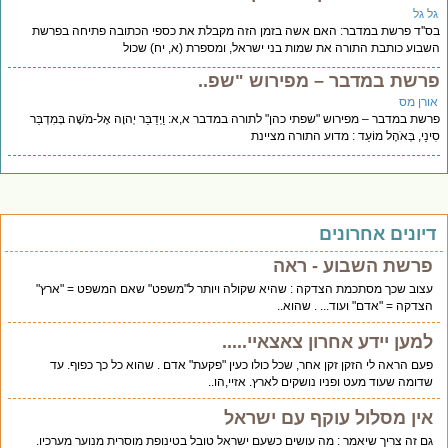
ל גל
''ד פרשת במדבר: האם אשה בזמן הזה מקבלת את כספי הכתובה פתיחה בפרשת
בוע כותבת התורה את שמות בני ישראל, ומספרת (א, יח) שכול
רשת במדבר – מפירוש "שפ..
ורן מס
שת במדבר – מפירוש "שפתי כהן" לתורה במדבר א,א: וַיְדַבֵּר יְהוָה אֶל-מֹשֶׁה בְּמִדְבַּר
ינַי, בְּאֹהֶל מוֹעֵד : מדוע התורה מציינת
יונים אחרונים
פרשת השבוע - ראה
עצוב שכך מסתכמת הצדקה : שהיא שקולה ויותר ל"משפט" שאם המשפט = "ארץ"
הצדקה = "אדם" ועוד... . שהוא..
למען יידע אחרון צאצאיי.....
פעם הראה לי הזקן זקן אחר, שכל כולו כעין "פקעת" אדם . שהוא כל כך כפוף. עד
שדומה שעוד מעט ופניו נושקים לארץ. אזיי,הו..
אין מסלול עוקף עם ישראל
גם זה צריך שיאמר : מה עושים כשעם ישראל טובל בטינופת מוסרית מנוער מערכיו.