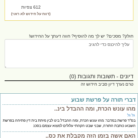
612 צפיות
(דווח על חידוש לא ראוי)
חולק? מסכים? יש לך מה להוסיף? חווה דעתך על החידוש!
דיונים - תשובות ותגובות (0)
טרם נערך דיון סביב חידוש זה
ברי תורה על פרשת שבוע
הו עונש הכרת, ומה ההבדל בינ..
ל גל
''ד פרשת במדבר: מהו עונש הכרת, ומה ההבדל בינו לבין מיתת בית דין פתיחה בפרשת
בוע כותבת התורה, שבני שבט הקהתי עלולים למצוא עצמם בסכנ
אם אשה בזמן הזה מקבלת את כס..