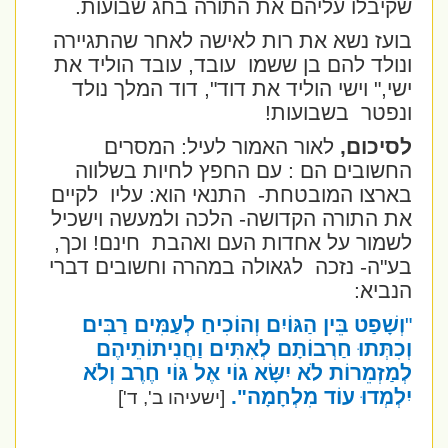
שקיבלו עליהם את התורה בחג שבועות.
בועז נשא את רות לאישה לאחר שהתגיירה
ונולד להם בן ששמו
עובד, עובד הוליד את
ישי," וישי הוליד את דוד"
, דוד המלך נולד
ונפטר
בשבועות!
לסיכום,
לאור האמור לעיל: המסרים
החשובים הם : עם החפץ לחיות בשלווה
בארצו המובטחת-
התנאי הוא: עליו
לקיים
את התורה הקדושה- הלכה ולמעשה וישכיל
לשמור על אחדות העם ואהבת
חינם! וכך,
בע"ה- נזכה
לגאולה במהרה וחשובים דברי
הנביא:
"
וְשָׁפַט בֵּין הַגּוֹיִם וְהוֹכִיחַ לְעַמִּים רַבִּים
וְכִתְּתוּ חַרְבוֹתָם לְאִתִּים וַחֲנִיתוֹתֵיהֶם
לְמַזְמֵרוֹת לֹא יִשָּׂא גוֹי אֶל גּוֹי חֶרֶב וְלֹא
יִלְמְדוּ עוֹד מִלְחָמָה".
[ישעיהו ב', ד']