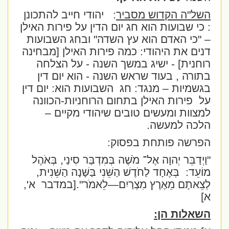
השל"ה הקדוש מסביר
:
יהודי חייב להתכונן
: כי שבועות הוא חג יום הדין על פירות האילן
– "כי האדם הוא עץ השדה" ובחג השבועות
דנים את היהודי: כמה פירות האילן [מבחינה
רוחנית] - ישיג במשך השנה - על הצלחה
בתורה , בעוד שראש השנה - הוא יום דין
בגשמיות – מנגד: חג
השבועות הוא: יום דין
על
פירות האילן בתחום הרוחניות-הכוונה
למצוות ומעשים טובים שיהודי מקיים –
הלכה למעשה.
הפרשה פותחת בפסוק:
"וַיְדַבֵּר יְהוָה אֶל־ מֹשֶׁה בְּמִדְבַּר סִינַי, בְּאֹהֶל
מוֹעֵד:
בְּאֶחָד לַחֹדֶשׁ הַשֵּׁנִי בַּשָּׁנָה הַשֵּׁנִית,
לְצֵאתָם מֵאֶרֶץ מִצְרַיִם—לֵאמֹר".
[במדבר
א',
א]
השאלות הן: