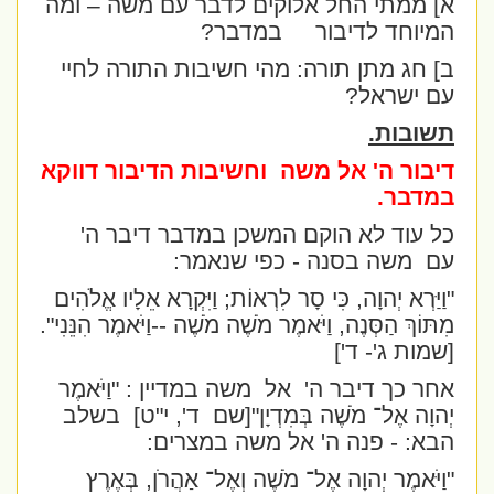
א] ממתי החל אלוקים לדבר עם משה – ומה
המיוחד לדיבור
במדבר?
ב] חג מתן תורה: מהי חשיבות התורה לחיי
עם ישראל?
תשובות.
דיבור ה' אל משה
וחשיבות הדיבור דווקא
במדבר.
כל עוד לא הוקם המשכן במדבר דיבר ה'
עם
משה בסנה - כפי שנאמר:
"וַיַּרְא יְהוָה, כִּי סָר לִרְאוֹת; וַיִּקְרָא אֵלָיו אֱלֹהִים
מִתּוֹךְ הַסְּנֶה, וַיֹּאמֶר מֹשֶׁה מֹשֶׁה --וַיֹּאמֶר הִנֵּנִי".
[שמות ג'- ד']
אחר כך דיבר ה'
אל
משה במדיין :
"וַיֹּאמֶר
יְהוָה אֶל־ מֹשֶׁה בְּמִדְיָן"
[שם
ד', י"ט]
בשלב
הבא: - פנה ה' אל משה במצרים:
"וַיֹּאמֶר יְהוָה אֶל־ מֹשֶׁה וְאֶל־ אַהֲרֹן, בְּאֶרֶץ