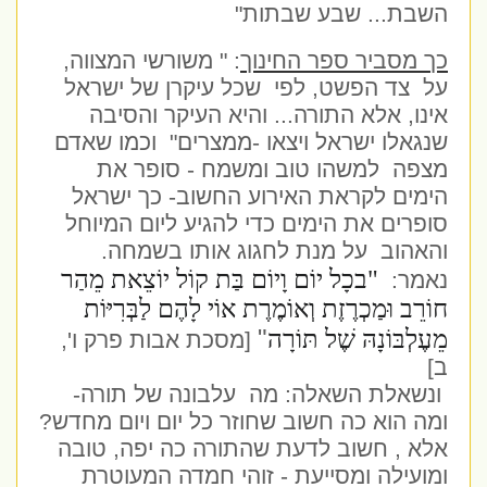
השבת... שבע שבתות"
כך מסביר ספר החינוך
: " משורשי המצווה,
על צד הפשט, לפי שכל עיקרן של ישראל
אינו, אלא התורה... והיא העיקר והסיבה
שנגאלו ישראל ויצאו -ממצרים" וכמו שאדם
מצפה למשהו טוב ומשמח - סופר את
הימים לקראת האירוע החשוב- כך ישראל
סופרים את הימים כדי להגיע ליום המיוחל
והאהוב
על מנת לחגוג אותו בשמחה.
"בכָל יוֹם וָיוֹם בַּת קוֹל יוֹצֵאת מֵהַר
נאמר:
חוֹרֵב וּמַכְרֶזֶת וְאוֹמֶרֶת אוֹי לָהֶם לַבְּרִיּוֹת
"
מֵעֶלְבּוֹנָהּ שֶׁל תּוֹרָה
[מסכת אבות פרק ו',
ב]
ונשאלת השאלה: מה
עלבונה של תורה-
ומה הוא כה חשוב שחוזר כל יום ויום מחדש?
אלא , חשוב לדעת שהתורה כה יפה, טובה
ומועילה ומסייעת - זוהי חמדה המעוטרת