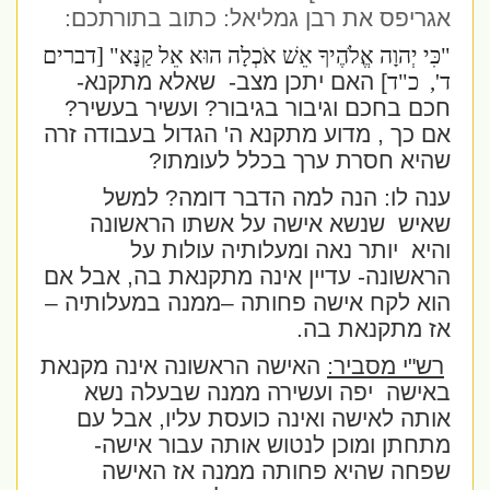
אגריפס את רבן גמליאל: כתוב בתורתכם:
"כִּי יְהוָה אֱלֹהֶיךָ אֵשׁ אֹכְלָה הוּא אֵל קַנָּא" [דברים
ד',
כ"ד
] האם יתכן מצב-
שאלא מתקנא-
חכם בחכם וגיבור בגיבור? ועשיר בעשיר?
אם כך , מדוע מתקנא ה' הגדול בעבודה זרה
שהיא חסרת ערך בכלל לעומתו?
ענה לו: הנה למה הדבר דומה? למשל
שאיש
שנשא אישה על אשתו הראשונה
והיא
יותר נאה ומעלותיה עולות על
הראשונה- עדיין אינה מתקנאת בה, אבל אם
הוא לקח אישה פחותה –ממנה במעלותיה –
אז מתקנאת בה.
רש"י מסביר:
האישה הראשונה אינה מקנאת
באישה
יפה ועשירה ממנה שבעלה נשא
אותה לאישה ואינה כועסת עליו, אבל עם
מתחתן ומוכן לנטוש אותה עבור אישה-
שפחה שהיא פחותה ממנה אז האישה