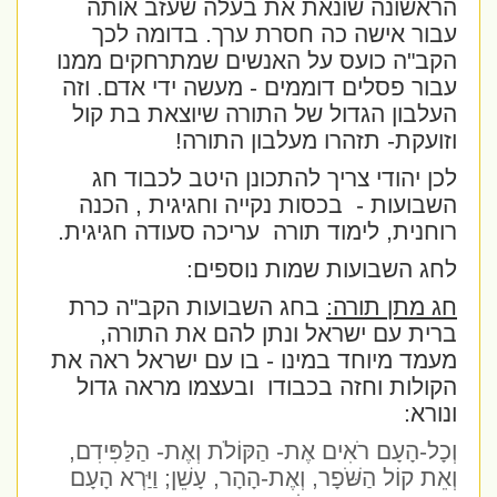
הראשונה שונאת את בעלה שעזב אותה
עבור אישה כה חסרת ערך. בדומה לכך
הקב"ה כועס על האנשים שמתרחקים ממנו
עבור פסלים דוממים - מעשה ידי אדם. וזה
העלבון הגדול של התורה שיוצאת בת קול
וזועקת- תזהרו מעלבון התורה!
לכן יהודי צריך להתכונן היטב לכבוד חג
השבועות -
בכסות נקייה וחגיגית , הכנה
רוחנית, לימוד תורה
עריכה סעודה חגיגית.
לחג השבועות שמות נוספים:
חג מתן תורה:
בחג השבועות הקב"ה כרת
ברית עם ישראל ונתן להם את התורה,
מעמד מיוחד במינו - בו עם ישראל ראה את
הקולות וחזה בכבודו
ובעצמו מראה גדול
ונורא
:
וְכָל-הָעָם רֹאִים אֶת- הַקּוֹלֹת וְאֶת- הַלַּפִּידִם,
וְאֵת קוֹל הַשֹּׁפָר, וְאֶת-הָהָר, עָשֵׁן; וַיַּרְא הָעָם