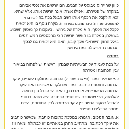
כיוון שהייחוס מבוסס על הבנים, הם יורשים את נכסי אביהם
במקרה של פטירתו. ואפילו אשתו אינה יורשת אותו, אלא שהיא
זכאית לקבל את הכסף אותו רשם הבעל בכתובה
(ועיין בדף
. מקרה נוסף בו היא זכאית
למשפטים שנה ה', כיצד נוהגים בזמן הזה)
לקבל את הכסף, הוא מקרה של גירושין. בעקבות כך נעסוק השבוע
בשאלה, במקרה בו האשה יורשת חצי מהכספים המשותפים
בגלל החוק הישראלי שכך קובע, האם היא זכאית גם לכסף
הכתובה המגיע לה בעת גירושין.
כתובה
על מנת לעמוד על הבעייתיות שבנדון, ראשית יש לפתוח בביאור
ענין הכתובה ומטרתה:
כפי שראינו בעבר
הכתובה מחולקת לשניים
;
עיקר
(חיי שרה שנה ה')
הכתובה ותוספת כתובה. בעוד שנחלקו הראשונים האם עיקר
הכתובה מדאורייתא או מדרבנן, והאם יש הבדל בין בתולה
לאלמנה, הרי שמוסכם שתוספת הכתובה היא מנהג. בנוסף
להבדל במקור החיוב בין עיקר הכתובה לבין התוספת, ישנם
מספר הבדלים נוספים:
א.
גובה הסכום
: הגמרא במסכת כתובות כותבת, שכאשר כותבים
את עיקר הכתובה, מתחייב החתן במאתיים זוז לבתולה ומאה זוז