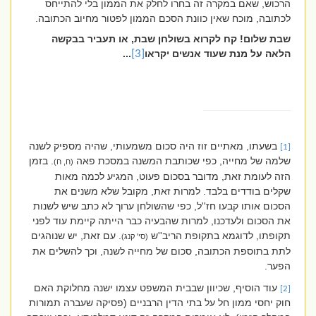
הרכוש, שאם במקרה זה בחרו לחלק את הממון בלי להתייחס
לכתובה, מוכח שאין כוונת הסכם הממון לפטור מחיוב הכתובה.
שבת שלום! קח לקרוא בשולחן שבת, או תעביר בבקשה
הלאה על מנת שעוד אנשים יקראו
[3]
...
בשעתו, מאתיים זוז היה סכום משמעותי, שהיה מספיק לשנה
[1]
שלמה של מחייה, כפי שכותבת המשנה במסכת פאה
. בזמן
(ח, ח)
הזה לעומת זאת, מדובר בסכום פעוט, המגיע לכמה מאות
שקלים בודדים בלבד. למרות זאת, מקובל שלא משנים את
הסכום אותו קבעו חז''ל, כפי שהשולחן ערוך לא כתב שיש לשנות
את הסכום ולעדכנו, למרות שהבעיה כבר הייתה קיימת עוד לפני
תקופתו, לדוגמא בתקופת הריב''ש
. עם זאת, יש שנוהגים
(סי' קנג)
לתת בתוספת הכתובה, סכום של מחייה לשנה, וכך להשלים את
הפער.
עוד הוסיף, שכיוון שבבית המשפט עצמו ישנה מחלוקת האם
[2]
חוק יחסי ממון חל על בתי הדין הרבניים (פסיקה שעברה תמורות