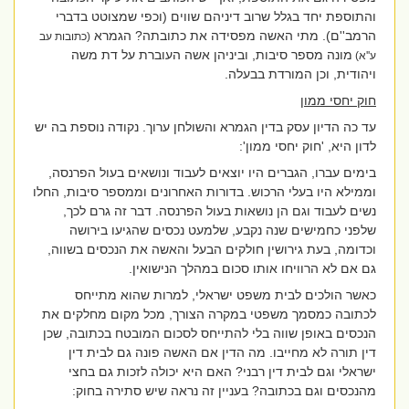
והתוספת יחד בגלל שרוב דיניהם שווים (וכפי שמצוטט בדברי
הרמב''ם). מתי האשה מפסידה את כתובתה? הגמרא
(כתובות עב
מונה מספר סיבות, וביניהן אשה העוברת על דת משה
ע''א)
ויהודית, וכן המורדת בבעלה.
חוק יחסי ממון
עד כה הדיון עסק בדין הגמרא והשולחן ערוך. נקודה נוספת בה יש
לדון היא, 'חוק יחסי ממון':
בימים עברו, הגברים היו יוצאים לעבוד ונושאים בעול הפרנסה,
וממילא היו בעלי הרכוש. בדורות האחרונים וממספר סיבות, החלו
נשים לעבוד וגם הן נושאות בעול הפרנסה. דבר זה גרם לכך,
שלפני כחמישים שנה נקבע, שלמעט נכסים שהגיעו בירושה
וכדומה, בעת גירושין חולקים הבעל והאשה את הנכסים בשווה,
גם אם לא הרוויחו אותו סכום במהלך הנישואין.
כאשר הולכים לבית משפט ישראלי, למרות שהוא מתייחס
לכתובה כמסמך משפטי במקרה הצורך, מכל מקום מחלקים את
הנכסים באופן שווה בלי להתייחס לסכום המובטח בכתובה, שכן
דין תורה לא מחייבו. מה הדין אם האשה פונה גם לבית דין
ישראלי וגם לבית דין רבני?
האם היא יכולה לזכות גם בחצי
מהנכסים וגם בכתובה? בעניין זה נראה שיש סתירה בחוק: