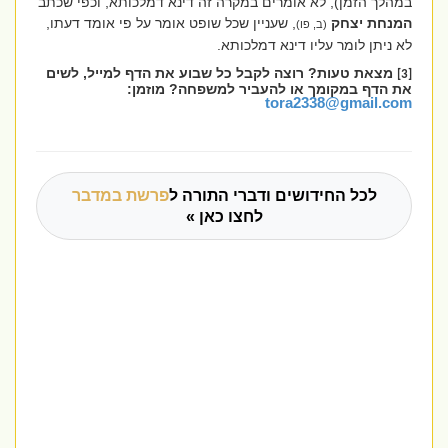
במהלך הזמן), לא אומרים במקרה זה דינא דמלכותא, וכפי שכתב
המנחת יצחק
, שעניין שכל שופט אומר על פי אומד דעתו,
(ב, פו)
לא ניתן לומר עליו דינא דמלכותא.
מצאת טעות? רוצה לקבל כל שבוע את הדף למייל, לשים
[3]
את הדף במקומך או להעביר למשפחה? מוזמן:
tora2338@gmail.com
לכל החידושים ודברי התורה ל
פרשת במדבר
לחצו כאן »