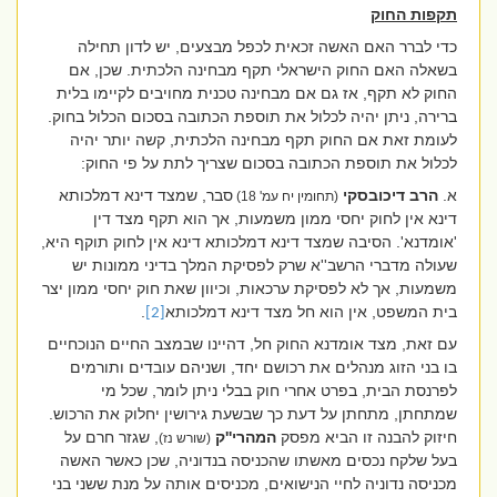
תקפות החוק
כדי לברר האם האשה זכאית לכפל מבצעים, יש לדון תחילה
בשאלה האם החוק הישראלי תקף מבחינה הלכתית. שכן, אם
החוק לא תקף, אז גם אם מבחינה טכנית מחויבים לקיימו בלית
ברירה, ניתן יהיה לכלול את תוספת הכתובה בסכום הכלול בחוק.
לעומת זאת אם החוק תקף מבחינה הלכתית, קשה יותר יהיה
לכלול את תוספת הכתובה בסכום שצריך לתת על פי החוק:
א.
הרב דיכובסקי
סבר, שמצד דינא דמלכותא
(תחומין יח עמ' 18)
דינא אין לחוק יחסי ממון משמעות, אך הוא תקף מצד דין
'אומדנא'. הסיבה שמצד דינא דמלכותא דינא אין לחוק תוקף היא,
שעולה מדברי הרשב''א שרק לפסיקת המלך בדיני ממונות יש
משמעות, אך לא לפסיקת ערכאות, וכיוון שאת חוק יחסי ממון יצר
בית המשפט, אין הוא חל מצד דינא דמלכותא
.
[2]
עם זאת, מצד אומדנא החוק חל, דהיינו שבמצב החיים הנוכחיים
בו בני הזוג מנהלים את רכושם יחד, ושניהם עובדים ותורמים
לפרנסת הבית, בפרט אחרי חוק בבלי ניתן לומר, שכל מי
שמתחתן, מתחתן על דעת כך שבשעת גירושין יחלוק את הרכוש.
חיזוק להבנה זו הביא מפסק
המהרי''ק
, שגזר חרם על
(שורש נז)
בעל שלקח נכסים מאשתו שהכניסה בנדוניה, שכן כאשר האשה
מכניסה נדוניה לחיי הנישואים, מכניסים אותה על מנת ששני בני