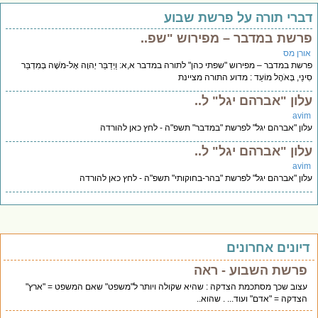
ברי תורה על פרשת שבוע
רשת במדבר – מפירוש "שפ..
ורן מס
שת במדבר – מפירוש "שפתי כהן" לתורה במדבר א,א: וַיְדַבֵּר יְהוָה אֶל-מֹשֶׁה בְּמִדְבַּר
ינַי, בְּאֹהֶל מוֹעֵד : מדוע התורה מציינת
לון "אברהם יגל" ל..
avi
ון "אברהם יגל" לפרשת "במדבר" תשפ"ה - לחץ כאן להורדה
לון "אברהם יגל" ל..
avi
ון "אברהם יגל" לפרשת "בהר-בחוקותי" תשפ"ה - לחץ כאן להורדה
יונים אחרונים
פרשת השבוע - ראה
עצוב שכך מסתכמת הצדקה : שהיא שקולה ויותר ל"משפט" שאם המשפט = "ארץ"
הצדקה = "אדם" ועוד... . שהוא..