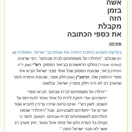
אשה
בזמן
הזה
מקבלת
את כספי הכתובה
פתיחה
בפרשת השבוע כותבת התורה את שמות בני ישראל, ומספרת
(א,
שכולם: ''התילדו על משפחותם לבית אבותם''. כפי שראינו
יח)
נחלקו הראשונים בביאור הפסוק:
רש''י
(במדבר שנה ד')
(שם, ד''ה
ביאר, שכוונת הפסוק שכל אחד מבני ישראל הביא את
ויתילדו)
ספרי היוחסין שלו.
הרמב''ן
חלק וסבר, שכוונת התורה לומר
(שם)
שהערב רב לא היה חלק ממניין ישראל. ובלשונו:
''יתילדו על משפחתם לבית אבתם: הביאו ספרי
ייחוסיהם ועדי חזקת לידת כל אחד ואחד להתייחס על
השבט, לשון רש"י. ואיננו נראה שיהיו צריכין להביא שטר
ועדים על ייחוסיהם לשבטיהם, אבל "ויתילדו" שנמנו
תולדותם למשפחותם לבית אבותם. הטעם, לומר כי
נקהלו כל העדה כלם אל פתח אהל מועד, חוץ מערב רב
אשר לא מבני ישראל המה.''