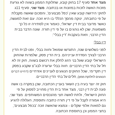
מצד אחד
סעיף 17 בחוק קובע, שחלוקת הממון בשווה לא גורעת
מזכות האשה לזכות במזונות או בכתובה.
מצד שני
, סעיף 11ג
לחוקי הירושה קובע שאין 'כפל מבצעים', והסכום שאשה מקבלת
על פי כתובתה, ינוקה מהסך הכללי בו היא זוכה. עם זאת למעשה,
כאשר מדובר בבית דין ישראלי, כאמור אין לסתירה זו כל כך
משמעות, שכן לא נוהגים בו על פי דין תורה. שונה הדבר בבית
הדין הרבני, וזאת בעקבות 'דין בבלי':
דין בבלי
לפני כשלושים שנה, התגרשו שמואל וחווה בבלי, ופנו לבית הדין
הרבני לצורך הסדרת ענייניהם. בית הדין פסק, שלמרות שהחוק
הישראלי קובע שעל בני הזוג לחלק את רכושם בשווה, חוק זה לא
חל על בתי הדין הרבניים. חווה בבלי ערערה לבג''צ שקבע בפסק
דין תקדימי, שכל החוקים הנוגעים לעניינים אזרחיים
(דהיינו דברים
חלים
על בתי הדין הרבניים.
,
הנוגעים לחלוקת ממון)
חוק זה יוצר בעיה בין השאר בעניין הכתובה, שכן במקרה בו אשה
פונה לבית דין רבני, מצד אחד בית הדין מחוייב לפסוק על פי
החוק הישראלי, ולתת לאשה חצי מהנכסים המשותפים. מצד שני,
היא אמורה לקבל על פי דין תורה כתובה ותוספת, העלולה להגיע
גם למאות אלפי שקלים - ונמצא שהאשה זוכה 'בכפל מבצעים',
בחצי הממון וכן בתוספת הכתובה.