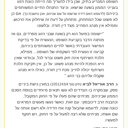
השופט המכריע בתיק, שכן בידו להעריך מה הייתה כוונת הזוג
בענייני הממון בשעה שנישאו, וכיצד התנהלו החיים המשותפים
ביניהם
אם כן
(לדוגמא האם דירה שרשמו על שם שניהם, אכן נחשבת כך).
לא פשוט שכל המתחתן, מתחתן על דעת זה שיחלוק את הרכוש,
וממילא אין מנהג המחייב מצד דין תורה. ובלשונו:
''יישומה בפועל הוא רק בשעה שבני הזוג מפרדים, גם אז
מותנה הדבר בקביעת השופט ,הנעשית על פי בדיקת
המישור העובדתי באשר לחיים המשותפים ביניהם,
קביעה זו נעשית לפי השקפתו של השופט... ממילא,
הלכת השיתוף אינה חוק פשוט וברור לכל, ובוודאי שאין
היא הופכת להיות מנהג פשוט. על כן, אין חקיקת הלכת
השיתוף יכולה לחייב מכח דין תורה, כאילו היא מנהג
שקבלו עליהם בני הזוג.''
ג.
הרב אוריאל לביא
במעין גישת ביניים
(תיק מס'
(1051243/4
פסק, שבמקרה בו הצדדים לא עשו תנאים מיוחדים בנוסח הסכם
הממון שביניהם, מניחים שהם פעלו על פי החוק המקובל,
וכהבנת הרב דיכובסקי. עם זאת, כאשר נעשו מעשים המראים
כוונה שונה, לדוגמא שהבעל קנה את הדירה ולא רשם אותה על
שם אשתו, מניחים שלא רצה לפעול על פי החוק, ויש תוקף
למעשיו.