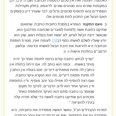
לאלמנה. לעומת זאת אין סכום לתוספת הכתובה
, לכן
(שם, נד ע''ב)
במקומות שונים נהגו מנהגים שונים. לדוגמא, בחלק מקהילות
הספרדים נהגו להוסיף סכומים גדולים, דבר שעורר דיון בפוסקים
האם הבעל אכן התכוון לתת סכומים אלו.
ב.
טעם התקנה
: הגמרא במסכת כתובות כותבת, שהטעם
שתיקנו כתובת אשה (לפחות לסוברים שכתובה מדרבנן) הוא,
שכאשר ירצה הבעל לגרש, לא יעשה זאת בקלות ראש, שכן הוא
יודע שעליו לשלם לאשתו כסף רב
. לעומת זאת, מטרת תוספת
[1]
הכתובה היא להראות את חיבת הבעל לאשתו וכדומה. ובלשון
הרמב''ם בהלכות אישות
:
(י, ז)
''וצריך לכתוב כתובה קודם כניסה לחופה ואחר כך יהיה
מותר באשתו... וכמה הוא כותב לה, אם היתה בתולה אין
כותבין לה פחות ממאתים דינרים, ואם בעולה אין כותבין
לה פחות ממאה דינרים, וזה הוא הנקרא עיקר כתובה,
ואם רצה להוסיף לה אפילו ככר זהב מוסיף, ודין התוספת
ודין העיקר אחד הוא לרוב הדברים, לפיכך כל מקום
שנאמר בו כתובה סתם הוא העיקר והתוספת כאחד,
וחכמים הם שתיקנו כתובה לאשה כדי שלא תהיה קלה
בעיניו להוציאה.''
למרות ההבדלים הנ''ל, כאשר האשה מפסידה את כתובתה, היא
מפסידה גם את התוספת, ואף יש הכותבים את עיקר הכתובה