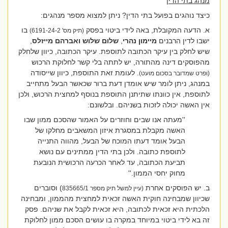
מנהג בתי הדין
כיצד נוהגים בפועל בתי הדין? ניתן למצוא מספר מנהגים:
א. הדעה המקובלת, באה לידי ביטוי בפסק
בו
(תיק מס'
6191-24-2
)
ישבו לדין הרבנים
מיימון נהרי
,
שלום שלוש ואברהם מייזלס
,
שיש לחלק בין עיקר הכתובה לתוספת. עיקר הכתובה, כיוון שלחלק
מהפוסקים דינה מהתורה, יש לתתה בלי קשר לחלוקת הרכוש
. לעומת זאת התוספת, כיוון שייסודה
(ופרט שמדובר בסכום מועט)
במנהג, ניתן לומר שיש אומדן דעת ברור שכאשר הבעל מתחייב
לתוספת, אין כוונתו שתיתנן התוספת בנוסף למחצית הרכוש, ולכן
אין האשה יכולה לזכות בשניהם. ובלשונם:
''מעתה אנו שבים וחוזרים על האמור שהסכם ממון שבו
האשה מקבלת במסגרת איזון המשאבים מחלקו של
הבעל אומד דעתו המוכח של הבעל, מהווה התנייה
לתוספת כתובה. ולכן בתי הדין ממתינים עם נושא
תביעת הכתובה, עד לאחר הכרעה הרכושית הנובעת
מחוק יחסי הממון
.
''
ב. יש הפוסקים אחרת
) וסוברים
(עיין למשל תיק מספר 835665/1
שכיוון שמבחינה חוקית האשה זכאית למחצית מהממון, ומבחינה
הלכתית היא זכאית לכתובה, היא זכאית לקבל את שניהם. פסק
זה בא לידי ביטוי במיוחד במקרה בו עושים הסכם ממון לחלוקת