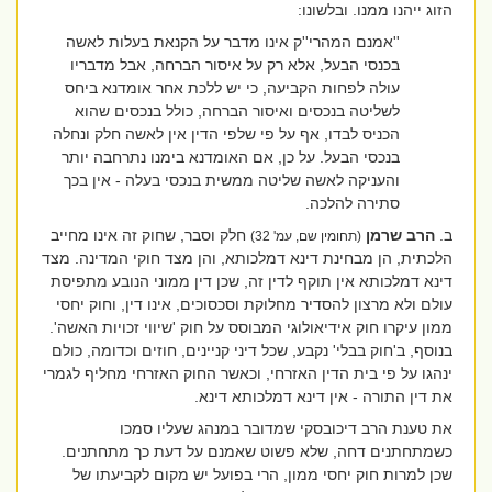
הזוג ייהנו ממנו. ובלשונו:
''אמנם המהרי''ק אינו מדבר על הקנאת בעלות לאשה
בכנסי הבעל, אלא רק על איסור הברחה, אבל מדבריו
עולה לפחות הקביעה, כי יש ללכת אחר אומדנא ביחס
לשליטה בנכסים ואיסור הברחה, כולל בנכסים שהוא
הכניס לבדו, אף על פי שלפי הדין אין לאשה חלק ונחלה
בנכסי הבעל. על כן, אם האומדנא בימנו נתרחבה יותר
והעניקה לאשה שליטה ממשית בנכסי בעלה - אין בכך
סתירה להלכה.
ב.
הרב שרמן
חלק וסבר, שחוק זה אינו מחייב
(תחומין שם, עמ' 32)
הלכתית, הן מבחינת דינא דמלכותא, והן מצד חוקי המדינה. מצד
דינא דמלכותא אין תוקף לדין זה, שכן דין ממוני הנובע מתפיסת
עולם ולא מרצון להסדיר מחלוקת וסכסוכים, אינו דין, וחוק יחסי
ממון עיקרו חוק אידיאולוגי המבוסס על חוק 'שיווי זכויות האשה'.
בנוסף, ב'חוק בבלי' נקבע, שכל דיני קניינים, חוזים וכדומה, כולם
ינהגו על פי בית הדין האזרחי, וכאשר החוק האזרחי מחליף לגמרי
את דין התורה - אין דינא דמלכותא דינא.
את טענת הרב דיכובסקי שמדובר במנהג שעליו סמכו
כשמתחתנים דחה, שלא פשוט שאמנם על דעת כך מתחתנים.
שכן למרות חוק יחסי ממון, הרי בפועל יש מקום לקביעתו של