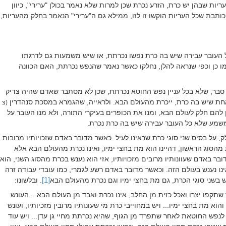
יות שבהן יש כרת, הזרע נכרת שכן למרות שלא נאמר בכולן "ערירי", כיוון
כותבת שכל העריות הוקשו זו לזו, ממילא גם ה"ערירי" הנאמר בחלק מהעריות,
העובר עבירה שיש בה כרת נפשו נכרתת, או שיש משמעות גם לדרגתו
ו כן וכפי שנראה להלן, נחלקו כאשר נאמר שהנפש נכרתת, האם הכוונה
סבר, שלא בכל עניין נפש החוטא נכרתת, שכן לא מסתבר שאדם שהיה צדיק
אחת שיש בה כרת, ייכרת מהעולם הבא. ולראייה, שהגמרא במסכת סנהדרין
(צ
 להם חלק לעולם הבא, ומנו את הכופרים בעיקרי התורה, ולא מנו העובר על
משמע שלא כל העובר עבירה שיש בה כרת נכרת.
, על בסיס שני סוגי כרת שראינו לעיל. כאשר מדובר באדם שזכויותיו מרובות
רת מהסוג הראשון, דהיינו הוא מת בחצי ימיו, ואינו נכרת מהעולם הבא אלא
ובר באדם שעוונותיו מרובים מזכויותיו, אזי הוא נענש בכרת מהסוג השני, הוא
נו נענש בעולם הזה. וכאשר מדובר באדם רשע לגמרי, כמו עובדי עבודה זרה
ש בשני סוגי הכרת, גם מת בחצי ימיו וגם נכרת מהעולם הבא
[1]
. ובלשונו:
 שתקפו יצרו ואכל כזית מן החלב, אינו נכרת ואבד מן העולם הבא...
העונש
 והוא מת בחצי ימיו...
ויש במחוייבי כרת מי שעונותיו מרובין מזכיותיו, ועונש
לנפש החוטאת לאחר שתפרד מן הגוף, שהיא נכרתת מחיי גן עדן... ויש עוד