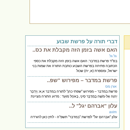
דברי תורה על פרשת שבוע
האם אשה בזמן הזה מקבלת את כס..
גל גל
בס''ד פרשת במדבר: האם אשה בזמן הזה מקבלת את כספי
הכתובה פתיחה בפרשת השבוע כותבת התורה את שמות בני
ישראל, ומספרת (א, יח) שכול
פרשת במדבר – מפירוש "שפ..
אורן מס
פרשת במדבר – מפירוש "שפתי כהן" לתורה במדבר א,א: וַיְדַבֵּר
יְהוָה אֶל-מֹשֶׁה בְּמִדְבַּר סִינַי, בְּאֹהֶל מוֹעֵד : מדוע התורה מציינת
עלון "אברהם יגל" ל..
avim
עלון "אברהם יגל" לפרשת "במדבר" תשפ"ה - לחץ כאן להורדה