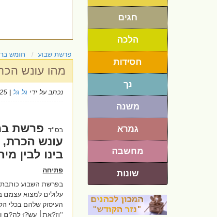
חגים
הלכה
פרשת שבוע
חומש בר
חסידות
מהו עונש הכרת
נך
נכתב על ידי
גל גל
| 29/5/2025
משנה
פרשת במ
גמרא
בס''ד
עונש הכרת, 
מחשבה
בינו לבין מית
פתיחה
שונות
בפרשת השבוע כותבת 
עלולים למצוא עצמם ב
העיסוק שלהם בכלי הק
''
וְזֹ?את׀ עֲשׂ?וּ לָהֶ?ם וְחָ