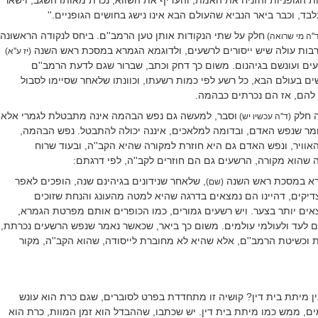
בד, וכבר ביאר הנביא שהעולם הבא אינו נישג בחושים הגופניים.''
חלק על שתי הנקודות אותן טען הרמב''ם. ביחס לנקודה הראשונה
''ה מי שרואה)
בות עולה שיש ייסורים לרשעים, ולדוגמא הגמרא במסכת ראש השנה
(יז ע''א)
ים ועונשם בגיהנום. משום כך דחק וכתב, שברור שגם לדעת הרמב''ם
ם בעולם הבא, כל רשע לפי כמות רשעתו, וכוונתו שלאחר שסיימו לסבול
 להם, אז הם נכרתים כבהמה.
ה חלק
וסבר, למעשה גם נפש הבהמה אינה מתבטלת לגמרי אלא
(ד''ה עכשיו יש)
חומר שנפש האדם, ובדומה למלאכים, איננה יכולה להתבטל. נפש הבהמה,
האוויר, ונפש האדם גם היא חוזרת למקורה שהיא הקב''ה, ובעוד שרוח
 שהוא מקורה, הרשעים גם הם חוזרים לקב''ה, לפי דרגתם:
מרא במסכת ראש השנה
, שלאחר שנידונים בגיהינם שנה, הופכים לאפר
(שם)
דיקים, דהיינו הם נמצאים בדרגה שהיא למטה מהעונג והנחת שזוכים
אים יותר בצער. ויש רשעים גמורים, כמו הכופרים אותם מפרטת הגמרא,
ם לעד ולעולמי עולמים. משום כך ביאר, שכאשר נאמר שנפש הרשעים נכרתת,
ת וכשיטת הרמב''ם, אלא שהיא לא מחוברת לייסודה, שהוא הקב''ה, מקור
ן מיתת בית דין? קושיה זו מתחדדת בפרט לסוברים, שגם כרת הוא עונש
ימים, ממש כמו מיתת בית דין. יש שכתבו, שההבדל הוא זמן המוות, כרת הוא