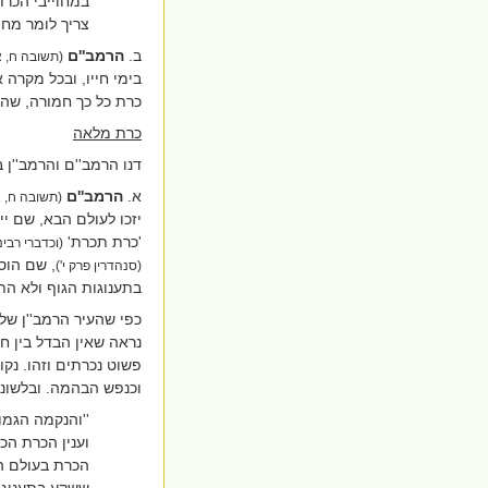
במחוייבי הכרת
צריך לומר מחיי
ב.
הרמב''ם
(תשובה ח, 
בימי חייו, ובכל מקרה
כרת כל כך חמורה, שה
כרת מלאה
דנו הרמב''ם והרמב''ן 
א.
הרמב''ם
(תשובה ח, א
יזכו לעולם הבא, שם י
'כרת תכרת'
(וכדברי רבינ
, שם הוס
(סנהדרין פרק י')
בתענוגות הגוף ולא הת
כפי שהעיר הרמב''ן שלה
נראה שאין הבדל בין חו
פשוט נכרתים וזהו. נק
וכנפש הבהמה. ובלשונו
''והנקמה הגמו
וענין הכרת ה
הכרת בעולם הז
ששקע בתענוגות