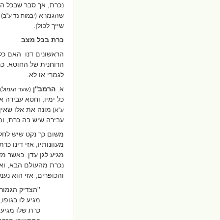
נכרת, אך סבר שבכל הער
שהגמרא
(יבמות נד ע''ב)
שייך לכולן.
כרת בכל מצב
הראשונים דנו
האם כל 
הרוחנית של החוטא. כמ
לגמרי או לא.
א.
הרמב''ן
(שער הגמול)
כל ימיו, וחטא עבירה 
מונה את אלו שאין
ע''א)
עבירה שיש בה כרת, ו
משום כך נקט שיש לחלק
מעוונותיו, אזי דינו כ
מגיע לגן עדן. כאשר מד
נכרת מהעולם הבא, ואי
והכופרים, אזי הוא נענ
''הצדיק הגמור
מגיע לו בגופו,
כרת שלו מגיע 