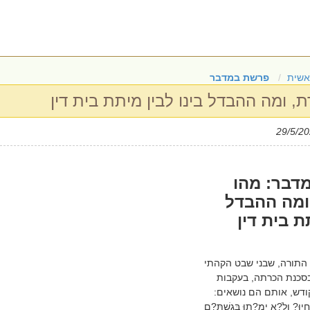
אשית
פרשת במדבר
, ומה ההבדל בינו לבין מיתת בית דין
דבר: מהו
ומה ההבדל
ת בית דין
התורה, שבני שבט הקהתי
סכנת הכרתה, בעקבות
ודש, אותם הם נושאים:
יוּ? וְלֹ?א יָמֻ?תוּ בְּגִשְׁתָּ?ם