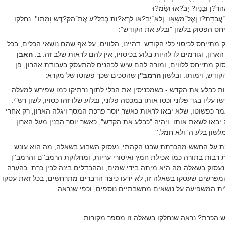
רֹ?ן וּבָנָיו? יָבֹ?אוּ וְשָׂמ?וּ
ֹדָת?וֹ וְאֶל־מַשָּׂאֽוֹ.
וְלֹא־יָבֹ?אוּ לִרְא?וֹת כְּבַלַּ?ע אֶת־הַקֹּ?דֶשׁ וָמֵֽתוּ''. נחלקו
ס הפסוק בלשון "ובלע את הקודש":
מתייחס לכיסוי כלי הקודש. דהיינו,
הלווים, על אף שהם נושאי הכלים, בכל
ון, וגורמים לו להיות בלוע בכיסויו, אין להם לראות שלב זה. ב.
האבן
וק מתייחס ללווים, ומורה להם שיש לכהנים להתעסק בעבודת אהרון, פן
קודש, וימותו. ובלשון
הרמב''ן
שהסכים שכך פשוטו של מקרא:
אות כבלע את הקדש - כשמכניסין את הכלי לתוך נרתיקו כמו שפירש למעלה
ו עליו בגד פלוני וכסו אותו במכסה פלוני, ובלוע שלו זהו כסויו, לשון רש"י.
ר כפשוטו, שלא יבאו לראות כאשר יוסר פרכת המסך ויגלה הארון, רק אחרי
 יבאו לשאת אותו. ויהיה "כבלע את הקדש", כאשר יוסר הבנין מעל הארון
שון בלע ה' ולא חמל.''
ת על החשש מהכרתת שבט הקהתי, נעסוק השבוע בשאלה, מה הוא עונש
 רבות בתורה כמו אכילת חמץ ואיסורי עריות, ומחלוקת הרמב''ם והרמב''ן
, נעסוק בשאלה מה היא מיתה בידי שמים, וההבדלים בינה לבין כרת. כהערה
מפרשים שעסקו בשאלה זו, לא ידעו כיצד הדברים מתרחשים, בכל זאת עסקו
ת המשפיעה על נושאים מחשבתיים נוספים, וכפי שנראה.
ונש הכרת? נראה שנחלקו בשאלה זו מספר מקורות: