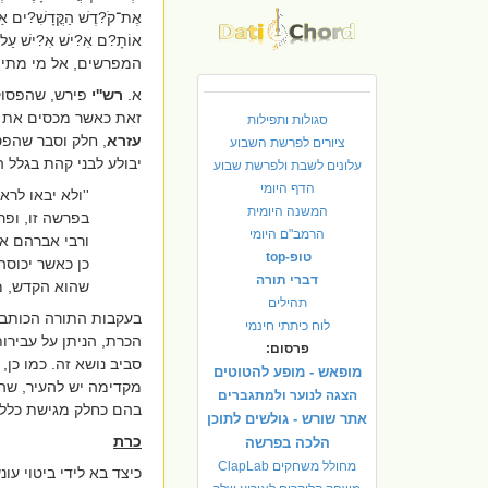
אֶת־קֹ?דֶשׁ הַקֳּדָשִׁ?ים אַהֲ
אוֹתָ?ם אִ?ישׁ אִ?ישׁ עַל־עֲב
המפרשים, אל מי מתייח
א.
רש''י
פירש, שהפסוק 
זאת כאשר מכסים את האר
סגולות ותפילות
עזרא
, חלק וסבר שהפס
ציורים לפרשת השבוע
יבולע לבני קהת בגלל ה
עלונים לשבת ולפרשת שבוע
הדף היומי
''ולא יבאו לר
המשנה היומית
בפרשה זו, ופרש
הרמב"ם היומי
ורבי אברהם אמ
טופ-top
כן כאשר יכוסה
דברי תורה
שהוא הקדש, מל
תהילים
בעקבות התורה הכותב
לוח כיתתי חינמי
הכרת, הניתן על עבירות
פרסום:
סביב נושא זה. כמו כן
מופאש - מופע להטוטים
מקדימה יש להעיר, שה
הצגה לנוער ולמתגברים
בהם כחלק מגישת כללי
אתר שורש - גולשים לתוכן
כרת
הלכה בפרשה
מחולל משחקים ClapLab
כיצד בא לידי ביטוי ע