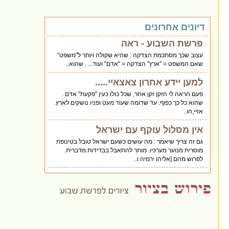
דיונים אחרונים
פרשת השבוע - ראה
עצוב שכך מסתכמת הצדקה : שהיא שקולה ויותר ל"משפט"
שאם המשפט = "ארץ" הצדקה = "אדם" ועוד... . שהוא..
למען יידע אחרון צאצאיי.....
פעם הראה לי הזקן זקן אחר, שכל כולו כעין "פקעת" אדם .
שהוא כל כך כפוף. עד שדומה שעוד מעט ופניו נושקים לארץ.
אזיי,הו..
אין מסלול עוקף עם ישראל
גם זה צריך שיאמר : מה עושים כשעם ישראל טובל בטינופת
מוסרית מנוער מערכיו. מותר להתאבל בבדידות מדברית.
לפרוש מהם [אליהו ירמיה ו..