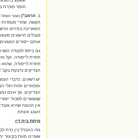
חומר מוכרת בל
ב.
הרמב''ן
(שער הגמול ד
הקשה, שהרי מגמרות ר
המאריכה בפירוט הרשע
סובלים הרשעים מעונשי
אותם ייסורים המגעים
גם ביחס לנקודה השני
חוזרת לייסודה, וקל ו
חוזרת לייסודה, שהוא 
הצדיקים נדבקת בקב''ה
יש רשעים, כדברי הג
ומפוזרים תחת רגלי הצ
הצדיקים, אך אינם נמצ
שנשארים לסבול ייסורי
אין הכוונה שהיא אובד
העונג והנחת.
מיתת בית דין
מה ההבדל בין כרת לבי
שעניינו מוות בקיצור 