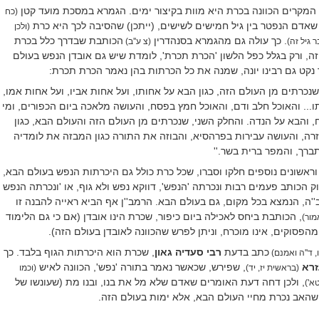
ב המקרים הכוונה בכרת היא מוות בקיצור ימים. הגמרא במסכת מועד קטן
(כח
אדם הנפטר בין גיל חמישים לשישים, (ייתכן) שהסיבה לכך היא כרת
(ולכן
. כך עולה גם מהגמרא בסנהדרין
הכותבת שבדרך כלל בכרת
גיל זה)
(צ ע''ב)
זה, ורק בגלל כפל הלשון 'הכרת תכרת', לומדת שיש גם אובדן הנפש בעולם
נקט גם רבינו יונה, שמנה את כל הכרתות בהן נאמר הכרת תכרת:
נכרתים מן העולם הזה, כגון הבא על אחותו, ועל אחות אביו, ועל אחות אמו,
... והאוכל חלב ודם, והאוכל חמץ בפסח, והעושה מלאכה ביום הכפורים, ומי
 והבא על הנדה.
והחלק השני, שנכרתים מן העולם הזה והעולם הבא, כגון
רה, והעושה עבירות בפרהסיא, והבוזה את התורה כגון המבזה את לומדיה
ברך, והמפר ברית בשר.
''
וראשונים נוספים חלקו וסברו, שכל כרת כולל גם היכרתות הנפש בעולם הבא,
ק הכותב פעמים רבות ונכרתה 'הנפש', דווקא נפש ולא גוף, או 'ונכרתה הנפש
''ה, הנמצא בכל מקום, גם בעולם הבא. הרמב''ן אף הביא ראייה להבנה זו
, הכותבת ביחס לאכילה ביום כיפור, שכרת הינו אובדן (אם כי גם הלימוד
מור)
מהפסוקים, אינו מוכרח, וניתן לפרש שהכוונה לאובדן בעולם הזה).
כתב בדעת
רבי סעדיה גאון
, שכרת הוא היכרתות הגוף בלבד. כך
 ד''ה ואמנם)
זרא
, שפירש, שכאשר נאמר בתורה 'נפש', הכוונה לאיש
(בראשית יז, יד)
(וכמו
, ולכן דחה דעת האומרים שאדם שלא מל את בנו, ובנו מת (שעונשו של
א')
שהאב נכרת מחיי העולם הבא, אלא ימות בעולם הזה.