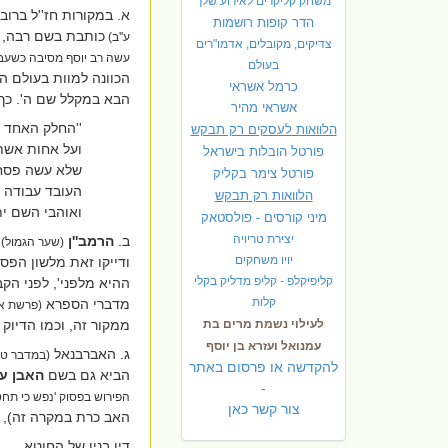
משחק קליקרים לאירוע שלך
א. במקורות חז''ל ברו
הדר קופות רושמות
כותבת בשם רבה, ש
ע''ב)
צדיקים, מקובלים, אדמו"רים
עשה רב יוסף מסיבה כשעבר 
בעולם
הכוונה למוות בעולם ה
כרמל אשראי
הבא במקלל שם ה'. כך 
אשראי מהיר
''החלק האחד ש
הלוואות לעסקים רק תבקש
ועל אחות אשתו
פורטל הובלות בישראל
שלא עשה פסח,
פ
ורטל צימר בקליק
העובד עבודה ז
הלוואות רק תבקש
ואוהבי השם ית
מיני קורסים - פולסטאק
יצירת טריויה
ב.
הרמב''ן
(שער הגמול)
יויו משחקים
ודייקו זאת מלשון הפסו
קליפיקלפ - קליפ מדליק בקלי
ההיא מלפני', לפני הקב
קלות
מדברי הספרא
(פרשת א
לעילוי נשמת מרים בת
ממקור זה, וכמו הדיוק 
עמנואל ועזרא בן יוסף
ג. האברבנאל
(במדבר טו,
להקדשה או פרסום באתר
הביא גם בשם
האבן ע
-
הפירוש בפסוק 'נפש כי תחט
צור קשר כאן
האב כרת במקרה זה), 
דין בניו של החוטא