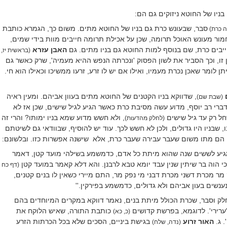
בניו של החוטא ניזוקים גם הם:
סבר, שבעונש כרת גם בניו של החוטא מתים. משום כך, הגמרא כותבת
'ה כרת)
חמור מעונש האוכל תרומה, שכן על אכילת תרומה חייבים מוות בידי שמים,
ייבים כרת, שם בנוסף למות החוטא גם בניו מתים. גם
האבן עזרא
(בראשית יז,
זו, וכך הסביר את לשון הפסוק 'ונכרתה הנפש ההיא מעמיה', שרק כאשר גם
ן לומר שאכן נכרת מעמיו, ואילו אם יש לו זרע, זרעו ממשיכו וכאילו הוא חי.
ם
, שדווקא בניו הקטנים של החוטא מתים בעוון אביהם. ומעין ראיה
(שבת שם)
דברי רב יוסף, מדוע עשה מסיבת כרת כאשר הגיע לגיל שישים, שכן אז לא
ל רק עד גיל שישים
, ולא חשש מדוע שמא בניו ימותו? והרי זה
(לחלק מהדעות)
בו, שבניו היו גדולים, ולכן לא חשש לכך. עוד יש להוסיף, שבוודאי גם לשיטתם
, הם מתו משום שעבר עבירה שעבר כרת, אלא
שישנה אפשרות כזו. ובלשונם:
 מגיע לששים שנה שהוא מיתת כל אדם, כדמשמע בשילהי מועד קטן, דאמר
י הוה בר שיתין שנין עבד יומא טבא לרבנן. והא דלא קאמר במועד קטן
(דף כח
 מר מכרת דשני מכרת דבני מי נפק מר, התם מיירי כשאין לו בנים קטנים,
נענשים בעון אביהם ולא גדולים, כדמשמע בפירקין.''
לק וסבר, שכרת הכולל מיתת בנים, נאמר דווקא במקרים המיוחדים בהם
ערירי'. לדוגמא, בפרשת קדושים
כותבת התורה, שאיש הלוקח את
(כ, כא)
. ג.
האור זרוע
בגישת ביניים, הסכים שלא בכל הכרתות הזרע
(נדה, שלח)