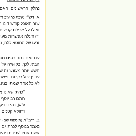
נחלקו הראשונים, האם 
א.
רש''י
(שבת כה ע''ב ד'
שזר האוכל קודש דינו 
ואילו על אכילת קדש ח
העלה אפשרות מעין 
יד)
זרעו של החוטא כלה, נית
עם זאת כתב
רבינו ת
הביא לכך, בקושיה על 
חשש יותר מעונש זה שח
עדיין יכול לקרות. וייש
לא כל אחד שמתו בניו
''כרת: שאינו
התם רב יוסף כ
, נהי דנפק
ע''א)
ודווקא קטנים 
ב.
ריב''א
ח
(תוספות שם)
נאמר בנוסף לכרת גם '
אשת אחיו 'ערירים יהיו'