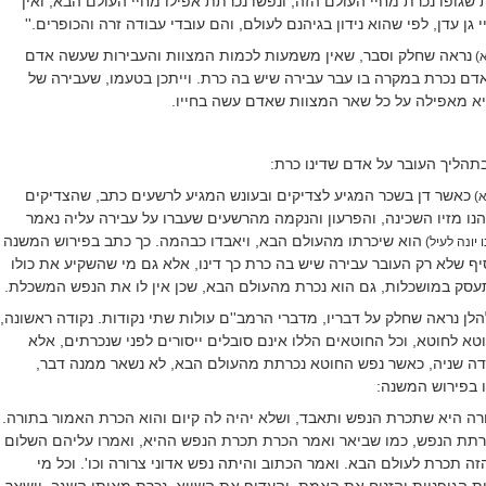
 שגופו נכרת מחיי העולם הזה, ונפשו נכרתת אפילו מחיי העולם הבא, ואין
 גן עדן, לפי שהוא נידון בגיהנם לעולם, והם עובדי עבודה זרה והכופרים.''
נראה שחלק וסבר, שאין משמעות לכמות המצוות והעבירות שעשה אדם
א)
 אדם נכרת במקרה בו עבר עבירה שיש בה כרת. וייתכן בטעמו, שעבירה של
יא מאפילה על כל שאר המצוות שאדם עשה בחייו.
בתהליך העובר על אדם שדינו כרת:
כאשר דן בשכר המגיע לצדיקים ובעונש המגיע לרשעים כתב, שהצדיקים
)
יהנו מזיו השכינה, והפרעון והנקמה מהרשעים שעברו על עבירה עליה נאמר
הוא שיכרתו מהעולם הבא, ויאבדו כבהמה. כך כתב בפירוש המשנה
ו יונה לעיל)
יף שלא רק העובר עבירה שיש בה כרת כך דינו, אלא גם מי שהשקיע את כולו
עסק במושכלות, גם הוא נכרת מהעולם הבא, שכן אין לו את הנפש המשכלת.
לן נראה שחלק על דבריו, מדברי הרמב''ם עולות שתי נקודות. נקודה ראשונה,
טא לחוטא, וכל החוטאים הללו אינם סובלים ייסורים לפני שנכרתים, אלא
ודה שניה, כאשר נפש החוטא נכרתת מהעולם הבא, לא נשאר ממנה דבר,
 בפירוש המשנה:
רה היא שתכרת הנפש ותאבד, ושלא יהיה לה קיום והוא הכרת האמור בתורה.
כרתת הנפש, כמו שביאר ואמר הכרת תכרת הנפש ההיא, ואמרו עליהם השלום
ה תכרת לעולם הבא. ואמר הכתוב והיתה נפש אדוני צרורה וכו'. וכל מי
 הגופניות והזניח את האמת, והעדיף את השווא, נכרת מאותו השגב, וישאר