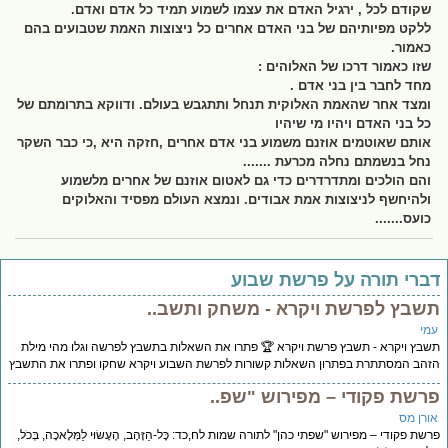
שקודם לכל , ירגיל האדם את עצמו לשמוע תמיד כל אדם ואדם.
ללקט מפיותיהם של בני האדם אחרים כל ניצוצות האמת שטבועים בהם
כאמור.
שזו כאמור דרכו של האלוהים :
מחד לחבר בין בני אדם .
ומצד אחר שהאמת האלוקית תנחל ותתגבש בעולם. ודווקא בתרומתם של
כל בני האדם ויהיו מי שיהיו
אותם שאוטמים אוזנם משמוע בני אדם אחרים ,חזקה היא ,כי כבר השקר
נחל בנשמתם נחלה מכרעת .......
והם הולכים ומתדרדרים כדי גם לאטום אוזנם של אחרים מלשמוע
ולהיחשף לניצוצות אמת אבודים. ונמצא העולם מפסיד והאלוקים
כועס.......
דברי תורה על פרשת שבוע
תשבץ לפרשת ויקרא - משחק ותשב..
עמי
תשבץ ויקרא - תשבץ פרשת ויקרא 🏆 פתרו את השאלות בתשבץ לפרשה וגלו מהי מילת
הזהב המסתתרת בפתרון השאלות קשורות לפרשת השבוע ויקרא שחקו ופתרו את התשבץ
פרשת פקודי – מפירוש "שפ..
אורן מס
פרשת פקודי – מפירוש "שפתי כהן" לתורה שמות לח,כד: כָּל-הַזָּהָב, הֶעָשׂוּי לַמְּלָאכָה, בְּכֹל,