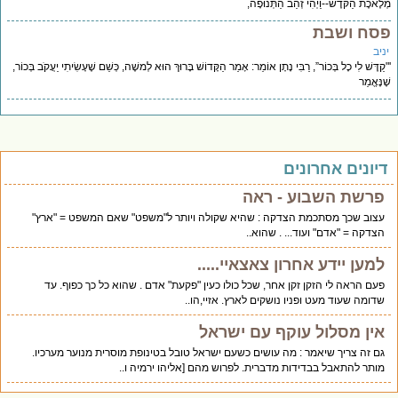
מְלֶאכֶת הַקֹּדֶשׁ--וַיְהִי זְהַב הַתְּנוּפָה,
פסח ושבת
יניב
'"קַדֶּשׁ לִי כָל בְּכוֹר”, רַבִּי נָתָן אוֹמֵר: אָמַר הַקָּדוֹשׁ בָּרוּךְ הוּא לְמשֶׁה, כְּשֵׁם שֶׁעָשִׂיתִי יַעֲקֹב בְּכוֹר,
שֶׁנֶּאֱמַר
דיונים אחרונים
פרשת השבוע - ראה
עצוב שכך מסתכמת הצדקה : שהיא שקולה ויותר ל"משפט" שאם המשפט = "ארץ"
הצדקה = "אדם" ועוד... . שהוא..
למען יידע אחרון צאצאיי.....
פעם הראה לי הזקן זקן אחר, שכל כולו כעין "פקעת" אדם . שהוא כל כך כפוף. עד
שדומה שעוד מעט ופניו נושקים לארץ. אזיי,הו..
אין מסלול עוקף עם ישראל
גם זה צריך שיאמר : מה עושים כשעם ישראל טובל בטינופת מוסרית מנוער מערכיו.
מותר להתאבל בבדידות מדברית. לפרוש מהם [אליהו ירמיה ו..