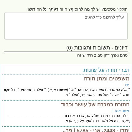
חולק? מסכים? יש לך מה להוסיף? חווה דעתך על החידוש!
דיונים - תשובות ותגובות (0)
טרם נערך דיון סביב חידוש זה
ברי תורה על שונות
שפטים ומתן תורה
יב
אלה המשפטים אשר תשים לפניהם " וגו ' (שמות כא ,א ). '" ואלה המשפטים " - כל מקום
א ' " אלה " פסל את הראשונים , "ואלה " מו
תורה כמכרה של עושר וכבוד
שה אהרון
"ד. התורה כמכרה של עושר, שררה או כבוד. ---------------------------------------------
יֹּאמֶר יְהוָה אֶל-מֹשֶׁה, כֹּה תֹאמַר אֶל-בְּנֵי יִשְׂרָא
- 2448, אני - 5785 | פר..