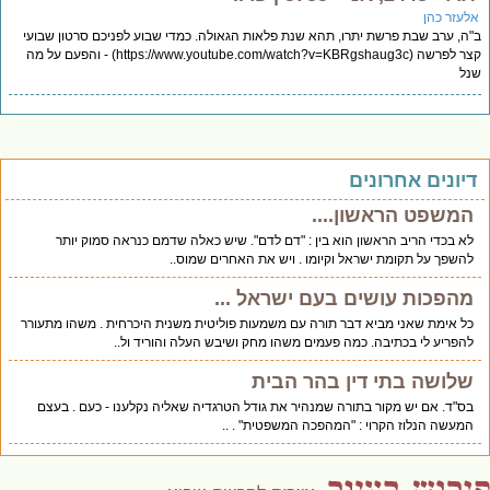
לעזר כהן
ה, ערב שבת פרשת יתרו, תהא שנת פלאות הגאולה. כמדי שבוע לפניכם סרטון שבועי
קצר לפרשה (https://www.youtube.com/watch?v=KBRgshaug3c) - והפעם על מה
ל
יונים אחרונים
המשפט הראשון....
לא בכדי הריב הראשון הוא בין : "דם לדם". שיש כאלה שדמם כנראה סמוק יותר
להשפך על תקומת ישראל וקיומו . ויש את האחרים שמוס..
מהפכות עושים בעם ישראל ...
כל אימת שאני מביא דבר תורה עם משמעות פוליטית משנית היכרחית . משהו מתעורר
להפריע לי בכתיבה. כמה פעמים משהו מחק ושיבש העלה והוריד ול..
שלושה בתי דין בהר הבית
בס"ד. אם יש מקור בתורה שמנהיר את גודל הטרגדיה שאליה נקלענו - כעם . בעצם
המעשה הנלוז הקרוי : "המהפכה המשפטית" . ..