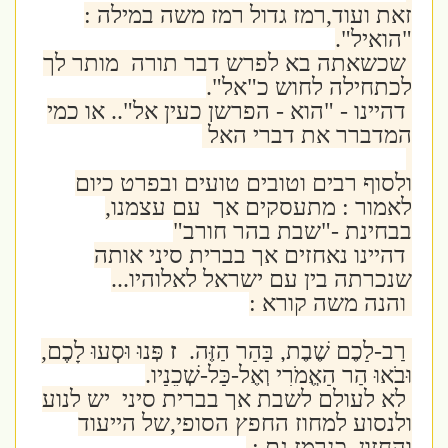
זאת ועוד,רמז גדול רמז משה במילה :
"הואיל".
שכשאתה בא לפרש דבר תורה מותר לך
לכתחילה לחוש כ"אל".
דהיינו - "הוא - הפרשן כעין אל".. או כמי
המדברר את דברי האל
ולסוף רבים וטובים טועים ובפרט כיום
לאמור : מתעסקים אך עם עצמנו,
בבחינת -"שבת בהר חורב"
דהיינו נאחזים אך בברית סיני אותה
שנכרתה בין עם ישראל לאלוהיו...
והנה משה קורא :
רַב-לָכֶם שֶׁבֶת, בָּהָר הַזֶּה.
ז
פְּנוּ וּסְעוּ לָכֶם,
וּבֹאוּ הַר הָאֱמֹרִי וְאֶל-כָּל-שְׁכֵנָיו.
לא לעולם לשבת אך בברית סיני יש לנוע
ולנסוע למחוז החפץ הסופי,של הייעוד
והחזון, כנרמז גם :