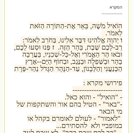
המקרא
--------------
הוֹאִיל מֹשֶׁה, בֵּאֵר אֶת-הַתּוֹרָה הַזֹּאת
לֵאמֹר.
ו
יְהוָה אֱלֹהֵינוּ דִּבֶּר אֵלֵינוּ, בְּחֹרֵב לֵאמֹר:
רַב-לָכֶם שֶׁבֶת, בָּהָר הַזֶּה.
ז
פְּנוּ וּסְעוּ לָכֶם,
וּבֹאוּ הַר הָאֱמֹרִי וְאֶל-כָּל-שְׁכֵנָיו, בָּעֲרָבָה
בָהָר וּבַשְּׁפֵלָה וּבַנֶּגֶב, וּבְחוֹף הַיָּם--אֶרֶץ
הַכְּנַעֲנִי וְהַלְּבָנוֹן, עַד-הַנָּהָר הַגָּדֹל נְהַר-פְּרָת
פירושי מקרא :
---------------------
- "הואיל" - והוא כאל.
-"באר" - הטיל בהם אור והשתקפות של
מי הבאר
"לאמור" - לעולם לאומרם בקהל או
במופביי ולא להסתירם...
- "רב לכם שבת בהר"- לא שבת לעד