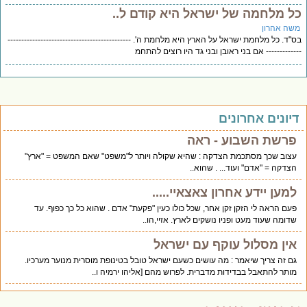
ל מלחמה של ישראל היא קודם ל..
שה אהרון
"ד. כל מלחמת ישראל על הארץ היא מלחמת ה'. ---------------------------------------------
----------- אם בני ראובן ובני גד היו רוצים להתחמ
יונים אחרונים
פרשת השבוע - ראה
עצוב שכך מסתכמת הצדקה : שהיא שקולה ויותר ל"משפט" שאם המשפט = "ארץ"
הצדקה = "אדם" ועוד... . שהוא..
למען יידע אחרון צאצאיי.....
פעם הראה לי הזקן זקן אחר, שכל כולו כעין "פקעת" אדם . שהוא כל כך כפוף. עד
שדומה שעוד מעט ופניו נושקים לארץ. אזיי,הו..
אין מסלול עוקף עם ישראל
גם זה צריך שיאמר : מה עושים כשעם ישראל טובל בטינופת מוסרית מנוער מערכיו.
מותר להתאבל בבדידות מדברית. לפרוש מהם [אליהו ירמיה ו..