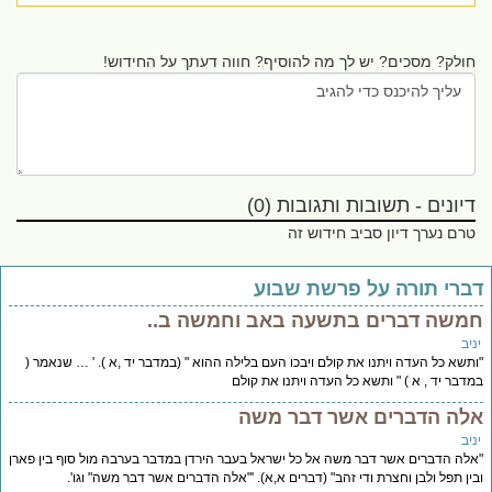
חולק? מסכים? יש לך מה להוסיף? חווה דעתך על החידוש!
דיונים - תשובות ותגובות (0)
טרם נערך דיון סביב חידוש זה
ברי תורה על פרשת שבוע
משה דברים בתשעה באב וחמשה ב..
יב
תשא כל העדה ויתנו את קולם ויבכו העם בלילה ההוא " (במדבר יד ,א ). ' … שנאמר (
דבר יד , א ) " ותשא כל העדה ויתנו את קולם
לה הדברים אשר דבר משה
יב
לה הדברים אשר דבר משה אל כל ישראל בעבר הירדן במדבר בערבה מול סוף בין פארן
ין תפל ולבן וחצרת ודי זהב" (דברים א,א). '"אלה הדברים אשר דבר משה" וגו'.