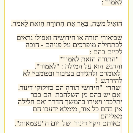
לאמור :
הוֹאִיל מֹשֶׁה, בֵּאֵר אֶת-הַתּוֹרָה הַזֹּאת לֵאמֹר.
שביאורי תורה או חידושיה ואפילו נראים
לכתחילה מופרכים על פניהם - חובה
לקיים בהם :
"התורה הזאת לאמור"
והדגש הוא על המילה : "לאמור".
לאומרם ולהגידם בציבור ובפומביי לא
להירתע !
שהרי "חידושי תורה הם כזיקוקי דינור.
אם יש בהם מן השלהבת הם כבר
יתלכדו ויאירו בהמשך הדרך ואם חלילה
אין בהם כל אור, מימלא ידעכו הם
מאליהם
כאותם זיקוי דינור של יום ה"עצמאות".