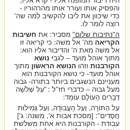
היה דיבור המופנה אליו - קרא אליו,
והפסיק אותו ועורר אותו מהרהוריו -
כדי שיכוון את ליבו להקשיב למה שה'
רוצה לומר לו.
ה"נתיבות שלום"
מסביר: את
חשיבות
הקריאה
מה' אל משה: כי קריאה זו
אל משה מאת ה' והדיבור אליו הוא:
מתוך אוהל מועד – לגב
י נושא
הקורבנות
וזהו
הנושא הראשון
מתוך
אוהל מועד- כי נושא הקורבנות הוא
מעניינם הנשגבים ביותר בתורה- גבוה
מעל גבוה – כדברי חז"ל :
"עַל שְׁלֹשָׁה
דְּבָרִים הָעוֹלָם עוֹמֵד:
עַל הַתּוֹרָה, וְעַל הָעֲבוֹדָה, וְעַל גְּמִילוּת
חֲסָדִים": [מסכת אבות א', משנה: ג']
עבודת - הקורבנות היא אחת משלשת