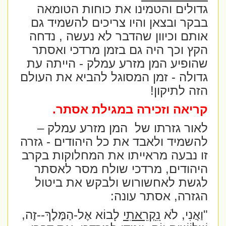
גדולים והטמינו את כוחות הטומאה
בבקר ובצאן והיו צריכים להשמיד גם
אותם וכיוון שהדבר לא נעשה , נדחה
הקץ וכך היה גם בזמן מרדכי ואסתר
שהופיע המן מזרע עמלק - הייתה עת
גדולה - זמן המסוגל להביא את העולם
הזה לתיקון!
קריאה וזכירה במגילת אסתר.
לאור גזרתו של
המן מזרע עמלק –
להשמיד ולאבד את כל היהודים - גזרה
זו נבעה מראייתו את המחלוקות בקרב
היהודים, מרדכי שולח מסר לאסתר
לגשת לאחשורוש ולבקש את ביטול
הגזרה, אסתר עונה:
"וַאֲנִי, לֹא
נִקְרֵאתִי
לָבוֹא אֶל-הַמֶּלֶךְ--זֶה,