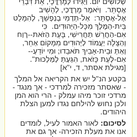
שְׁלוֹשִׁים יוֹם. וַיַּגִּידוּ לְמָרְדֳּכָי, אֵת דִּבְרֵי
אֶסְתֵּר.
וַיֹּאמֶר מָרְדֳּכַי, לְהָשִׁיב
אֶל-אֶסְתֵּר:
אַל-תְּדַמִּי בְנַפְשֵׁךְ, לְהִמָּלֵט
בֵּית-הַמֶּלֶךְ מִכָּל-הַיְּהוּדִים.
כִּי
אִם-הַחֲרֵשׁ תַּחֲרִישִׁי, בָּעֵת הַזֹּאת--רֶוַח
וְהַצָּלָה יַעֲמוֹד לַיְּהוּדִים מִמָּקוֹם אַחֵר,
וְאַתְּ וּבֵית-אָבִיךְ תֹּאבֵדוּ; וּמִי יוֹדֵעַ--
אִם-לְעֵת כָּזֹאת, הִגַּעַתְּ לַמַּלְכוּת".
[מגילת אסתר, ד, י"א]
בקטע הנ"ל יש את הקריאה אל המלך
- שאסתר מזכירה למרדכי - אך מנגד -
מרדכי זוכר מיהו עמלק - הרי הוא המן
ולכן נחוש להילחם נגדו למען הצלת
היהודים.
לסיכום:
לאור האמור לעיל, לומדים
אנו את מעלת הזכירה- אך גם את