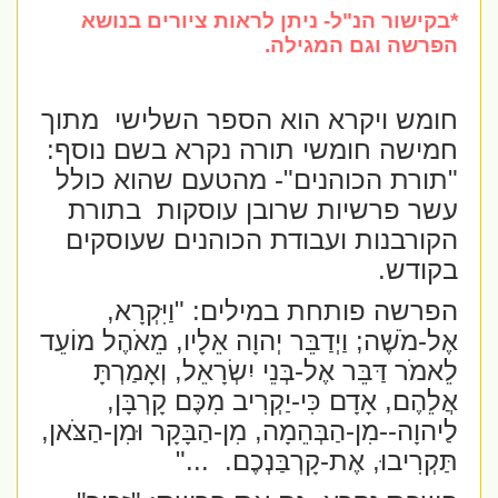
*בקישור הנ"ל- ניתן לראות ציורים בנושא
הפרשה וגם המגילה.
חומש ויקרא הוא הספר השלישי
מתוך
חמישה חומשי תורה נקרא בשם נוסף:
"תורת הכוהנים"- מהטעם שהוא כולל
עשר פרשיות שרובן עוסקות
בתורת
הקורבנות ועבודת הכוהנים שעוסקים
בקודש.
הפרשה פותחת במילים:
"וַיִּקְרָא,
אֶל-מֹשֶׁה; וַיְדַבֵּר יְהוָה אֵלָיו, מֵאֹהֶל מוֹעֵד
לֵאמֹר דַּבֵּר אֶל-בְּנֵי יִשְׂרָאֵל, וְאָמַרְתָּ
אֲלֵהֶם, אָדָם כִּי-יַקְרִיב מִכֶּם קָרְבָּן,
לַיהוָה--מִן-הַבְּהֵמָה, מִן-הַבָּקָר וּמִן-הַצֹּאן,
תַּקְרִיבוּ, אֶת-קָרְבַּנְכֶם.
..."