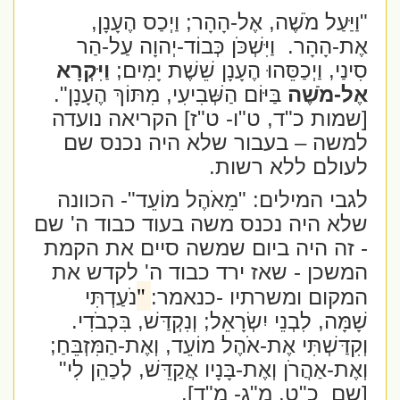
"וַיַּעַל מֹשֶׁה, אֶל-הָהָר; וַיְכַס הֶעָנָן,
אֶת-הָהָר.
וַיִּשְׁכֹּן כְּבוֹד-יְהוָה עַל-הַר
סִינַי, וַיְכַסֵּהוּ הֶעָנָן שֵׁשֶׁת יָמִים;
וַיִּקְרָא
אֶל-מֹשֶׁה
בַּיּוֹם הַשְּׁבִיעִי, מִתּוֹךְ הֶעָנָן".
[שמות כ"ד, ט"ו- ט"ז] הקריאה נועדה
למשה – בעבור שלא היה נכנס שם
לעולם ללא רשות.
לגבי המילים: "מֵאֹהֶל מוֹעֵד"- הכוונה
שלא היה נכנס משה בעוד כבוד ה' שם
- זה היה ביום שמשה סיים את הקמת
המשכן - שאז ירד כבוד ה' לקדש את
"
המקום ומשרתיו -כנאמר:
נֹעַדְתִּי
שָׁמָּה, לִבְנֵי יִשְׂרָאֵל; וְנִקְדַּשׁ, בִּכְבֹדִי.
וְקִדַּשְׁתִּי אֶת-אֹהֶל מוֹעֵד, וְאֶת-הַמִּזְבֵּחַ;
וְאֶת-אַהֲרֹן וְאֶת-בָּנָיו אֲקַדֵּשׁ, לְכַהֵן לִי"
[שם
כ"ט, מ"ג- מ"ד].