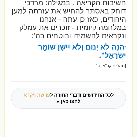
חשיבות הקריאה . במגילה: מרדכי
דוחק באסתר להחיש את עזרתה למען
היהודים, כאז כן עתה - אנחנו
במלחמה קיומית - זוכרים את עמלק
ונקראים להשמידו ובוטחים בה':
הִנֵּה לֹא יָנוּם וְלֹא יִישָׁן שׁוֹמֵר
"
יִשְׂרָאֵל".
[תהלים קכ"א, ד']
לכל החידושים ודברי התורה ל
פרשת ויקרא
לחצו כאן »