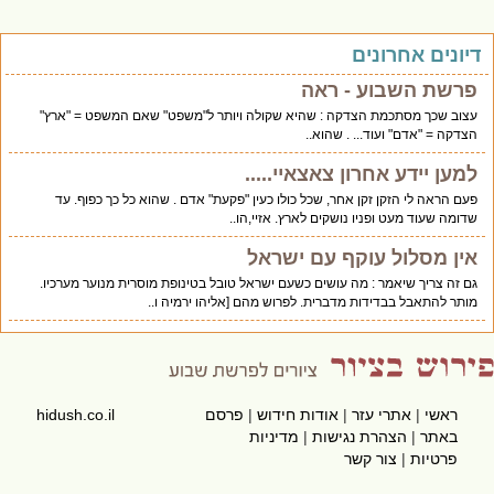
יונים אחרונים
פרשת השבוע - ראה
עצוב שכך מסתכמת הצדקה : שהיא שקולה ויותר ל"משפט" שאם המשפט = "ארץ"
הצדקה = "אדם" ועוד... . שהוא..
למען יידע אחרון צאצאיי.....
פעם הראה לי הזקן זקן אחר, שכל כולו כעין "פקעת" אדם . שהוא כל כך כפוף. עד
שדומה שעוד מעט ופניו נושקים לארץ. אזיי,הו..
אין מסלול עוקף עם ישראל
גם זה צריך שיאמר : מה עושים כשעם ישראל טובל בטינופת מוסרית מנוער מערכיו.
מותר להתאבל בבדידות מדברית. לפרוש מהם [אליהו ירמיה ו..
ראשי
|
אתרי עזר
|
אודות חידוש
|
פרסם
hidush.co.il
באתר
|
הצהרת נגישות
|
מדיניות
פרטיות
|
צור קשר