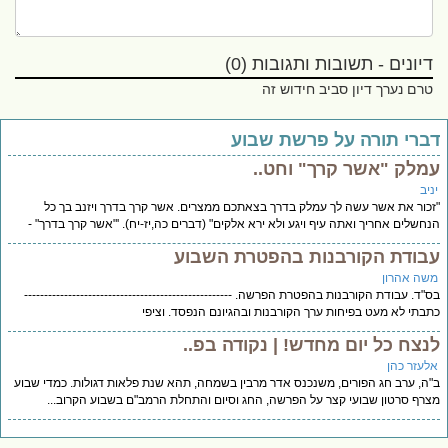
דיונים - תשובות ותגובות (0)
טרם נערך דיון סביב חידוש זה
ברי תורה על פרשת שבוע
מלק "אשר קרך" וחט..
יב
כור את אשר עשה לך עמלק בדרך בצאתכם ממצרים. אשר קרך בדרך ויזנב בך כל
חשלים אחריך ואתה עיף ויגע ולא ירא אלקים" (דברים כה,יז-יח). '"אשר קרך בדרך" -
בודת הקורבנות בהפטרת השבוע
שה אהרון
"ד. עבודת הקורבנות בהפטרת הפרשה. ----------------------------------------------------
בתי לא מעט בפיחות ערך הקורבנות ובהגיונם הנפסד. וציפי
נצח כל יום מחדש! | נקודה בפ..
לעזר כהן
ה, ערב חג הפורים, משנכנס אדר מרבין בשמחה, תהא שנת פלאות דגולות. כמדי שבוע
רף סרטון שבועי קצר על הפרשה, החג וסיום והתחלת הרמב"ם בשבוע הקרוב...