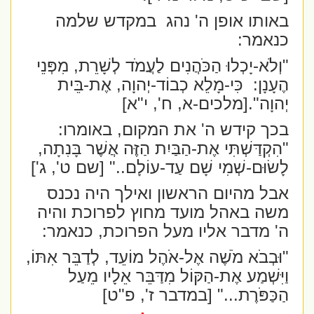
באותו אופן ה' נהג
במקדש שלמה
כנאמר:
"וְלֹא-יָכְלוּ הַכֹּהֲנִים לַעֲמֹד לְשָׁרֵת, מִפְּנֵי
הֶעָנָן:
כִּי-מָלֵא כְבוֹד-יְהוָה, אֶת-בֵּית
יְהוָה".[מלכים-א, ח', י"א]
בכך קידש ה' את המקום, באומרו:
"הִקְדַּשְׁתִּי אֶת-הַבַּיִת הַזֶּה אֲשֶׁר בָּנִתָה,
לָשׂוּם-שְׁמִי שָׁם עַד-עוֹלָם.." [שם ט', ג']
אבל מהיום הראשון ואילך היה נכנס
משה באהל מועד מחוץ לפרוכת והיה
ה' מדבר אליו מעל הפרוכת, כנאמר:
"וּבְבֹא מֹשֶׁה אֶל-אֹהֶל מוֹעֵד, לְדַבֵּר אִתּוֹ,
וַיִּשְׁמַע אֶת-הַקּוֹל מִדַּבֵּר אֵלָיו מֵעַל
הַכַּפֹּרֶת..." [במדבר ז', פ"ט]