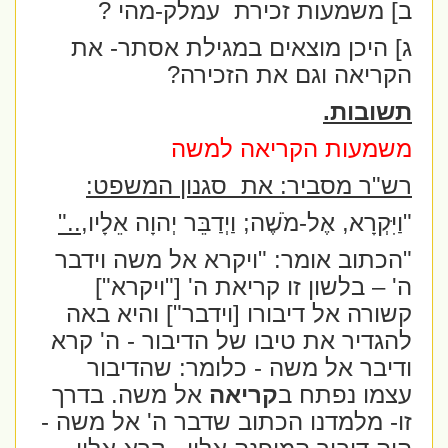
ב] משמעות זכירת
עמלק-מהי ?
ג] היכן מוצאים במגילת אסתר- את
הקריאה וגם את הזכירה?
תשובות.
משמעות הקריאה למשה
רש"ר מסביר: את
סגנון המשפט:
"וַיִּקְרָא, אֶל-מֹשֶׁה; וַיְדַבֵּר יְהוָה אֵלָיו,
.."
"הכתוב אומר: "ויקרא אל משה וידבר
ה' – בלשון זו קריאת ה' ["ויקרא"]
קשורה אל דיבורו [וידבר"] והיא באה
להגדיר את טיבו של הדיבור - ה' קרא
ודיבר אל משה - כלומר: שהדיבור
עצמו נפתח ב
קריאה
אל משה. בדרך
זו- מלמדנו הכתוב שדבר ה' אל משה -