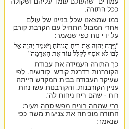
עמודים- שהעולם עומד עליהם ושקולה
ככל התורה.
כמו שמצאנו שכל בניינו של עולם
אחרי המבול התחיל עם הקרבת קורבן
על ידי נוח כפי שנאמר:
"וַיָּרַח יְהוָה אֶת רֵיחַ הַנִּיחֹחַ וַיֹּאמֶר יְהוָה אֶל
"
לִבּוֹ לֹא אֹסִף לְקַלֵּל עוֹד אֶת הָאֲדָמָה
כך התורה העמידה את עבודת
הקורבנות בדרגת קודש
קודשים. לפי
שעיקר העבודה בבית המקדש הייתה
עניין הקורבנות. והקורבנות עשו נחת
רוח - שהם ריח ניחוח לה'.
רבי שמחה בונים מפשיסחה
מעיר:
התורה מוכיחה את צניעות משה כפי
שנאמר: