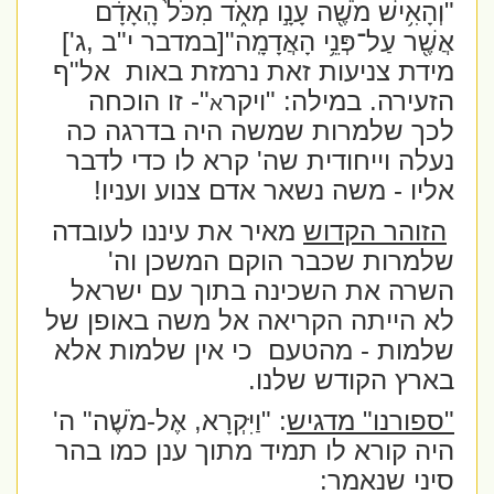
"וְהָאִ֥ישׁ מֹשֶׁ֖ה עָנָ֣ו מְאֹ֑ד מִכֹּל֙ הָֽאָדָ֔ם
אֲשֶׁ֖ר עַל־פְּנֵ֥י הָאֲדָמָֽה"[במדבר י"ב ,ג']
מידת צניעות זאת נרמזת באות
אל"ף
הזעירה. במילה: "ויקר
"- זו הוכחה
א
לכך שלמרות שמשה היה בדרגה כה
נעלה וייחודית שה' קרא לו כדי לדבר
אליו - משה נשאר אדם צנוע ועניו!
הזוהר הקדוש
מאיר את עיננו לעובדה
שלמרות שכבר הוקם המשכן וה'
השרה את השכינה בתוך עם ישראל
לא הייתה הקריאה אל משה באופן של
שלמות - מהטעם
כי אין שלמות אלא
בארץ הקודש שלנו.
"ספורנו" מדגיש
: "וַיִּקְרָא, אֶל-מֹשֶׁה" ה'
היה קורא לו תמיד מתוך ענן כמו בהר
סיני שנאמר: