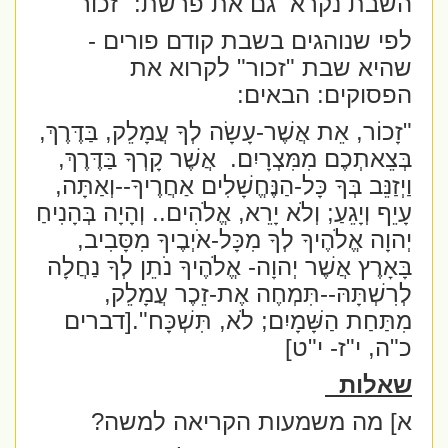
השבת נקרא
גם את פרשת: "זכור"
לפי שנוהגים בשבת קודם פורים -
שהיא שבת "זכור" לקרוא את
הפסוקים: הבאים:
"זָכוֹר, אֵת אֲשֶׁר-עָשָׂה לְךָ עֲמָלֵק, בַּדֶּרֶךְ,
בְּצֵאתְכֶם מִמִּצְרָיִם.
אֲשֶׁר קָרְךָ בַּדֶּרֶךְ,
וַיְזַנֵּב בְּךָ כָּל-הַנֶּחֱשָׁלִים אַחֲרֶיךָ--וְאַתָּה,
עָיֵף וְיָגֵעַ; וְלֹא יָרֵא, אֱלֹהִים.. וְהָיָה בְּהָנִיחַ
יְהוָה אֱלֹהֶיךָ לְךָ מִכָּל-אֹיְבֶיךָ מִסָּבִיב,
בָּאָרֶץ אֲשֶׁר יְהוָה- אֱלֹהֶיךָ נֹתֵן לְךָ נַחֲלָה
לְרִשְׁתָּהּ--תִּמְחֶה אֶת-זֵכֶר עֲמָלֵק,
מִתַּחַת הַשָּׁמָיִם; לֹא, תִּשְׁכָּח".[דברים
כ"ה, י"ז- י"ט]
שאלות
א] מה משמעות הקריאה למשה?