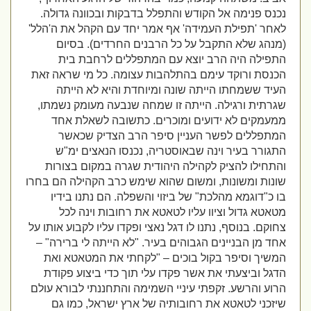
נכנס פנימה אל הקודש והתפלל בדבקות ובכוונה גדולה.
לאחר 'תפילת העמידה' אף אמר יחד עם הקהל את ה'הלל'
(מנהג שלא התקבל על כל הרבנים החרדים). בסיום
התפילה היה הרב יוצא עם המתפללים לרחבת בית
הכנסת ורוקד עימם בהתלהבות עצומה. כל מי שראה זאת
העיד ששמחתו הייתה שונה ומיוחדת והיא לא הייתה
שגרתית ורגילה. הייתה זו שמחה שנבעה מעומק נשמתו,
ממעמקים לא ידועים ומוכרים. כתשובה לשאלת אחד
המתפללים לפשר העניין סיפר הרב הצדיק שכאשר
התגורר בעיר וינה שבאוסטריה, נכנסו הנאצים ימ"ש
והתחילו להציק לקהילה היהודית שגרה במקום בצורות
שונות ומשונות, ומשום שהוא שימש כרב הקהילה הם בחרו
בו כ"דוגמא מהלכת" של ביזוי והשפלה. הם נתנו בידיו
מטאטא גדול וציוו עליו לטאטא את רחובות וינה לכל
צחוקם. בנוסף, נתנו לו דגל נאצי ופקדו עליו לקבוע אותו על
אחד מן הבניינים הגבוהים בעיר. "לא הייתה לי ברירה" –
המשיך וסיפר בקול בוכים – "לקחתי את המטאטא ואת
הדגל וביצעתי את אשר פקדו עלי תוך כדי ביצוע פקודת
הרוע והרשע. זקפתי עיניי השמימה והתחננתי לבורא עולם
שיזכני לטאטא את רחובותיה של ארץ ישראל, כמו גם