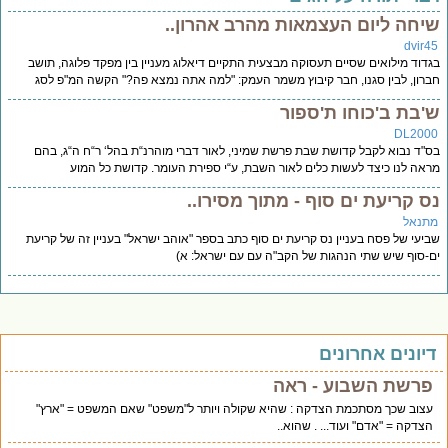
יחה ליום העצמאות מהרב אהרון..
dvir4
דוד מילואים שסיים תעסוקה מבצעית התקיים דיאלוג מעניין בין מפקד פלוגה, תושב
רון, לבין סגנו, חבר קיבוץ משמר העמק: "למה אתה נמצא פה?" הקשה המ"פ לסג
'בת ב'כוחו ת'ספור
DL200
"ד נבוא לקבל קדושת שבת פרשת שמיני, לאור דברי מוהרנ“ת בהל‘ ר“ח ה“ג, בהם
אה לנו כיצד לעשות כלים לאור השבת, ע“י ספירת העומר. קדושת כל המוע
ס קריעת ים סוף - מתוך מסירו..
תנאל
יעי של פסח בעניין נס קריעת ים סוף כתב בספר "אוהב ישראל" בעניין זה של קריעת
-סוף שיש שתי הנהגות של הקב"ה עם עם ישראל: א)
יונים אחרונים
פרשת השבוע - ראה
עצוב שכך מסתכמת הצדקה : שהיא שקולה ויותר ל"משפט" שאם המשפט = "ארץ"
הצדקה = "אדם" ועוד... . שהוא..