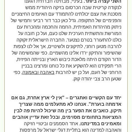
השני קצרה ביותר.
בעיניי, מבחינה חברתית הגענו
לנקודה קריטית שבה הכרסום בזיקה היהודית ממש
מסכנת את עצם יכולתינו להתמודד עם האיומים החיצוניים
והפנימיים של התקופה. גדל כאן כבר דור רביעי וחמישי של
ניתוק מהיהדות האמיתית, החמה והחכמה ומהכרות עם
המורשת והתשתית הערכית שלנו כעם, ועל כן חובה על
כולנו להתעורר בטרם נצטער. החברה הישראלית זקוקה
להרבה מטען רוחני, לתיקונים ולשינויים, אך אל לנו לצפות
שהשיפור והתיקון ירדו אלינו מהשמיים. כפי שהמשימה של
הדור הקודם היתה מלאכת כיבוש הארץ ובנייתה הפיזית,
הרי תפקידנו הוא להשקיע את כל כוחנו ומרצינו בבניין
הרוחני של העם, ועל כן יש להרבות
באהבה ובאמונה
, כפי
שטען הרב צבי יהודה קוק.
יחד עם הקשיים ואתגרים – "אין לי ארץ אחרת, גם אם
אדמתה בוערת". אנחנו לא מתעלמים ממה שצריך
תיקון, כואבים את הפער בין מה שיכול להיות פה לבין
המציאות בתחומים מסוימים, ובכל זאת עדיין אוהבים
ומאמינים במדינתנו.
אחד הסממנים וביטויי הזיקה
והאהבה למדינה הוא בתליית דגלי ישראל על מרפסות