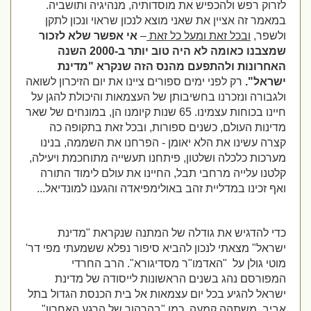
לזרוק רפש ולהכפיש את מוסדותיה, מנהיגיה ותושביה.
במאמר זה אציין את שאני מוצא לנכון שראוי ונכון לתקן
ולשפר,
ובכל זאת ומעל כל זאת
–
אי אפשר שלא לזכור
שמצבנו כאומה לא היה טוב יותר ב-2000 השנה
האחרונות ולהתפעם מהנס הזה שנקרא "מדינת
ישראל".
רק לפני ימים ספורים ציינו את יום הזיכרון לשואה
ולגבורה ונזכרנו בחשיבותן של העצמאות והיכולת להגן על
חיינו בכוחות עצמינו. 65 שנות קיומנו הן, במונחים של שאר
מדינות העולם, כשנים ספורות, ובכל זאת בתקופה כה
קצרה עשינו את הלא יאומן - הפרחנו את השממה, בנינו
מערכות כלכלה ושלטון, פיתחנו תעשייה מתוחכמת ויעילה,
קלטנו עלייה מרחבי תבל, החיינו את עולם לימוד התורה
ואף זכינו במדליית זהב באולימפיאדה והגענו למונדיאל...
כדי להדגיש את גודלה של המתנה שנקראת "מדינת
ישראל" מצאתי לנכון להביא סיפור נפלא ששמעתי מפי דר'
מוטי גולן על "האדמו"ר מסדיגורא". הרב החרדי
המפורסם נהג בשנים הראשונות לייסודה של מדינת
ישראל להגיע בכל יום עצמאות אל בית הכנסת הגדול בתל
אביב. משתהה קמעה, כמו "בהרהור של הרגע האחרון",