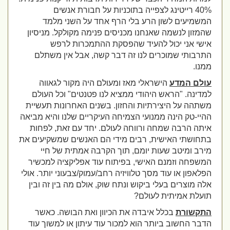
40% רייטינג לצפייה בתוכניות על חבורת אנשים
המשמיעים לשון הרע בלי הרף אחד על השני מלמד
שהמזון לנשמה שאנחנו מכניסים פנימה מקולקל. מניסיון
אישי אני יכול להעיד שהפסקת ההתמכרות לרפש
התרבותי שמוכרים לנו זה דבר קשה, אבל אין משתלם
ממנו.
עולם המדע
הישראלי מאז ומעולם היה מקור לגאווה
למדינה. "הראש היהודי ממציא לנו פטנטים" וכל העולם
משתהה על היצירתיות והחזון. בשנים האחרונות תעשיית
ההיי-טק הינה ממנועי הצמיחה העיקריים שלנו והיא מביאה
איתה הרבה שמחה ורווחה לעולם. יחד עם זאת, לפחות
בתחושתי האישית, רבים מידי הם האנשים שמשקיעים את
מירב ומיטב שעות יומם, תוך הקרבה אמתית של חיי
המשפחה וזמנם האישי, בפיתוח עוד אפליקציה למכשיר
הפלאפון או עוד מסך טלוויזיה רחב/עמוק/צבעוני יותר. אולי
אלה מוצרים בעלי ביקוש ונתח שוק, אולם מה בין זה ובין
תועלת אמיתית לעולם?
התקשורת
בכלל איבדה את הכיוון ואת הבושה. כאשר
הדבר החשוב ביותר הוא למכור עוד עיתון או למשוך עוד