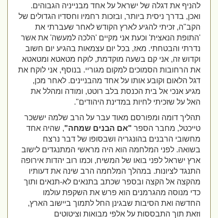
להניף את דגלה של ישראל על אחד מבנייניה הגבוהים.
ואכן, בדרך ניסית ביותר, ובזכות רחמיו וחסדיו הגדולים של
הקב"ה, זכיתי להגיע לארץ הקודש לאחר שעברתי את
'התופת הנאצית' וכעת אני מקיים 'הלכה למעשה' את אשר
נדרתי והבטחתי. מאז, בכל יום עצמאות בהגיע יום חשוב
וקדוש זה, אני קם בשעה מוקדמת, לוקח מטאטא ומטאטא
את הרחובות הסמוכים למקום מגוריי. בנוסף, אני לוקח את
דגל הלאום וקובע אותו על אחד מהבניינים. לאחר מכן,
מגיע אנכי אל בית הכנסת בלב רוטט, ומודה ומהלל את
האל על שזכיתי לחיות במדינת היהודים".
תהליך דומה ומפורסם מאוד עבר על הרב שלמה יששכר
טייכטל, מחבר הספר
"אם הבנים שמחה"
, שהיה אחד
מחשובי הרבנים בהונגריה ושבסופו של דבר נרצח
בשואה. לפני המלחמה הוא היה מראשי המתנגדים לישוב
ארץ ישראל לפני בואו של המשיח, וכמו רוב יהדות אירופה
התנגד לציונות. במהלך המלחמה הרב שינה את דעותיו
מהקצה אל הקצה ובספר שכתב בתנאים לא-תנאים ותוך
כדי מנוסה מהגרמנים הוא פרש את השקפת עולמו
החדשה ואת הסיבות שבגינן החל לתמוך ביישוב הארץ,
וזאת תוך התבססות על אלפי מבואות וציטוטים