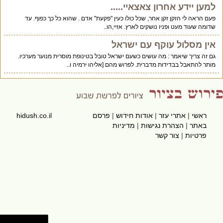
למען יידע אחרון צאצאיי.....
פעם הראה לי הזקן זקן אחר, שכל כולו כעין "פקעת" אדם . שהוא כל כך כפוף. עד
שדומה שעוד מעט ופניו נושקים לארץ. אזיי,הו..
אין מסלול עוקף עם ישראל
גם זה צריך שיאמר : מה עושים כשעם ישראל טובל בטינופת מוסרית מנוער מערכיו.
מותר להתאבל בבדידות מדברית. לפרוש מהם [אליהו ירמיה ו..
ראשי
|
אתרי עזר
|
אודות חידוש
|
פרסם
hidush.co.il
באתר
|
הצהרת נגישות
|
מדיניות
פרטיות
|
צור קשר