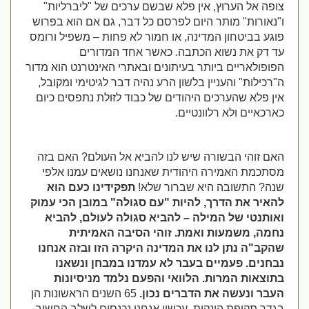
צופה אל הערוץ, אין פלא שבשם ערכים של "ליברליות"
ו"נאורות" מותר היום לפרסם כל דבר, גם אם הוא בפרוש
פוגע בביטחון המדינה, או חמור לא פחות – משפיל ורומס
עד דק את נשוא הכתבה. כאשר אחד המדורים
הפופולאריים ביותר בעיתונים ובאתרי האינטרנט הוא מדור
ה"רכילות" והעניין בלשון הרע נהיה דבר לגיטימי ומקובל,
אין פלא שהערכים היהודים של כבוד לזולת נתפסים כיום
כארכאיים ולא רלוונטיים.
האם זוהי הבשורה שיש לנו להביא אל העולם? האם בזה
מסתכמת האמירה היהודית שאנחנו נושאים עמנו אלפי
שנה? התשובה היא שברור שלא!
תפקידינו כעם הוא
להאיר את הדרך, להיות "עם סגולה" במובן הכי עמוק
ואותנטי של המילה – להביא סגולה לעולם, להביא
נחמה, משמעות ואמת.
זוהי הסיבה האמיתית
שהקב"ה נתן לנו את המדינה היקרה הזו ובזה אנחנו
נבחנים. פעמיים בעבר לא עמדנו במבחן ונשאנו
בתוצאות המרות. הלוואי והפעם נלמד מניסיונות
העבר ונעשה את הדברים נכון.
65 השנים הראשונות הן
בגדר תקופת הינקות. עכשיו אנחנו נכנסים לשלב החשוב