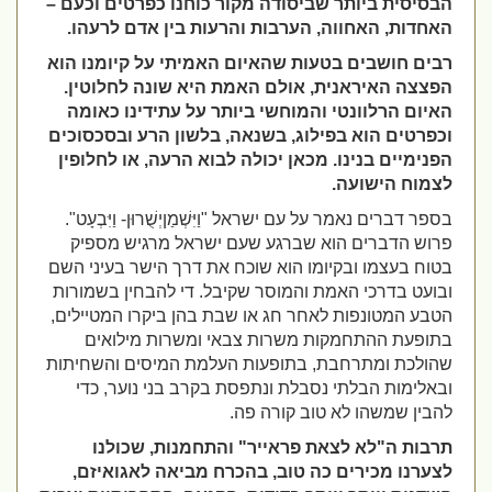
הבסיסית ביותר שביסודה מקור כוחנו כפרטים וכעם –
האחדות, האחווה, הערבות והרעות בין אדם לרעהו.
רבים חושבים בטעות שהאיום האמיתי על קיומנו הוא
הפצצה האיראנית, אולם האמת היא שונה לחלוטין.
האיום הרלוונטי והמוחשי ביותר על עתידינו כאומה
וכפרטים הוא בפילוג, בשנאה, בלשון הרע ובסכסוכים
הפנימיים בנינו. מכאן יכולה לבוא הרעה, או לחלופין
לצמוח הישועה.
בספר דברים נאמר על עם ישראל "וַיִּשְׁמַןיְשֻׁרוּן- וַיִּבְעָט".
פרוש הדברים הוא שברגע שעם ישראל מרגיש מספיק
בטוח בעצמו ובקיומו הוא שוכח את דרך הישר בעיני השם
ובועט בדרכי האמת והמוסר שקיבל. די להבחין בשמורות
הטבע המטונפות לאחר חג או שבת בהן ביקרו המטיילים,
בתופעת ההתחמקות משרות צבאי ומשרות מילואים
שהולכת ומתרחבת, בתופעות העלמת המיסים והשחיתות
ובאלימות הבלתי נסבלת ונתפסת בקרב בני נוער, כדי
להבין שמשהו לא טוב קורה פה.
תרבות ה"לא לצאת פראייר" והתחמנות, שכולנו
לצערנו מכירים כה טוב, בהכרח מביאה לאגואיזם,