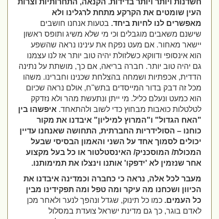
חשדנות ויותר ויותר בדידות. הקנאה, התחרותיות וצרות
העין שומטים את הקרקע מתחת לרגלינו ולא
מאפשרים לנו לחיות ביחד.
בטעות אנחנו חושבים
שישנם משאבים מוגבלים וכי מי שלא משיג ותופס ראשון
יישאר מאחור. אם מעט נפקח את עינינו נראה שהשפע
הוא אינסופי ודווקא כשלזולת יהיה טוב יותר אז לנו עצמנו
גם יהיה טוב יותר. חברה בריאה, אם כך, מושתת על נתינה
הדדית, אכפתיות ושמחה בהצלחת שכנינו וחברינו. משהו
מכל זה דבק בדור המייסדים בתש"ח, אולם נראה שכיום
הוא כמעט ונעלם כליל. מי ייתן ונתעשת מהר ולא נזדקק
לטלטלות כואבות מבחוץ כדי לשוב ולהתאחד.
איפשהו בין
"האח הגדול" ו"המרוץ למיליון" איבדנו את מקור
כוחנו – הסולידריות החברתית, התחושה שאנחנו עדיין
יכולים לסמוך אחד על השני
והאמון הבסיסי שבעל
המכולת/ המוסכניק/ האינסטלטור או כל בעל מקצוע
אחר שנזמין לא 'ידפקו' אותנו וינצלו את תמימותנו.
מעבר לכל אלה, נראה כי כחברה וכמדינה איבדנו את
הכיוון ושכחנו מה עיקר ומה טפל ומה תפקידינו מבין
כל העמים.
כמו כל תינוק, שגדל ונהפך לנער ולאחר מכן
לאדם בוגר, כך גם מדינת ישראל צועדת במסלול