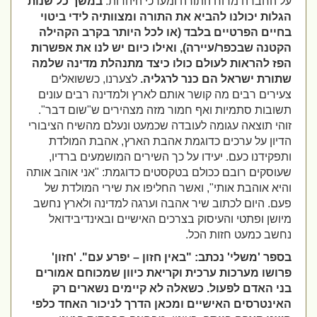
על החברה מרוח התורה ומערכי היהדות.
במשך כל שנות
הגלות יכולנו להביא את התורה ומצוותיה לידי ביטוי
בחיים הפרטיים בלבד (או לכל היותר בקרב הקהילה
הקטנה שבכפר/עיירה), ואילו כיום יש לנו את אפשרות
הפז להראות לעולם כולו כיצד מתנהלת מדינה שלמה
שתורת ישראל הם כנר לרגליה.
לצערנו, כששואלים
צעירים רבים מה קושר אותם לארץ ולמדינה רבים עונים
תשובות סתמיות ואף חמור מזה מצהירים ש"שום דבר".
זוהי תוצאה עגומה לעובדה שכמעט ונעלם מהשיח הציבורי
הדיון על ערכים כדוגמת אהבת הארץ, אהבת המולדת
ותפקידנו כעם. יעידו על כך השירים המושמעים ברדיו,
שעוסקים רובם ככולם בטקסטים כדוגמת: "אני אוהב אותה
והיא אוהבת אותי", ואשר החליפו את שירי המולדת של
פעם. היום לכתוב שיר אהבה וערגה למדינה ולארץ נחשב
מיושן ופתטי והעיסוק בצרכים האישיים ובאינדיבידואל
נחשב כמעט חזות הכל.
בספר 'משלי' נכתב: "באין חזון – יפרע עם". 'חזון'
פרושו מערכות ערכית וקריאת כיוון שמכוחם אמורים
בני האדם לפעול. כשאלה לא קיימים נשארים רק
האינטרסים האישיים ומכאן הדרך לניכור האחד כלפי