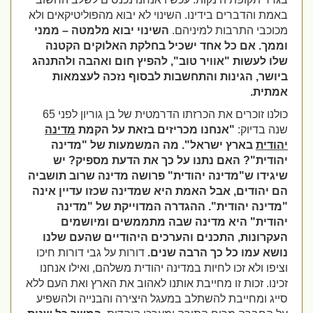
באמת והדברים בידינו. השינוי לא יבוא מהפוליטיקאים ולא
מכוכבי התרבות למיניהם.
השינוי יבוא מלמטה – ממני
וממך. אם כל אחד ישכיל בחלקת האלוקים הקטנה
שלו לעשות "אוויר טוב", להפיץ חום ואהבה ולהתנהג
ביושר, הגינות והתחשבות לבסוף נזכה לעצמאות
אמתית.
כולנו זוכרים את הכרזתו הדרמטית של בן גוריון לפני 65
שנה בדיוק:
"אנחנו מכריזים בזאת על הקמת
מדינה
יהודית
בארץ ישראל".
מה המשמעות של "מדינה
יהודית"? האם נתנו על כך את הדעת מספיק? יש
שיגידו ש"מדינה יהודית" פרושה מדינה שרוב תושביה
הם יהודים, אבל האמת היא שמדינה שכזו עדיין אינה
"מדינה יהודית". ההגדרה המדוייקת של "מדינה
יהודית" היא מדינה שבה מתממשים ומיושמים
העקרונות, התכנים והערכים היהודיים שהעם שלנו
נושא עמו כל כך הרבה שנים.
דורות על גבי דורות חיכו
וציפו ולא זכו לחיות במדינה יהודית משלהם, ואילו אנחנו
זכינו. זכות זו מחייבת אותנו לאהוב את הארץ ואת העם ללא
סייג ומחייבת להשתלב במעגל היצירה והבנייה ולהשפיע