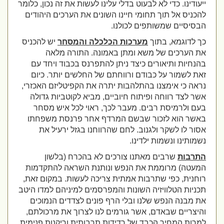
ייעודינו. כדי לא לבעוט בדלי עלינו לעשות את זה נכון, כלומר
להכניס אל תוך תחומי חיינו השונים את הערכים היהודים
הבסיסיים שמשותפים לכולנו.
כך לדוגמא, בתוך
מערכות הכלכלה והמסחר
יש להכניס
את הערכים של משא ומתן באמונה. התורה מלאה
בהנחיות ותיאורים כיצד ניתן להתפרנס בכבוד ויחד עם
זאת לשמור על כבודם ורווחתם של החלשים יותר. כיום
נראה כי אימצנו בהתלהבות יתרה את הקפיטליזם האכזרי,
אשר לצד רווחה ופיתוח חיוביים, מביא לקוטביות גדולה
בעם ולרמיסת רבים. מעבר לכך, ראוי לכל איש מסחר
באשר הוא לזכור שבשם המרדף אחר פרנסת משפחתו
אסור לו לשקר ולגנוב. לחם שהרווחנו בגזל ירעיל את
נשמותינו ונשמות ילדינו.
התרבות
שרבים מאתנו צורכים לא בהכרח (בלשון
המעטה) מרוממת את הנפש ונותנת השראה להתקדמות
רוחנית, כפי שתרבות אמתית צריכה לעשות. במקום זאת,
תכניות הטלוויזיה השונות והמפרסמים למיניהם למדו היטב
את מבנה הנפש שלנו ובלי הרף פונים לצדדים הנמוכים
והיצריים שבאדם, אשר גורמים לנו לצרוך את מרכולתם,
למרות המחיר הכבד של רדידות תרבותית וריקנות פנימית.