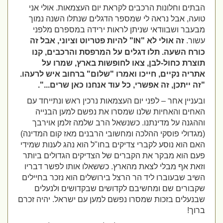
הבתים וחלונות הרכבים לקראת יום העצמאות. אולי אני
טועה, אבל נראה לי שמספר הדגלים שנתלו השנה נמוך
מבעבר ושבוודאי שניתן לראות ירידה במספרם מלפני
עשור.
זה אולי לא "
" להיות פטריוט וציוני, אבל זה
IN
כורח השעה. תלו דגלים על המרפסת והרכבים, קנו
תוצרת כחול-לבן, צאו לחופשות בארץ, שמרו על
אתריה נקיים, חייכו ואמרו "שלום" ברחוב איש לרעהו.
"זה ייתכן, זה אפשרי, כל עוד אנחנו כאן שרים...".
ובעניין אחר – לפני יום העצמאות נרכין ראש ונתייחד עם
האחים והאחיות שלנו שמסרו את נפשם למען הבנייה
וההגנה על מדינתנו. כשנשאל הרב שלמה זלמן אוירבך
(מגדולי פוסקי ההלכה ומחשובי הרבנים מאז קום המדינה)
האם הוא נוסע לקברי צדיקים בחו"ל הוא נהג לענות שמידי
פעם הוא מבקר את הקברים של הצדיקים הגדולים ביותר
וזאת אף מבלי לצאת מהארץ. כששאלו אותו לפשר דבריו
השיב שבעוברו ליד הר הרצל בירושלים הוא נזכר בחיילים
שקבורים שם ומחשיבם לקדושים שבקדושים ולנעלים
שבנעלים בזכות שמסרו נפשם למען עם ישראל. יהיה זכרם
ברוך!