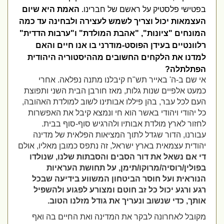
בפטישי פלסטיק על ראשם של חברינו.
האמת היא שיום
העצמאות יכול וצריך לשמש לעצירה ולבחינה עד כמה
המונחים "ציונות", "אהבת המולדת" ו"ערבות הדדית"
רלוונטיים בעידן הפוסט-מודרני בו אנו חיים והאם
למדנו את הלקחים החשובים מההיסטוריה היהודית
הפתלתלה?
אי שם ב-ה' באייר תש"ח קיבלנו מתנה נפלאה. אחרי
כמעט אלפיים שנות גלות, מאז חורבן הבית השני ותפוצת
העם לכל עבר, בהן פיללו אבותינו לשוב למולדת האהובה,
כל יהודי ויהודי באשר הוא חי ונמצא קיבל את האפשרות
לחזור לארץ מולדת אבותיו ולהרגיש סוף-סוף בבית.
עבורנו, הדור שגדל לתוך המציאות הפלאית של מדינה
יהודית עצמאית בארץ ישראל, זה נתפס כמובן מאליו, אולם
די אם נשאל את דור הסבים והסבתות שלנו, שנולדו
בפולין/רוסיה/מרוקו/תימן, על תחושת העראיות
הנוראית ועל חוסר הביטחון המשווע בידיעה שבכל
רגע ורגע יכול כל זב חוטם ומצורע לפגוע ולהשפיל
אותך, כדי שנשוב ונעריך את גודל מזלנו הטוב.
מקובל לאחרונה לבקר את המדינה ואת החיים בה ואף