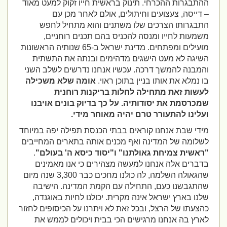
ההתבגרות ההכרחי. תינוק בראשית חייו זקוק למעט מאוד
– דייסה, צעצועים וחיתולים, אולם לאחר מכן עם
התבגרותו הצרכים שלו משתנים והוא מתחיל לחפש
משמעות לחייו ומנסה להכניס בהם תכנים רוחניים,
מועילים ומפתחים. מדינת ישראל ב-65 שנותיה הראשונות
השיגה לא מעט הישגים מדהימים ובנתה את התשתית
והמבנה להמשך דרכה. עכשיו אנחנו נדרשים לשלב השני
בו נמלא את אותו בניין בתוכן ראוי.
אומה שלא משכילה
לעשות זאת מתחילה לחלות בריקנות רוחנית
שמכרסמת את יסודותיה. על כך בדיוק בונים אויבנו
ועלינו להתעורר טרם יהיה מאוחר מידי.
מידי שבת אנחנו קוראים בבתי הכנסת תפילה יפה במיוחד
לשלומה של המדינה ואף מכנים אותה בתארים המחייבים
"ראשית צמיחת גאולתנו" ו"יסוד כיסא ה' בעולם"
.
בדברים אלה אנחנו למעשה מצהירים כי אנו מאמינים
שהגאולה השלמה, לה כולנו מחכים כבר 3,300 שנה מיום
שהתגבשנו כעם, התחילה עם הקמת המדינה. הישיבה
שלנו בארץ ישראל אינה מקרית. יכולנו לחיות באוגנדה,
כהצעתו של הרצל, ובכל זאת לא ויתרנו על הכיסופים לחזור
לארץ בה אנחנו מרגישים הכי בבית ויכולים לממש את