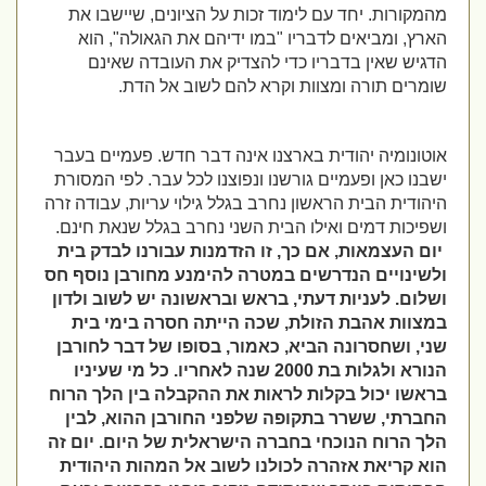
מהמקורות. יחד עם לימוד זכות על הציונים, שיישבו את
הארץ, ומביאים לדבריו "במו ידיהם את הגאולה", הוא
הדגיש שאין בדבריו כדי להצדיק את העובדה שאינם
שומרים תורה ומצוות וקרא להם לשוב אל הדת.
אוטונומיה יהודית בארצנו אינה דבר חדש. פעמיים בעבר
ישבנו כאן ופעמיים גורשנו ונפוצנו לכל עבר. לפי המסורת
היהודית הבית הראשון נחרב בגלל גילוי עריות, עבודה זרה
ושפיכות דמים ואילו הבית השני נחרב בגלל שנאת חינם.
יום העצמאות, אם כך,
זו הזדמנות עבורנו לבדק בית
ולשינויים הנדרשים במטרה להימנע מחורבן נוסף חס
ושלום. לעניות דעתי, בראש ובראשונה יש לשוב ולדון
במצוות אהבת הזולת, שכה הייתה חסרה בימי בית
שני, ושחסרונה הביא, כאמור, בסופו של דבר לחורבן
הנורא ולגלות בת 2000 שנה לאחריו. כל מי שעיניו
בראשו יכול בקלות לראות את ההקבלה בין הלך הרוח
החברתי, ששרר בתקופה שלפני החורבן ההוא, לבין
הלך הרוח הנוכחי בחברה הישראלית של היום. יום זה
הוא קריאת אזהרה לכולנו לשוב אל המהות היהודית