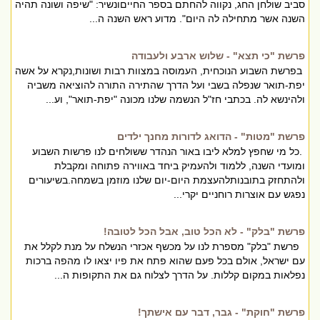
סביב שולחן החג, נקווה להחתם בספר החייםונשיר: "שיפה ושונה תהיה
השנה אשר מתחילה לה היום". מדוע ראש השנה ה...
פרשת "כי תצא" - שלוש ארבע ולעבודה
בפרשת השבוע הנוכחית, העמוסה במצוות רבות ושונות,נקרא על אשה
יפת-תואר שנפלה בשבי ועל הדרך שהתירה התורה להוציאה משביה
ולהינשא לה. בכתבי חז"ל הנשמה שלנו מכונה "יפת-תואר", וע...
פרשת "מטות" - הדואג לדורות מחנך ילדים
.כל מי שחפץ למלא ליבו באור הנהדר ששולחים לנו פרשות השבוע
ומועדי השנה, ללמוד ולהעמיק ביחד באווירה פתוחה ומקבלת
ולהתחזק בתובנותלהעצמת היום-יום שלנו מוזמן בשמחה.בשיעורים
נפגש עם אוצרות רוחניים יקרי...
פרשת "בלק" - לא הכל טוב, אבל הכל לטובה!
פרשת "בלק" מספרת לנו על מכשף אכזרי הנשלח על מנת לקלל את
עם ישראל, אולם בכל פעם שהוא פתח את פיו יצאו לו מהפה ברכות
נפלאות במקום קללות. על הדרך לצלוח גם את התקופות ה...
פרשת "חוקת" - גבר, דבר עם אישתך!