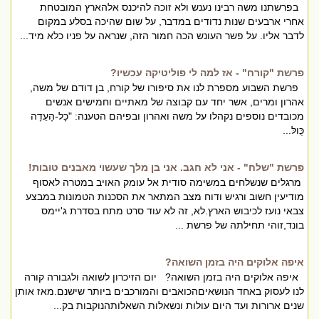
בפרשתנו משה רבינו נענש ולא זוכה להיכנס אלהארץ המובטחת
אחרי ארבעים שנות נדודים במדבר, על שום שהיכה בסלע במקום
לדבר אליו. על פשר העונש הכה חמור הזה, שנראה על פניו כלא מיד...
פרשת "קורח" - אז למה לי פוליטיקה עכשיו?
פרשת השבוע מספרת לנו את סיפורו של קורח, בן דודם של משה,
אהרון ומרים, אשר יחד עם קבוצה של מאתיים וחמישים אנשים
מכובדים נוספים נקהלו על משה ואהרון ובפיהם הטענה: "כָל-הָעֵדָה
כֻּולּ...
פרשת "שלח" - אני לא חגב. אני בן מלך שעשוי מאבנים טובות!
מרגלים שנשלחים במשימה סודית אל עומק האויב במטרה לאסוף
מודיעין חשוב ורגיש ודוח מצב המתאר את הסכנות הטמונות במבצע
צבאי נועז לכיבוש הארץ.לא, זה לא עוד סרט מתח בסדרת ג'יימס
בונד,זוהי תחילתה של פרשת ...
איפה אלוקים היה בזמן השואה?
איפה אלוקים היה בזמן השואה? יום הזיכרון לשואה ולגבורה קורה
לנו לעסוק באחד הנושאיםהכואבים והמורכבים ביותר שישנם.מאז אותן
שנים ארורות ועד היום עולות ונשאלות השאלותהנוקבות בק...