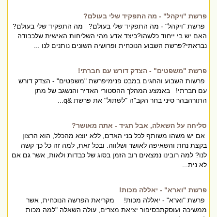
פרשת "ויקהל" - מה התפקיד שלי בעולם?
פרשת "ויקהל" - מה התפקיד שלי בעולם? מה התפקיד שלי בעולם?
האם יש בי ייחוד כלשהו?כיצד אדע מהי השליחות האישית שלכבודה
נבראתי?פרשת השבוע הנוכחית ופרושיה השונים נותנים לנו ...
פרשת "משפטים" - הצדק דורש עם חברתי!
פרשות השבוע והחגים במבט פנימיפרשת "משפטים" - הצדק דורש
עם חברתי! באמצע המהלך ההסטורי האדיר והנשגב של מתן
התורהבהר סיני בחר הקב"ה "לשתול" את פרשת &q...
סליחה על השאלה, אבל תגיד - אתה מאושר?
אם יש משהו משותף לכל בני האדם, ללא יוצא מהכלל, הוא הרצון
בקצת נחת והשאיפה לאושר ושלווה. ובכל זאת, למה זה כל כך קשה
לנו? למה רובינו נמצאים רוב הזמן בסוג של כבדות ולאות, אשר גם אם
לא נית...
פרשת "וארא" - יאללה מכות!
פרשת "וארא" - יאללה מכות! מקריאת הפרשה הנוכחית, אשר
ממשיכה ועוסקתבסיפור יציאת מצרים, עולה השאלה "למה מכות