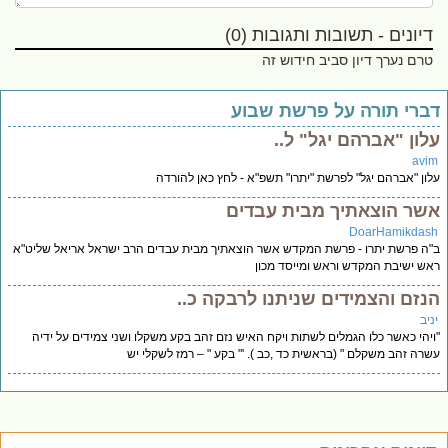
דיונים - תשובות ותגובות (0)
טרם נערך דיון סביב חידוש זה
ברי תורה על פרשת שבוע
לון "אברהם יגל" ל..
avi
ון "אברהם יגל" לפרשת "יתרו" תשפ"א - לחץ כאן להורדה
שר הוצאתיך מבית עבדים
DoarHamikdas
ה פרשת יתרו - פרשת המקדש אשר הוצאתיך מבית עבדים הרב ישראל אריאל שליט"א
ש ישיבת המקדש וראש ומייסד מכון
נזם והצמידים שניתנו לרבקה כ..
יב
יהי כאשר כלו הגמלים לשתות ויקח האיש נזם זהב בקע משקלו ושני צמידים על ידיה
רה זהב משקלם " (בראשית כד ,כב ). '" בקע " – רמז לשקלי יש