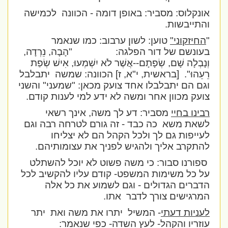
אונקלוס: מסביר: באופן דומה - הכוונה
לכמישה
והתייבשות.
"
החיזקוני"
טוען: לשון ערבוב: כמו שנאמר
בעונשם של דור הפלגה:
"הָבָה, נֵרְדָה,
וְנָבְלָה שָׁם, שְׂפָתָם--אֲשֶׁר לֹא יִשְׁמְעוּ, אִישׁ שְׂפַת
רֵעֵהוּ".
[בראשית, י"א, ז] הכוונה: שמשה
יתבלבל
וגם הם יתבלבלו אחד צועק מכאן: "שמעני" והשני
צועק מכוון אחר ומשה לא ידע למי לענות קודם.
רבינו בחיי
מסביר: דע לך משה, אינך רשאי
לשאת משא
כה כבד - זה גורם לטרחה רבה וגם
לעייפות גם לך ולכל הקהל הם לא יצליחו
להתקרב אליך ולהגיש לפניך את עצומותיהם.
ספורנו סבור: כי משה פשוט לא יוכל להשתלט
על כל משימות המשפט- קודם עליו להקשיב לכל
הדברים הגדולים - וגם לשמוע את כל אלה
המרגישים צורך לדבר
אתו.
לעניות דעתי
- המשיל
יתרו את משה ואת
יתר
עוזריו והקהל- לעץ השדה- כפי שנאמר: