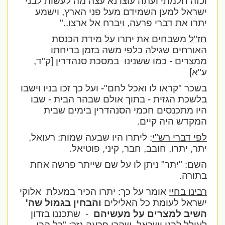
וכזה חלמתי ועתה עוצו נא עצה מה לעשות לבני
ישראל למען השמידם מעל פני הארץ, וישמע
יתרו את דברי פרעה, ויברח אל ארצו.."
חז"ל
משבחים את יתרו על מידת הכנסת
האורחים שגילה כלפי משה בזמן בריחתו
ממצרים - כמו ששנינו
במסכת סנהדרין [ק"ד,
ע"א]
בשכר "קראו לו ואכל לחם"- ועל כך זכו בניו וישבו
בלשכת הגזית - בתוך אולם שבהר הבית - שבו
היו מתכנסים חכמי הסנהדרין בימים שבית
המקדש היה קיים.
לפי דברי רש"י
: ליתרו היו שבעה שמות: רעואל,
יתר, יתרו, חובב, חבר, קיני, פוטיאל.
השם: "יתר" ניתן לו על שם שייתר פרשה אחת
בתורה.
רבינו בחיי
אומר על כך: יתרו הכיר במעלת
אלוקי
ישראל לעומת כל האלילים
והבחין בגמול שה'
השיב למצרים על מעשיהם
-
שתכננו בזדון
לעולל לבני ישראל, שהרי פרעה גזר: "כל הבן