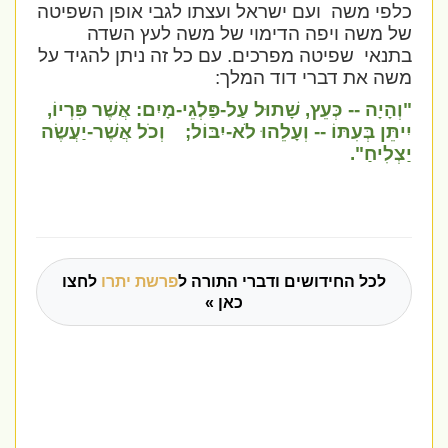
כלפי משה
ועם ישראל ועצתו לגבי אופן השפיטה
של משה ויפה הדימוי של משה לעץ השדה
בתנאי
שפיטה מפרכים. עם כל זה ניתן להגיד על
משה את דברי דוד המלך:
"וְהָיָה -- כְּעֵץ, שָׁתוּל עַל-פַּלְגֵי-מָיִם: אֲשֶׁר פִּרְיוֹ,
יִיתֵּן בְּעִתּוֹ -- וְעָלֵהוּ לֹא-יִבּוֹל;
וְכֹל אֲשֶׁר-יַעֲשֶׂה
יַצְלִיחַ".
לכל החידושים ודברי התורה ל
פרשת יתרו
לחצו
כאן »