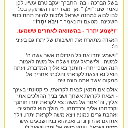
בשל הברכה - בה
התברך יעקב טרם עשיו. לכן
נאמר שם: "וילך" ,אך מנגד יתרו השתוקק בכל
לבו לבוא למחנה ישראל ולזכות להיות תחת כנפי
השכינה, מטעם זה נאמר:
" וַיָּבֹא יִתְרוֹ"
"וַיִּשְׁמַע יִתְרוֹ
" - בהשוואה לאחרים ששמעו.
האגדה מתארת
את חשיבותו של יתרו גם בעיני
ה':
"וישמע יתרו את כל הגדולות אשר עשה ה'
למשה
ולישראל עמו וישלח אל משה לאמור:
הנה אנוכי יתרו- חותנך בא אליך המדברה, ועתה
הואל נא ויצאת לקראתי והלכתי אחריך אל
המקום אשר אתה חונה שם.
אולם אם תמאן לצאת לקראתי, כי קטונתי בעינך
- ויצאת לקראת אשתך ושני בניך ההולכים אתי
אליך, וה' אמר אל משה: צא לקראת יתרו חותנך
וקרבתהו אליך וכבדתהו, כי הולך הוא להתגייר-
ואהבת גרים כמוני! ויצא משה לקראת יתרו. וילך
אתו גם אהרון ונדב ואביהוא בניו ושבעים איש
מזקני ישראל, וייגש משה אל יתרו וישאל לו