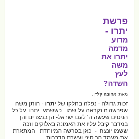
פרשת
יתרו -
מדוע
מדמה
יתרו את
משה
לעץ
השדה?
מאת:
אהובה קליין.
זכות גדולה - נפלה בחלקו של י
תרו
- חותן משה
שפרשה זו נקראה על שמו.
כששמע
יתרו
על כל
הניסים שעשה ה' לעם ישראל- הן במצרים והן
במדבר קיבל עליו את האמונה באלוקים וזכה
ששמו יונצח
-
כאן בפרשה המיוחדת
המתארת
את-מעמד הר סיני ועשרת הדברות.