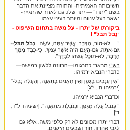
חשיבותה האמיתית- והתורה מציינת את הדבר
בשם "יתרו" — יתר שלו. גם לאחר שהתגייר-
נשאר בעל ענווה ומיותר בעיני עצמו.
ביקורתו של יתרו - על משה בתחום השיפוט -
נָבֹל תִּבֹּל
" !
"
".....לֹא-טוֹב, הַדָּבָר, אֲשֶׁר אַתָּה, עֹשֶׂה.
נָבֹל תִּבֹּל--
גַּם-אַתָּה, גַּם-הָעָם הַזֶּה אֲשֶׁר עִמָּךְ:
כִּי-כָבֵד מִמְּךָ
הַדָּבָר, לֹא-תוּכַל עֲשֹׂהוּ לְבַדֶּךָ".
רש"י
מבאר: כתרגומו—הכוונה ללשון כמישה—
כדברי הנביא ירמיהו:
"אֵין עֲנָבִים בַּגֶּפֶן וְאֵין תְּאֵנִים בַּתְּאֵנָה, וְהֶעָלֶה נָבֵל-
"
[ירמיהו ח', י"ג]
וכדברי הנביא ירמיהו:
" כִּנְבֹל עָלֶה מִגֶּפֶן, וּכְנֹבֶלֶת מִתְּאֵנָה".
[ישעיהו
ל"ד,
ד']
דברי יתרו מכוונים לא רק כלפי משה, אלא גם
לגבי אהרון, חור ושבעים הזקנים.