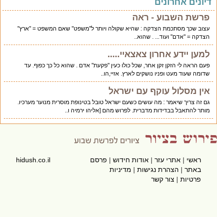
יונים אחרונים
פרשת השבוע - ראה
עצוב שכך מסתכמת הצדקה : שהיא שקולה ויותר ל"משפט" שאם המשפט = "ארץ"
הצדקה = "אדם" ועוד... . שהוא..
למען יידע אחרון צאצאיי.....
פעם הראה לי הזקן זקן אחר, שכל כולו כעין "פקעת" אדם . שהוא כל כך כפוף. עד
שדומה שעוד מעט ופניו נושקים לארץ. אזיי,הו..
אין מסלול עוקף עם ישראל
גם זה צריך שיאמר : מה עושים כשעם ישראל טובל בטינופת מוסרית מנוער מערכיו.
מותר להתאבל בבדידות מדברית. לפרוש מהם [אליהו ירמיה ו..
ראשי
|
אתרי עזר
|
אודות חידוש
|
פרסם
hidush.co.il
באתר
|
הצהרת נגישות
|
מדיניות
פרטיות
|
צור קשר