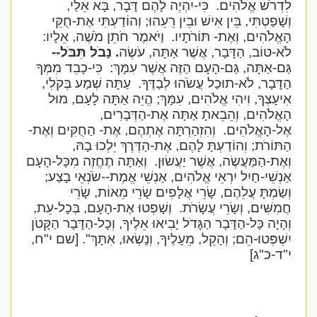
לִדְרֹשׁ אֱלֹהִים.
כִּי-יִהְיֶה לָהֶם דָּבָר, בָּא אֵלַי,
וְשָׁפַטְתִּי, בֵּין אִישׁ וּבֵין רֵעֵהוּ; וְהוֹדַעְתִּי אֶת-חֻקֵּי
הָאֱלֹהִים, וְאֶת- תּוֹרֹתָיו.
וַיֹּאמֶר חֹתֵן מֹשֶׁה, אֵלָיו:
לֹא-טוֹב, הַדָּבָר, אֲשֶׁר אַתָּה, עֹשֶׂה
. נָבֹל תִּבֹּל--
גַּם-אַתָּה, גַּם-הָעָם הַזֶּה אֲשֶׁר עִמָּךְ:
כִּי-כָבֵד מִמְּךָ
הַדָּבָר, לֹא-תוּכַל עֲשֹׂהוּ לְבַדֶּךָ.
עַתָּה שְׁמַע בְּקֹלִי,
אִיעָצְךָ, וִיהִי אֱלֹהִים, עִמָּךְ; הֱיֵה אַתָּה לָעָם, מוּל
הָאֱלֹהִים, וְהֵבֵאתָ אַתָּה אֶת-הַדְּבָרִים,
אֶל-הָאֱלֹהִים.
וְהִזְהַרְתָּה אֶתְהֶם, אֶת- הַחֻקִּים וְאֶת-
הַתּוֹרֹת; וְהוֹדַעְתָּ לָהֶם, אֶת-הַדֶּרֶךְ יֵלְכוּ בָהּ,
וְאֶת-הַמַּעֲשֶׂה, אֲשֶׁר יַעֲשׂוּן.
וְאַתָּה תֶחֱזֶה מִכָּל-הָעָם
אַנְשֵׁי-חַיִל יִרְאֵי אֱלֹהִים, אַנְשֵׁי אֱמֶת--שֹׂנְאֵי בָצַע;
וְשַׂמְתָּ עֲלֵהֶם, שָׂרֵי אֲלָפִים שָׂרֵי מֵאוֹת, שָׂרֵי
חֲמִשִּׁים, וְשָׂרֵי עֲשָׂרֹת.
וְשָׁפְטוּ אֶת-הָעָם, בְּכָל-עֵת,
וְהָיָה כָּל-הַדָּבָר הַגָּדֹל יָבִיאוּ אֵלֶיךָ, וְכָל-הַדָּבָר הַקָּטֹן
יִשְׁפְּטוּ-הֵם; וְהָקֵל, מֵעָלֶיךָ, וְנָשְׂאוּ, אִתָּךְ".
[שם י"ח,
י"ד-כ"ג]