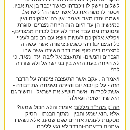
לשלום ויישק לו ויכבדהו כאשר יכבד בן את אביו,
ויספר לו משה את כל אשר עשה ה' לישראל,
וישמח יתרו מאד ויאמר: אין כה' אלוקיכם ואין
כמעשיו! הן עד היום הזה הייתה מצרים
סוגרת
ומסוגרת וגם עבד אחד לא יכול לברוח ממצרים,-
ויפליא אלוקיכם לעשות ויוצא עם רב כזב לעיניי
כל המצרים! ויהי כשמוע ציפורה אשר עשה ה'
למצרים בים סוף ואת דבר השירה אשר שרו
הגברים והנשים- ותתעצב אל ליבה
עד
מאד, כי
לא הייתה בעת ההיא בין בני ישראל ולא שוררה
לה'!
ויאמר ה': עקב אשר התעצבה ציפורה על הדבר
הזה - על כן יבוא יום והייתה נשמתה את דבורה -
אשת לפידות- אשר תושיע את ישראל - ותשיר גם
היא שיר ישועה וגאולה"
הה"ק מהר"ד מללוב
: אומר: והלא הכול שמעו?
אלא ,הוא שמע והבין - מתוך הבנתו - הסיק
מסקנות לעומת אחרים שגם שמעו, אלא נשארו
איתנים בדעתם-והדבר לא נגע לליבם..