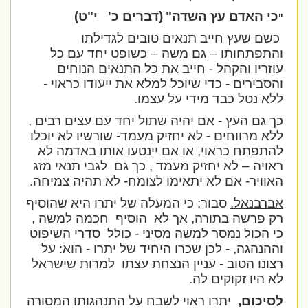
כי האדם עץ השדה"
(דברים כ'
י"ט)
"
כשם שעץ חייב תנאים טובים לגדילתו
והתפתחותו – גם משה – כשופט יחד עם כל
עוזריו והקהל - חייב את כל התנאים הנוחים
והסבירים - כדי שיוכל למלא את ייעודו כראוי -
ללא נטל כבד מידי על עצמו.
כך גם העץ - אם יהיה שתול יחד עם עצים רבים ,
ללא מרווחים - לא יחזיק מעמד- שורשיו לא יוכלו
להתפתח כראוי, או אם יינטעו אותו באדמה לא
ראויה – לא יחזיק מעמד , כך גם
לגבי תנאי מזג
האוויר- אם לא יתאימו לצומח- לא תהיה צמיחה.
אברבנאל.
סבור: כי המעלה של יתרו היא שהוסיף
רק פרשה בתורה, אך לא
הוסיף
חכמה למשה ,
כי הכול נמסר למשה מסיני - כולל
סדרי השיפוט
וההנהגה, - לכן שכרו היחיד של יתרו - הוא: על
רצונו הטוב - עניין הנצחת עצתו
למרות שישראל
לא היו זקוקים לה.
לסיכום,
יתרו ראוי לשבח על התנהגותו המסורה