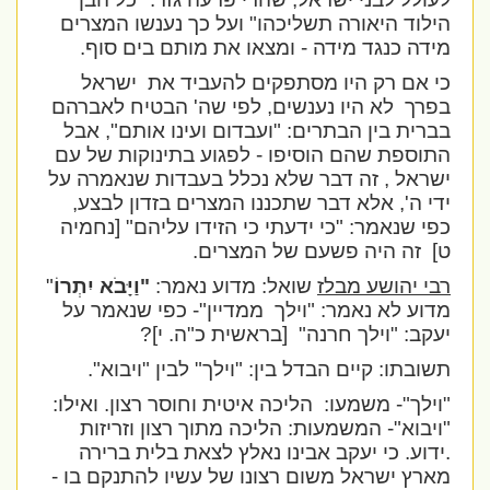
הילוד היאורה תשליכהו" ועל כך נענשו המצרים
מידה כנגד מידה - ומצאו את מותם בים סוף.
כי אם רק היו מסתפקים להעביד את
ישראל
בפרך
לא היו נענשים, לפי שה' הבטיח לאברהם
בברית בין הבתרים: "ועבדום ועינו אותם", אבל
התוספת שהם הוסיפו - לפגוע בתינוקות של עם
ישראל , זה דבר שלא נכלל בעבדות שנאמרה על
ידי ה', אלא דבר שתכננו המצרים בזדון לבצע,
כפי שנאמר: "כי ידעתי כי הזידו עליהם" [נחמיה
ט]
זה היה פשעם של המצרים.
רבי יהושע מבלז
שואל: מדוע נאמר:
"וַיָּבֹא יִתְרוֹ
"
מדוע לא נאמר: "וילך
ממדיין"- כפי שנאמר על
יעקב: "וילך חרנה"
[בראשית כ"ה. י]?
תשובתו: קיים הבדל בין: "וילך" לבין "ויבוא".
"וילך"- משמעו:
הליכה איטית וחוסר רצון. ואילו:
"ויבוא"- המשמעות: הליכה מתוך רצון וזריזות
.ידוע. כי יעקב אבינו נאלץ לצאת בלית ברירה
מארץ ישראל משום רצונו של עשיו להתנקם בו -