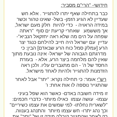
חידושי- "הרי"ם מסביר:
כבר בתחילה שאף יתרו להתגייר . אלא חש
שעדיין לא הגיע הזמן- בשל- שאינו טהור וכשר
במידה הראויה -
כדי להיות
חלק מעם ישראל,
אך מששמע
שאחרי קריעת ים סוף
"ראתה
שפחה על הים מה שלא ראה יחזקאל הנביא"-
עדיין
עם ישראל היה חייב להילחם כנגד יצר
הרע [עמלק סמל כוח הרע שבאדם] הבין: כי
מדרגתם הגבוהה של ישראל- אינה נובעת מתוך
שאין להם מלחמה ביצר הרע, אלא -
בעזרת
החסד של ה' - הם מתגברים עליו. ולכן ראה
הזדמנות להתגייר ולהיות לאחד מישראל.
רש"י
אומר: כי תחילה נקרא: "יתר" אבל לאחר
שהתגייר נוספה לו אות אחת: ו'
זו מידה חשובה באדם- כאשר הוא שפל בעיני
עצמו-
עושה עצמו
כאילו מיותר- כדברי חכמים:
"לשארית נחלתו- למי שמשים את עצמו כשיריים"
וכך נהג יתרו- חש עצמו מיותר
והתנהג בענווה.
רק לאחר שהתגייר קיבלה מידה זו של "יתר" את