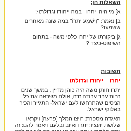
השאלות הן:
א] מי היה
יתרו - במה ייחודו וגדולתו?
ב] נאמר:
"וַיִּשְׁמַע יִתְרוֹ
" במה שונה מאחרים
ששמעו?
ג] ביקורתו של יתרו כלפי משה - בתחום
השיפוט-כיצד ?
תשובות
יתרו – ייחודו וגדולתו
יתרו חותן משה היה כוהן מדיין , במשך שנים
רבות עבד עבודה זרה, אולם משראה את כל
הניסים שהתרחשו לעם ישראל- התגייר והכיר
באלוקי ישראל.
האגדה מספרת:
"ויצו המלך [פרעה] ויקראו
שלושת יועציו: יתרו ואיוב ובלעם ויאמר להם: זה