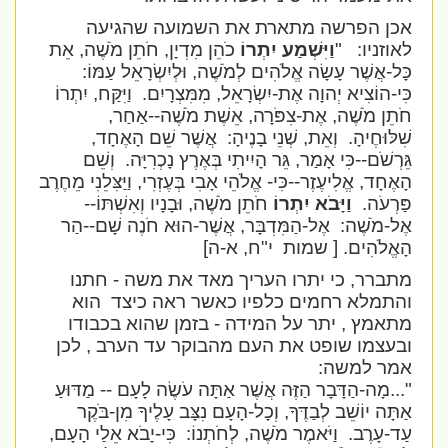
אכן הפרשה מתארת את השמועה שהגיעה
לאוזניו:
"
וַיִּשְׁמַע יִתְרוֹ
כֹהֵן מִדְיָן, חֹתֵן מֹשֶׁה, אֵת
כָּל-אֲשֶׁר עָשָׂה אֱלֹהִים לְמֹשֶׁה, וּלְיִשְׂרָאֵל עַמּוֹ:
כִּי-הוֹצִיא יְהוָה אֶת-יִשְׂרָאֵל, מִמִּצְרָיִם. וַיִּקַּח, יִתְרוֹ
חֹתֵן מֹשֶׁה, אֶת-צִפֹּרָה, אֵשֶׁת מֹשֶׁה--אַחַר,
שִׁלּוּחֶיהָ. וְאֵת, שְׁנֵי בָנֶיהָ: אֲשֶׁר שֵׁם הָאֶחָד,
גֵּרְשֹׁם--כִּי אָמַר, גֵּר הָיִיתִי בְּאֶרֶץ נָכְרִיָּה. וְשֵׁם
הָאֶחָד, אֱלִיעֶזֶר--כִּי- אֱלֹהֵי אָבִי בְּעֶזְרִי, וַיַּצִּלֵנִי מֵחֶרֶב
פַּרְעֹה.
וַיָּבֹא יִתְרוֹ
חֹתֵן מֹשֶׁה, וּבָנָיו וְאִשְׁתּוֹ--
אֶל-מֹשֶׁה: אֶל-הַמִּדְבָּר, אֲשֶׁר-הוּא חֹנֶה שָׁם--הַר
הָאֱלֹהִים.
[ שמות י"ח, א-ה]
מתברר, כי יתרו העריך מאד את משה - חתנו
והתמלא רחמים כלפיו כאשר ראה כיצד
הוא
מתאמץ , יתר על המידה - בזמן שהוא בכבודו
ובעצמו שופט את העם מהבוקר עד הערב , לכן
אמר למשה:
"...מָה-הַדָּבָר הַזֶּה אֲשֶׁר אַתָּה עֹשֶׂה לָעָם -- מַדּוּעַ
אַתָּה יוֹשֵׁב לְבַדֶּךָ, וְכָל-הָעָם נִצָּב עָלֶיךָ מִן-בֹּקֶר
עַד-עָרֶב.
וַיֹּאמֶר מֹשֶׁה, לְחֹתְנוֹ:
כִּי-יָבֹא אֵלַי הָעָם,