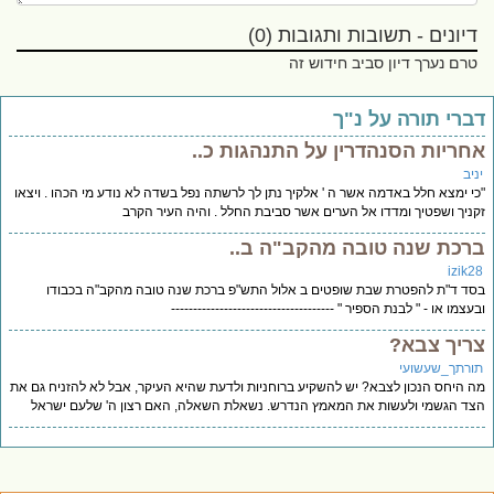
דיונים - תשובות ותגובות (0)
טרם נערך דיון סביב חידוש זה
ברי תורה על נ"ך
חריות הסנהדרין על התנהגות כ..
יב
י ימצא חלל באדמה אשר ה ' אלקיך נתן לך לרשתה נפל בשדה לא נודע מי הכהו . ויצאו
ניך ושפטיך ומדדו אל הערים אשר סביבת החלל . והיה העיר הקרב
רכת שנה טובה מהקב"ה ב..
izik2
ד ד"ת להפטרת שבת שופטים ב אלול התש"פ ברכת שנה טובה מהקב"ה בכבודו
עצמו או - " לבנת הספיר " -------------------------------------
ריך צבא?
ורתך_שעשועי
 היחס הנכון לצבא? יש להשקיע ברוחניות ולדעת שהיא העיקר, אבל לא להזניח גם את
ד הגשמי ולעשות את המאמץ הנדרש. נשאלת השאלה, האם רצון ה' שלעם ישראל