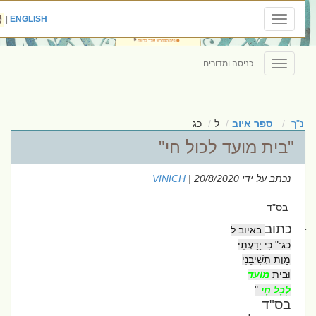
|
ENGLISH
Toggle
navigation
כניסה ומדורים
Toggle
navigation
נ"ך
ספר איוב
ל
כג
"בית מועד לכול חי"
נכתב על ידי
| 20/8/2020
VINICH
בס"ד
כתוב
באיוב ל
כג:" כִּי יָדַעְתִּי
מָוֶת תְּשִׁיבֵנִי
וּבֵית
מוֹעֵד
לְכָל חָי
".
בס"ד