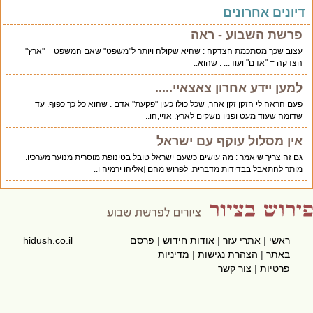
יונים אחרונים
פרשת השבוע - ראה
עצוב שכך מסתכמת הצדקה : שהיא שקולה ויותר ל"משפט" שאם המשפט = "ארץ"
הצדקה = "אדם" ועוד... . שהוא..
למען יידע אחרון צאצאיי.....
פעם הראה לי הזקן זקן אחר, שכל כולו כעין "פקעת" אדם . שהוא כל כך כפוף. עד
שדומה שעוד מעט ופניו נושקים לארץ. אזיי,הו..
אין מסלול עוקף עם ישראל
גם זה צריך שיאמר : מה עושים כשעם ישראל טובל בטינופת מוסרית מנוער מערכיו.
מותר להתאבל בבדידות מדברית. לפרוש מהם [אליהו ירמיה ו..
ראשי
|
אתרי עזר
|
אודות חידוש
|
פרסם
hidush.co.il
באתר
|
הצהרת נגישות
|
מדיניות
פרטיות
|
צור קשר