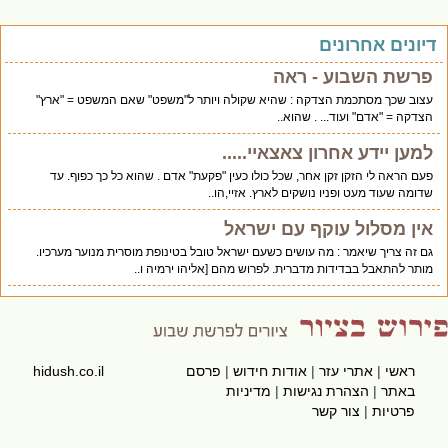
יונים אחרונים
פרשת השבוע - ראה
עצוב שכך מסתכמת הצדקה : שהיא שקולה ויותר ל"משפט" שאם המשפט = "ארץ"
הצדקה = "אדם" ועוד... . שהוא..
למען יידע אחרון צאצאיי.....
פעם הראה לי הזקן זקן אחר, שכל כולו כעין "פקעת" אדם . שהוא כל כך כפוף. עד
שדומה שעוד מעט ופניו נושקים לארץ. אזיי,הו..
אין מסלול עוקף עם ישראל
גם זה צריך שיאמר : מה עושים כשעם ישראל טובל בטינופת מוסרית מנוער מערכיו.
מותר להתאבל בבדידות מדברית. לפרוש מהם [אליהו ירמיה ו..
ראשי
|
אתרי עזר
|
אודות חידוש
|
פרסם
hidush.co.il
באתר
|
הצהרת נגישות
|
מדיניות
פרטיות
|
צור קשר