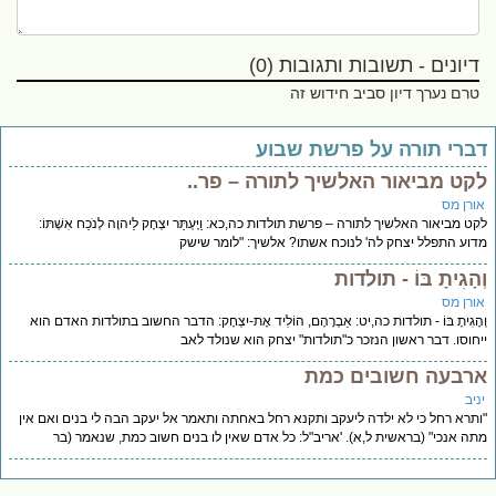
דיונים - תשובות ותגובות (0)
טרם נערך דיון סביב חידוש זה
ברי תורה על פרשת שבוע
קט מביאור האלשיך לתורה – פר..
ורן מס
ט מביאור האלשיך לתורה – פרשת תולדות כה,כא: וַיֶּעְתַּר יִצְחָק לַיהוָה לְנֹכַח אִשְׁתּוֹ:
וע התפלל יצחק לה' לנוכח אשתו? אלשיך: "לומר שישק
הָגִיתָ בּוֹ - תולדות
ורן מס
הָגִיתָ בּוֹ - תולדות כה,יט: אַבְרָהָם, הוֹלִיד אֶת-יִצְחָק: הדבר החשוב בתולדות האדם הוא
חוסו. דבר ראשון הנזכר כ"תולדות" יצחק הוא שנולד לאב
רבעה חשובים כמת
יב
תרא רחל כי לא ילדה ליעקב ותקנא רחל באחתה ותאמר אל יעקב הבה לי בנים ואם אין
ה אנכי" (בראשית ל,א). 'אריב"ל: כל אדם שאין לו בנים חשוב כמת, שנאמר (בר