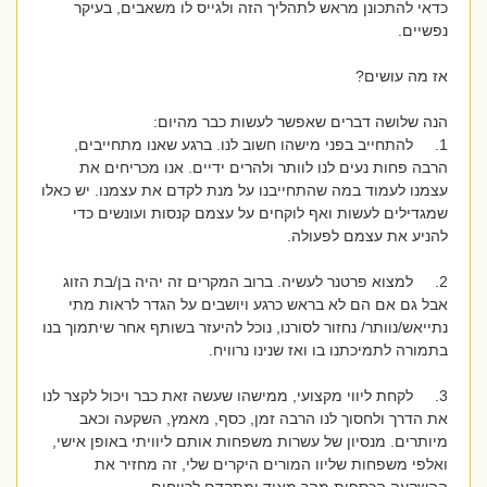
כדאי להתכונן מראש לתהליך הזה ולגייס לו משאבים, בעיקר
נפשיים.
אז מה עושים?
הנה שלושה דברים שאפשר לעשות כבר מהיום:
1.
להתחייב בפני מישהו חשוב לנו. ברגע שאנו מתחייבים,
הרבה פחות נעים לנו לוותר ולהרים ידיים. אנו מכריחים את
עצמנו לעמוד במה שהתחייבנו על מנת לקדם את עצמנו. יש כאלו
שמגדילים לעשות ואף לוקחים על עצמם קנסות ועונשים כדי
להניע את עצמם לפעולה.
2.
למצוא פרטנר לעשיה. ברוב המקרים זה יהיה בן/בת הזוג
אבל גם אם הם לא בראש כרגע ויושבים על הגדר לראות מתי
נתייאש/נוותר/ נחזור לסורנו, נוכל להיעזר בשותף אחר שיתמוך בנו
בתמורה לתמיכתנו בו ואז שנינו נרוויח.
3.
לקחת ליווי מקצועי, ממישהו שעשה זאת כבר ויכול לקצר לנו
את הדרך ולחסוך לנו הרבה זמן, כסף, מאמץ, השקעה וכאב
מיותרים. מנסיון של עשרות משפחות אותם ליוויתי באופן אישי,
ואלפי משפחות שליוו המורים היקרים שלי, זה מחזיר את