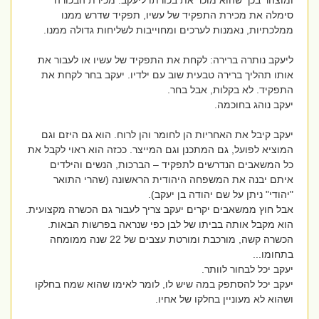
ומוצהר בכך שהוא מוכר את בכורתו ליעקב. מכירת הבכורה
סימלה את מכירת התפקיד של עשיו, תפקיד שדרש ממנו
ממלכתיות, נאמנות לערכים ומחוייבות לשליחות גדולה ממנו.
ליעקב נותרה ברירה: לקחת את התפקיד של עשיו או לעבור את
אותו תהליך ברירה טבעית שוב עם ילדיו. יעקב בחר לקחת את
התפקיד. לא בקלות, אבל בחר.
יעקב נוהג בחוכמה.
יעקב קיבל את האחריות הן לחומר והן לרוח. הוא גם היזם וגם
המוציא לפועל, גם המתכנן וגם המייצר. ככזה הוא ראוי לקבל את
כל המשאבים הנדרשים לתפקיד – הברכות, הנשים והילדים
איתם יבנה את המשפחה היהודית הראשונה (שהרי התואר
"יהודי" ניתן על שם יהודה בן יעקב).
אבל חוץ ממשאבים יקרים יעקב צריך לעבור גם הכשרה מקצועית.
הוא מקבל אותה בביתו של לבן כפי שנראה בפרשות הבאות.
הכשרה קשה, מורכבת ומורטת עצבים של 22 שנה ממומחה
בתחומו...
יעקב יכל לבחור לוותר.
יעקב יכל להסתפק במה שיש לו, לומר לאימו שהוא שמח בחלקו
ושהוא לא מעוניין בחלקו של אחיו.