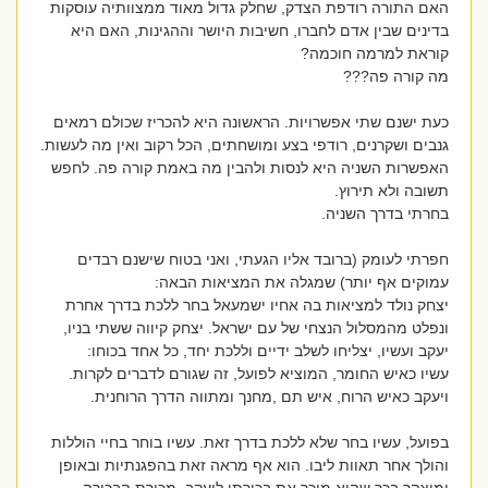
האם התורה רודפת הצדק, שחלק גדול מאוד ממצוותיה עוסקות
בדינים שבין אדם לחברו, חשיבות היושר וההגינות, האם היא
קוראת למרמה חוכמה?
מה קורה פה???
כעת ישנם שתי אפשרויות. הראשונה היא להכריז שכולם רמאים
גנבים ושקרנים, רודפי בצע ומושחתים, הכל רקוב ואין מה לעשות.
האפשרות השניה היא לנסות ולהבין מה באמת קורה פה. לחפש
תשובה ולא תירוץ.
בחרתי בדרך השניה.
חפרתי לעומק (ברובד אליו הגעתי, ואני בטוח שישנם רבדים
עמוקים אף יותר) שמגלה את המציאות הבאה:
יצחק נולד למציאות בה אחיו ישמעאל בחר ללכת בדרך אחרת
ונפלט מהמסלול הנצחי של עם ישראל. יצחק קיווה ששתי בניו,
יעקב ועשיו, יצליחו לשלב ידיים וללכת יחד, כל אחד בכוחו:
עשיו כאיש החומר, המוציא לפועל, זה שגורם לדברים לקרות.
ויעקב כאיש הרוח, איש תם ,מחנך ומתווה הדרך הרוחנית.
בפועל, עשיו בחר שלא ללכת בדרך זאת. עשיו בוחר בחיי הוללות
והולך אחר תאוות ליבו. הוא אף מראה זאת בהפגנתיות ובאופן