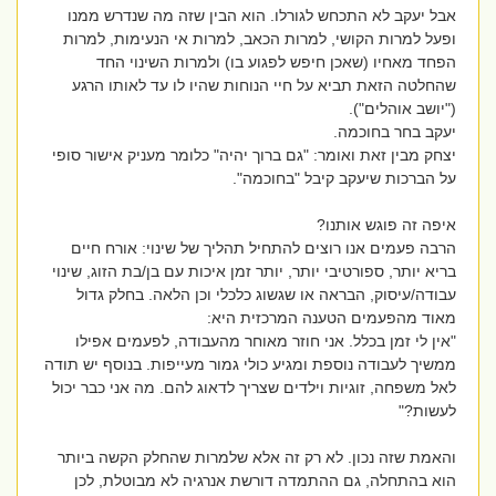
אבל יעקב לא התכחש לגורלו. הוא הבין שזה מה שנדרש ממנו
ופעל למרות הקושי, למרות הכאב, למרות אי הנעימות, למרות
הפחד מאחיו (שאכן חיפש לפגוע בו) ולמרות השינוי החד
שהחלטה הזאת תביא על חיי הנוחות שהיו לו עד לאותו הרגע
("יושב אוהלים").
יעקב בחר בחוכמה.
יצחק מבין זאת ואומר: "גם ברוך יהיה" כלומר מעניק אישור סופי
על הברכות שיעקב קיבל "בחוכמה".
איפה זה פוגש אותנו?
הרבה פעמים אנו רוצים להתחיל תהליך של שינוי: אורח חיים
בריא יותר, ספורטיבי יותר, יותר זמן איכות עם בן/בת הזוג, שינוי
עבודה/עיסוק, הבראה או שגשוג כלכלי וכן הלאה. בחלק גדול
מאוד מהפעמים הטענה המרכזית היא:
"אין לי זמן בכלל. אני חוזר מאוחר מהעבודה, לפעמים אפילו
ממשיך לעבודה נוספת ומגיע כולי גמור מעייפות. בנוסף יש תודה
לאל משפחה, זוגיות וילדים שצריך לדאוג להם. מה אני כבר יכול
לעשות?"
והאמת שזה נכון. לא רק זה אלא שלמרות שהחלק הקשה ביותר
הוא בהתחלה, גם ההתמדה דורשת אנרגיה לא מבוטלת, לכן