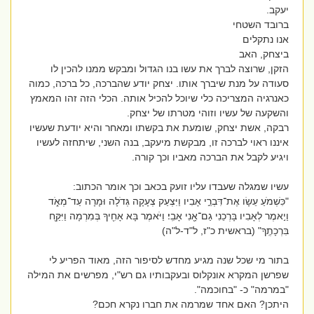
יעקב.
ברובד השטחי
אנו נתקלים
ביצחק, האב
הזקן, שרוצה לברך את עשו בנו הגדול ומבקש ממנו להכין לו
סעודה על מנת שיברך אותו. יצחק יודע שהברכה, כל ברכה, כמוה
כאנרגיה המצריכה כלי שיוכל להכיל אותה. הכלי הזה זהו המאמץ
והשקעה של עשיו וזוהי מטרתו של יצחק.
רבקה, אשת יצחק, שומעת את בקשתו ומאחר והיא יודעת שעשיו
איננו ראוי לברכה זו, מבקשת מיעקב, בנה השני, שיתחזה לעשיו
ויגיע לקבל את הברכה מאביו וכך קורה.
עשיו שמגלה שעבדו עליו זועק בכאב וכך אומר הכתוב:
"כִּשְׁמֹעַ עֵשָׂו אֶת־דִּבְרֵ֣י אָבִיו וַיִּצְעַק צְעָקָה גְּדֹלָה וּמָרָה עַד־מְאֹ֑ד
וַי֣אמֶר לְאָבִיו בָּרְכֵנִי גַם־אָ֖נִי אָבִֽי׃ וַיֹּאמֶר בָּא אָחִ֖יךָ בְּמִרְמָה וַיִּקַּ֖ח
בִּרְכָתֶֽךָ" (בראשית כ"ז, ל"ד-ל"ה)
בתור מי שכל שנה מגיע מחדש לסיפור הזה, מאוד הפריע לי
שפרשן המקרא אונקלוס ובעקבותיו גם רש"י, מפרשים את המילה
"במרמה" כ- "בחוכמה".
היתכן? האם אחד שמרמה את חברו נקרא חכם?