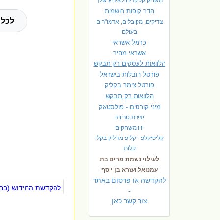
משחק קליקרים לאירוע שלך
הדר קופות רושמות
לכל 
צדיקים, מקובלים, אדמו"רים
בעולם
כרמל אשראי
אשראי מהיר
הלוואות לעסקים רק תבקש
פורטל הובלות בישראל
פ
ורטל צימר בקליק
הלוואות רק תבקש
מיני קורסים - פולסטאק
יצירת טריויה
יויו משחקים
קליפיקלפ - קליפ מדליק בקלי
קלות
לעילוי נשמת מרים בת
עמנואל ועזרא בן יוסף
להקדשה או פרסום באתר
להקדשת החידוש (בחינ
-
צור קשר כאן