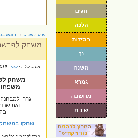
חגים
הלכה
פרשת שבוע
חומש במ
חסידות
משחק לפרשת 
=
נך
נכתב על ידי
עמי
| 17/7/2019
משנה
משחק לפ
גמרא
משפחות
מחשבה
גררו למבחנה
ואת שם 
שונות
בה
שחקו במשחק 
רוצים לקבל מייל בכל פע