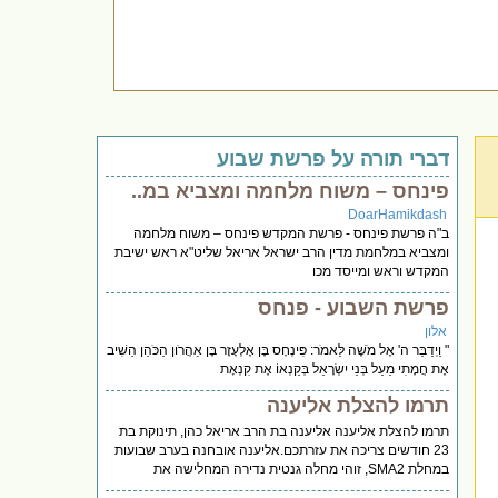
דברי תורה על פרשת שבוע
פינחס – משוח מלחמה ומצביא במ..
DoarHamikdash
ב"ה פרשת פינחס - פרשת המקדש פינחס – משוח מלחמה
ומצביא במלחמת מדין הרב ישראל אריאל שליט"א ראש ישיבת
המקדש וראש ומייסד מכו
פרשת השבוע - פנחס
אלון
" וַיְדַבֵּר ה' אֶל מֹשֶׁה לֵּאמֹר: פִּינְחָס בֶּן אֶלְעָזָר בֶּן אַהֲרֹון הַכֹּהֵן הֵשִׁיב
אֶת חֲמָתִי מֵעַל בְּנֵי יִשְׂרָאֵל בְּקַנְאוֹ אֶת קִנְאָת
תרמו להצלת אליענה
תרמו להצלת אליענה אליענה בת הרב אריאל כהן, תינוקת בת
23 חודשים צריכה את עזרתכם.אליענה אובחנה בערב שבועות
במחלת SMA2, זוהי מחלה גנטית נדירה המחלישה את