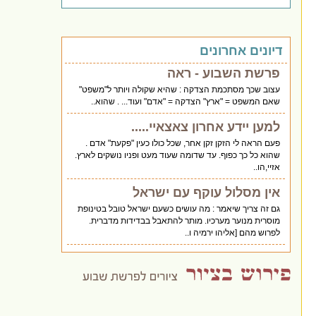
דיונים אחרונים
פרשת השבוע - ראה
עצוב שכך מסתכמת הצדקה : שהיא שקולה ויותר ל"משפט"
שאם המשפט = "ארץ" הצדקה = "אדם" ועוד... . שהוא..
למען יידע אחרון צאצאיי.....
פעם הראה לי הזקן זקן אחר, שכל כולו כעין "פקעת" אדם .
שהוא כל כך כפוף. עד שדומה שעוד מעט ופניו נושקים לארץ.
אזיי,הו..
אין מסלול עוקף עם ישראל
גם זה צריך שיאמר : מה עושים כשעם ישראל טובל בטינופת
מוסרית מנוער מערכיו. מותר להתאבל בבדידות מדברית.
לפרוש מהם [אליהו ירמיה ו..