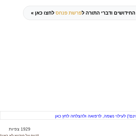
החידושים ודברי התורה ל
פרשת פנחס
לחצו כאן »
ם!) לעילוי נשמה, לרפואה ולהצלחה לחץ כאן
1929 צפיות
(דווח על חידוש לא ראוי)