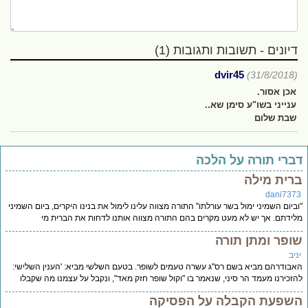
דיונים - תשובות ותגובות (1)
dvir45
(31/8/2018)
אכן אסור.
ענייני בשו"ע סימן שא..
שבת שלום
ברי תורה על הלכה
רית מילה
dani737
ביום השמיני ימול בשר עורלתו" התורה מצווה עלינו לימול את בנינו היקרים, ביום השמיני
ידתם. אך יש לא מעט מקרים בהם התורה מצווה אותנו לדחות את הברית מי
ופר ומתן תורה
יב
בודרהם מביא בשם רס"ג עשרה טעמים לשופר. בטעם השלשי מביא: 'הענין השלישי:
זכירנו מעמד הר סיני, שנאמר בו "וקול שופר חזק מאד", ונקבל על עצמנו מה שקבלו
שפעת הקבלה על הפסיקה