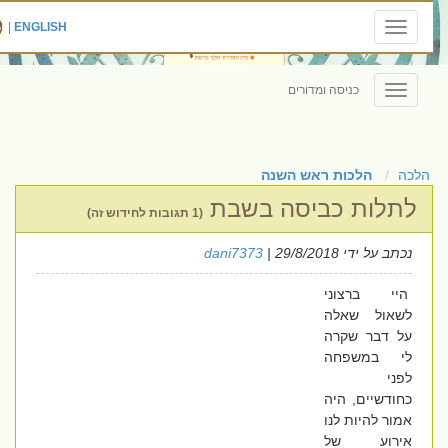
|
ENGLISH
Toggle
navigation
כניסה ומדורים
Toggle
navigation
הלכה
הלכות ראש השנה
לתלות כביסה בשבת
(1 תגובות לחידוש זה)
נכתב על ידי
| 29/8/2018
dani7373
היי ברצוני
לשאול שאלה
על דבר שקרה
לי במשפחה
לפני
כחודשיים, היה
אמור להיות לנו
אירוע של