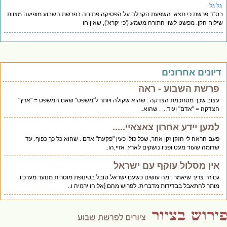
ל גל
''ד פרשת כי תצא: השפעת הקבלה על הפסיקה פתיחה בפרשת השבוע מופיעה מצוות
לוח הקן. מפשט לשון התורה משמע ('כי יקרא'), שאין חו
יונים אחרונים
פרשת השבוע - ראה
עצוב שכך מסתכמת הצדקה : שהיא שקולה ויותר ל"משפט" שאם המשפט = "ארץ"
הצדקה = "אדם" ועוד... . שהוא..
למען יידע אחרון צאצאיי.....
פעם הראה לי הזקן זקן אחר, שכל כולו כעין "פקעת" אדם . שהוא כל כך כפוף. עד
שדומה שעוד מעט ופניו נושקים לארץ. אזיי,הו..
אין מסלול עוקף עם ישראל
גם זה צריך שיאמר : מה עושים כשעם ישראל טובל בטינופת מוסרית מנוער מערכיו.
מותר להתאבל בבדידות מדברית. לפרוש מהם [אליהו ירמיה ו..