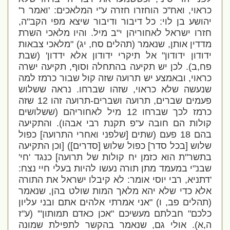
כראוי, ואח"כ הוחזרו חזרה ע"י המלאכים: 'ואמר ר'
יהושע בן לוי: כל דיבור ודיבור שיצא מפי הקב"ה,
חזרו ישראל לאחוריהן י"ב מיל. והיו מלאכי השרת
מדדין אותן, שנאמר (תהלים סח, יג) "מלאכי צבאות
ידודון ידודון" אל תיקרי ידודון אלא ידדון' (שבת
פח,ב). לכן יש תקיעה בהתחלה וסוף, תקיעה ישרה
כראוי, ובאמצע יש תרועה שזה קול שבור כרמז למה
שנעשה שלא כראוי, שזהו שברחו. נראה ששלוש
פעמים שברים, תרועה ושברים-תרועה זהו 12 שזה
כרמז לכך שברחו 12 מיל לאחוריהם (ששלושים
קולות הם חובה ע"פ תקנת רבי אבהו). והתקיעה
בהם 18 פעם (שתים [שלפני ואחרי התרועה] כפול
שלוש [בכל סדר] כפול שלוש [סדרים]) [וכן התקיעה
בתשר"ת הוא כזמן יח קולות של תרועה] כנגד 'חי'
שבנ"י במעמד מתן תורה נעשו להיות בעלי חיי נצח:
'דתניא, רבי יוסי אומר: לא קיבלו ישראל את התורה
אלא כדי שלא יהא מלאך המות שולט בהן, שנאמר
(תהלים פב, ו) "אני אמרתי אלהים אתם ובני עליון
כלכם" חבלתם מעשיכם "אכן כאדם תמותון"' (ע"ז
ה,א). אולי גם, שנאמר בהקשר לתפילת שמונה