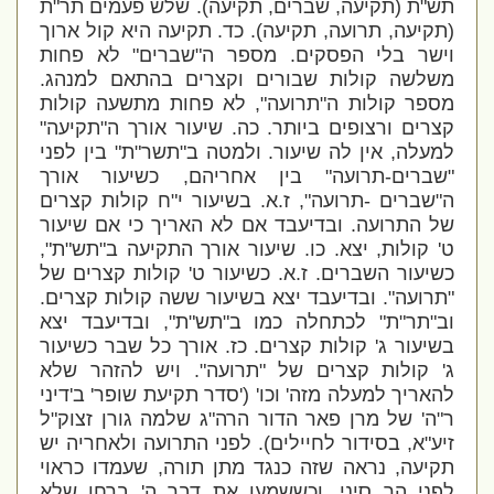
תש"ת (תקיעה, שברים, תקיעה). שלש פעמים תר"ת
(תקיעה, תרועה, תקיעה). כד. תקיעה היא קול ארוך
וישר בלי הפסקים. מספר ה"שברים" לא פחות
משלשה קולות שבורים וקצרים בהתאם למנהג.
מספר קולות ה"תרועה", לא פחות מתשעה קולות
קצרים ורצופים ביותר. כה. שיעור אורך ה"תקיעה"
למעלה, אין לה שיעור. ולמטה ב"תשר"ת" בין לפני
"שברים-תרועה" בין אחריהם, כשיעור אורך
ה"שברים -תרועה", ז.א. בשיעור י"ח קולות קצרים
של התרועה. ובדיעבד אם לא האריך כי אם שיעור
ט' קולות, יצא. כו. שיעור אורך התקיעה ב"תש"ת",
כשיעור השברים. ז.א. כשיעור ט' קולות קצרים של
"תרועה". ובדיעבד יצא בשיעור ששה קולות קצרים.
וב"תר"ת" לכתחלה כמו ב"תש"ת", ובדיעבד יצא
בשיעור ג' קולות קצרים. כז. אורך כל שבר כשיעור
ג' קולות קצרים של "תרועה". ויש להזהר שלא
להאריך למעלה מזה' וכו' ('סדר תקיעת שופר' ב'דיני
ר"ה' של מרן פאר הדור הרה"ג שלמה גורן זצוק"ל
זיע"א, בסידור לחיילים). לפני התרועה ולאחריה יש
תקיעה, נראה שזה כנגד מתן תורה, שעמדו כראוי
לפני הר סיני, וכששמעו את דבר ה' ברחו שלא