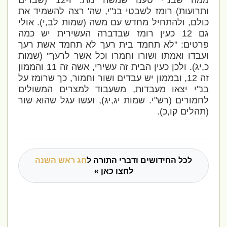
ממה שבנ"י טענו שמשה מת. ו-12 (שברים
ותרועות) רומז לשבטי בנ"י, שה' רצה להשמיד את
כולם, ולהתחיל מחדש עם משה (שמות לב,י). אולי
גם 12 כעין רומז שבדברה העשירית יש כמה
פרטים: "לא תחמד בית רעך לא תחמד אשת רעך
ועבדו ואמתו ושורו וחמרו וכל אשר לרעך" (שמות
כ,יג). ולכן כעין הבית זה עשירי, אשה זה 11 והממון
זה 12, ובממון יש עבדים ושור וחמור, כך שרומז על
בנ"י יצאו מעבדות, משעבוד למצרים המשולים
לחמורים (רש"י. שמות יג,יג), ועשו עגל שהוא שור
(תהלים קו,כ).
לכל החידושים ודברי התורה ל
חג ראש השנה
לחצו כאן »