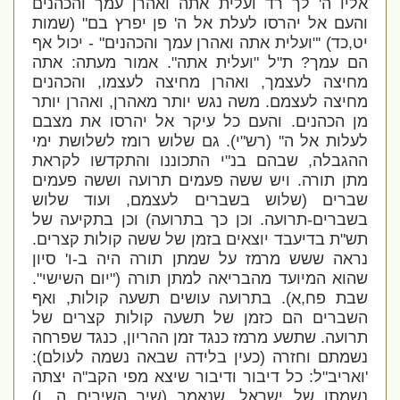
אליו ה' לך רד ועלית אתה ואהרן עמך והכהנים
והעם אל יהרסו לעלת אל ה' פן יפרץ בם" (שמות
יט,כד) '"ועלית אתה ואהרן עמך והכהנים" - יכול אף
הם עמך? ת"ל "ועלית אתה". אמור מעתה: אתה
מחיצה לעצמך, ואהרן מחיצה לעצמו, והכהנים
מחיצה לעצמם. משה נגש יותר מאהרן, ואהרן יותר
מן הכהנים. והעם כל עיקר אל יהרסו את מצבם
לעלות אל ה'' (רש"י). גם שלוש רומז לשלושת ימי
ההגבלה, שבהם בנ"י התכוננו והתקדשו לקראת
מתן תורה. ויש ששה פעמים תרועה וששה פעמים
שברים (שלוש בשברים לעצמם, ועוד שלוש
בשברים-תרועה. וכן כך בתרועה) וכן בתקיעה של
תש"ת בדיעבד יוצאים בזמן של ששה קולות קצרים.
נראה ששש מרמז על שמתן תורה היה ב-ו' סיון
שהוא המיועד מהבריאה למתן תורה ("יום השישי".
שבת פח,א). בתרועה עושים תשעה קולות, ואף
השברים הם כזמן של תשעה קולות קצרים של
תרועה. שתשע מרמז כנגד זמן ההריון, כנגד שפרחה
נשמתם וחזרה (כעין בלידה שבאה נשמה לעולם):
'ואריב"ל: כל דיבור ודיבור שיצא מפי הקב"ה יצתה
נשמתן של ישראל, שנאמר (שיר השירים ה, ו)