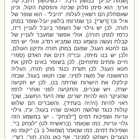
[שמות יט,יג] '"במשוך היבל" - כשימשוך היובל קול
ארוך, הוא סימן סלוק שכינה והפסקת הקול, וכיון
שאסתלק הם רשאין לעלות. "היבל" - הוא שופר של
איל' וכו' [רש"י]. כך שמרומז בלשון יובל-שופר במתן
תורה, לכן יש גילוי של השופר ביובל לעניין ר"ה,
כרמז למתן תורה). אולי אפשר שמעבר לעניין של
קבלת נעשה ונשמע כמו שמביא רס"ג, אולי יש רמז
גם לחטא העגל, שפגם במתן תורה ותיקון העולם,
ולכן יש בנו מיתה, ובר"ה דנים את האדם (ספרי
חיים ומתים פתוחים). לכן בשופר באים לתקן את
חטא העגל, לכן תש"ת כנגד מתן תורה, העליה
הראשונה של משה לסיני, שבו חטאו בעגל, שבזה
קילקלו את הישרות שהיתה בנו, לכן יש תקיעה
ישרה, ויש שברים, והתקיעה לפני ואחרי לרמז
שהעיקר הוא להיות ישרים, שזה היעד החשוב, שכך
ראוי להיות (ויהיה בעתיד). והשברים הם שלוש
קולות כנגד שלושה חטאים שהיו בעגל: ע"ז, גילוי
עריות ושפיכות דמים ['"לצחק" - יש במשמע הזה
גלוי עריות, כמו שנאמר (בראשית לט) "לצחק בי".
ושפיכות דמים, כמו שנאמר (שמואל ב ב) "יקומו נא
הנערים וישחקו לפנינו", אף כאן נהרג חור'. רש"י,