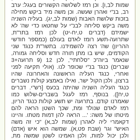
שמות לב,ו]. וכן רמז לשלושה הקשורים בעגל: ערב
רב, בנ"י ואהרן שעשה. וכן משה מיד ביקש מחילה
בזכות שלושת האבות (שמות לב,יג). בעליה השניה
משה ביקש סליחה לבנ"י על שחטאו כדי שה' לא
ישמידם (דברים ט,יח-יט) לכן רמז בתר"ת,
שתרועה-תשע רומז לאדם בעולם (כמספר חודשי
ההריון) שה' רצה להשמידנו. בתשר"ת כנגד שני
הקודמים, שיש בו מתן תורה חדש וסליחה גמורה,
שנאמר ביוה"כ "סלחתי", לכן 12 (9 תרועה+3
שברים) כנגד בנ"י שכופר לנו. (אולי תקיעה לפני
ואחרי, כנגד העליה הראשונה והאחרונה שהיו
ברצון, ולכן הקול ישר, ואילו באמצע קולות נשברים
כנגד העליה השניה שהיתה בכעס [רש"י. דברים
ט,יח]). בנוסף, רמז לעגל בשברים-שלוש כמו
שאמרנו קודם. בתרועה יש תשע קולות כנגד הריון,
רמז לאדם שנולד ומת, שכך השטן הראה להם
מיטתו של משה: '... הראה להן דמות מטתו. והיינו
דקאמרי ליה לאהרן (שמות לב,א) "כי זה משה
האיש" וגו'' (שבת פט,א). שמשה הוא איש (אדם)
ולכן יכול למות, ולכן האמינו לשטן שמשה מת,