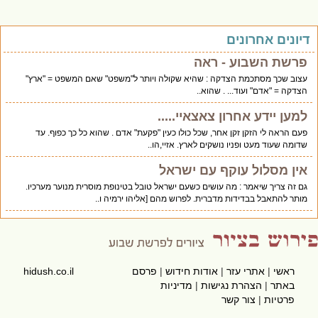
יונים אחרונים
פרשת השבוע - ראה
עצוב שכך מסתכמת הצדקה : שהיא שקולה ויותר ל"משפט" שאם המשפט = "ארץ"
הצדקה = "אדם" ועוד... . שהוא..
למען יידע אחרון צאצאיי.....
פעם הראה לי הזקן זקן אחר, שכל כולו כעין "פקעת" אדם . שהוא כל כך כפוף. עד
שדומה שעוד מעט ופניו נושקים לארץ. אזיי,הו..
אין מסלול עוקף עם ישראל
גם זה צריך שיאמר : מה עושים כשעם ישראל טובל בטינופת מוסרית מנוער מערכיו.
מותר להתאבל בבדידות מדברית. לפרוש מהם [אליהו ירמיה ו..
ראשי
|
אתרי עזר
|
אודות חידוש
|
פרסם
hidush.co.il
באתר
|
הצהרת נגישות
|
מדיניות
פרטיות
|
צור קשר