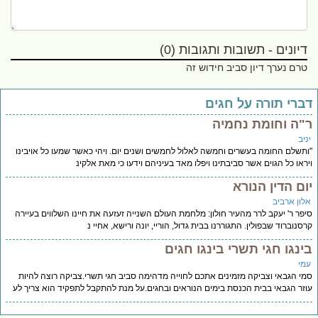
דיונים - תשובות ותגובות (0)
טרם נערך דיון סביב חידוש זה
ברי תורה על חגים
"ה וחומת נחמיה
יב
תשלם החומה בעשרים וחמשה לאלול לחמשים ושנים יום. ויהי כאשר שמעו כל אויבינו
ראו כל הגוים אשר סביבתינו ויפלו מאד בעיניהם וידעו כי מאת אלקינ
ום הדין הנורא
לון ארביב
פר ר' יעקב לרר מהעיר חולון: מלחמת העולם השנייה זעזעה את חיינו השלווים בעיירה
סנוברוד שבפולין. התגוררנו בבית גדול, הוריי, יונה ורישא, אחיי נ
ינגו חגי תשרי בינגו חגים
מי
י הגבאי וצביקה מזמינים אתכם לחוייה מדהימה סביב חגי תשרי.צביקה רוצה להיות
זר הגבאי בבית הכנסת בימים הנוראים ובחגים.על מנת להתקבל לתפקיד הוא צריך לע