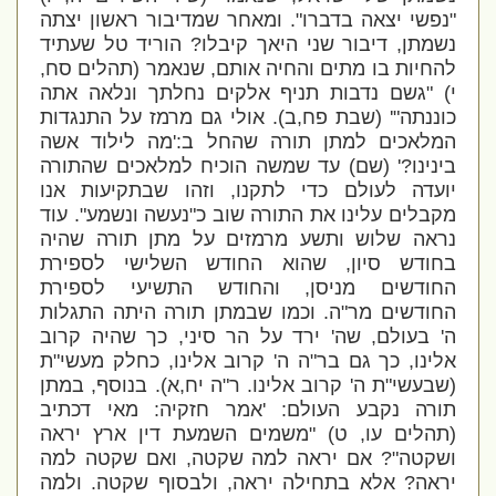
"נפשי יצאה בדברו". ומאחר שמדיבור ראשון יצתה
נשמתן, דיבור שני היאך קיבלו? הוריד טל שעתיד
להחיות בו מתים והחיה אותם, שנאמר (תהלים סח,
י) "גשם נדבות תניף אלקים נחלתך ונלאה אתה
כוננתה"' (שבת פח,ב). אולי גם מרמז על התנגדות
המלאכים למתן תורה שהחל ב:'מה לילוד אשה
בינינו?' (שם) עד שמשה הוכיח למלאכים שהתורה
יועדה לעולם כדי לתקנו, וזהו שבתקיעות אנו
מקבלים עלינו את התורה שוב כ"נעשה ונשמע". עוד
נראה שלוש ותשע מרמזים על מתן תורה שהיה
בחודש סיון, שהוא החודש השלישי לספירת
החודשים מניסן, והחודש התשיעי לספירת
החודשים מר"ה. וכמו שבמתן תורה היתה התגלות
ה' בעולם, שה' ירד על הר סיני, כך שהיה קרוב
אלינו, כך גם בר"ה ה' קרוב אלינו, כחלק מעשי"ת
(שבעשי"ת ה' קרוב אלינו. ר"ה יח,א). בנוסף, במתן
תורה נקבע העולם: 'אמר חזקיה: מאי דכתיב
(תהלים עו, ט) "משמים השמעת דין ארץ יראה
ושקטה"? אם יראה למה שקטה, ואם שקטה למה
יראה? אלא בתחילה יראה, ולבסוף שקטה. ולמה