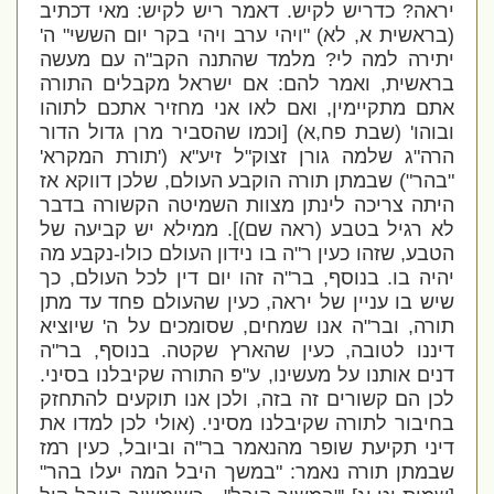
יראה? כדריש לקיש. דאמר ריש לקיש: מאי דכתיב
(בראשית א, לא) "ויהי ערב ויהי בקר יום הששי" ה'
יתירה למה לי? מלמד שהתנה הקב"ה עם מעשה
בראשית, ואמר להם: אם ישראל מקבלים התורה
אתם מתקיימין, ואם לאו אני מחזיר אתכם לתוהו
ובוהו' (שבת פח,א) [וכמו שהסביר מרן גדול הדור
הרה"ג שלמה גורן זצוק"ל זיע"א ('תורת המקרא'
"בהר") שבמתן תורה הוקבע העולם, שלכן דווקא אז
היתה צריכה לינתן מצוות השמיטה הקשורה בדבר
לא רגיל בטבע (ראה שם)]. ממילא יש קביעה של
הטבע, שזהו כעין ר"ה בו נידון העולם כולו-נקבע מה
יהיה בו. בנוסף, בר"ה זהו יום דין לכל העולם, כך
שיש בו עניין של יראה, כעין שהעולם פחד עד מתן
תורה, ובר"ה אנו שמחים, שסומכים על ה' שיוציא
דיננו לטובה, כעין שהארץ שקטה. בנוסף, בר"ה
דנים אותנו על מעשינו, ע"פ התורה שקיבלנו בסיני.
לכן הם קשורים זה בזה, ולכן אנו תוקעים להתחזק
בחיבור לתורה שקיבלנו מסיני. (אולי לכן למדו את
דיני תקיעת שופר מהנאמר בר"ה וביובל, כעין רמז
שבמתן תורה נאמר: "במשך היבל המה יעלו בהר"