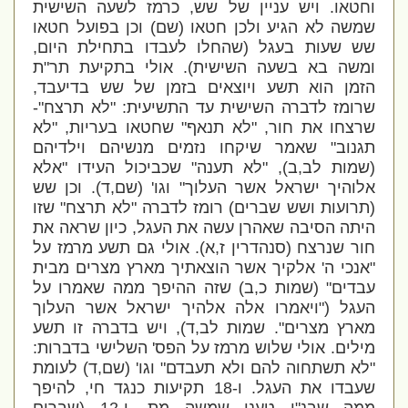
וחטאו. ויש עניין של שש, כרמז לשעה השישית
שמשה לא הגיע ולכן חטאו (שם) וכן בפועל חטאו
שש שעות בעגל (שהחלו לעבדו בתחילת היום,
ומשה בא בשעה השישית). אולי בתקיעת תר"ת
הזמן הוא תשע ויוצאים בזמן של שש בדיעבד,
שרומז לדברה השישית עד התשיעית: "לא תרצח"-
שרצחו את חור, "לא תנאף" שחטאו בעריות, "לא
תגנוב" שאמר שיקחו נזמים מנשיהם וילדיהם
(שמות לב,ב), "לא תענה" שכביכול העידו "אלא
אלוהיך ישראל אשר העלוך" וגו' (שם,ד). וכן שש
(תרועות ושש שברים) רומז לדברה "לא תרצח" שזו
היתה הסיבה שאהרן עשה את העגל, כיון שראה את
חור שנרצח (סנהדרין ז,א). אולי גם תשע מרמז על
"אנכי ה' אלקיך אשר הוצאתיך מארץ מצרים מבית
עבדים" (שמות כ,ב) שזה ההיפך ממה שאמרו על
העגל ("ויאמרו אלה אלהיך ישראל אשר העלוך
מארץ מצרים". שמות לב,ד), ויש בדברה זו תשע
מילים. אולי שלוש מרמז על הפס' השלישי בדברות:
"לא תשתחוה להם ולא תעבדם" וגו' (שם,ד) לעומת
שעבדו את העגל. ו-18 תקיעות כנגד חי, להיפך