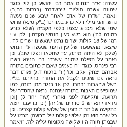
עשרה: 'א"ר תנחום אמר רבי יהושע בן לוי: כנגד
שמונה עשרה חוליות שבשדרה' (ברכות כח,ב)
ונאמר: 'שדרו של אדם לאחר שבע שנים נעשה
נחש, והני מילי דלא כרע במודים' (ב"ק טז,א) פרוש
שמי שלא מכניע עצמו כלפי הקב"ה (שלא כורע
כמודה לה') הוא רשע כעין הנחש הקדמון. לכן ע"י
רמז של 18 קולות ישרים נרמז שנעשינו ישרים לה',
שיצאנו מהשפעתו של עץ הדעת שנעשה ע"י הנחש
(שלכן לא היתה מיתה, עד שחטאו ונפלו שוב). וכן
נאמר על תפילת שמונה עשרה: 'רבי חנינא בשם
רבי פינחס: כנגד י"ח פעמים שאבות כתובים בתורה
אברהם יצחק יעקב' וכו' (יר' ברכות ד,ג) ואותו דבר
נראה גם שזכינו לקבל את התורה בהיותנו בנ"י,
בשל שהאבות נבחרו, לכן 18 כנגד מתן תורה, כמו
שמופיעים האבות בתורה שנתנה. נראה שהסדר של
תרועה, ותקיעות לפני ואחרי (שזה יחד 3) [וכן
מדאורייתא יש 3 סדרים של זה] (וכן בדיעבד יוצא
בתקיעה של תר"ת בזמן של שלוש קולות קצרים. וכן
כל שבר הוא זמן שלוש קולות של תרועה) מרמז על
שבמתן תורה היו שלושה מקומות עליה לה': "ויאמר