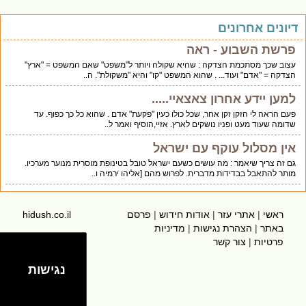
דיונים אחרונים
פרשת השבוע - ראה
עצוב שכך מסתכמת הצדקה : שהיא שקולה ויותר ל"משפט" שאם המשפט = "ארץ"
הצדקה = "אדם" ועוד... . שהוא המשפט "קו" והיא "משקולת". ה..
למען יידע אחרון צאצאיי.....
פעם הראה לי הזקן זקן אחר, שכל כולו כעין "פקעת" אדם . שהוא כל כך כפוף. עד
שדומה שעוד מעט ופניו נושקים לארץ. אזיי,הוסיף ואמר ל..
אין מסלול עוקף עם ישראל
גם זה צריך שיאמר : מה עושים כשעם ישראל טובל בטינופת מוסרית מנוער מערכיו.
מותר להתאבל בבדידות מדברית. לפרוש מהם [אליהו ירמיה ו..
ראשי
|
אתרי עזר
|
אודות חידוש
|
פרסם
hidush.co.il
באתר
|
הצהרת נגישות
|
מדיניות
פרטיות
|
צור קשר
נגישות