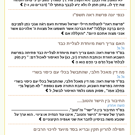
"לֹא תְאַמֵּץ אֶת לְבָבְךָ וְלֹא תִקְפֹּץ אֶת יָדְךָ מֵאָחִיךָ הָאֶבְיוֹן. כִּי פָתֹחַ תִּפְתַּח
אֶת יָדְךָ לוֹ.. נָתוֹן תִּתֵּן לוֹ וְלֹא יֵרַע לְבָבְךָ בְּתִתְּךָ לוֹ" (דברים טו, ז-י)
כנפי יונה פרשת ראה תשפ"ו
*פרשת ראה* להצלחת חיילי ישראל ואחדות העם רְאֵ֗ה אָנֹכִ֛י נֹתֵ֥ן לִפְנֵיכֶ֖ם
הַיּ֑וֹם בְּרָכָ֖ה וּקְלָלָֽה*׃ *את הברכה אשר תשמעו אל מצוות ה' אלהיכם אשר
אנכי מצוה אתכם היום*. *והקללה אם
האם צריך רשת מיוחדת לצליית כבד
גל גל
בס''ד פרשת ראה: האם צריך רשת מיוחדת לצליית כבד פתיחה בפרשת
השבוע חוזרת וכותבת התורה (יב, כג) על האיסור לאכול דם: '' רַ֣ק חֲזַ֗ק
לְבִלְתִּי֙ אֲכֹ֣ל הַדָּ֔ם כִּ֥י הַדָּ֖ם ה֣וּא הַ
מה דין מאכל חלבי, שהתבשל בכלי עם כיסוי בשרי
גל גל
בס''ד פרשת ראה: מה דין מאכל חלבי, שהתבשל בכלי עם כיסוי בשרי
פתיחה בפרשת השבוע, כותבת התורה פעם נוספת '' לֹֽא תְבַשֵּׁ֥ל גְּדִ֖י
בַּחֲלֵ֥ב אִמּֽוֹ'' , פסוק ממנו נלמד האיסור לבשל, ל
החיבור בין הישר והטוב....
משה אהרון
בס"ד החיבור בין ה"ישר" וה"טוב". -----------------------------------------------
הערך של עשיית "הישר והטוב", איננו עוד הנחיה או ציווי . הוא ערך על
שטבע משה בניסיון לחבר את שני אגפיה הקיצוניים
תפילה להריון תקין ובריא בסד מיועד לזיכוי הרבים