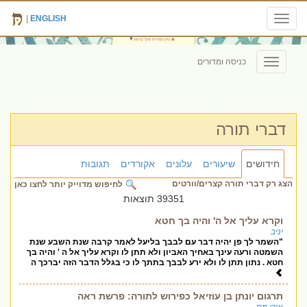
|
ENGLISH
Toggle
navigation
כניסה ומדורים
Toggle
navigation
דברי תורה
חידושים
שיעורים
עלונים
אקורדים
תגובות
הצג רק דברי תורה קצרים/וורטים
לחיפוש מדוייק יותר לחצו כאן
39351 תוצאות
וקרא עליך אל ה' והיה בך חטא
יניב
"השמר לך פן יהיה דבר עם לבבך בליעל לאמר קרבה שנת השבע שנת
השמטה ורעה עינך באחיך האביון ולא תתן לו וקרא עליך אל ה ' והיה בך
חטא . נתון תתן לו ולא ירע לבבך בתתך לו כי בגלל הדבר הזה יברכך ה
תרגום יונתן בן עוזיאל כפירוש לתורה: פרשת ראה