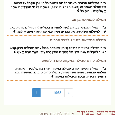
ב"ה להצלחת העובר, תאמר כל יום נשמת כל חי, וכן תקבל על עצמה
שכשתלד תאמר זה (בשם הקהלות יעקב): נִשְׁמַת כָּל חַי תְּבָרֵךְ אֶת שִׁמְךָ
יְיָ אֱלוֹהֵינוּ , וְרוּחַ כָּל
תפילה למציאת בן זוג
ב"ה תפילה למציאת בן זוג (ניתן לאומרה בכול עת): תהילים פרק-קכא :
שִׁיר לַמַּעֲלוֹת אֶשָּׂא עֵינַי אֶל הֶהָרִים מֵאַיִן יָבֹא עֶזְרִי: עֶזְרִי מֵעִם יְיָ עֹשֵׂה
תפילה למציאת בת זוג לזיכוי הרבים
ב"ה תפילה למציאת בת זוג (ניתן לאומרה בכול עת): תהילים פרק-קכא
: שִׁיר לַמַּעֲלוֹת אֶשָּׂא עֵינַי אֶל הֶהָרִים מֵאַיִן יָבֹא עֶזְרִי: עֶזְרִי מֵעִם יְיָ עֹשֵׂ
תפילה קודם טבילה במקווה טהרה לאשה
ב"ה תפילת האישה קודם טבילה במקוה: יהי רצון מלפניך יְיָ אלוהינו
ואלוהי אבותינו, אהיה אשר אהיה, גומל חסדים טובים, שתעשה למען
רחמיך וחסדיך, ובכח הטבילות במקוה
(current)
1
...
1968
«