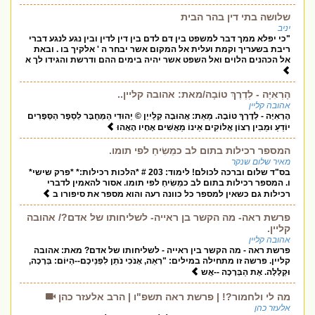
שלושה בתי דין בהר הבית
יניב
"כי יפלא ממך דבר למשפט בין דם לדם בין דין לדין ובין נגע לנגע דברי
ריבת בשעריך וקמת ועלית אל המקום אשר יבחר ה ' אלקיך בו . ובאת
אל הכהנים הלוים ואל השפט אשר יהיה בימים ההם ודרשת והגידו לך א
הָרְאִיָּה - לְדֶרֶךְ טוֹבָה/מאת: אהובה קליין..
אהובה קליין
הָרְאִיָּה - לְדֶרֶךְ טוֹבָה. מֵאֵת: אֲהוּבָה קְלַייְן © יְהוּדִי הַמְּחֻבָּר לְסֵפֶר הַסְּפָרִים
יוֹדֵעַ וּמֵבִין רְצוֹן אֱלוֹקִים אֵינוֹ מַאֲשִׁים אֶחָיו הָאֲהוּ
המספר רכילות בתום לב כמֵשִׂיחַ לפי תומו.
מאיר שלום שנקר
בס"ד שלום וברכה לכולם! לימוד: 203 # *הלכות רכילות:* *פרק שישי*
ו. המספר רכילות בתום לב כמֵשִׂיחַ לפי תומו. אסור להאמין לדברי
רכילות גם כשאין למספר כל כוונה רעה והוא מספר את סיפורו ב
פרשת ראה- מה הקשר בן ראייה- לשליחותו של אדם?/ אהובה
קליין.
אהובה קליין
פרשת ראה - מה הקשר בין ראייה - לשליחותו של אדם? מאת: אהובה
קליין. פרשה זו מתחילה במילים: "רְאֵה, אָנֹכִי נֹתֵן לִפְנֵיכֶם--הַיּוֹם: בְּרָכָה,
וּקְלָלָה. אֶת הַבְּרָכָה --אֲש
מה לי ולחמור?! | פרשת ראה תשפ"ו | הרב אלעזר כהן
אלעזר כהן