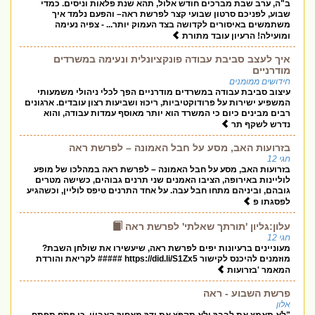
ב"ה, ערב שבת מברכים חודש אלול, תהא שנת פלאות וניסים. כמדי
שבוע, לפניכם סרטון שבועי קצר לפרשת ראה– והפעם נלמד איך
משתמשים באיסורים לקדושה בצד העמוק יותר... - צפיה נעימה
ומועילה! הרעיון עובד מתורת
איך לעצב סביבת עבודה פונקציונלית ונעימה במשרדים
מודרניים
חידושים ממומנים
עיצוב סביבת עבודה במשרדים מודרניים הפך לכלי ניהולי משמעותי
המשפיע ישירות על פרודוקטיביות, ריכוז ושביעות רצון עובדים. ארגונים
רבים מבינים כיום כי המשרד הוא יותר מאוסף עמדות עבודה, והוא
נדרש לשקף תר
בזרועות האב, מסע על חבל האמונה – לפרשת ראה
חגי 12
בזרועות האב, מסע על חבל האמונה – לפרשת ראה במהלכו של מופע
לוליינות באירופה, הציבו האמנים שני תרנים גבוהים, כשישה מטרים
גובהם, וביניהם מתחו חבל עבה. על אחד התרנים טיפס לוליין, וכשהגיע
לפסגתו פ
עלון:גליון 'תורתך שאלתי' לפרשת ראה
חגי 12
מעוניינים ברעיונות יפים לפרשת ראה, שיעשירו את שולחן השבת?
מוזמנים להיכנס לקישור https://did.li/S1Zx5 ##### לקריאת והורדת
המאמר 'בזרועות
פרשת השבוע - ראה
אלון