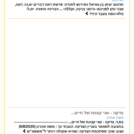
אורן מס
תרגום יונתן בן עוזיאל כפירוש לתורה: פרשת ראה דברים יא,כו: רְאֵה,
אָנֹכִי נֹתֵן לִפְנֵיכֶם--הַיּוֹם: בְּרָכָה, וּקְלָלָה: ... הברכה והפכה. יא,ל:
הֲלֹא-הֵמָּה בְּעֵבֶר הַיַּרְדּ
צדקה - שני קצוות של חיים...
משה אהרון
בס,ד. צדקה - שני קצוות של חיים... ---------------------------------------------
בתגובה למאמר בעניין הצדקה. הגבתי כך : משה אהרון (6/8/2026)
עצוב שכך מסתכמת הצדקה :שהיא שקולה ויותר ל"משפט"ש