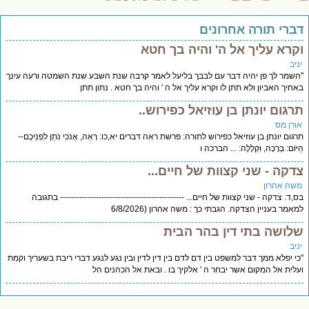
דברי תורה אחרונים
וקרא עליך אל ה' והיה בך חטא
יניב
"השמר לך פן יהיה דבר עם לבבך בליעל לאמר קרבה שנת השבע שנת השמטה ורעה עינך
באחיך האביון ולא תתן לו וקרא עליך אל ה ' והיה בך חטא . נתון תתן
תרגום יונתן בן עוזיאל כפירוש..
אורן מס
תרגום יונתן בן עוזיאל כפירוש לתורה: פרשת ראה דברים יא,כו: רְאֵה, אָנֹכִי נֹתֵן לִפְנֵיכֶם--
הַיּוֹם: בְּרָכָה, וּקְלָלָה: ... הברכה ו
צדקה - שני קצוות של חיים...
משה אהרון
בס,ד. צדקה - שני קצוות של חיים... --------------------------------------------- בתגובה
למאמר בעניין הצדקה. הגבתי כך : משה אהרון (6/8/2026
שלושה בתי דין בהר הבית
יניב
"כי יפלא ממך דבר למשפט בין דם לדם בין דין לדין ובין נגע לנגע דברי ריבת בשעריך וקמת
ועלית אל המקום אשר יבחר ה ' אלקיך בו . ובאת אל הכהנים הל