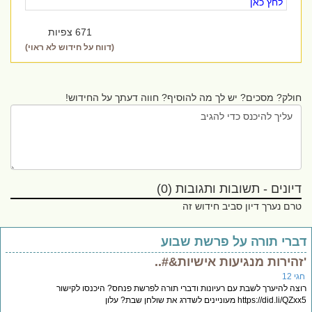
לחץ כאן
671 צפיות
(דווח על חידוש לא ראוי)
חולק? מסכים? יש לך מה להוסיף? חווה דעתך על החידוש!
דיונים - תשובות ותגובות (0)
טרם נערך דיון סביב חידוש זה
ברי תורה על פרשת שבוע
זהירות מנגיעות אישיות&#..
י 12
צה להיערך לשבת עם רעיונות ודברי תורה לפרשת פנחס? היכנסו לקישור
https://did.li/Q מעוניינים לשדרג את שולחן שבת? עלון