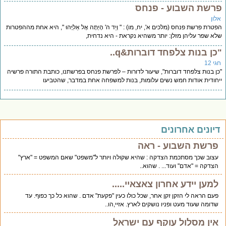
רשת השבוע - פנחס
לון
טרת פרשת פנחס (מלכים א', יח, מו) : " וְיַד ה' הָיְתָה אֶל אֵלִיָּהוּ ", היא אחת מההפטרות
א שפר עליהן מזלן: יותר משהיא נקראת - היא נדחית,
כן בנות צלפחד דוברות&q..
י 12
ן בנות צלפחד דוברות", שיעור לדורות – לפרשת פנחס בפרשתנו, כותבת התורה פרשיה
חודית אודות חמש נשים עלומות, בנות למשפחה אחת במדבר, שהטביעו
יונים אחרונים
פרשת השבוע - ראה
עצוב שכך מסתכמת הצדקה : שהיא שקולה ויותר ל"משפט" שאם המשפט = "ארץ"
הצדקה = "אדם" ועוד... . שהוא..
למען יידע אחרון צאצאיי.....
פעם הראה לי הזקן זקן אחר, שכל כולו כעין "פקעת" אדם . שהוא כל כך כפוף. עד
שדומה שעוד מעט ופניו נושקים לארץ. אזיי,הו..
אין מסלול עוקף עם ישראל