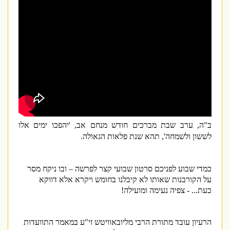
ב"ה, ערב שבת מברכים חודש מנחם אב, 'יהפכו ימים אלו
לששון ולשמחה', תהא שנת פלאות הגאולה.
כמדי שבוע לפניכם סרטון שבועי קצר לפרשה – ובו ניקח מסר
על הקורבנות שאותו לא קיבלנו בחומש ויקרא אלא דווקא
כעת... - צפיה נעימה ומועילה!
הרעיון עובד מתורת הרבי מליובאוויטש זי"ע במאמר התוועדות