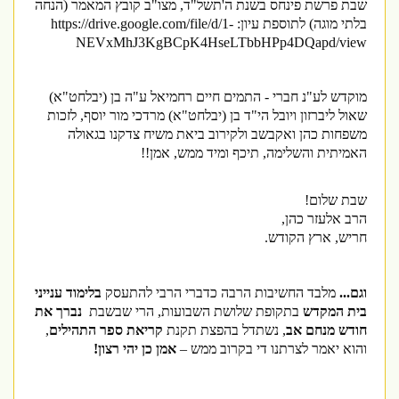
שבת פרשת פינחס בשנת ה'תשל"ד, מצו"ב קובץ המאמר (הנחה
בלתי מוגה) לתוספת עיון:
https://drive.google.com/file/d/1-
NEVxMhJ3KgBCpK4HseLTbbHPp4DQapd/view
מוקדש לע"נ חברי - התמים חיים רחמיאל ע"ה בן (יבלחט"א)
שאול ליברזון ויובל הי"ד בן (יבלחט"א) מרדכי מור יוסף, לזכות
משפחות כהן ואקבשב ולקירוב ביאת משיח צדקנו בגאולה
האמיתית והשלימה, תיכף ומיד ממש, אמן
!!
שבת שלום!
הרב אלעזר כהן,
חריש, ארץ הקודש.
וגם...
מלבד החשיבות הרבה כדברי הרבי להתעסק
בלימוד ענייני
בית המקדש
בתקופת שלושת השבועות, הרי שבשבת
נברך את
חודש מנחם אב
, נשתדל בהפצת תקנת
קריאת ספר התהילים
,
והוא יאמר לצרתנו די בקרוב ממש –
אמן כן יהי רצון!