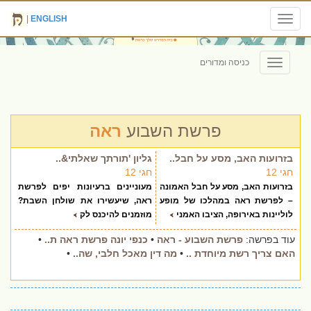
|
ENGLISH
Toggle
navigation
כניסה ומדורים
Toggle
navigation
פרשת השבוע
ראה
בזרועות האב, מסע על חבל..
גליון 'תורתך שאלתי&..
חגי 12
חגי 12
בזרועות האב, מסע על חבל האמונה
מעוניינים ברעיונות יפים לפרשת
– לפרשת ראה במהלכו של מופע
ראה, שיעשירו את שולחן השבת?
לוליינות באירופה, הציבו האמני
מוזמנים להיכנס לק
עוד בפרשה:
פרשת השבוע - ראה
•
כנפי יונה פרשת ראה ת..
•
האם צריך רשת מיוחדת ..
•
מה דין מאכל חלבי, שה..
•