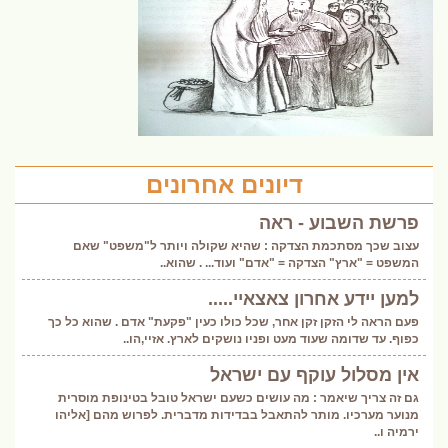
דיונים אחרונים
פרשת השבוע - ראה
עצוב שכך מסתכמת הצדקה : שהיא שקולה ויותר ל"משפט" שאם
המשפט = "ארץ" הצדקה = "אדם" ועוד... . שהוא..
למען יידע אחרון צאצאיי.....
פעם הראה לי הזקן זקן אחר, שכל כולו כעין "פקעת" אדם . שהוא כל כך
כפוף. עד שדומה שעוד מעט ופניו נושקים לארץ. אזיי,הו..
אין מסלול עוקף עם ישראל
גם זה צריך שיאמר : מה עושים כשעם ישראל טובל בטינופת מוסרית
מנוער מערכיו. מותר להתאבל בבדידות מדברית. לפרוש מהם [אליהו
ירמיה ו..