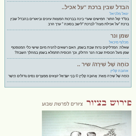
הבדל שבין ברכת "על אכיל..
יגאל מלכיאל
בס"ד קול התור: חמישים שערי בינה בברכות המצוות עיונים וביאורים בהבדל שבין
ברכת "על אכילת מצה" לברכת "לישב בסוכה " ערך הרב
שמן ונר
מכלוף מיכאל
שאלה: המדליקים נרות שבת בשמן, האם רשאים להניח מיום שישי כלי המטפטף
שמן מעל הכוסית שבה הנר הדולק, וכך הכוסית תתמלא בשמן במהלך השבת?
כּוֹחָהּ שֶׁל שִׁירָה/ שיר ..
אהובה קליין
כּוֹחָהּ שֶׁל שִׁירָה מֵאֵת: אֲהוּבָה קְלַייְן © בְּנֵי יִשְׂרָאֵל יוֹצְאִים מִמִּצְרַיִם נִסִּים גְּדוֹלִים הַיְשַׁר