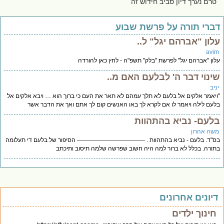
טרם נערך דיון סביב חידוש זה
ברי תורה על פרשת שבוע
לון "אברהם יגל" ל..
avi
ון "אברהם יגל" לפרשת "בלק" תשפ"ה - לחץ כאן להורדה
ינוי דבר ה' לבלעם האם מ..
יב
יאמר אלקים אל בלעם לא תלך עמהם לא תאר את העם כי ברוך הוא … ויבא אלקים אל
עם לילה ויאמר לו אם לקרא לך באו האנשים קום לך אתם ואך את הדבר אשר
לעם- נביא בהתהוות
שה אהרון
"ד. בלעם - נביא בהתהוות . ---------------------------------- הסיפור של בלעם די תעלומה
ורה. בכלל לא ברור למה היה חשוב שפרשה שלמה תיסוב ותיכתב
יונים אחרונים
חינוך ילדים