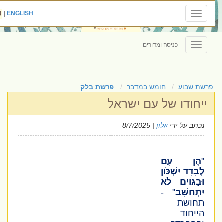
|
ENGLISH
Toggle
navigation
כניסה ומדורים
Toggle
navigation
פרשת שבוע
חומש במדבר
פרשת בלק
ייחודו של עם ישראל
נכתב על ידי
אלון
| 8/7/2025
"
הֶן עָם
לְבָדָד יִשְׁכֹּון
וּבַגּוֹיִם לֹא
יִתְחַשָּׁב
" -
תחושת
הייחוד