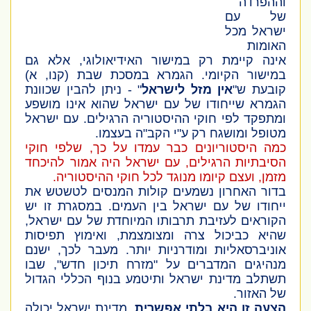
וההפרדה
של עם
ישראל מכל
האומות
אינה קיימת רק במישור האידיאולוגי, אלא גם
במישור הקיומי. הגמרא במסכת שבת
(קנו, א)
קובעת ש"
אין מזל לישראל
" - ניתן להבין שכוונת
הגמרא שייחודו של עם ישראל שהוא אינו מושפע
ומתפקד לפי חוקי ההיסטוריה הרגילים. עם ישראל
מטופל ומושגח רק ע"י הקב"ה בעצמו.
כמה היסטוריונים כבר עמדו על כך, שלפי חוקי
הסיבתיות הרגילים, עם ישראל היה אמור להיכחד
מזמן, ועצם קיומו מנוגד לכל חוקי ההיסטוריה.
בדור האחרון נשמעים קולות המנסים לטשטש את
ייחודו של עם ישראל בין העמים. במסגרת זו יש
הקוראים לעזיבת תרבותו המיוחדת של עם ישראל,
שהיא כביכול צרה ומצומצמת, ואימוץ תפיסות
אוניברסאליות ומודרניות יותר. מעבר לכך, ישנם
מנהיגים המדברים על "מזרח תיכון חדש", שבו
תשתלב מדינת ישראל ותיטמע בנוף הכללי הגדול
של האזור.
הצעה זו היא בלתי אפשרית
. מדינת ישראל יכולה