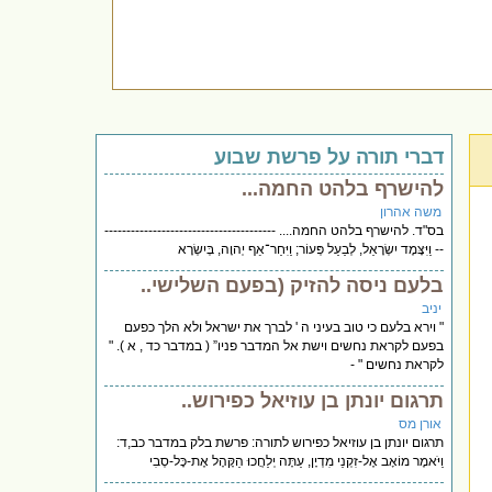
דברי תורה על פרשת שבוע
להישרף בלהט החמה...
משה אהרון
בס"ד. להישרף בלהט החמה.... ---------------------------------------
-- וַיִּצָּמֶד יִשְׂרָאֵל, לְבַעַל פְּעוֹר; וַיִּחַר־אַף יְהוָה, בְּיִשְׂרָא
בלעם ניסה להזיק (בפעם השלישי..
יניב
" וירא בלעם כי טוב בעיני ה ' לברך את ישראל ולא הלך כפעם
בפעם לקראת נחשים וישת אל המדבר פניו” ( במדבר כד , א ). "
לקראת נחשים " -
תרגום יונתן בן עוזיאל כפירוש..
אורן מס
תרגום יונתן בן עוזיאל כפירוש לתורה: פרשת בלק במדבר כב,ד:
וַיֹּאמֶר מוֹאָב אֶל-זִקְנֵי מִדְיָן, עַתָּה יְלַחֲכוּ הַקָּהָל אֶת-כָּל-סְבִי