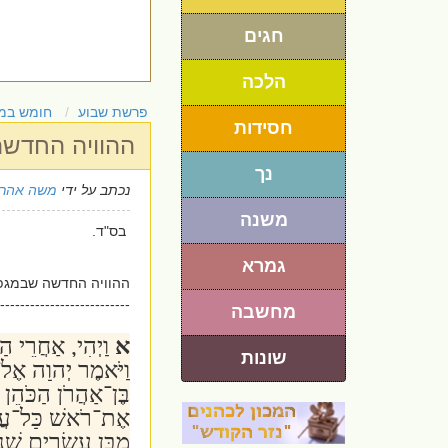
חגים
הלכה
פרשת שבוע
חומש במ
חסידות
ההוויה החדשה
נך
נכתב על ידי
משה אהרו
משנה
בס"ד.
גמרא
ההוויה החדשה שבמגפה
--------------------------
מחשבה
א
וַיְהִי, אַחֲרֵי ה
שונות
וַיֹּאמֶר יְהוָה אֶל
בֶּן־אַהֲרֹן הַכֹּה
אֶת־רֹאשׁ כָּל־עֲדַ
מִבֶּן עֶשְׂרִים שָׁ