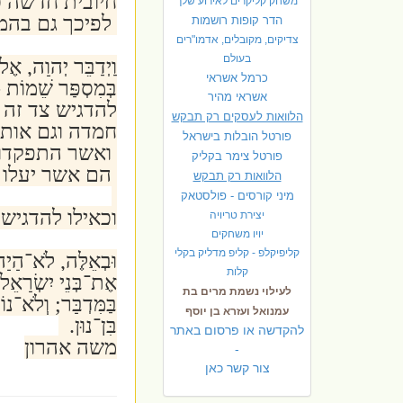
חיובית חדשה כ
משחק קליקרים לאירוע שלך
לפיכך גם בהמ
הדר קופות רושמות
צדיקים, מקובלים, אדמו"רים
בעולם
וַיְדַבֵּר יְהוָה, 
כרמל אשראי
בְּמִסְפַּר שֵׁמוֹת 
אשראי מהיר
להדגיש צד זה 
הלוואות לעסקים רק תבקש
חמדה וגם אותם
פורטל הובלות בישראל
ואשר התפקדו 
פ
ורטל צימר בקליק
הם אשר יעלו ל
הלוואות רק תבקש
מיני קורסים - פולסטאק
וכאילו להדגיש
יצירת טריויה
יויו משחקים
קליפיקלפ - קליפ מדליק בקלי
וּבְאֵלֶּה, לֹא־הָיָה
קלות
אֶת־בְּנֵי יִשְׂרָאֵל
לעילוי נשמת מרים בת
בַּמִּדְבָּר; וְלֹא־נ
עמנואל ועזרא בן יוסף
בִּן־נוּן.
להקדשה או פרסום באתר
משה אהרון
-
צור קשר כאן