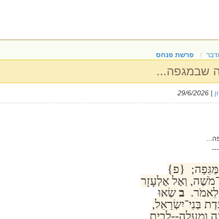
דבר
פרשת פנחס
 שבמגפה...
ן
| 29/6/2026
...
---
ַמַּגֵּפָה; {פ}
־מֹשֶׁה, וְאֶל אֶלְעָזָר
ֵן לֵאמֹר.
ב
שְׂאוּ
ת בְּנֵי־יִשְׂרָאֵל,
נָה וָמַעְלָה--לְבֵית