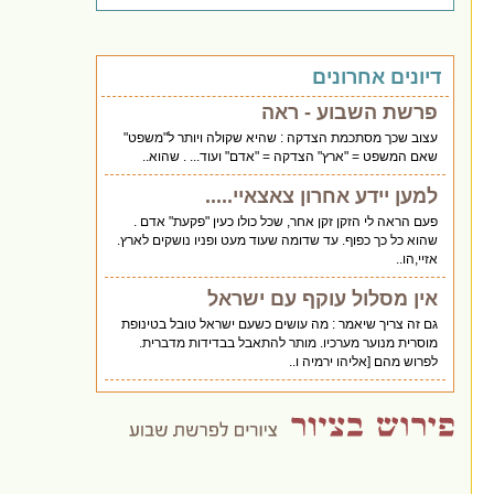
דיונים אחרונים
פרשת השבוע - ראה
עצוב שכך מסתכמת הצדקה : שהיא שקולה ויותר ל"משפט"
שאם המשפט = "ארץ" הצדקה = "אדם" ועוד... . שהוא..
למען יידע אחרון צאצאיי.....
פעם הראה לי הזקן זקן אחר, שכל כולו כעין "פקעת" אדם .
שהוא כל כך כפוף. עד שדומה שעוד מעט ופניו נושקים לארץ.
אזיי,הו..
אין מסלול עוקף עם ישראל
גם זה צריך שיאמר : מה עושים כשעם ישראל טובל בטינופת
מוסרית מנוער מערכיו. מותר להתאבל בבדידות מדברית.
לפרוש מהם [אליהו ירמיה ו..