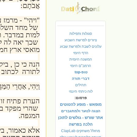
אֲבֹתָם:
"ויהי" - מרמז
של מחד השלמת
למות במדבר. ו
סגולות ותפילות
ציורים לפרשת השבוע
שכך יאה לה ל
עלונים לשבת ולפרשת שבוע
מואסי ארץ חמד
הדף היומי
המשנה היומית
הנה כי כן , בי
הרמב"ם היומי
לתורה לכתוב 
טופ-top
דברי תורה
וַיְהִי, אַחֲרֵי הַמַּ
תהילים
לוח כיתתי חינמי
פרסום:
הערת פתיח זו
מופאש - מופע להטוטים
שהרי מפקד בנס
הצגה לנוער ולמתגברים
המגפה.
אתר שורש - גולשים לתוכן
הלכה בפרשה
אלא כאמור, בי
מחולל משחקים ClapLab