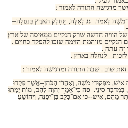
אמור לעיל .
שך מדגישה התורה לאמור :
אֶל־מֹשֶׁה לֵּאמֹר.
נג
לָאֵלֶּה, תֵּחָלֵק הָאָרֶץ בְּנַחֲלָה--
-
של הוויה חדשה שרק הנקיים ממאיסה של ארץ
 הנקיים מזוהמת הזימה שזכו להפקד כחיים .
זה עתה .
זכות - לנחלה בארץ .
 זאת שוב . שבה התורה ומדגישה לאמור :
 אִישׁ, מִפְּקוּדֵי מֹשֶׁה, וְאַהֲרֹן הַכֹּהֵן--אֲשֶׁר פָּקְדוּ
, בְּמִדְבַּר סִינָי.
סה
כִּי־אָמַר יְהוָה לָהֶם, מוֹת יָמֻתוּ
וֹתַר מֵהֶם, אִישׁ--כִּי אִם־כָּלֵב בֶּן־יְפֻנֶּה, וִיהוֹשֻׁעַ