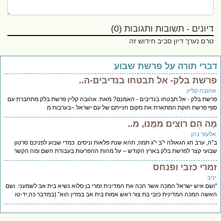
דיונים - תשובות ותגובות (0)
טרם נערך דיון סביב חידוש זה
ברי תורה על פרשת שבוע
רשת בלק- אל תבטחו בנדיבים-ה..
הובה קליין
שת בלק - אל תבטחו בנדיבים - האמנם? מאת: אהובה קליין פרשת בלק מתחברת עם
ף פרשת חוקת המתארת את מקום חנייתם של עם ישראל –בערבות מ
ה הֵם רוֹצִים מִמֶּנּוּ, מ..
לעזר כהן
ה, ערב חג הגאולה י"ב י"ג תמוז, תהא שנת פלאות וניסים. כמדי שבוע לפניכם סרטון
ועי קצר לפרשת בלק בארץ הקודש – על מהות ההפרעות בעבודת השם ומה הקשר
מרי כזבי ופנחס
יב
שם איש ישראל המכה אשר הכה את המדינית זמרי בן סלוא נשיא בית אב לשמעני. ושם
שה המכה המדינית כזבי בת צור ראש אמות בית אב במדין הוא" (במדבר כה,יד-טו