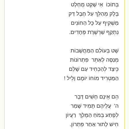
בְּתוֹכוֹ
אִי שֶׁקֶט מֻחְלָט
בָּלָק מְהַלֵּךְ עַל חֶבֶל דַּק
מַשְׁקִיף עַל כָּל הַחוֹנִים
נִתְקַף שַׁרְשֶׁרֶת פְּחָדִים.
שָׁט בְּעוֹלַם הַמַּחֲשָׁבוֹת
מְנַסֶּה לְאַתֵּר
פִּתְרוֹנוֹת
כֵּיצַד לְהַכְחִיד עַם שָׁלֵם
הַמַּטְרִיד מוֹחוֹ יוֹמָם וָלֵיל
!
הֵם אֵינָם חָשִׁים דָּבָר
ה'
עֲלֵיהֶם תָּמִיד שָׁמַר
לְפֶתַע בְּמֹחַ הַמֶּלֶךְ
רַעֲיוֹן
חִישׁ לָתוּר אַחַר פִּתְרוֹן.