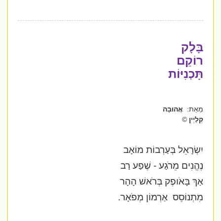
בָּלָק
רוֹקֵם
תָּכְנִיּוֹת
מֵאֵת:
אֲהוּבָה
קְלַיְין
©
יִשְׂרָאֵל בְּעַרְבוֹת מוֹאָב
נֶהֱנִים מֵרֹגַע - שֶׁפַע רַב
אַךְ בָּאֹופֶק בְּרֹאשׁ הָהָר
מִתְנוֹסֵס
אַרְמוֹן מְפֹאָר.