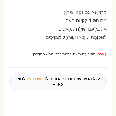
מִתְייַעֵץ עִם זִקְנֵי
מִדְיָן
מָה הַסּוֹד לְקִיּוּם הָעָם
אֶל בִּלְעָם שׁוֹלֵחַ מַלְאָכִים
לְאַכְזָבָתוֹ , יָצְאוּ יִשְׂרָאֵל מְבֹרָכִים.
הֶעָרָה:
הַשִּׁיר בְּהַשְׁרָאַת פָּרָשַׁת בָּלָק [חֻמַּשׁ בַּמִּדְבָּר]
לכל החידושים ודברי התורה ל
פרשת בלק
לחצו
כאן »