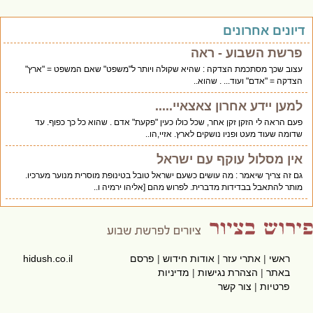
יונים אחרונים
פרשת השבוע - ראה
עצוב שכך מסתכמת הצדקה : שהיא שקולה ויותר ל"משפט" שאם המשפט = "ארץ"
הצדקה = "אדם" ועוד... . שהוא..
למען יידע אחרון צאצאיי.....
פעם הראה לי הזקן זקן אחר, שכל כולו כעין "פקעת" אדם . שהוא כל כך כפוף. עד
שדומה שעוד מעט ופניו נושקים לארץ. אזיי,הו..
אין מסלול עוקף עם ישראל
גם זה צריך שיאמר : מה עושים כשעם ישראל טובל בטינופת מוסרית מנוער מערכיו.
מותר להתאבל בבדידות מדברית. לפרוש מהם [אליהו ירמיה ו..
ראשי
|
אתרי עזר
|
אודות חידוש
|
פרסם
hidush.co.il
באתר
|
הצהרת נגישות
|
מדיניות
פרטיות
|
צור קשר