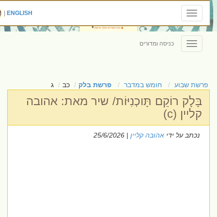
|
ENGLISH
Toggle
navigation
כניסה ומדורים
Toggle
navigation
פרשת שבוע
חומש במדבר
פרשת בלק
כב
ג
בָּלָק רוֹקֵם תָּוכְנִיּוֹת/ שיר מאת: אהובה
קליין (c)
נכתב על ידי
אהובה קליין
| 25/6/2026