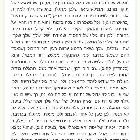
המבול שנחתם דינם על הגזל (סנהדרין קח,א), כך שהוא גילוי של
תיקון מהם, וממילא נראה שלכן מתגלה בהקשרו גילוי למידות
אלו, בו ובשלושת בניו. נח עצמו היה צדיק ("נח איש צדיק תמים"
[בראשית ו,ט]), וכל משפחתו ניצלה בזכותו והוא היה האחראי על
הנתינה לבע"ח והמשך הקיום בעולם, ולא קיבל מהם כלום
בחזרה, ולכן זהו גילוי של החסיד, שמידתו 'שלי שלך ושלך שלך'.
חם הוא גילוי של הרשע, שהוא כעין המשיך את חטאי דור המבול
שהיו גוזלים, שכך נשאר בחטא ערווה כעין דור המבול (שנאסר
להם לשמש בתיבה כעין להתנקות ממעשי דור המבול, והוא
שימש): 'ת"ר: שלשה שמשו בתיבה וכולם לקו: כלב ועורב וחם' וכו'
(סנהדרין קח,ב). שם היה תקין, שמצד אחד ממנו התגלה מידת
החסד לאברהם, וכן היה לו ביהמ"ד (ורצון ה' מתגלה בחסד
בעולם, כך שודאי לימדו כך אצלו), ולכן יש בו גילוי של נתינה, ולכן
יצאו ממנו בהמשך בנ"י לאחר שהתחזקו במידת הנתינה, ומצד
שני אין בו גילוי גדול של נתינה ואי לקיחה כמו נח, כך שיש בו כעין
גילוי של מידת עם הארץ הרגיל, של 'שלי שלך ושלך שלי'. ביפת
כעין מתגלה מידה בינונית, שלא מתגלה בו נתינה גדולה, אבל גם
לא אנטי, ולכן כעין כל אחד לעצמו; ולכן מעלתו מתגלה בכתיבת
ס"ת ביוונית: 'א"ר חייא בר אבא: היינו טעמא, דכתיב: "יפת אלקים
ליפת", יפיותו של יפת יהא באהלי שם' (מגילה ט,ב). שהוא נמצא
בתורת שם אבל נשאר בכתב שלו, כעין כל אחד נשאר בשלו ולא