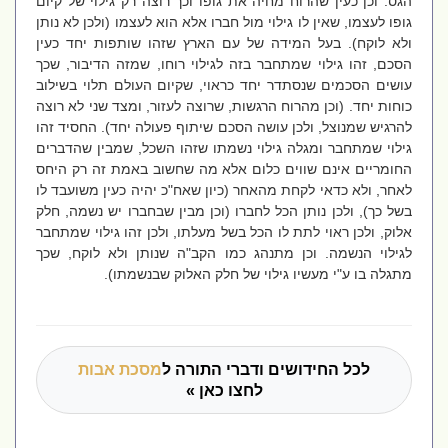
הגס. וכן כעין שהרוח מחיה את גופו וכך רוצה רק גילוי של קיום
גופו לעצמו, שאין לו גילוי מול חברו אלא הוא לעצמו (ולכן לא נותן
ולא לוקח). בעל המידה של עם הארץ שזהו שותפות יחד כעין
הסכם, זהו גילוי שמתחבר בזה לגילוי רוחו, שמזה הדיבור, שכך
עושים הסכמים שנסתדר יחד כראוי, שקיום העולם תלוי בשילוב
כוחות יחד. (וכן מהרוח הרגשות, שרוצה לעזור, ומצד שני לא רוצה
להרגיש שמנוצל, ולכן עושה הסכם שיתוף פעולה יחד). החסיד זהו
גילוי שמתחבר ומגלה גילוי נשמתו שזהו השכל, שמבין שהדברים
החומריים אינם שווים כלום אלא מה שחשוב באמת זה רק היחס
לאחר, ולא כדאי לקחת מהאחר (כיון שאח"כ יהיה כעין משועבד לו
בשל כך), ולכן נותן הכל לחברו (וכן מבין שבחברו יש נשמה, חלק
אלוק, ולכן ראוי לתת לו הכל בשל מעלתו, ולכן זהו גילוי שמתחבר
לגילוי הנשמה. וכן מתנהג כמו הקב"ה שנותן ולא לוקח, שכך
מתגלה בו ע"י מעשיו גילוי של חלק האלוק שבנשמתו).
לכל החידושים ודברי התורה ל
מסכת אבות
לחצו כאן »