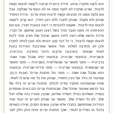
הוא לוקח מחברו ונרגע. מידה בינונית קרובה ל'קשה לכעוס וקשה
לרצות', שכיון שחברו לא לוקח ממנו אז לא כועס על שנלקח, אבל
אם נלקח ממנו זה מכעיסו וקשה לרצות אותו על כך. מידת החסיד
שנותן ולא מקבל, שנותן לחברו ללא רצון חזרה, הוא קרוב ל'קשה
לכעוס ונוח לרצות', שקשה להכעיסו כי רוצה בטובת חברו, וגם אם
הכעיסוהו זה מעט ועובר מהר בשל רצונו הטוב שחושב על חברו.
מידת הרשע שלא רוצה לתת וחושב שהכל שלו מגיע מהר ל'נוח
לכעוס וקשה לרצות', כי כל דבר קטן יכעיסו ולא מוכן לוותר לחברו
ולכן לא מתרצה לסלוח. אולי אפשר שארבעת המידות באות
לאחר שנאמר: 'בארבעה פרקים הדבר מתרבה: ברביעית,
ובשביעית, ובמוצאי שביעית, ובמוצאי החג שבכל שנה ושנה:
ברביעית — מפני מעשר עני שבשלישית. בשביעית — מפני מעשר
עני שבששית. ובמוצאי שביעית — מפני פירות שביעית. ובמוצאי
החג שבכל שנה ושנה — מפני גזל מתנות עניים' (אבות ה,ט).
שמיטה זה גילוי של כעין החסיד, שנותן את כל מה שיש לו לאחר,
שזהו שבשמיטה מפקיר שדהו לכולם. מתנות עניים זה גילוי של
נגד הרשע שאומר שהכל שלו, שבמתנות עניים הם באים ואוספים
בשדה משלהם כאילו השדה שלהם, שכעין מוכרז בזה שלא הכל
שלך, לא כל השדה שלך. מעשר עני שנותן לעניים זה כנגד שתי
המידות שמתחשב בחברו אלא שכעין עושים הסכם, שיהיו בשותף
בהכל או נפרדים לגמרי, שכך מתנות עניים אתה נותן חלק לעני