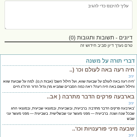
דיונים - תשובות ותגובות (0)
טרם נערך דיון סביב חידוש זה
ברי תורה על משנה
יה רעה באה לעולם וכו' (..
יב
יה רעה באה לעולם על שבועת שווא, ועל חילול השם' (אבות ה,ט). למה על שבועת שווא
ילול השם באה חיה רעה? ראה כמה הסברים שמביא מרן גדול הדור הרה"ג חיים
ארבעה פרקים הדבר מתרבה ( אב..
יב
ארבעה פרקים הדבר מתרבה: ברביעית, ובשביעית, ובמוצאי שביעית, ובמוצאי החג
כל שנה ושנה. ברביעית — מפני מעשר עני שבשלישית. בשביעית — מפני מעשר עני
בש
בעה מיני פורענויות וכו'..
יב