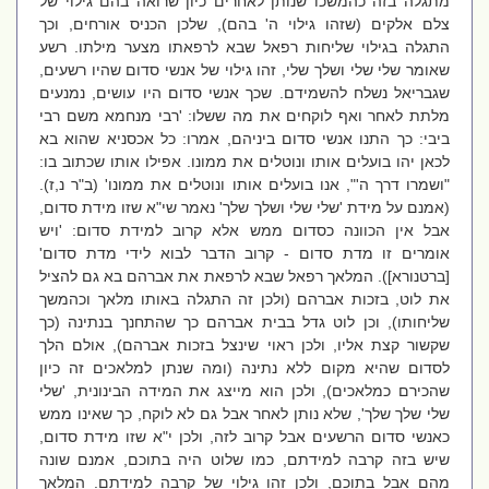
מתגלה בזה כהמשכו שנותן לאחרים כיון שרואה בהם גילוי של
צלם אלקים (שזהו גילוי ה' בהם), שלכן הכניס אורחים, וכך
התגלה בגילוי שליחות רפאל שבא לרפאתו מצער מילתו. רשע
שאומר שלי שלי ושלך שלי, זהו גילוי של אנשי סדום שהיו רשעים,
שגבריאל נשלח להשמידם. שכך אנשי סדום היו עושים, נמנעים
מלתת לאחר ואף לוקחים את מה ששלו: 'רבי מנחמא משם רבי
ביבי: כך התנו אנשי סדום ביניהם, אמרו: כל אכסניא שהוא בא
לכאן יהו בועלים אותו ונוטלים את ממונו. אפילו אותו שכתוב בו:
"ושמרו דרך ה'", אנו בועלים אותו ונוטלים את ממונו' (ב"ר נ,ז).
(אמנם על מידת 'שלי שלי ושלך שלך' נאמר שי"א שזו מידת סדום,
אבל אין הכוונה כסדום ממש אלא קרוב למידת סדום: 'ויש
אומרים זו מדת סדום - קרוב הדבר לבוא לידי מדת סדום'
[ברטנורא]). המלאך רפאל שבא לרפאת את אברהם בא גם להציל
את לוט, בזכות אברהם (ולכן זה התגלה באותו מלאך וכהמשך
שליחותו), וכן לוט גדל בבית אברהם כך שהתחנך בנתינה (כך
שקשור קצת אליו, ולכן ראוי שינצל בזכות אברהם), אולם הלך
לסדום שהיא מקום ללא נתינה (ומה שנתן למלאכים זה כיון
שהכירם כמלאכים), ולכן הוא מייצג את המידה הבינונית, 'שלי
שלי שלך שלך', שלא נותן לאחר אבל גם לא לוקח, כך שאינו ממש
כאנשי סדום הרשעים אבל קרוב לזה, ולכן י"א שזו מידת סדום,
שיש בזה קרבה למידתם, כמו שלוט היה בתוכם, אמנם שונה
מהם אבל בתוכם, ולכן זהו גילוי של קרבה למידתם. המלאך