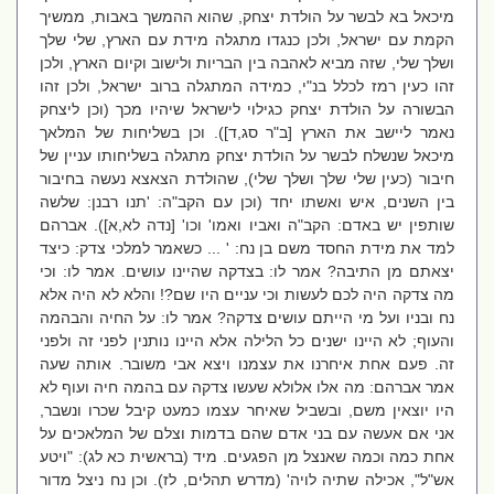
מיכאל בא לבשר על הולדת יצחק, שהוא ההמשך באבות, ממשיך
הקמת עם ישראל, ולכן כנגדו מתגלה מידת עם הארץ, שלי שלך
ושלך שלי, שזה מביא לאהבה בין הבריות ולישוב וקיום הארץ, ולכן
זהו כעין רמז לכלל בנ"י, כמידה המתגלה ברוב ישראל, ולכן זהו
הבשורה על הולדת יצחק כגילוי לישראל שיהיו מכך (וכן ליצחק
נאמר ליישב את הארץ [ב"ר סג,ד]). וכן בשליחות של המלאך
מיכאל שנשלח לבשר על הולדת יצחק מתגלה בשליחותו עניין של
חיבור (כעין שלי שלך ושלך שלי), שהולדת הצאצא נעשה בחיבור
בין השנים, איש ואשתו יחד (וכן עם הקב"ה: 'תנו רבנן: שלשה
שותפין יש באדם: הקב"ה ואביו ואמו' וכו' [נדה לא,א]). אברהם
למד את מידת החסד משם בן נח: ' ... כשאמר למלכי צדק: כיצד
יצאתם מן התיבה? אמר לו: בצדקה שהיינו עושים. אמר לו: וכי
מה צדקה היה לכם לעשות וכי עניים היו שם?! והלא לא היה אלא
נח ובניו ועל מי הייתם עושים צדקה? אמר לו: על החיה והבהמה
והעוף; לא היינו ישנים כל הלילה אלא היינו נותנין לפני זה ולפני
זה. פעם אחת איחרנו את עצמנו ויצא אבי משובר. אותה שעה
אמר אברהם: מה אלו אלולא שעשו צדקה עם בהמה חיה ועוף לא
היו יוצאין משם, ובשביל שאיחר עצמו כמעט קיבל שכרו ונשבר,
אני אם אעשה עם בני אדם שהם בדמות וצלם של המלאכים על
אחת כמה וכמה שאנצל מן הפגעים. מיד (בראשית כא לג): "ויטע
אש"ל", אכילה שתיה לויה' (מדרש תהלים, לז). וכן נח ניצל מדור