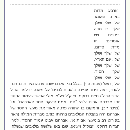
'ארבע מדות
באדם: האומר
שלי שלי ושלך
שלך, זו מדה
בינונית. ויש
אומרים: זו
מדת סדום.
שלי שלך ושלך
שלי, עם הארץ.
שלי שלך ושלך
שלך, חסיד.
שלי שלי ושלך
שלי, רשע' (אבות ה,י). בכלל בני האדם ישנם ארבע מידות בנתינה
לאחר, ראה בירור עניינם ב'אבות לבנים' על משנה זו למרן גדול
הדור הרה"ג חיים דרוקמן זצוק"ל זיע"א. אולי אפשר שעמוד החסד
זהו אברהם אבינו ע"ה: "תתן אמת ליעקב חסד לאברהם" וגו'
(מיכה ז,כ). והמקום בו התורה פרטה מאוד את מעשי החסד של
אברהם היה בקבלת המלאכים בהיותו כואב מברית המילה (ראה
בפירוט רב ב'מעשי אבות א', 'אברהם אבינו עמוד החסד', למרן
הגר"ח דרוקמן זצוק"ל זיע"א), שם באו שלושה מלאכים שנשלחו