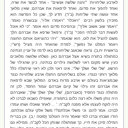
לארבע שליחויות: '"והנה שלשה אנשים" - אחד לבשר את שרה,
ואחד להפוך את סדום, ואחד לרפאות את אברהם; שאין מלאך
אחד עושה שתי שליחות (ב"ר). תדע לך, שכן כל הפרשה הוא
מזכירן בלשון רבים: "ויאכלו" "ויאמרו אליו", ובבשורה נאמר:
"ויאמר שוב אשוב אליך"; ובהפיכת סדום הוא אומר: "כי לא אוכל
לעשות דבר לבלתי הפכי" (ב"ר). ורפאל שרפא את אברהם הלך
משם להציל את לוט, הוא שנאמר: "ויהי כהוציאם אותם החוצה
ויאמר המלט על נפשך", למדת שהאחד היה מציל' (רש"י;
בראשית יח,ב). נראה שכאגב שליחותם באו לרמז על עניין הנתינה
כמתגלה בתורה בשיא אצל אברהם כאן. נשלחו שלושה מלאכים
כעין שיש מקום ראוי לשלושה גילויים בנתינה, כיון שהגילוי של
הרשע, 'שלי שלי ושלך שלי', אינו ראוי ולכן לא ראוי שיתגלה כלל
מלאך רוחני כנגדו. אולם בשליחותם התגלו ארבע שלחויות כנגד
שבמציאות בעולם יש ארבע מדות באדם. המלאך שבא לרפאת
את אברהם זהו גילוי של קיום אברהם עמוד החסד, לכן זה
מתגלה כנגד החסיד (כאברהם), 'שלי שלך ושלך שלך', שאברהם
היה נותן משלו ולא רצה כלום בתמורה, שאפילו כשבאו לברכו לא
היה לוקח לעצמו אלא מפנה לקב"ה: ' ... לאחר שאכלו ושתו עמדו
לברכו. אמר להם: וכי משלי אכלתם?! משל אלקי עולם אכלתם,
הודו ושבחו וברכו למי שאמר והיה העולם' (סוטה י,ב). וכן בברית
המילה סיכן את חייו, כך שמתגלה שנותן הכל לקב"ה, ממילא גם