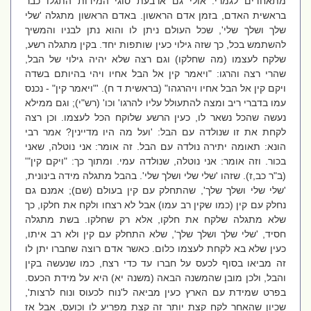
מתאחדים לגמרי. אולי גם ארבעת סוגי המידות התגלו כבר
בראשית האדם, בזמן אדם הראשון. באדם הראשון מתגלה 'שלי
שלך ושלך שלי', שכל העולם ניתן לו והוא נתן לבניו והמשיך
להשתמש בכל, כך שזה גילוי כעין שותפות יחד. בקין מתגלה רשע,
שלקח לעצמו (מה שחלקו) וגם רצה שלא יהיה גילוי של הבל,
שהרי רצה והרגו: "ויאמר קין אל הבל אחיו ויהי בהיותם בשדה
ויקם קין אל הבל אחיו ויהרגהו" (בראשית ד ח). '"ויאמר קין" - נכנס
עמו בדברי ריב ומצה להתעולל עליו להרגו' וכו' (רש"י); וגם ממילא
נעשה שהכל נשאר לו, כעין הרשע שלוקח הכל לעצמו. וכן רצה
לקחת את זו שנולדה עם הבל: 'ועל מה היו מדיינין? אמר רבי
הונא: תאומה יתירה נולדה עם הבל. זה אומר: אני נוטלה, שאני
בכור. וזה אומר: אני נוטלה, שנולדה עמי. ומתוך כך: "ויקם קין"'
(ב"ר כב,ז). שזהו 'שלי שלי ושלך שלי'. בהבל מתגלה מידה בינונית,
'שלי שלי ושלך שלך', שהתחלק עם קין בעולם (שם); אמנם גם
נחלק עם קין (כמו שקין רב עמו) אבל לא רצחו ולקח את חלקו, כך
שלא מתגלה שלקח את חלקו, אלא רק שחלקו. בשת מתגלה
חסיד, 'שלי שלך ושלך שלך', שלא התחלק עם קין ולא רב איתו,
כעין שלא בא לקחת לעצמו כלום. כאשר אדם רוצה שחברו יתן לו
זה מביאו בסוף לכעס על חברו עד כדי רצח, כמו שנעשה בקין
והבל, ולכן מובן שהמשנה הבאה (משנה יא) היא על מידת הכעס.
בפרט שמידת עם הארץ כעין מביאה ל'נוח לכעוס ונוח לרצות',
שכיון שהאחר לקח קצת יותר זה קצת מפריע לו וכועס, אבל אז