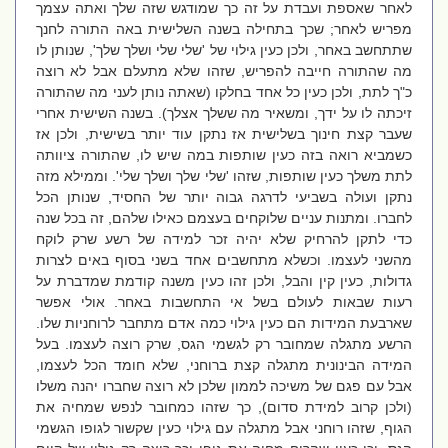
לאחר שאספת ועבדת על זה כך שמודגש שזה שלך ואתה עצמך
מפריש לאחר; שכך בתחילה בשנה השלישית באה התורה לחנך
שתתחשב באחר, ולכן כעין גילוי של 'שלי שלי ושלך שלך', שנותן לו
מה שהתורה חייבה להפריש, שזהו שלא מתעלם אבל לא רוצה
כ"ך לתת, ולכן כעין כל אחד בחלקו (שאתה נותן לעני מה שהתורה
זיכתה לו על ידך, ומשאיר מה ששלך אצלך). בשנה השישית אחרי
שעבר קצת חינוך בשלישית אז נתקן עוד יותר בשישית, ולכן אז
כשמביא רואה בזה כעין שותפות במה שיש לו, שהתורה ציוותה
לתת משלך כעין שותפות, שזהו 'שלי שלך ושלך שלי'. וממילא מזה
נתקן ועולה בשביעי לדרגה גבוה יותר של החסיד, שנותן הכל
לחברו. ומתנות עניים שלוקחים בעצמם כאילו שלהם, זה בכל שנה
כדי לתקן להרחיק שלא יהיה זכר למידה של רשע שרק לוקח
מהשני לעצמו. וכשלא מתחשבים אחד בשני בסוף באים לצרות
גדולות, כעין קין והבל, ולכן זהו כעין משנה קודמת שמדברת על
רעות שבאות לעולם בשל אי התחשבות באחר. אולי אפשר
שארבעת המידות הם כעין גילוי כמה אדם מתחבר לרוחניות שלו.
הרשע מתגלה שמחובר רק לגשמי הגס, שרק רוצה לעצמו. בעל
המידה הבינונית מתגלה קצת ברוחני, שלא חומד הכל לעצמו,
אבל עם פגם של משיכה לממון שלכן לא רוצה שחברו יהנה משלו
(ולכן קרוב למידת סדום), כך שזהו כמחובר לנפש שמחיה את
הגוף, שזהו רוחני אבל מתגלה עם גילוי כעין שקשור לגופו הגשמי